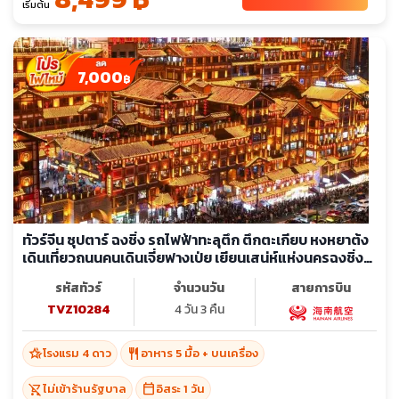
เริ่มต้น
7,000
฿
ทัวร์จีน ซุปตาร์ ฉงชิ่ง รถไฟฟ้าทะลุตึก ตึกตะเกียบ หงหยาต้ง
เดินเที่ยวถนนคนเดินเจี่ยฟางเป่ย เยียนเสน่ห์แห่งนครฉงชิ่ง
(ไม่ลงร้าน + อิสระ 1 วัน)
รหัสทัวร์
จำนวนวัน
สายการบิน
TVZ10284
4 วัน 3 คืน
hotel_class
restaurant
โรงแรม 4 ดาว
อาหาร 5 มื้อ + บนเครื่อง
shopping_cart_off
calendar_today
ไม่เข้าร้านรัฐบาล
อิสระ 1 วัน