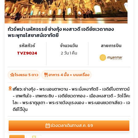
ทัวร์พม่า มหัศจรรย์ ย่างกุ้ง หงสาวดี เจดีย์ชเวดากอง
พระพุทธไสยาสน์เจาทัตยี
รหัสทัวร์
จำนวนวัน
สายการบิน
TVZ9024
2 วัน 1 คืน
hotel_class
restaurant
โรงแรม 5 ดาว
อาหาร 4 มื้อ + บนเครื่อง
เที่ยว:
ย่างกุ้ง - พระนอนตาหวาน - พระนั่งหงาทัตจี - เจดีย์โบตาทาวน์
- เทพทันใจ - เทพกระซิบ - เจดีย์ชเวดากอง - เมืองหงสาวดี - วัดไจ๊คะ
โละ - พระธาตุมุเตา - พระราชวังบุเรงนอง - พระนอนชเวตาเลียว - เจ
ดีย์ไจ๊ปุ่น
calendar_month
ช่วงเวลาเดินทาง
ส.ค. 69
confirmation_number