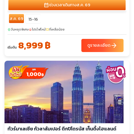
calendar_month
ช่วงเวลาเดินทาง
ส.ค. 69
ส.ค. 69
15-16
วันหยุดพิเศษ
โปรไฟไหม้
ที่เหลือน้อย
sunny
local_fire_department
confirmation_number
8,999 ฿
arrow_forward
ดูรายละเอียด
เริ่มต้น
1,000
฿
ทัวร์มาเลเซีย กัวลาลัมเปอร์ ตึกปิโตรนัส เก็นติ้งไฮแลนด์