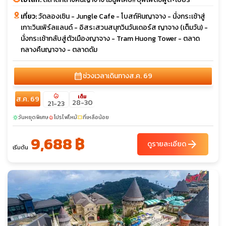
เที่ยว:
วัดลองเซิน - Jungle Cafe - โบสถ์หินญาจาง - นั่งกระเช้าสู่
เกาะวินเพิร์ลแลนด์ - อิสระสวนสนุกวินวันเดอร์ส ญาจาง (เต็มวัน) -
นั่งกระเช้ากลับสู่ตัวเมืองญาจาง - Tram Huong Tower - ตลาด
กลางคืนญาจาง - ตลาดดัม
calendar_month
ช่วงเวลาเดินทาง
ส.ค. 69
local_fire_department
เต็ม
ส.ค. 69
28-30
21-23
วันหยุดพิเศษ
โปรไฟไหม้
ที่เหลือน้อย
sunny
local_fire_department
confirmation_number
9,688 ฿
arrow_forward
ดูรายละเอียด
เริ่มต้น