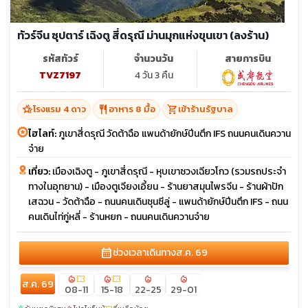
ทัวร์จีน ซุปตาร์ เฉิงตู สี่ดรุณี ม่านมุกแห่งขุนเขา (ลงร้าน)
รหัสทัวร์
จำนวนวัน
สายการบิน
TVZ7197
4 วัน 3 คืน
hotel_class
restaurant
shopping_cart
โรงแรม 4 ดาว
อาหาร 8 มื้อ
เข้าร้านรัฐบาล
ไฮไลท์:
ภูเขาสี่ดรุณี วัดต้าฉือ แพนด้ายักษ์ปีนตึก IFS ถนนคนเดินควาน
จ๋าย
เที่ยว:
เมืองเฉิงตู - ภูเขาสี่ดรุณี - หุบเขาซวงเฉียวโกว (รวมรถประจำ
ทางในอุทยาน) - เมืองตูเจียงเอี้ยน - ร้านยาสมุนไพรจีน - ร้านผ้าปัก
เสฉวน - วัดต้าฉือ - ถนนคนเดินชุนซีลู่ - แพนด้ายักษ์ปีนตึก IFS - ถนน
คนเดินไท่กู่หลี่ - ร้านหยก - ถนนคนเดินควานจ๋าย
calendar_month
ช่วงเวลาเดินทาง
ส.ค. 69
local_fire_department
confirmation_number
local_fire_department
confirmation_number
local_fire_department
local_fire_department
ส.ค. 69
08-11
15-18
22-25
29-01