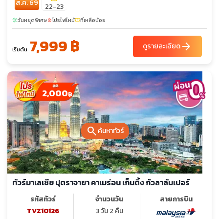
ส.ค. 69
22-23
วันหยุดพิเศษ
โปรไฟไหม้
ที่เหลือน้อย
sunny
local_fire_department
confirmation_number
7,999 ฿
arrow_forward
ดูรายละเอียด
เริ่มต้น
2,000
฿
search
ค้นหาทัวร์
ทัวร์มาเลเซีย ปุตราจายา คาเมร่อน เก็นติ้ง กัวลาลัมเปอร์
รหัสทัวร์
จำนวนวัน
สายการบิน
TVZ10126
3 วัน 2 คืน