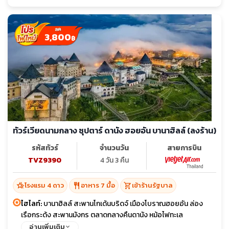
3,800
฿
ทัวร์เวียดนามกลาง ซุปตาร์ ดานัง ฮอยอัน บานาฮิลล์ (ลงร้าน)
รหัสทัวร์
จำนวนวัน
สายการบิน
TVZ9390
4 วัน 3 คืน
hotel_class
restaurant
shopping_cart
โรงแรม 4 ดาว
อาหาร 7 มื้อ
เข้าร้านรัฐบาล
ไฮไลท์:
บานาฮิลล์ สะพานโกเด้นบริดจ์ เมืองโบราณฮอยอัน ล่อง
เรือกระด้ง สะพานมังกร ตลาดกลางคืนดานัง หม้อไฟทะเล
อ่านเพิ่มเติม