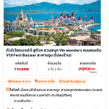
ทัวร์เวียดนามใต้ ฟูก๊วก สวนสนุก Vin wonders ถนนคนเดิน
VUI Fest Bazaar สะพานจูบ (ไม่ลงร้าน)
รหัสทัวร์
จำนวนวัน
สายการบิน
TVZ9318
3 วัน 2 คืน
hotel_class
restaurant
shopping_cart_off
โรงแรม 3 ดาว
อาหาร 4 มื้อ
ไม่เข้าร้านรัฐบาล
ไฮไลท์:
นั่งกระเช้าข้ามทะเล สะพานจูบ สวนสนุกVinWonders Grand
World ขนมจีนทะเล รวมค่าเข้า ประกันอุบัติเหตุ
อ่านเพิ่มเติม