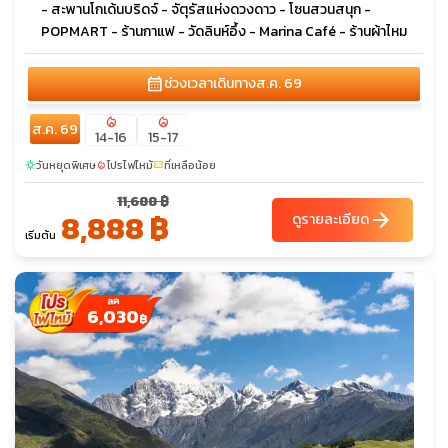
- สะพานโกเด้นบริดจ์ - จัตุรัสแห่งดวงดาว - โซนสวนสนุก -
POPMART - ร้านกาแฟ - วัดลินห์อึ้ง - Marina Café - ร้านผ้าไหม
calendar_month
ช่วงเวลาเดินทาง
ส.ค. 69
local_fire_department
local_fire_department
ส.ค. 69
14-16
15-17
วันหยุดพิเศษ
โปรไฟไหม้
ที่เหลือน้อย
sunny
local_fire_department
confirmation_number
11,688 ฿
8,888 ฿
arrow_forward
ดูรายละเอียด
เริ่มต้น
6,030
฿