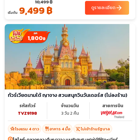
10,499 ฿
9,499 ฿
arrow_forward
ดูรายละเอียด
เริ่มต้น
1,800
฿
ทัวร์เวียดนามใต้ ญาจาง สวนสนุกวินวันเดอร์ส (ไม่ลงร้าน)
รหัสทัวร์
จำนวนวัน
สายการบิน
TVZ9198
3 วัน 2 คืน
hotel_class
restaurant
shopping_cart_off
โรงแรม 4 ดาว
อาหาร 4 มื้อ
ไม่เข้าร้านรัฐบาล
ไฮไลท์:
ตลาดกลางคืนญาจาง เมนูพิเศษ!! บุฟเฟ่ต์ซีฟู้ด+เบียร์