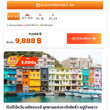
calendar_month
ช่วงเวลาเดินทาง
ส.ค. 69
local_fire_department
local_fire_department
เต็ม
ส.ค. 69
07-09
14-16
21-23
วันหยุดพิเศษ
โปรไฟไหม้
ที่เหลือน้อย
sunny
local_fire_department
confirmation_number
11,688 ฿
9,888 ฿
arrow_forward
ดูรายละเอียด
เริ่มต้น
3,000
฿
ทัวร์ไต้หวัน มหัศจรรย์ อุทยานแห่งชาติเย๋หลิ่ว หมู่บ้านชาว