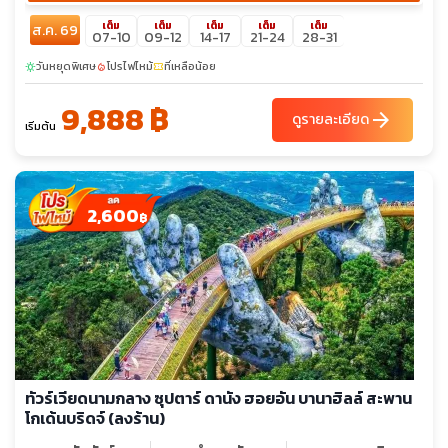
เต็ม
เต็ม
เต็ม
เต็ม
เต็ม
ส.ค. 69
07-10
09-12
14-17
21-24
28-31
วันหยุดพิเศษ
โปรไฟไหม้
ที่เหลือน้อย
sunny
local_fire_department
confirmation_number
9,888 ฿
arrow_forward
ดูรายละเอียด
เริ่มต้น
2,600
฿
ทัวร์เวียดนามกลาง ซุปตาร์ ดานัง ฮอยอัน บานาฮิลล์ สะพาน
โกเด้นบริดจ์ (ลงร้าน)