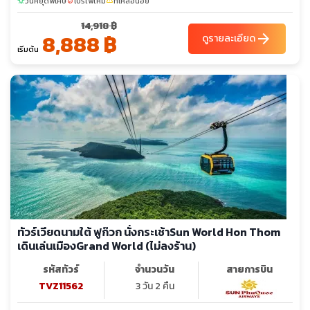
วันหยุดพิเศษ
โปรไฟไหม้
ที่เหลือน้อย
sunny
local_fire_department
confirmation_number
14,918 ฿
8,888 ฿
arrow_forward
ดูรายละเอียด
เริ่มต้น
ทัวร์เวียดนามใต้ ฟูก๊วก นั่งกระเช้าSun World Hon Thom
เดินเล่นเมืองGrand World (ไม่ลงร้าน)
รหัสทัวร์
จำนวนวัน
สายการบิน
TVZ11562
3 วัน 2 คืน