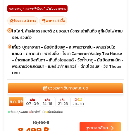
หมายเหตุ * : เฉพาะพีเรียดที่เข้าร่วมรายการ
hotel_class
restaurant
โรงแรม 3 ดาว
อาหาร 5 มื้อ
ไฮไลท์:
สัมผัสธรรมชาติ 2 ยอดเขา นั่งกระเช้าเก็นติ้ง สุกี้หม้อไฟคาเม
ร่อน รวมตั๋ว
เที่ยว:
ปุตราจายา - มัสยิดสีชมพู - สะพานวาวาชัน - คาเมร่อนไฮ
แลนด์ - ตลาดเช้า - ฟาร์มผึ้ง - ไร่ชา Cameron Valley Tea House
- น้ำตกเลคอิสกันดา - เก็นติ้งไฮแลนด์ - วัดถ้ำบาตู - มัสยิดอาเหม็ด -
พระราชวังอิสตันน่า - เมอร์เดก้าสแควร์ - ตึกปิโตรนัส - วัด Thean
Hou
calendar_month
ช่วงเวลาเดินทาง
ส.ค. 69
local_fire_department
confirmation_number
เต็ม
เต็ม
เต็ม
ส.ค. 69
07-09
14-16
21-23
28-30
วันหยุดพิเศษ
โปรไฟไหม้
ที่เหลือน้อย
sunny
local_fire_department
confirmation_number
10,499 ฿
8,499 ฿
arrow_forward
ดูรายละเอียด