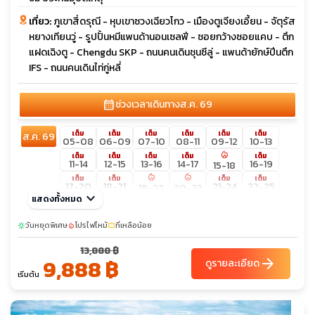
เที่ยว:
ภูเขาสี่ดรุณี - หุบเขาซวงเฉียวโกว - เมืองตูเจียงเอี้ยน - จัตุรัส
หยางเทียนวู่ - รูปปั้นหมีแพนด้านอนเซลฟี - ซอยกว้างซอยแคบ - ตึก
แฝดเฉิงตู - Chengdu SKP - ถนนคนเดินชุนซีลู่ - แพนด้ายักษ์ปีนตึก
IFS - ถนนคนเดินไท่กู่หลี่
calendar_month
ช่วงเวลาเดินทาง
ส.ค. 69
เต็ม
เต็ม
เต็ม
เต็ม
เต็ม
เต็ม
ส.ค. 69
05-08
06-09
07-10
08-11
09-12
10-13
local_fire_department
เต็ม
เต็ม
เต็ม
เต็ม
เต็ม
11-14
12-15
13-16
14-17
16-19
15-18
local_fire_department
local_fire_department
เต็ม
เต็ม
เต็ม
เต็ม
17-20
18-21
21-24
22-25
19-22
20-23
keyboard_arrow_down
แสดงทั้งหมด
local_fire_department
local_fire_department
local_fire_department
เต็ม
เต็ม
เต็ม
24-27
25-28
27-30
23-26
26-29
28-31
local_fire_department
เต็ม
วันหยุดพิเศษ
โปรไฟไหม้
ที่เหลือน้อย
sunny
local_fire_department
confirmation_number
31-03
30-02
29-01
13,888 ฿
9,888 ฿
arrow_forward
ดูรายละเอียด
เริ่มต้น