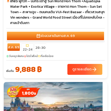
เที่ยว:
ฟูก๊วก – นั่งกระเช้าสู่ Sun World Hon Thom +Aquatopia
Water Park + Exotica Village - ชายหาด Hon Thom - Sun Set
Town – สะพานจูบ - ถนนคนเดิน VUI-Fest Bazaar - เที่ยวสวนสนุก
Vin wonders - Grand World Food Street เมืองที่ไม่เคยหลับใหล -
ศาลเจ้าดิงเกา
calendar_month
ช่วงเวลาเดินทาง
ส.ค. 69
confirmation_number
ส.ค. 69
28-30
22-24
วันหยุดพิเศษ
โปรไฟไหม้
ที่เหลือน้อย
sunny
local_fire_department
confirmation_number
9,888 ฿
arrow_forward
ดูรายละเอียด
เริ่มต้น
1,800
฿