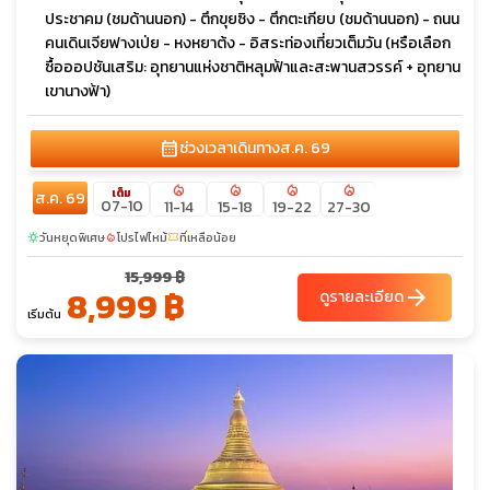
ประชาคม (ชมด้านนอก) - ตึกขุยซิง - ตึกตะเกียบ (ชมด้านนอก) - ถนน
คนเดินเจียฟางเป่ย - หงหยาต้ง - อิสระท่องเที่ยวเต็มวัน (หรือเลือก
ซื้อออปชันเสริม: อุทยานแห่งชาติหลุมฟ้าและสะพานสวรรค์ + อุทยาน
เขานางฟ้า)
calendar_month
ช่วงเวลาเดินทาง
ส.ค. 69
local_fire_department
local_fire_department
local_fire_department
local_fire_department
เต็ม
ส.ค. 69
07-10
11-14
15-18
19-22
27-30
วันหยุดพิเศษ
โปรไฟไหม้
ที่เหลือน้อย
sunny
local_fire_department
confirmation_number
15,999 ฿
8,999 ฿
arrow_forward
ดูรายละเอียด
เริ่มต้น