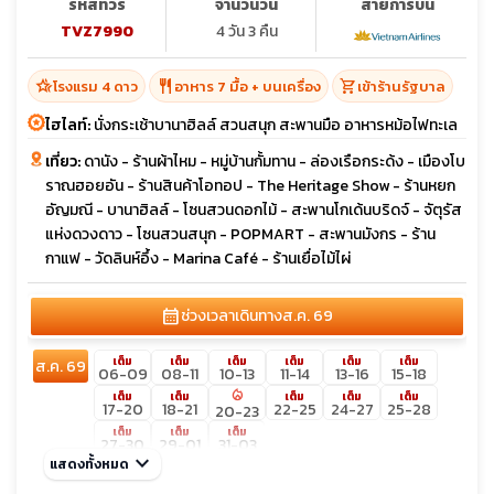
รหัสทัวร์
จำนวนวัน
สายการบิน
TVZ7990
4 วัน 3 คืน
hotel_class
restaurant
shopping_cart
โรงแรม 4 ดาว
อาหาร 7 มื้อ + บนเครื่อง
เข้าร้านรัฐบาล
ไฮไลท์:
นั่งกระเช้าบานาฮิลล์ สวนสนุก สะพานมือ อาหารหม้อไฟทะเล
เที่ยว:
ดานัง - ร้านผ้าไหม - หมู่บ้านกั้มทาน - ล่องเรือกระด้ง - เมืองโบ
ราณฮอยอัน - ร้านสินค้าโอทอป - The Heritage Show - ร้านหยก
อัญมณี - บานาฮิลล์ - โซนสวนดอกไม้ - สะพานโกเด้นบริดจ์ - จัตุรัส
แห่งดวงดาว - โซนสวนสนุก - POPMART - สะพานมังกร - ร้าน
กาแฟ - วัดลินห์อึ้ง - Marina Café - ร้านเยื่อไม้ไผ่
calendar_month
ช่วงเวลาเดินทาง
ส.ค. 69
เต็ม
เต็ม
เต็ม
เต็ม
เต็ม
เต็ม
ส.ค. 69
06-09
08-11
10-13
11-14
13-16
15-18
local_fire_department
เต็ม
เต็ม
เต็ม
เต็ม
เต็ม
17-20
18-21
22-25
24-27
25-28
20-23
เต็ม
เต็ม
เต็ม
27-30
29-01
31-03
keyboard_arrow_down
แสดงทั้งหมด