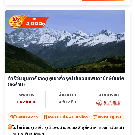
4,000
฿
ทัวร์จีน ซุปตาร์ เฉิงตู ภูเขาสี่ดรุณี เช็คอินแพนด้ายักษ์ปีนตึก
(ลงร้าน)
รหัสทัวร์
จำนวนวัน
สายการบิน
TVZ10136
4 วัน 2 คืน
hotel_class
restaurant
shopping_cart
โรงแรม 4 ดาว
อาหาร 7 มื้อ + บนเครื่อง
เข้าร้านรัฐบาล
ไฮไลท์:
ชมภูเขาสี่ดรุณี แพนด้านอนเซลฟี สุกี้หม่าล่า รวมค่าบัตรเข้า
ชม ประกันอุบัติเหตุ