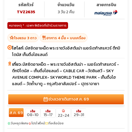
รหัสทัวร์
จำนวนวัน
สายการบิน
TVZ2635
3 วัน 2 คืน
หมายเหตุ * : เฉพาะพีเรียดที่เข้าร่วมรายการ
hotel_class
restaurant
โรงแรม 3 ดาว
อาหาร 4 มื้อ + บนเครื่อง
ไฮไลท์:
มัสยิดอาเหม็ด พระราชวังอิสตันน่า เมอร์เดก้าสแควร์ ตึกปิ
โตนัส เก็นติ้งไฮแลนด์
เที่ยว:
มัสยิดอาเหม็ด – พระราชวังอิสตันน่า – เมอร์เดก้าสแควร์ -
ตึกปิโตนัส – เก็นติ้งไฮแลนด์ – CABLE CAR –วัดชินสวี - SKY
AVENUE COMPLEX- SKYWORLD THEME PARK - เก็นติ้งไฮ
แลนด์ – วัดถ้ำบาตู – กรุงกัวลาลัมเปอร์ – ปุตราจายา
calendar_month
ช่วงเวลาเดินทาง
ส.ค. 69
local_fire_department
เต็ม
เต็ม
เต็ม
ส.ค. 69
08-10
15-17
29-31
22-24
วันหยุดพิเศษ
โปรไฟไหม้
ที่เหลือน้อย
sunny
local_fire_department
confirmation_number