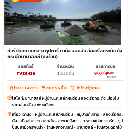
ทัวร์เวียดนามกลาง ซุปตาร์ ดานัง ฮอยอัน ล่องเรือกระด้ง นั่ง
กระเช้าบานาฮิลล์ (ลงร้าน)
รหัสทัวร์
จำนวนวัน
สายการบิน
TVZ9436
3 วัน 2 คืน
hotel_class
restaurant
shopping_cart
โรงแรม 4 ดาว
อาหาร 6 มื้อ
เข้าร้านรัฐบาล
ไฮไลท์:
บานาฮิลล์ หมู่บ้านแกะสลักหินอ่อน ล่องเรือกระดัง เมืองโบ
ราณฮอยอัน สะพานมังกร
เที่ยว:
ดานัง - หมู่บ้านแกะสลักหินอ่อน - หมู่บ้านกั้มทาน - ล่องเรือกระ
ดัง - เมืองโบราณฮอยอัน - สะพานมังกร - สะพานแห่งความรัก - รูป
ปั้นปลามังกรพ่นน้ำ - ร้านหยกอัญมณี - บานาฮิลล์ - โซนสวนดอกไม้