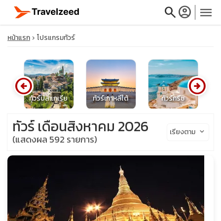
search
account_circle
menu
หน้าแรก
โปรแกรมทัวร์
arrow_circle_left
arrow_circle_right
close
นส์
ทัวร์บัลแกเรีย
ทัวร์เกาหลีใต้
ทัวร์กรีซ
ทั
travel_explore
ทัวร์ เดือนสิงหาคม 2026
เรียงตาม
keyboard_arrow_down
(แสดงผล 592 รายการ)
calendar_month
search