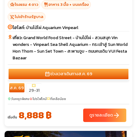
hotel_class
restaurant
โรงแรม 4 ดาว
อาหาร 3 มื้อ + บนเครื่อง
shopping_cart_off
ไม่เข้าร้านรัฐบาล
ไฮไลท์:
บ้านไม้ไผ่ Aquarium Vinpearl
เที่ยว:
Grand World Food Street - บ้านไม้ไผ่ - สวนสนุก Vin
wonders - Vinpearl Sea Shell Aquarium - กระเช้าสู่ Sun World
Hon Thom - Sun Set Town - สะพานจูบ - ถนนคนเดิน VUI Festa
Bazaar
calendar_month
ช่วงเวลาเดินทาง
ส.ค. 69
confirmation_number
ส.ค. 69
29-31
วันหยุดพิเศษ
โปรไฟไหม้
ที่เหลือน้อย
sunny
local_fire_department
confirmation_number
8,888 ฿
arrow_forward
ดูรายละเอียด
เริ่มต้น