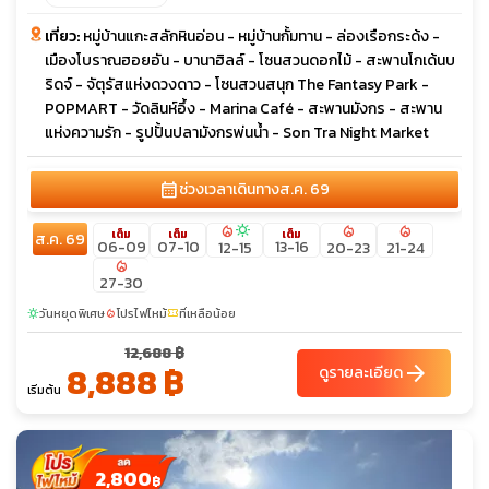
เที่ยว:
หมู่บ้านแกะสลักหินอ่อน - หมู่บ้านกั้มทาน - ล่องเรือกระด้ง -
เมืองโบราณฮอยอัน - บานาฮิลล์ - โซนสวนดอกไม้ - สะพานโกเด้นบ
ริดจ์ - จัตุรัสแห่งดวงดาว - โซนสวนสนุก The Fantasy Park -
POPMART - วัดลินห์อึ้ง - Marina Café - สะพานมังกร - สะพาน
แห่งความรัก - รูปปั้นปลามังกรพ่นน้ำ - Son Tra Night Market
calendar_month
ช่วงเวลาเดินทาง
ส.ค. 69
local_fire_department
sunny
local_fire_department
local_fire_department
เต็ม
เต็ม
เต็ม
ส.ค. 69
06-09
07-10
13-16
12-15
20-23
21-24
local_fire_department
27-30
วันหยุดพิเศษ
โปรไฟไหม้
ที่เหลือน้อย
sunny
local_fire_department
confirmation_number
12,688 ฿
8,888 ฿
arrow_forward
ดูรายละเอียด
เริ่มต้น
2,800
฿