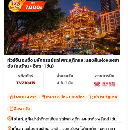
7,000
฿
ทัวร์จีน ฉงชิ่ง มหัศจรรย์รถไฟทะลุตึกและแสงสีแห่งหงหยา
ต้ง (ลงร้าน + อิสระ 1 วัน)
รหัสทัวร์
จำนวนวัน
สายการบิน
TVZ10415
4 วัน 3 คืน
hotel_class
restaurant
shopping_cart
โรงแรม 4 ดาว
อาหาร 6 มื้อ + บนเครื่อง
เข้าร้านรัฐบาล
calendar_today
อิสระ 1 วัน
ไฮไลท์:
สุกี้หม่าล่าตึกตะเกียบ รถไฟทะลุตึก หงหยาต้ง ฟรีเดย์ 1 วัน
เที่ยว:
ถนนโบราณเซี่ยฮ่าวหลี - จุดชมวิวรถไฟทะลุตึก - มหาศาลา