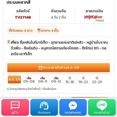
ประมงหลากสี
รหัสทัวร์
จำนวนวัน
สายการบิน
TVZ7148
4 วัน 2 คืน
hotel_class
restaurant
โรงแรม 3 ดาว
อาหาร 4 มื้อ
เที่ยว:
ซื่อหลินไนท์มาร์เก็ต - อุทยานแห่งชาติเย่หลิว - หมู่บ้านโบราณ
จิ่วเฟิ่น - ซีเหมินติง - อนุสรณ์สถานเจียงไคเชก - ตึกไทเป 101 - กล
อเรีย เอาท์เล็ท
calendar_month
ช่วงเวลาเดินทาง
ส.ค. 69
local_fire_department
local_fire_department
local_fire_department
เต็ม
เต็ม
เต็ม
ส.ค. 69
05-08
08-11
09-12
15-18
19-22
22-25
วันหยุดพิเศษ
โปรไฟไหม้
ที่เหลือน้อย
sunny
local_fire_department
confirmation_number
9,999 ฿
arrow_forward
ดูรายละเอียด
เริ่มต้น
ดูรีวิว
จองผ่านแชท
จองผ่านไลน์
ติดต่อเซล