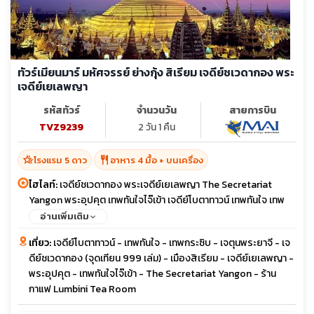
ทัวร์เมียนมาร์ มหัศจรรย์ ย่างกุ้ง สิเรียม เจดีย์ชเวดากอง พระ
เจดีย์เยเลพญา
รหัสทัวร์
จำนวนวัน
สายการบิน
TVZ9239
2 วัน 1 คืน
hotel_class
restaurant
โรงแรม 5 ดาว
อาหาร 4 มื้อ + บนเครื่อง
ไฮไลท์:
เจดีย์ชเวดากอง พระเจดีย์เยเลพญา The Secretariat
Yangon พระอุปคุต เทพทันใจไจ๊เข้า เจดีย์โบตาทาวน์ เทพทันใจ เทพ
กระซิบ เจตุนพระยาจี
อ่านเพิ่มเติม
เที่ยว:
เจดีย์โบตาทาวน์ - เทพทันใจ - เทพกระซิบ - เจตุนพระยาจี - เจ
ดีย์ชเวดากอง (จุดเทียน 999 เล่ม) - เมืองสิเรียม - เจดีย์เยเลพญา -
พระอุปคุต - เทพทันใจไจ๊เข้า - The Secretariat Yangon - ร้าน
กาแฟ Lumbini Tea Room