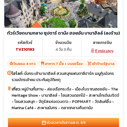
ทัวร์เวียดนามกลาง ซุปตาร์ ดานัง ฮอยอัน บานาฮิลล์ (ลงร้าน)
รหัสทัวร์
จำนวนวัน
สายการบิน
TVZ10193
4 วัน 3 คืน
hotel_class
restaurant
shopping_cart
โรงแรม 4 ดาว
อาหาร 7 มื้อ + บนเครื่อง
เข้าร้านรัฐบาล
ไฮไลท์:
นั่งกระเช้าบานาฮิลล์ สวนสนุกแฟนตาซีปาร์ค เมนูกุ้งมังกร
รวมบัตรเข้าชม ประกันอุบัติเหตุ
เที่ยว:
หมู่บ้านกั้มทาน - ล่องเรือกระดัง - เมืองโบราณฮอยอัน - The
Heritage Show - บานาฮิลล์ - โซนสวนดอกไม้ - สะพานโกเด้นบริดจ์
- โซนสวนสนุก - จัตุรัสแห่งดวงดาว - POPMART - วัดลินห์อึ้ง -
Marina Café - สะพานมังกร - ตลาดกลางคืนดานัง
calendar_month
ช่วงเวลาเดินทาง
ส.ค. 69