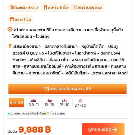
hotel_class
restaurant
shopping_cart
โรงแรม 4 ดาว
อาหาร 6 มื้อ
เข้าร้านรัฐบาล
calendar_today
อิสระ 1 วัน
ไฮไลท์:
ยอดเขาฟานซิปัน ทะเลสาบคืนดาบ อาหารมื้อพิเศษ สุกี้หม้อ
ไฟแซลม่อน + ไวน์แดง
เที่ยว:
เมืองซาปา - ตลาดกลางคืนซาปา - หมู่บ้านก็ต ก็ต - ประตู
สวรรค์ O Quy Ho - โบสถ์หินซาปา - โมอาน่าคาเฟ่ - ตลาด Love
Market - ฟานซิปัน - เมืองลาวไก - พรมแดนจีนเวียดนาม - ถนน 36
สาย - สุสานประธานโฮจิมินห์ - คาเฟ่ริมทางรถไฟฮานอย - ทะเลสาบ
คืนดาบ - สะพานแสงอาทิตย์ - เจดีย์เฉินก๊วก - Lotte Center Hanoi
calendar_month
ช่วงเวลาเดินทาง
ส.ค. 69
local_fire_department
เต็ม
เต็ม
เต็ม
ส.ค. 69
08-11
12-15
15-18
27-30
วันหยุดพิเศษ
โปรไฟไหม้
ที่เหลือน้อย
sunny
local_fire_department
confirmation_number
9,888 ฿
arrow_forward
ดูรายละเอียด
เริ่มต้น