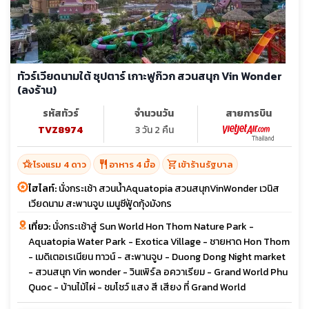
ทัวร์เวียดนามใต้ ซุปตาร์ เกาะฟูก๊วก สวนสนุก Vin Wonder
(ลงร้าน)
รหัสทัวร์
จำนวนวัน
สายการบิน
TVZ8974
3 วัน 2 คืน
hotel_class
restaurant
shopping_cart
โรงแรม 4 ดาว
อาหาร 4 มื้อ
เข้าร้านรัฐบาล
ไฮไลท์:
นั่งกระเช้า สวนน้ำAquatopia สวนสนุกVinWonder เวนิส
เวียดนาม สะพานจูบ เมนูซีฟู้ดกุ้งมังกร
เที่ยว:
นั่งกระเช้าสู่ Sun World Hon Thom Nature Park -
Aquatopia Water Park - Exotica Village - ชายหาด Hon Thom
- เมดิเตอเรเนียน ทาวน์ - สะพานจูบ - Duong Dong Night market
- สวนสนุก Vin wonder - วินเพิร์ล อควาเรียม - Grand World Phu
Quoc - บ้านไม้ไผ่ - ชมโชว์ แสง สี เสียง ที่ Grand World