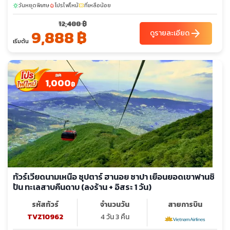
วันหยุดพิเศษ
โปรไฟไหม้
ที่เหลือน้อย
sunny
local_fire_department
confirmation_number
12,488 ฿
9,888 ฿
arrow_forward
ดูรายละเอียด
เริ่มต้น
1,000
฿
ทัวร์เวียดนามเหนือ ซุปตาร์ ฮานอย ซาปา เยือนยอดเขาฟานซิ
ปัน ทะเลสาบคืนดาบ (ลงร้าน + อิสระ 1 วัน)
รหัสทัวร์
จำนวนวัน
สายการบิน
TVZ10962
4 วัน 3 คืน