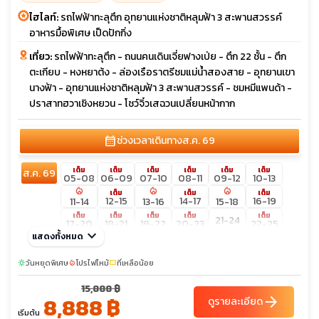
ไฮไลท์:
รถไฟฟ้าทะลุตึก อุทยานแห่งชาติหลุมฟ้า 3 สะพานสวรรค์
อาหารมื้อพิเศษ เป็ดปักกิ่ง
เที่ยว:
รถไฟฟ้าทะลุตึก - ถนนคนเดินเจี่ยฟางเป่ย - ตึก 22 ชั้น - ตึก
ตะเกียบ - หงหยาต้ง - ล่องเรือราตรีชมแม่น้ำสองสาย - อุทยานเขา
นางฟ้า - อุทยานแห่งชาติหลุมฟ้า 3 สะพานสวรรค์ - ชมหมีแพนด้า -
ปราสาทฮวาเชิงหยวน - โชว์จิ๋วเสฉวนเปลี่ยนหน้ากาก
calendar_month
ช่วงเวลาเดินทาง
ส.ค. 69
เต็ม
เต็ม
เต็ม
เต็ม
เต็ม
เต็ม
ส.ค. 69
05-08
06-09
07-10
08-11
09-12
10-13
local_fire_department
local_fire_department
local_fire_department
เต็ม
เต็ม
เต็ม
12-15
14-17
16-19
11-14
13-16
15-18
เต็ม
เต็ม
เต็ม
เต็ม
เต็ม
21-24
17-20
18-21
19-22
20-23
22-25
keyboard_arrow_down
แสดงทั้งหมด
เต็ม
เต็ม
เต็ม
23-26
26-29
27-30
24-27
25-28
28-31
วันหยุดพิเศษ
โปรไฟไหม้
ที่เหลือน้อย
sunny
local_fire_department
confirmation_number
29-01
30-02
31-03
15,888 ฿
8,888 ฿
arrow_forward
ดูรายละเอียด
เริ่มต้น