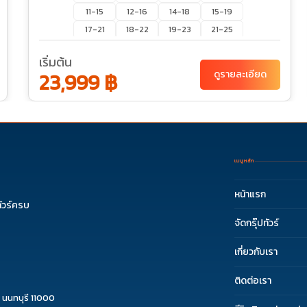
11-15
12-16
14-18
15-19
17-21
18-22
19-23
21-25
22-26
24-28
25-29
26-30
เริ่มต้น
28-01
29-02
31-04
23,999 ฿
ดูรายละเอียด
ก.ย. 69
01-05
02-06
04-08
05-09
07-11
08-12
09-13
11-15
12-16
14-18
15-19
16-20
18-22
19-23
21-25
22-26
23-27
28-02
เมนูหลัก
หน้าแรก
ัวร์ครบ
จัดกรุ๊ปทัวร์
เกี่ยวกับเรา
ติดต่อเรา
 นนทบุรี 11000