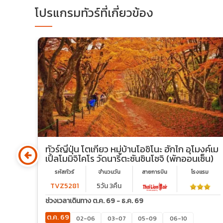
โปรแกรมทัวร์ที่เกี่ยวข้อง
arrow_circle_left
 ฮิ
ทัวร์ญี่ปุ่น โตเกียว หมู่บ้านโอชิโนะ ฮักไก อุโมงค์เม
เปิ้ลโมมิจิไคโร วัดนาริตะซันชินโชจิ (พักออนเซ็น)
รม
รหัสทัวร์
จำนวนวัน
สายการบิน
โรงเเรม
TVZ5281
5วัน 3คืน
ช่วงเวลาเดินทาง ต.ค. 69 - ธ.ค. 69
ต.ค. 69
02-06
03-07
05-09
06-10