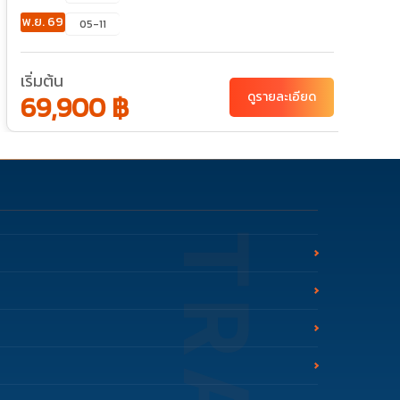
พ.ย. 69
ธ
05-11
เริ่มต้น
เ
69,900 ฿
ดูรายละเอียด