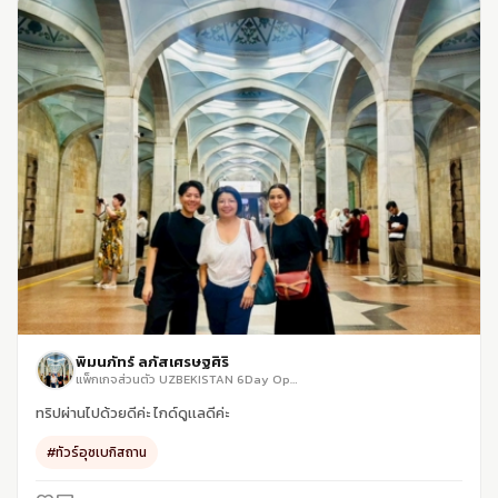
พิมนภัทร์ ลภัสเศรษฐศิริ
แพ็กเกจส่วนตัว UZBEKISTAN 6Day OptionA ไม่รวมอาหารกลางวันและอาหารเย็น
ทริปผ่านไปด้วยดีค่ะ ไกด์ดูเเลดีค่ะ
#ทัวร์อุซเบกิสถาน