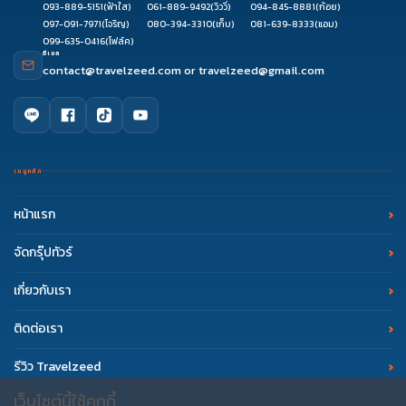
093-889-5151
(ฟ้าใส)
061-889-9492
(วิววี่)
094-845-8881
(ก้อย)
097-091-7971
(โจริญ)
080-394-3310
(เก็บ)
081-639-8333
(แอม)
099-635-0416
(โฟล์ค)
อีเมล
contact@travelzeed.com
or
travelzeed@gmail.com
เมนูหลัก
หน้าแรก
จัดกรุ๊ปทัวร์
เกี่ยวกับเรา
ติดต่อเรา
รีวิว Travelzeed
เว็บไซต์นี้ใช้คุกกี้
บทความท่องเที่ยว