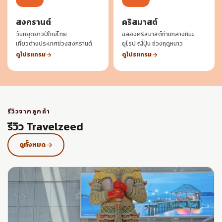
สงกรานต์
คริสมาสต์
วันหยุดยาวปีใหม่ไทย
ฉลองคริสมาสต์ท่ามกลางหิมะ
เที่ยวต่างประเทศช่วงสงกรานต์
ยุโรป ญี่ปุ่น ช่วงฤดูหนาว
ดูโปรแกรม
ดูโปรแกรม
arrow_forward
arrow_forward
รีวิวจากลูกค้า
รีวิว Travelzeed
ดูทั้งหมด
arrow_forward