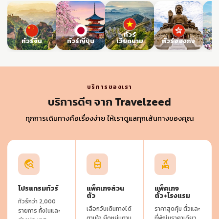
ทัวร์
ทัวร์จีน
ทัวร์ญี่ปุ่น
เวียดนาม
ทัวร์ฮ่องกง
ท
บริการของเรา
บริการดีๆ จาก Travelzeed
ทุกการเดินทางคือเรื่องง่าย ให้เราดูแลทุกเส้นทางของคุณ
travel_explore
travel_luggage_and_bags
flights_and_hotels
โปรแกรมทัวร์
แพ็คเกจส่วน
แพ็คเกจ
ตัว
ตั๋ว+โรงแรม
ทัวร์กว่า 2,000
เลือกวันเดินทางได้
ราคาสุดคุ้ม ตั๋วและ
รายการ ทั้งในและ
ตามใจ ยืดหยุ่นตาม
ที่พักในราคาเดียว