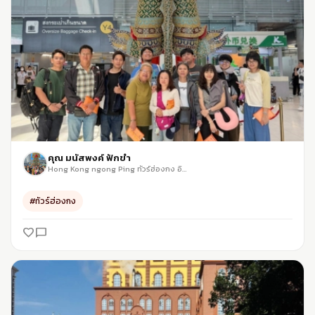
คุณ มนัสพงค์ ฟักขำ
Hong Kong ngong Ping ทัวร์ฮ่องกง อิสระช้อปปิ้งเต็มวัน พระใหญ่นองปิง นั่งรถรางพีคแทรมถ่ายรูปชมวิว
#ทัวร์ฮ่องกง
favorite_border
chat_bubble_outline