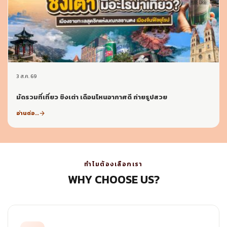
3 ส.ค. 69
มัดรวมที่เที่ยว ชิงเต่า เดือนไหนอากาศดี ถ่ายรูปสวย
อ่านต่อ..
arrow_forward
ทำไมต้องเลือกเรา
WHY CHOOSE US?