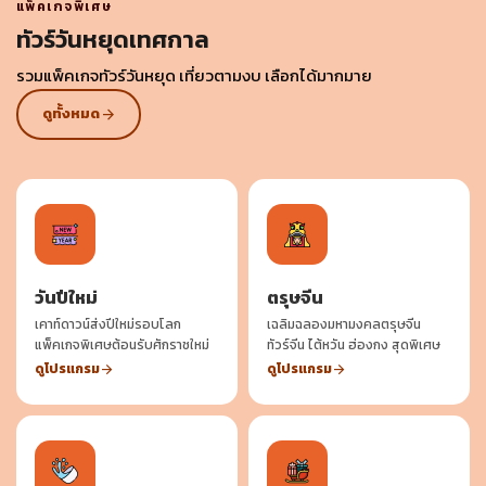
แพ็คเกจพิเศษ
ทัวร์วันหยุดเทศกาล
รวมแพ็คเกจทัวร์วันหยุด เที่ยวตามงบ เลือกได้มากมาย
ดูทั้งหมด
arrow_forward
วันปีใหม่
ตรุษจีน
เคาท์ดาวน์ส่งปีใหม่รอบโลก
เฉลิมฉลองมหามงคลตรุษจีน
แพ็คเกจพิเศษต้อนรับศักราชใหม่
ทัวร์จีน ไต้หวัน ฮ่องกง สุดพิเศษ
ดูโปรแกรม
ดูโปรแกรม
arrow_forward
arrow_forward