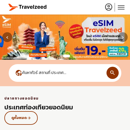
account_circle
menu
‹
›
close
travel_explore
globe_location_pin
search
ค้นหาทัวร์ สถานที่ ประเทศ...
calendar_month
ปลายทางยอดนิยม
search
ประเทศท่องเทียวยอดนิยม
ดูทั้งหมด
arrow_forward