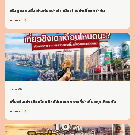
เฉิงตู vs ฉงชิ่ง ต่างกันอย่างไร เมืองไหนน่าเที่ยวกว่ากัน
อ่านต่อ..
arrow_forward
4 ส.ค. 69
เที่ยวชิงเต่า เดือนไหนดี? อัปเดตเทศกาลที่น่าเที่ยวทุกเดือนกัน
อ่านต่อ..
arrow_forward