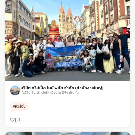
บริษัท ทริปเปิ้ล ไนน์ พลัส จำกัด (สำนักงานใหญ่)
ทัวร์จีน ชิงเต่า เว่ยไห่ เยียนไถ พิพิธภัณฑ์โรงเบียร์ชิงเต่า สะพานจ้านเฉียว
#ทัวร์จีน
favorite_border
chat_bubble_outline