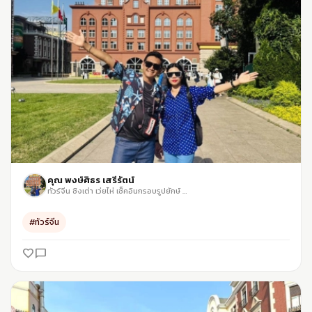
คุณ พงษ์ศิธร​ เสรี​รัตน์
ทัวร์จีน ชิงเต่า เว่ยไห่ เช็คอินกรอบรูปยักษ์ Weihai Window และหมู่บ้านชาวประมงซาจื่อโข่ว
#ทัวร์จีน
favorite_border
chat_bubble_outline