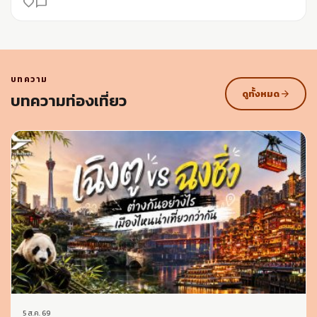
favorite_border
chat_bubble_outline
บทความ
ดูทั้งหมด
arrow_forward
บทความท่องเที่ยว
5 ส.ค. 69