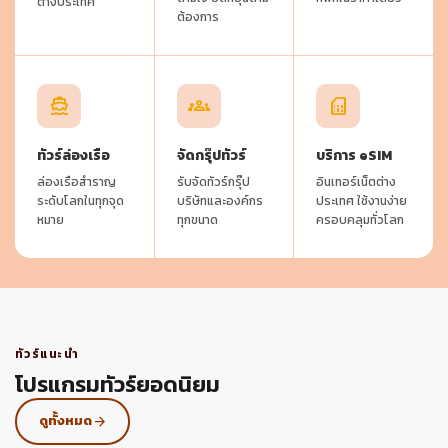
ต่างประเทศ
ต้องการ
directions_boat
groups
sim_card
ทัวร์ล่องเรือ
จัดกรุ๊ปทัวร์
บริการ eSIM
ล่องเรือสำราญ
รับจัดทัวร์กรุ๊ป
อินเทอร์เน็ตต่าง
ระดับโลกในทุกจุด
บริษัทและองค์กร
ประเทศ ใช้งานง่าย
หมาย
ทุกขนาด
ครอบคลุมทั่วโลก
ทัวร์แนะนำ
โปรแกรมทัวร์ยอดนิยม
ดูทั้งหมด
arrow_forward