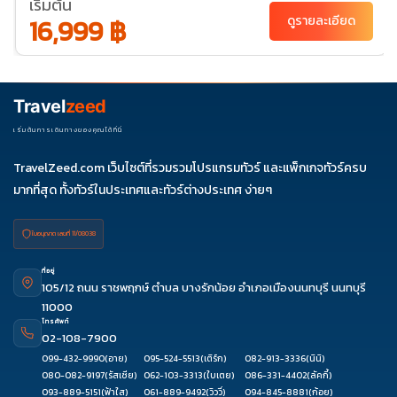
เริ่มต้น
16,999 ฿
ธ.ค. 69
ดูรายละเอียด
04-
18-21
07
Travel
zeed
เริ่มต้นการเดินทางของคุณได้ที่นี่
TravelZeed.com เว็บไซต์ที่รวมรวมโปรแกรมทัวร์ และแพ็กเกจทัวร์ครบ
มากที่สุด ทั้งทัวร์ในประเทศและทัวร์ต่างประเทศ ง่ายๆ
ใบอนุญาต เลขที่ 11/08038
ที่อยู่
105/12 ถนน ราชพฤกษ์ ตำบล บางรักน้อย อำเภอเมืองนนทบุรี นนทบุรี
11000
โทรศัพท์
02-108-7900
099-432-9990
(อาย)
095-524-5513
(เติร์ก)
082-913-3336
(นินิ)
080-082-9197
(รัสเซีย)
062-103-3313
(ใบเตย)
086-331-4402
(ลัคกี้)
093-889-5151
(ฟ้าใส)
061-889-9492
(วิววี่)
094-845-8881
(ก้อย)