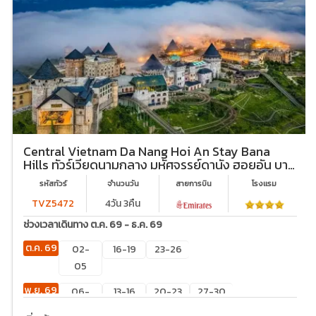
Central Vietnam Da Nang Hoi An Stay Bana
Hills ทัวร์เวียดนามกลาง มหัศจรรย์ดานัง ฮอยอัน บา
นาฮิลล์ (พักบานาฮิลล์ 2 คืน)
รหัสทัวร์
จำนวนวัน
สายการบิน
โรงเเรม
TVZ5472
4วัน 3คืน
ช่วงเวลาเดินทาง ต.ค. 69 - ธ.ค. 69
ต.ค. 69
02-
16-19
23-26
05
พ.ย. 69
06-
13-16
20-23
27-30
09