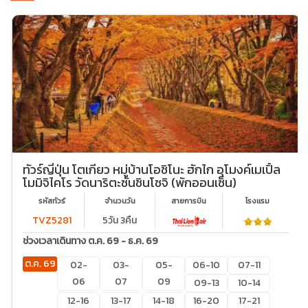
ทัวร์ญี่ปุ่น โตเกียว หมู่บ้านโอชิโนะ ฮักไก อุโมงค์เมเปิ้ล
โมมิจิไคโร วัดนาริตะซันชินโชจิ (พักออนเซ็น)
รหัสทัวร์
จำนวนวัน
สายการบิน
โรงเเรม
TVZ5281
5วัน 3คืน
ช่วงเวลาเดินทาง ต.ค. 69 - ธ.ค. 69
ต.ค. 69
02-
03-
05-
06-10
07-11
06
07
09
09-13
10-14
12-16
13-17
14-18
16-20
17-21