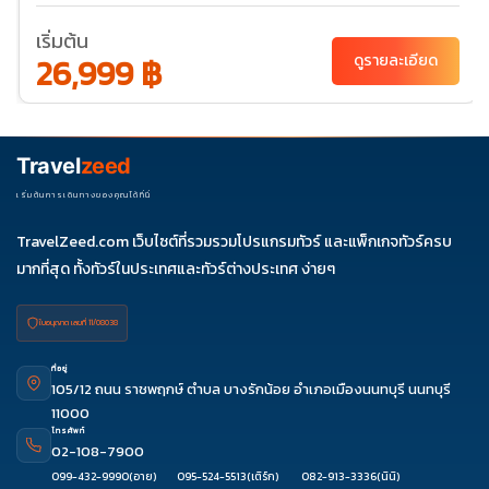
19-23
20-
21-25
22-26
24-28
เริ่มต้น
24
27-31
28-01
29-
26,999 ฿
ดูรายละเอียด
02
31-04
พ.ย. 69
01-05
03-
04-
05-
07-11
Travel
zeed
07
08
09
08-12
10-14
11-15
12-16
14-18
15-19
เริ่มต้นการเดินทางของคุณได้ที่นี่
17-21
18-22
19-23
21-25
22-26
TravelZeed.com เว็บไซต์ที่รวมรวมโปรแกรมทัวร์ และแพ็กเกจทัวร์ครบ
24-28
25-29
26-
28-
29-
มากที่สุด ทั้งทัวร์ในประเทศและทัวร์ต่างประเทศ ง่ายๆ
30
02
03
ใบอนุญาต เลขที่ 11/08038
ที่อยู่
105/12 ถนน ราชพฤกษ์ ตำบล บางรักน้อย อำเภอเมืองนนทบุรี นนทบุรี
11000
โทรศัพท์
02-108-7900
099-432-9990
(อาย)
095-524-5513
(เติร์ก)
082-913-3336
(นินิ)