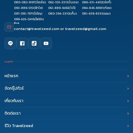
080-082-9197
(รัสเซีย)
062-103-3313
(ใบเตย)
086-331-4402
(ลัคกี้)
093-889-5151
(ฟ้าใส)
061-889-9492
(วิววี่)
094-845-8881
(ก้อย)
097-091-7971
(โจริญ)
080-394-3310
(เก็บ)
081-639-8333
(แอม)
099-635-0416
(โฟล์ค)
อีเมล
contact@travelzeed.com
or
travelzeed@gmail.com
เมนูหลัก
หน้าแรก
จัดกรุ๊ปทัวร์
เกี่ยวกับเรา
ติดต่อเรา
รีวิว Travelzeed