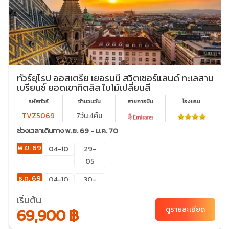
ทัวร์ยุโรป ออสเตรีย เยอรมนี สวิตเซอร์แลนด์ ทะเลสาบ
เบรียนซ์ ยอดเขาทิตลิส ใบไม้เปลี่ยนสี
รหัสทัวร์
จำนวนวัน
สายการบิน
โรงเเรม
TVZ5069
7วัน 4คืน
ช่วงเวลาเดินทาง พ.ย. 69 - ม.ค. 70
พ.ย. 69
04-10
29-
05
ธ.ค. 69
04-10
30-
05
เริ่มต้น
69,900 ฿
ดูรายละเอียด