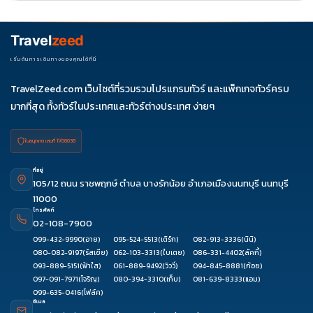
Travel
zeed
เริ่มต้นการเดินทางของคุณได้ที่นี่
TravelZeed.com เว็บไซต์ที่รวมรวมโปรแกรมทัวร์ และแพ็กเกจทัวร์ครบ
มากที่สุด ทั้งทัวร์ในประเทศและทัวร์ต่างประเทศ ง่ายๆ
ใบอนุญาต เลขที่ 11/08038
ที่อยู่
105/12 ถนน ราชพฤกษ์ ตำบล บางรักน้อย อำเภอเมืองนนทบุรี นนทบุรี
11000
โทรศัพท์
02-108-7900
099-432-9990
(อาย)
095-524-5513
(เติร์ก)
082-913-3336
(นินิ)
080-082-9197
(รัสเซีย)
062-103-3313
(ใบเตย)
086-331-4402
(ลัคกี้)
093-889-5151
(ฟ้าใส)
061-889-9492
(วิววี่)
094-845-8881
(ก้อย)
097-091-7971
(โจริญ)
080-394-3310
(เก็บ)
081-639-8333
(แอม)
099-635-0416
(โฟล์ค)
อีเมล