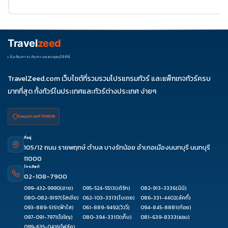
25
ธ.ค. 69
04-
06-11
11-16
18-23
25-30
09
27-01
Travel
zeed
ม.ค. 70
01-06
03-
เริ่มต้นการเดินทางของคุณได้ที่นี่
08
TravelZeed.com เว็บไซต์ที่รวมรวมโปรแกรมทัวร์ และแพ็กเกจทัวร์ครบ
มากที่สุด ทั้งทัวร์ในประเทศและทัวร์ต่างประเทศ ง่ายๆ
ใบอนุญาต เลขที่ 11/08038
ที่อยู่
105/12 ถนน ราชพฤกษ์ ตำบล บางรักน้อย อำเภอเมืองนนทบุรี นนทบุรี
11000
โทรศัพท์
02-108-7900
099-432-9990
(อาย)
095-524-5513
(เติร์ก)
082-913-3336
(นินิ)
080-082-9197
(รัสเซีย)
062-103-3313
(ใบเตย)
086-331-4402
(ลัคกี้)
093-889-5151
(ฟ้าใส)
061-889-9492
(วิววี่)
094-845-8881
(ก้อย)
097-091-7971
(โจริญ)
080-394-3310
(เก็บ)
081-639-8333
(แอม)
099-635-0416
(โฟล์ค)