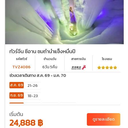
ทัวร์จีน ซีอาน ชมถ้ำน้ำแข็งหมื่นปี
รหัสทัวร์
จำนวนวัน
สายการบิน
โรงเเรม
TVZ4086
6วัน 5คืน
ช่วงเวลาเดินทาง ส.ค. 69 - ม.ค. 70
ส.ค. 69
21-26
ก.ย. 69
18-23
ต.ค. 69
02-
23-28
30-
07
04
เริ่มต้น
24,888 ฿
ดูรายละเอียด
พ.ย. 69
20-