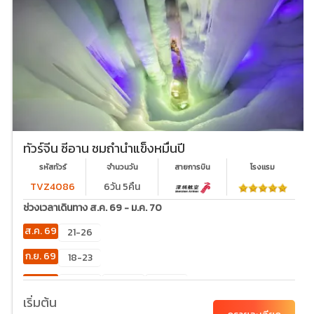
ทัวร์จีน ซีอาน ชมถ้ำน้ำแข็งหมื่นปี
รหัสทัวร์
จำนวนวัน
สายการบิน
โรงเเรม
TVZ4086
6วัน 5คืน
ช่วงเวลาเดินทาง ส.ค. 69 - ม.ค. 70
ส.ค. 69
21-26
ก.ย. 69
18-23
ต.ค. 69
02-
23-28
30-
07
04
เริ่มต้น