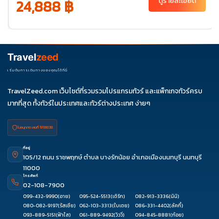
24,888 ฿
ดูรายละเอียด
พ.ย. 69
20-
25
ธ.ค. 69
04-
06-11
11-16
18-23
25-30
09
27-01
Travel
zeed
ม.ค. 70
01-06
03-
เริ่มต้นการเดินทางของคุณได้ที่นี่
08
TravelZeed.com เว็บไซต์ที่รวมรวมโปรแกรมทัวร์ และแพ็กเกจทัวร์ครบ
มากที่สุด ทั้งทัวร์ในประเทศและทัวร์ต่างประเทศ ง่ายๆ
ใบอนุญาต เลขที่ 11/08038
ที่อยู่
105/12 ถนน ราชพฤกษ์ ตำบล บางรักน้อย อำเภอเมืองนนทบุรี นนทบุรี
11000
โทรศัพท์
02-108-7900
099-432-9990
(อาย)
095-524-5513
(เติร์ก)
082-913-3336
(นินิ)
080-082-9197
(รัสเซีย)
062-103-3313
(ใบเตย)
086-331-4402
(ลัคกี้)
093-889-5151
(ฟ้าใส)
061-889-9492
(วิววี่)
094-845-8881
(ก้อย)