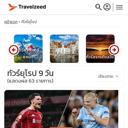
search
account_circle
menu
หน้าแรก
ทัวร์ยุโรป
arrow_circle_left
arrow_circle_right
close
ทัวร์สวิตเซอร์
ษ
แลนด์
ทัวร์เบเนลักซ์
ทัวร์สแกนดิเนเวีย
โป
travel_explore
ทัวร์ยุโรป 9 วัน
เรียงตาม
keyboard_arrow_down
(แสดงผล 63 รายการ)
calendar_month
search