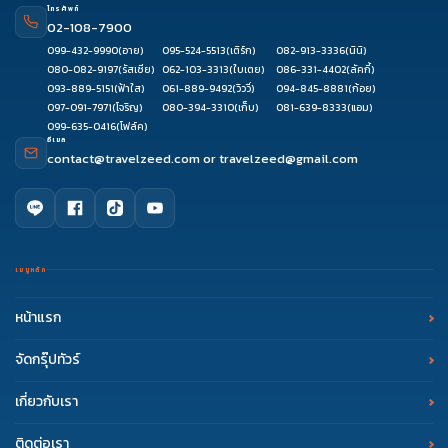
โทรศัพท์
02-108-7900
099-432-9990
(อาย)
095-524-5513
(เติร์ก)
082-913-3336
(นินิ)
080-082-9197
(รัสเซีย)
062-103-3313
(ใบเตย)
086-331-4402
(ลัคกี้)
093-889-5151
(ฟ้าใส)
061-889-9492
(วิววี่)
094-845-8881
(ก้อย)
097-091-7971
(โจริญ)
080-394-3310
(เก็บ)
081-639-8333
(แอม)
099-635-0416
(โฟล์ค)
อีเมล
contact@travelzeed.com
or
travelzeed@gmail.com
เมนูหลัก
หน้าแรก
จัดกรุ๊ปทัวร์
เกี่ยวกับเรา
ติดต่อเรา