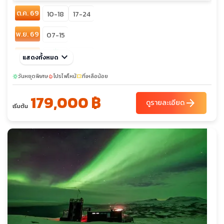
ต.ค. 69
10-18
17-24
พ.ย. 69
07-15
sunny
ธ.ค. 69
keyboard_arrow_down
19-27
แสดงทั้งหมด
05-13
วันหยุดพิเศษ
โปรไฟไหม้
ที่เหลือน้อย
sunny
local_fire_department
confirmation_number
179,000 ฿
arrow_forward
ดูรายละเอียด
เริ่มต้น