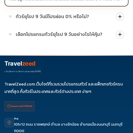
ทัวร์ยุโรป 9 วันมีโปรผ่อน 0% หรือไม่?
02
บางโปรแกรมมีโปรผ่อน 0% หรือโปรโมชั่นบัตรเครดิตตามเงื่อนไขที่
เลือกโปรแกรมทัวร์ยุโรป 9 วันอย่างไรให้คุ้ม?
03
บริษัทกำหนด สามารถดูสัญลักษณ์โปรโมชั่นในรายการทัวร์แต่ละ
รายการได้
ควรดูจำนวนวัน ไฮไลต์ที่รวมจริง โรงแรม สายการบิน มื้ออาหาร และ
ช่วงราคา ไม่ควรเทียบจากราคาต่ำสุดเพียงอย่างเดียว
Travel
zeed
เริ่มต้นการเดินทางของคุณได้ที่นี่
TravelZeed.com เว็บไซต์ที่รวมรวมโปรแกรมทัวร์ และแพ็กเกจทัวร์ครบ
มากที่สุด ทั้งทัวร์ในประเทศและทัวร์ต่างประเทศ ง่ายๆ
ใบอนุญาต เลขที่ 11/08038
ที่อยู่
105/12 ถนน ราชพฤกษ์ ตำบล บางรักน้อย อำเภอเมืองนนทบุรี นนทบุรี
11000