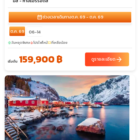
มส์ - ห้างแฮร์รอดส์
calendar_month
ช่วงเวลาเดินทาง
ต.ค. 69 - ต.ค. 69
ต.ค. 69
06-14
วันหยุดพิเศษ
โปรไฟไหม้
ที่เหลือน้อย
sunny
local_fire_department
confirmation_number
159,900 ฿
arrow_forward
ดูรายละเอียด
เริ่มต้น