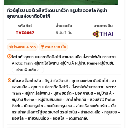
ทัวร์ยุโรป นอร์เวย์ สวีเดน นาร์วิก ทรูมโซ ออสโล คิรูน่า
อุทยานแห่งชาติอบิสโก้
รหัสทัวร์
จำนวนวัน
สายการบิน
TVZ8667
9 วัน 7 คืน
hotel_class
restaurant
โรงแรม 4 ดาว
อาหาร 18 มื้อ
ไฮไลท์:
อุทยานแห่งชาติอบิสโก้ ล่าแสงเหนือ นั่งรถไฟเส้นทางสาย
Arctic Train หมู่เกาะโลโฟเทน หมู่บ้าน Å หมู่บ้าน Reine หมู่บ้านฮัม
นอย เกาะโลโฟเท่น สวนสัตว์ Polar Park ชมเมืองทรูมเซอ ล่องเรือ
อ่านเพิ่มเติม
ชมฟยอร์ด นั่งกระเช้าเคเบิ้ลคาร์สู่ยอดเขาสโตรสไตเนิน
เที่ยว:
สต็อกโฮล์ม - คิรูน่า (สวีเดน) - อุทยานแห่งชาติอบิสโก้ - ล่า
แสงเหนือ - อุทยานแห่งชาติอบิสโก้ - นั่งรถไฟเส้นทางสาย Arctic
Train - หมู่เกาะโลโฟเทน - นุสฟยอร์ด - มอคคาเนส - หมู่บ้าน Å -
หมู่บ้าน Reine – หมู่บ้านฮัมนอย - เกาะโลโฟเท่น - สวนสัตว์ Polar
Park - เมืองทรูมโซ - ชมเมืองทรูมเซอ - ล่องเรือชมฟยอร์ด – นั่ง
กระเช้าเคเบิ้ลคาร์สู่ยอดเขาสโตรสไตเนิน - ล่าแสงเหนือ - ทรูมเซอ -
ออสโล – เที่ยวชมเมือง - ออสโล – เดินทางกลับ