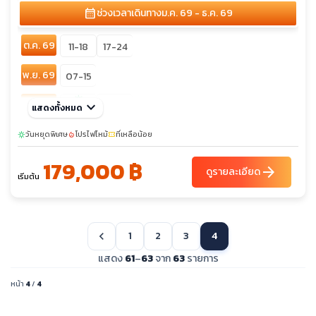
calendar_month
ช่วงเวลาเดินทาง
ม.ค. 69 - ธ.ค. 69
ต.ค. 69
11-18
17-24
พ.ย. 69
07-15
sunny
ธ.ค. 69
keyboard_arrow_down
19-27
แสดงทั้งหมด
05-13
วันหยุดพิเศษ
โปรไฟไหม้
ที่เหลือน้อย
sunny
local_fire_department
confirmation_number
179,000 ฿
arrow_forward
ดูรายละเอียด
เริ่มต้น
1
2
3
4
chevron_left
แสดง
61
–
63
จาก
63
รายการ
หน้า
4
/
4