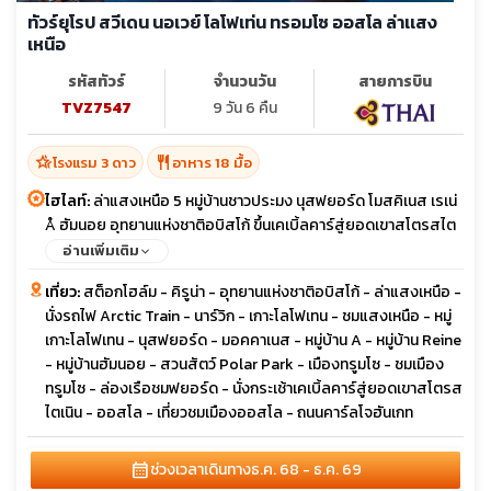
ทัวร์ยุโรป สวีเดน นอเวย์ โลโฟเท่น ทรอมโซ ออสโล ล่าเเสง
เหนือ
รหัสทัวร์
จำนวนวัน
สายการบิน
TVZ7547
9 วัน 6 คืน
hotel_class
restaurant
โรงแรม 3 ดาว
อาหาร 18 มื้อ
ไฮไลท์:
ล่าแสงเหนือ 5 หมู่บ้านชาวประมง นุสฟยอร์ด โมสคิเนส เรเน่
Å ฮัมนอย อุทยานแห่งชาติอบิสโก้ ขึ้นเคเบิ้ลคาร์สู่ยอดเขาสโตรสไต
เนิน ล่องเรือชมฟยอร์ดทรอมโซ่ สวนสัตว์ Polar Park เที่ยวเมือง
อ่านเพิ่มเติม
ออสโล
เที่ยว:
สต็อกโฮล์ม - คิรูน่า - อุทยานแห่งชาติอบิสโก้ - ล่าแสงเหนือ -
นั่งรถไฟ Arctic Train - นาร์วิก - เกาะโลโฟเทน - ชมแสงเหนือ - หมู่
เกาะโลโฟเทน - นุสฟยอร์ด - มอคคาเนส - หมู่บ้าน A - หมู่บ้าน Reine
- หมู่บ้านฮัมนอย - สวนสัตว์ Polar Park - เมืองทรูมโซ - ชมเมือง
ทรูมโซ - ล่องเรือชมฟยอร์ด - นั่งกระเช้าเคเบิ้ลคาร์สู่ยอดเขาสโตรส
ไตเนิน - ออสโล - เที่ยวชมเมืองออสโล - ถนนคาร์ลโจฮันเกท
calendar_month
ช่วงเวลาเดินทาง
ธ.ค. 68 - ธ.ค. 69