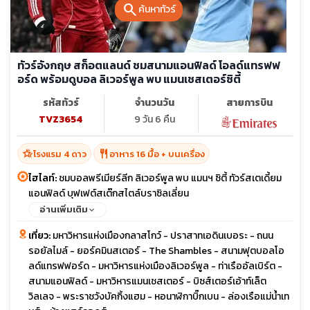
search
ค้นหาทัวร์
ทัวร์อังกฤษ สก็อตแลนด์ ชมสนามแอนฟิลด์ โอลด์แทรฟฟ
อร์ด พร้อมดูบอล ลิเวอร์พูล พบ แมนเชสเตอร์ซิตี้
รหัสทัวร์
จำนวนวัน
สายการบิน
TVZ3654
9 วัน 6 คืน
hotel_class
restaurant
โรงแรม 4 ดาว
อาหาร 16 มื้อ + บนเครื่อง
ไฮไลท์:
ชมบอลพรีเมียร์ลีก ลิเวอร์พูล พบ แมนฯ ซิตี้ ทัวร์สเตเดี้ยม
แอนฟิลด์ บุฟเฟต์สเต๊กสไตล์บราซิลเลี่ยน
อ่านเพิ่มเติม
เที่ยว:
มหาวิหารแห่งเมืองกลาสโกว์ - ปราสาทเอดินเบอระ - ถนน
รอยัลไมล์ - ยอร์คมินสเตอร์ - The Shambles - สนามฟุตบอลโอ
ลด์แทรฟฟอร์ด - มหาวิหารแห่งเมืองลิเวอร์พูล - ท่าเรืออัลเบิร์ต -
สนามแอนฟิลด์ - มหาวิหารแมนเชสเตอร์ - บิซส์เตอร์เอ้าท์เล็ต
วิลเลจ - พระราชวังบัคกิ้งแฮม - หอนาฬิกาบิ๊กเบน - ล่องเรือแม่น้ำเท