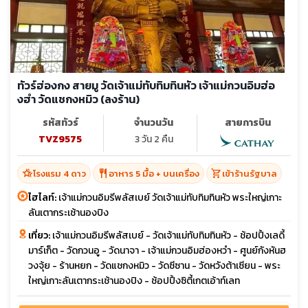
ทัวร์ฮ่องกง สายมู วัดเจ้าแม่ทับทิมทินหัว เจ้าแม่กวนอิมฮ่อ
งฮำ วัดแชกงหมิว (ลงร้าน)
รหัสทัวร์
จำนวนวัน
สายการบิน
TVZ9575
3 วัน 2 คืน
hotel_class
restaurant
shopping_cart
โรงแรม 4 ดาว
อาหาร 5 มื้อ + บนเครื่อง
เข้าร้านรัฐบาล
ไฮไลท์:
เจ้าแม่กวนอิมรีพลัสเบย์ วัดเจ้าแม่ทับทิมทินหัว พระใหญ่เกาะ
ลันเตากระเช้านองปิง
เที่ยว:
เจ้าแม่กวนอิมรีพลัสเบย์ - วัดเจ้าแม่ทับทิมทินหัว - ช้อปปิ้งเลดี้
มาร์เก็ต - วัดกวนอู - วัดนาจา - เจ้าแม่กวนอิมฮ่องหวำ - ศูนย์กังหันฮ
วงจุ้ย - ร้านหยก - วัดแชกงหมิว - วัดซีซาน - วัดหวังต้าเซียน - พระ
ใหญ่เกาะลันเตากระเช้านองปิง - ช้อปปิ้งซิตี้เกตเอ้าท์เลท