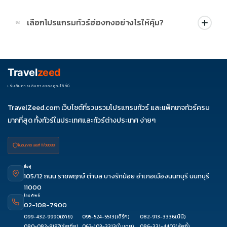
บางโปรแกรมมีโปรผ่อน 0% หรือโปรโมชั่นบัตรเครดิตตามเงื่อนไขที่
เลือกโปรแกรมทัวร์ฮ่องกงอย่างไรให้คุ้ม?
03
บริษัทกำหนด สามารถดูสัญลักษณ์โปรโมชั่นในรายการทัวร์แต่ละ
รายการได้
ควรดูจำนวนวัน ไฮไลต์ที่รวมจริง โรงแรม สายการบิน มื้ออาหาร และ
ช่วงราคา ไม่ควรเทียบจากราคาต่ำสุดเพียงอย่างเดียว
Travel
zeed
เริ่มต้นการเดินทางของคุณได้ที่นี่
TravelZeed.com เว็บไซต์ที่รวมรวมโปรแกรมทัวร์ และแพ็กเกจทัวร์ครบ
มากที่สุด ทั้งทัวร์ในประเทศและทัวร์ต่างประเทศ ง่ายๆ
ใบอนุญาต เลขที่ 11/08038
ที่อยู่
105/12 ถนน ราชพฤกษ์ ตำบล บางรักน้อย อำเภอเมืองนนทบุรี นนทบุรี
11000
โทรศัพท์
02-108-7900
099-432-9990
(อาย)
095-524-5513
(เติร์ก)
082-913-3336
(นินิ)
080-082-9197
(รัสเซีย)
062-103-3313
(ใบเตย)
086-331-4402
(ลัคกี้)