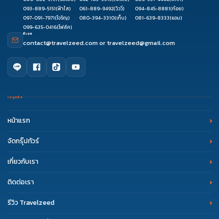
093-889-5151
(ฟ้าใส)
061-889-9492
(วิววี่)
094-845-8881
(ก้อย)
097-091-7971
(โจริญ)
080-394-3310
(เก็บ)
081-639-8333
(แอม)
099-635-0416
(โฟล์ค)
อีเมล
contact@travelzeed.com
or
travelzeed@gmail.com
เมนูหลัก
หน้าแรก
จัดกรุ๊ปทัวร์
เกี่ยวกับเรา
ติดต่อเรา
รีวิว Travelzeed