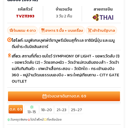
รหัสทัวร์
จำนวนวัน
สายการบิน
TVZ11393
3 วัน 2 คืน
hotel_class
restaurant
shopping_cart
โรงแรม 4 ดาว
อาหาร 5 มื้อ + บนเครื่อง
เข้าร้านรัฐบาล
ไฮไลท์:
เมนูพิเศษบุฟเฟ่ต์ชาบูพรีเมียมสุกี้ทะเล ซาชิมิญี่ปุ่น และเมนู
ติ่มซำระดับมิชลินสตาร์
เที่ยว:
สถานที่เที่ยว ชมโชว์ SYMPHONY OF LIGHT - ขอพรวัดลับ (1)
- ขอพรวัดลับ (2) - วัดแชกงหมิว - วัดเจ้าแม่กวนอิมฮองสำ - วัดเจ้า
แม่ทับทิมทินหัว - เทพเจ้าเสื้อกระสอบ - วัดปักไต - กระเช้านองปิง
360 - หมู่บ้านวัฒนธรรมนองปิง - พระใหญ่เทียนถาน - CITY GATE
OUTLET
calendar_month
ช่วงเวลาเดินทาง
ต.ค. 69
sunny
ต.ค. 69
18-20
21-23
25-27
13-15
วันหยุดพิเศษ
โปรไฟไหม้
ที่เหลือน้อย
sunny
local_fire_department
confirmation_number