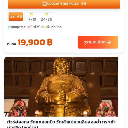
calendar_month
ช่วงเวลาเดินทาง
ต.ค. 69
confirmation_number
confirmation_number
ต.ค. 69
17-19
24-26
วันหยุดพิเศษ
โปรไฟไหม้
ที่เหลือน้อย
sunny
local_fire_department
confirmation_number
19,900 ฿
arrow_forward
ดูรายละเอียด
เริ่มต้น
ทัวร์ฮ่องกง วัดแชกงหมิว วัดเจ้าแม่กวนอิมฮองฮำ กระเช้า
นองปิง (ลงร้าน)