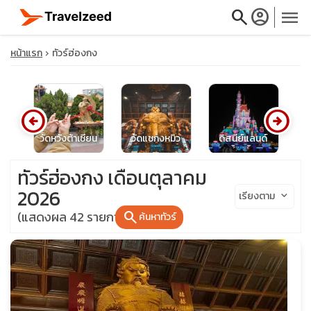
search
account_circle
menu
หน้าแรก
ทัวร์ฮ่องกง
arrow_circle_left
arrow_circle_right
close
ง
วัดหวังต้าเซียน
วัดแชกงหมิว
ดิสนีย์แลนด์
travel_explore
ทัวร์ฮ่องกง เดือนตุลาคม
2026
เรียงตาม
keyboard_arrow_down
calendar_month
(แสดงผล 42 รายการ)
search
ค้นหาทัวร์
search