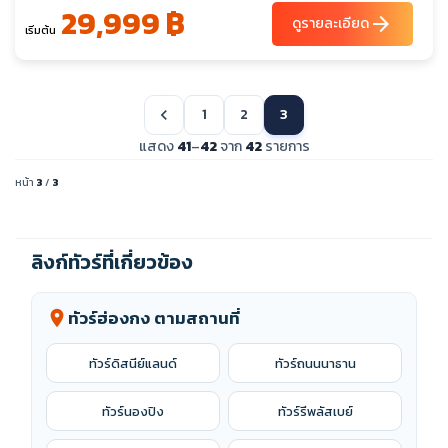
29,999 ฿
arrow_forward
ดูรายละเอียด
เริ่มต้น
1
2
3
chevron_left
แสดง
41
–
42
จาก
42
รายการ
หน้า
3
/
3
ลิงก์ทัวร์ที่เกี่ยวข้อง
ทัวร์ฮ่องกง ตามสถานที่
location_on
ทัวร์ดิสนีย์แลนด์
ทัวร์ถนนนาธาน
ทัวร์นองปิง
ทัวร์รีพลัสเบย์