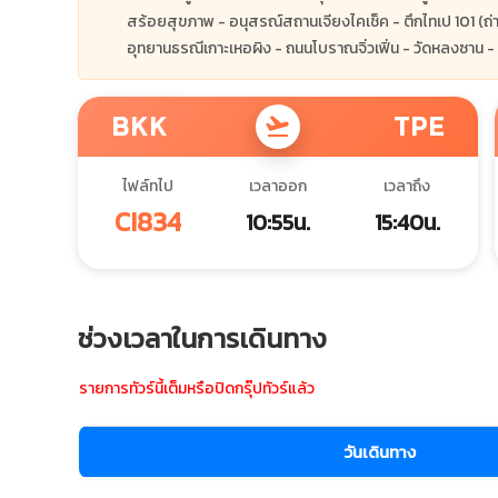
สร้อยสุขภาพ - อนุสรณ์สถานเจียงไคเช็ค - ตึกไทเป 101 (ถ่
อุทยานธรณีเกาะเหอผิง - ถนนโบราณจิ่วเฟิ่น - วัดหลงซาน -
BKK
TPE
flight_takeoff
ไฟล์ทไป
เวลาออก
เวลาถึง
CI834
10:55น.
15:40น.
ช่วงเวลาในการเดินทาง
รายการทัวร์นี้เต็มหรือปิดกรุ๊ปทัวร์แล้ว
วันเดินทาง