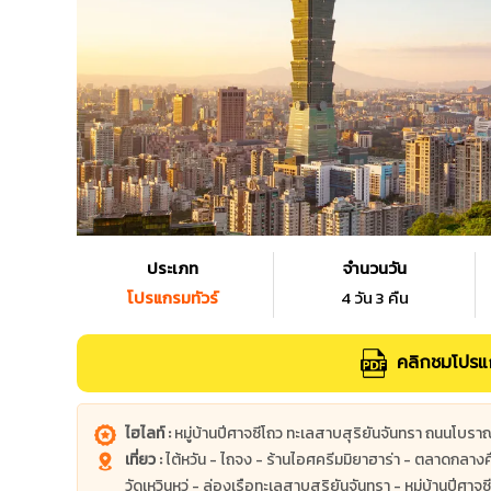
ประเภท
จำนวนวัน
โปรแกรมทัวร์
4 วัน 3 คืน
คลิกชมโปรแก
ไฮไลท์ :
หมู่บ้านปีศาจซีโถว ทะเลสาบสุริยันจันทรา ถนนโบราณจ
เที่ยว :
ไต้หวัน - ไถจง - ร้านไอศครีมมิยาฮาร่า - ตลาดกลาง
วัดเหวินหวู่ - ล่องเรือทะเลสาบสุริยันจันทรา - หมู่บ้านปีศา