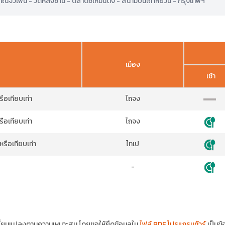
ณจิ๋วเฟิ่น - วัดหลงซาน - ตลาดซีเหมินติง - สนามบินเถาหยวน - กรุงเทพฯ
เมือง
เช้า
ือเทียบเท่า
ไถจง
ือเทียบเท่า
ไถจง
รือเทียบเท่า
ไทเป
-
ปลี่ยนแปลงตามความเหมาะสม โดยขอให้ยึดข้อมูลใน
ไฟล์ PDF โปรแกรมทัวร์
เป็นข้