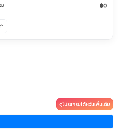
฿0
วม
ค่า
ดูโปรแกรมไต้หวันเพิ่มเติม