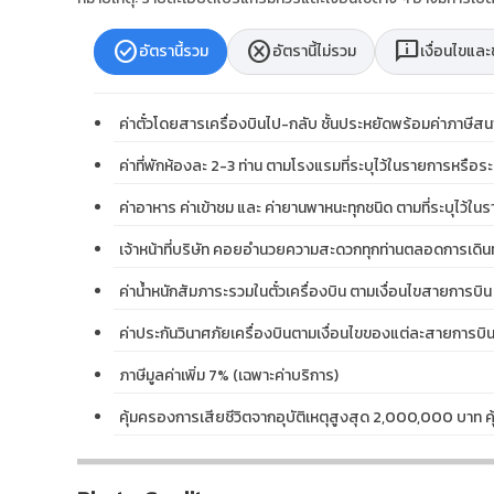
check_circle
cancel
chat_info
อัตรานี้รวม
อัตรานี้ไม่รวม
เงื่อนไขแล
ค่าตั๋วโดยสารเครื่องบินไป-กลับ ชั้นประหยัดพร้อมค่าภาษีสน
ค่าที่พักห้องละ 2-3 ท่าน ตามโรงแรมที่ระบุไว้ในรายการหรือระ
ค่าอาหาร ค่าเข้าชม และ ค่ายานพาหนะทุกชนิด ตามที่ระบุไว้ในร
เจ้าหน้าที่บริษัท คอยอำนวยความสะดวกทุกท่านตลอดการเดิน
ค่าน้ำหนักสัมภาระรวมในตั๋วเครื่องบิน ตามเงื่อนไขสายการบิน
ค่าประกันวินาศภัยเครื่องบินตามเงื่อนไขของแต่ละสายการบิ
ภาษีมูลค่าเพิ่ม 7% (เฉพาะค่าบริการ)
คุ้มครองการเสียชีวิตจากอุบัติเหตุสูงสุด 2,000,000 บาท 