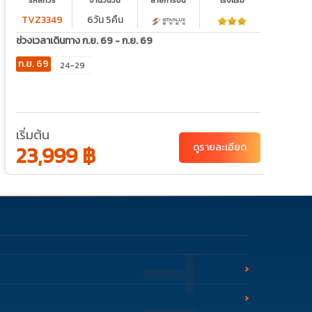
รหัสทัวร์
จำนวนวัน
สายการบิน
โรงเเรม
TVZ3349
6วัน 5คืน
ช
ช่วงเวลาเดินทาง ก.ย. 69 - ก.ย. 69
ต
ก.ย. 69
24-29
เ
เริ่มต้น
23,999 ฿
ดูรายละเอียด