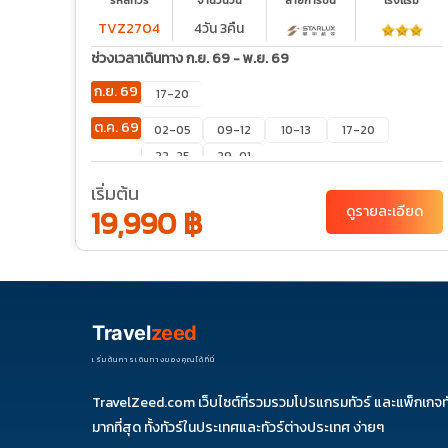
รม
รหัสทัวร์
จำนวนวัน
สายการบิน
โรงเเรม
TVZ2704
4วัน 3คืน
ช่วงเวลาเดินทาง ก.ย. 69 - พ.ย. 69
ก.ย. 69
17-20
ต.ค. 69
02-05
09-12
10-13
17-20
22-25
29-01
เริ่มต้น
ยด
19,990 ฿
ดูรายละเอียด
Travel
zeed
เริ่มต้นการเดินทางของคุณได้ที่นี่
TravelZeed.com เว็บไซต์ที่รวมรวมโปรแกรมทัวร์ และแพ็กเกจท
มากที่สุด ทั้งทัวร์ในประเทศและทัวร์ต่างประเทศ ง่ายๆ