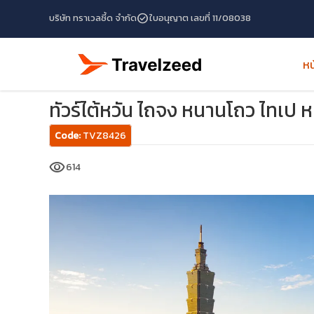
check_circle
บริษัท ทราเวลซี้ด จำกัด
ใบอนุญาต เลขที่ 11/08038
หน
หน้าแรก
โปรแกรมทัวร์
ทัวร์ไต้หวัน
ทัวร์ไต้หวัน ไถจง หนานโถ
ทัวร์ไต้หวัน ไถจง หนานโถว ไทเป หม
Code:
TVZ8426
visibility
614
travel_explore
calendar_month
search