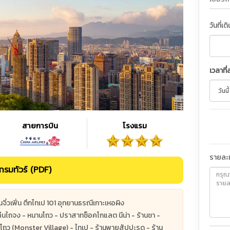
วันที่เด
เวลาที่
สายการบิน
โรงแรม
รายละเ
รมทัวร์ (PDF)
ิ๋วเฟิ่น ตึกไทเป 101 อุทยานธรณีเกาะเหอผิง
คืนไถจง - หนานโถว - ปราสาทช็อคโกแลต นีน่า - ร้านชา -
จซีโถว (Monster Village) - ไทเป - ร้านพายสัปปะรด - ร้าน