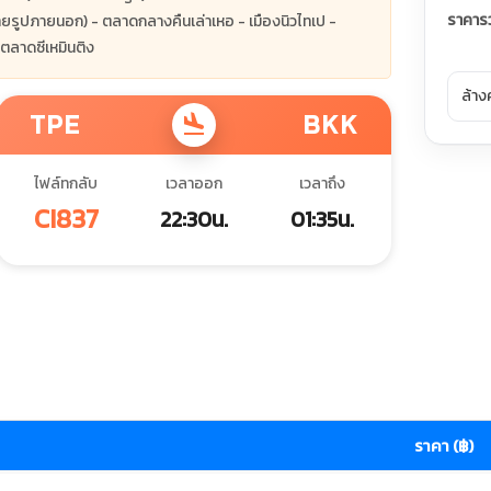
ราคาร
ายรูปภายนอก) - ตลาดกลางคืนเล่าเหอ - เมืองนิวไทเป -
 ตลาดซีเหมินติง
ล้าง
TPE
BKK
flight_land
ไฟล์ทกลับ
เวลาออก
เวลาถึง
CI837
22:30น.
01:35น.
ราคา (฿)