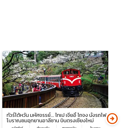
arrow_circle_right
ทัวร์ไต้หวัน มหัศจรรย์... ไทเป เจียอี้ ไถจง นั่งรถไฟ
ท
โบราณชมอุทยานอาลีซาน บินตรงเชียงใหม่