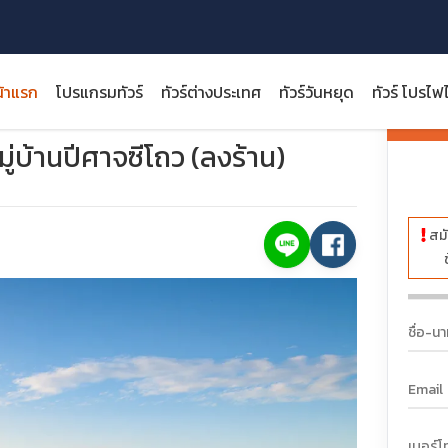
้าแรก
โปรแกรมทัวร์
ทัวร์ต่างประเทศ
ทัวร์วันหยุด
ทัวร์ โปรไฟ
ว ไทเป หมู่บ้านปีศาจซีโถว (ลงร้าน)
รายกา
ู่บ้านปีศาจซีโถว (ลงร้าน)
สมั
close