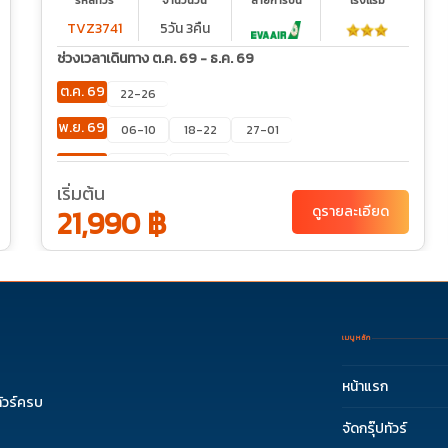
รหัสทัวร์
จำนวนวัน
สายการบิน
โรงเเรม
TVZ3741
5วัน 3คืน
ช่วงเวลาเดินทาง ต.ค. 69 - ธ.ค. 69
ต.ค. 69
22-26
พ.ย. 69
06-10
18-22
27-01
ธ.ค. 69
03-07
16-20
เริ่มต้น
21,990 ฿
ดูรายละเอียด
เมนูหลัก
หน้าแรก
ัวร์ครบ
จัดกรุ๊ปทัวร์