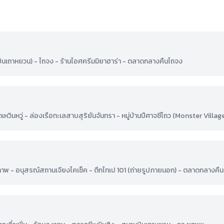
บินเถาหยวน) - ไถจง - ร้านไอศครีมมิยาฮาร่า - ตลาดกลางคืนไถจง
เหวินหวู่ - ล่องเรือทะเลสาบสุริยันจันทรา - หมู่บ้านปีศาจซีโถว (Monster Villag
าพ - อนุสรณ์สถานเจียงไคเช็ค - ตึกไทเป 101 (ถ่ายรูปภายนอก) - ตลาดกลางคืน