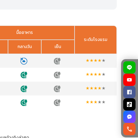
มื้ออาหาร
ระดับโรงแรม
กลางวัน
เย็น
★
★
★
★
★
★
★
★
★
★
★
★
★
★
★
★
★
★
★
★
call
อมูลอ้างอิงล่าสุด