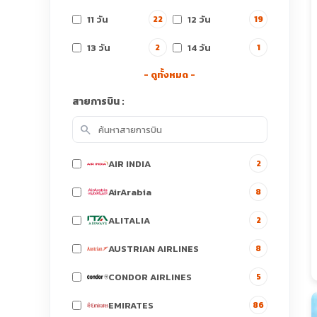
11 วัน
12 วัน
22
19
13 วัน
14 วัน
2
1
- ดูทั้งหมด -
สายการบิน :
search
AIR INDIA
2
AirArabia
8
ALITALIA
2
AUSTRIAN AIRLINES
8
CONDOR AIRLINES
5
EMIRATES
86