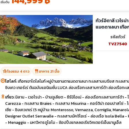
144,999 ฿
เริ่มต้น
ทัวร์อิตาลี เวโรน่
แมดดาเลนา เทือก
รหัสทัวร์
TVZ7540
hotel_class
restaurant
โรงแรม 4 ดาว
อาหาร 21 มื้อ
ไฮไลท์:
เทือกเขาโดโลไมท์ หมู่บ้านซานตาแมดดาเลนา ทะเลสาบเบรียส ทะเลสาบมิ
ซิงเคว เทอร์เร่ ต้นฉบับแอนิเมชั่น LUCA ล่องเรือทะเลสาบการ์ด้า ล่องเรื
เที่ยว:
มิลาน - เวอโรน่า - บ้านจูเลียต - ซีร์มิโอเน่ - ล่องเรือทะเลสาบการ์ด้า
Carezza - ทะเลสาบ Braies - ทะเลสาบ Misurina - คอร์ติน่า ดอมปาสโซ่ - โ
เซีย - ชิงเควเทเร่ (5 หมู่บ้าน: Monterosso, Vernazza, Corniglia, Manarola
Designer Outlet Serravalle - ทะเลสาบมัคจิโอเร่ - ล่องเรือ Isola Bella 
- Menaggio - มหาวิหารดูโอโม - ช้อปปิ้งแกลลอเรียวิคเตอร์เอ็มมานูเอ็ล