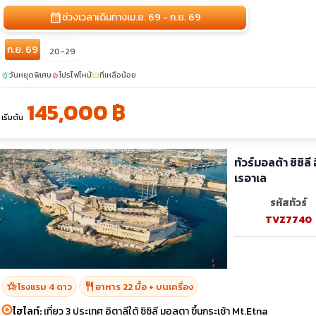
calendar_month
ช่วงเวลาเดินทาง
เม.ย. 69 - ก.ย. 69
ก.ย. 69
20-29
วันหยุดพิเศษ
โปรไฟไหม้
ที่เหลือน้อย
sunny
local_fire_department
confirmation_number
145,000 ฿
เริ่มต้น
ทัวร์มอลต้า ซิซิล
เรอาเล
รหัสทัวร์
TVZ7740
hotel_class
restaurant
โรงแรม 4 ดาว
อาหาร 22 มื้อ + บนเครื่อง
ไฮไลท์:
เที่ยว 3 ประเทศ อิตาลีใต้ ซิซิลี มอลตา ขึ้นกระเช้า Mt.Etna