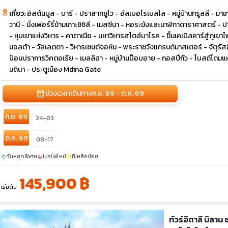
เที่ยว:
อิสตันบูล - บารี - ปราสาทซูโว - อัลเบอโรเบลโล - หมู่บ้านทรูลลี - ม
วานี - นั่งเฟอร์รี่ข้ามเกาะซิซิลี - เมสซีนา - หอระฆังและนาฬิกาดาราศาสตร์ 
- หุบเขาแห่งวิหาร - คาตาเนีย - มหาวิหารสไตล์บาโรค - ขึ้นเคเบิลคาร์สู่ภูเขาไ
มอลต้า - วัลเลตตา - วิหารเซนต์จอห์น - พระราชวังแกรนด์มาสเตอร์ - จัตุรัส
ป้อมปราการวิคตอเรีย - เมลลิฮา - หมู่บ้านป๊อบอาย - กอสปีกัว - โบสถ์โดมแห่
มดินา - ประตูเมือง Mdina Gate
calendar_month
ช่วงเวลาเดินทาง
ก.ย. 69 - ต.ค. 69
ก.ย. 69
24-03
ต.ค. 69
08-17
วันหยุดพิเศษ
โปรไฟไหม้
ที่เหลือน้อย
sunny
local_fire_department
confirmation_number
145,900 ฿
เริ่มต้น
ทัวร์อิตาลี มิลาน