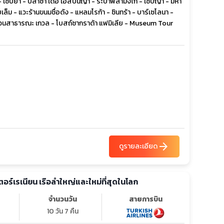
 - เซบียา - ปลาซา เดอ เอสปันญา - ระบำฟลามิงโก้ - เซบีญา - มหา
็ม - แวะร้านขนมชื่อดัง - แหลมโรก้า - ซินทร้า - บาร์เซโลนา -
- สวนสาธารณะ เกวล - โบสถ์ซากราด้า แฟมิเลีย - Museum Tour
arrow_forward
ดูรายละเอียด
เตอร์เรเนียน เรือลำใหญ่และใหม่ที่สุดในโลก
จำนวนวัน
สายการบิน
10 วัน 7 คืน