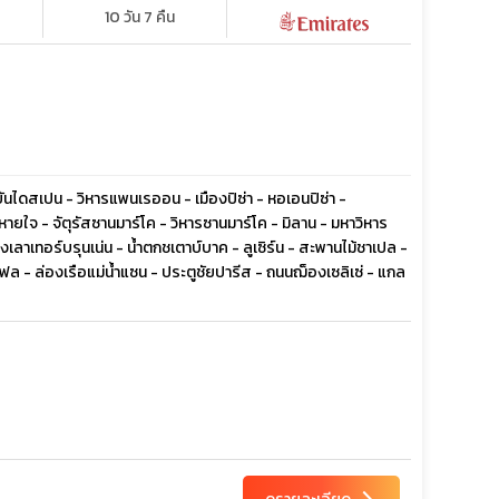
10 วัน 7 คืน
 บันไดสเปน - วิหารแพนเรออน - เมืองปิซ่า - หอเอนปิซ่า -
ยใจ - จัตุรัสซานมาร์โค - วิหารซานมาร์โค - มิลาน - มหาวิหาร
องเลาเทอร์บรุนเน่น - น้ำตกชเตาบ์บาค - ลูเซิร์น - สะพานไม้ชาเปล -
เฟล - ล่องเรือแม่น้ำแซน - ประตูชัยปารีส - ถนนฌ็องเซลิเซ่ - แกล