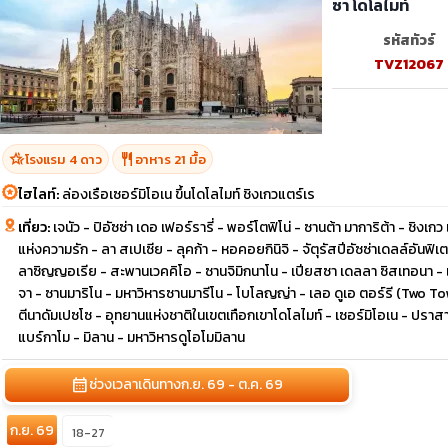
ซา โดโลไมท์
รหัสทัวร์
TVZ12067
hotel_class
restaurant
โรงแรม 4 ดาว
อาหาร 21 มื้อ
ไฮไลท์:
ล่องเรือเซอร์มิโอเน ขึ้นโดโลไมท์ ชิงเกวแตร์เร
เที่ยว:
เจนัว - ปิอัซซ่า เดอ เฟอร์รารี่ - พอร์โตฟิโน่ - ซานต้า มาการิต้า - ชิงเ
แห่งความรัก - ลา สเปเซีย - ลุคก้า - หอคอยกินิจิ - จัตุรัสปีอัซซ่าเดลล์อัน
ลาซิญญอเรีย - สะพานเวคคิโอ - ซานจิมิกนาโน - เปียสซา เดลลา ซิสเทอนา - เซี
จา - ซานมาริโน - มหาวิหารซานมารีโน - โบโลญญ่า - เลอ ดูเอ ตอร์รี (Two Tow
ตีนาดัมเปซโซ - อุทยานแห่งชาติในเขตเทือกเขาโดโลไมท์ - เซอร์มิโอเน - ปราส
แบร์กาโม - มิลาน - มหาวิหารดูโอโมมิลาน
calendar_month
ช่วงเวลาเดินทาง
ก.ย. 69 - ต.ค. 69
ก.ย. 69
18-27