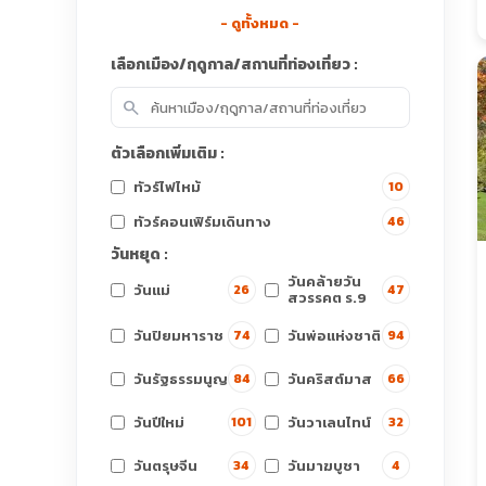
- ดูทั้งหมด -
เลือกเมือง/ฤดูกาล/สถานที่ท่องเที่ยว :
search
ตัวเลือกเพิ่มเติม :
ทัวร์ไฟไหม้
10
ทัวร์คอนเฟิร์มเดินทาง
46
วันหยุด :
วันคล้ายวัน
วันแม่
26
47
สวรรคต ร.9
วันปิยมหาราช
วันพ่อแห่งชาติ
74
94
วันรัฐธรรมนูญ
วันคริสต์มาส
84
66
วันปีใหม่
วันวาเลนไทน์
101
32
วันตรุษจีน
วันมาฆบูชา
34
4