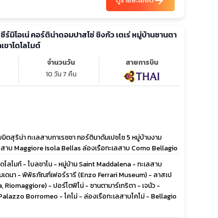
arrow_forward
ดูรายละเอียด
า ซีร์มิโอเน่ คอร์ติน่าดอมปาสโซ่ ชิงกัว เตเร่ หมู่บ้านซานตา
เขาโดโลไมต์
จำนวนวัน
สายการบิน
10 วัน 7 คืน
ตสุริน่า ทะเลสาบกาเรซซา กอร์ตินาดัมเปซโซ 5 หมู่บ้านงาม
อทะเลสาบ Maggiore Isola Bellas ล่องเรือทะเลสาบ Como Bellagio
 - โดโลไมท์ - โบลชาโน - หมู่บ้าน Saint Maddalena - ทะเลสาบ
มเดนา - พิพิธภัณฑ์เฟอร์รารี (Enzo Ferrari Museum) - ลาสเป
, Riomaggiore) - ปอร์โตฟิโน่ - ซานตามาร์เกริตา - เจนัว -
- Palazzo Borromeo - โคโม่ - ล่องเรือทะเลสาบโคโม่ - Bellagio