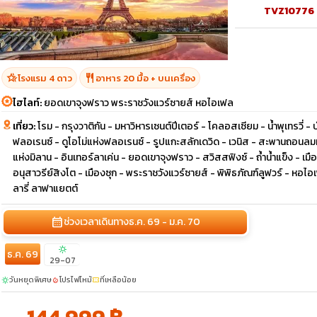
TVZ10776
hotel_class
restaurant
โรงแรม 4 ดาว
อาหาร 20 มื้อ + บนเครื่อง
ไฮไลท์:
ยอดเขาจุงฟราว พระราชวังแวร์ซายส์ หอไอเฟล
เที่ยว:
โรม - กรุงวาติกัน - มหาวิหารเซนต์ปีเตอร์ - โคลอสเซียม - น้ำพุเทรวี่ -
ฟลอเรนซ์ - ดูโอโม่แห่งฟลอเรนซ์ - รูปแกะสลักเดวิด - เวนิส - สะพานถอนลมหา
แห่งมิลาน - อินเทอร์ลาเค่น - ยอดเขาจุงฟราว - สวิสสฟิงซ์ - ถ้ำน้ำแข็ง - เมื
อนุสาวรีย์สิงโต - เมืองซุก - พระราชวังแวร์ซายส์ - พิพิธภัณฑ์ลูฟวร์ - หอไอ
ลารี่ ลาฟาแยตต์
calendar_month
ช่วงเวลาเดินทาง
ธ.ค. 69 - ม.ค. 70
sunny
ธ.ค. 69
29-07
วันหยุดพิเศษ
โปรไฟไหม้
ที่เหลือน้อย
sunny
local_fire_department
confirmation_number