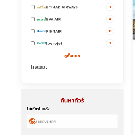
ETIHAD AIRWAYS
1
EVA AIR
4
FINNAIR
11
Iberojet
1
- ดูทั้งหมด -
โรงแรม :
ค้นหาทัวร์
ไปเที่ยวไหนดี?
globe_location_pin