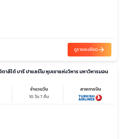
arrow_forward
ดูรายละเอียด
ี อิตาลีใต้ บารี ปาแลร์โม หุบเขาแห่งวิหาร มหาวิหารมอน
จำนวนวัน
สายการบิน
10 วัน 7 คืน