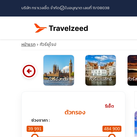
check_circle
บริษัท ทราเวลซี้ด จำกัด
ใบอนุญาต เลขที่ 11/08038
หน้าแรก
ทัวร์ยุโรป
arrow_circle_left
ทัวร์เนเธอร์แลนด์
ทัวร์อังกฤษ
ทัวร์เบเนลักซ์
ทัวร์
travel_explore
รีเซ็ต
ตัวกรอง
calendar_month
ช่วงราคา :
39 991
484 900
search