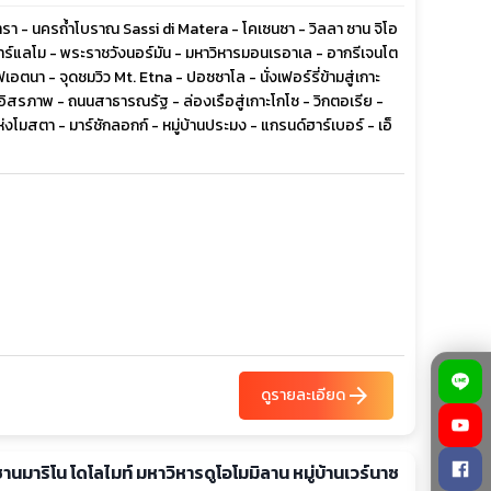
าเทรา - นครถ้ำโบราณ Sassi di Matera - โคเซนซา - วิลลา ซาน จิโอ
- ปาร์แลโม - พระราชวังนอร์มัน - มหาวิหารมอนเรอาเล - อากรีเจนโต
ฟเอตนา - จุดชมวิว Mt. Etna - ปอซซาโล - นั่งเฟอร์รี่ข้ามสู่เกาะ
อิสรภาพ - ถนนสาธารณรัฐ - ล่องเรือสู่เกาะโกโซ - วิกตอเรีย -
งโมสตา - มาร์ชักลอกก์ - หมู่บ้านประมง - แกรนด์ฮาร์เบอร์ - เอ็
arrow_forward
ดูรายละเอียด
 ซานมาริโน โดโลไมท์ มหาวิหารดูโอโมมิลาน หมู่บ้านเวร์นาซ