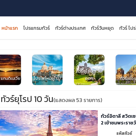
หน้าแรก
โปรแกรมทัวร์
ทัวร์ต่างประเทศ
ทัวร์วันหยุด
ทัวร์ โป
ทัวร์ยุโรปตะวัน
close
สแกนดิเนเวีย
โปรไฟไหม้ยุโรป
ออก
ทัวร์เยอร
ทัวร์ยุโรป 10 วัน
(แสดงผล 53 รายการ)
ทัวร์อิตาลี สวิต
2 เข้าชมพระราชว
รหัสทัวร์