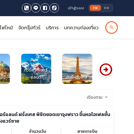
เข้าสู่ระบบ
TH
EN
รไฟไหม้
จัดกรุ๊ปทัวร์
บริการ
บทความท่องเที่ยว
search
arrow_circle_right
ทัวร์สวิตเซอร์
มนี
แลนด์
ทัวร์ฝรั่งเศส
ทัวร์ออสเตรีย
เรียงตาม
keyboard_arrow_down
เซอร์แลนด์ ฝรั่งเศส พิชิตยอดเขาจุงฟราว ขึ้นหอไอเฟลชั้น
ังแวร์ซาย
จำนวนวัน
สายการบิน