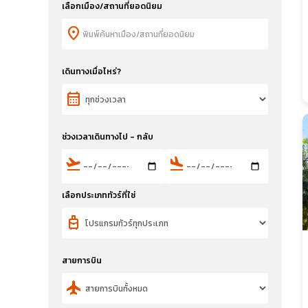
เลือกเมือง/สถานที่ยอดนิยม
location_on
เดินทางเมื่อไหร่?
calendar_month
ช่วงเวลาเดินทางไป - กลับ
flight_takeoff
flight_land
เลือกประเภททัวร์ที่ใช่
travel_luggage_and_bags
สายการบิน
flight