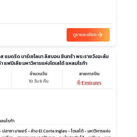
arrow_forward
ดูรายละเอียด
กส แมดริด บาร์เซโลนา ลิสบอน ซินทร้า พระราชวังอะลัม
า แฟมิเลีย มหาวิหารแห่งโตเลโด้ แหลมโรก้า
จำนวนวัน
สายการบิน
10 วัน 8 คืน
หลมโรก้า
ลาซา มายอร์ - ห้าง El Corte Ingles - โตเลโด้ - มหาวิหารแห่ง