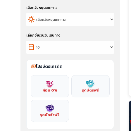
เลือกวันหยุดเทศกาล
sunny
เลือกจำนวนวันเดินทาง
calendar_today
payments
โปรบัตรเครดิต
ผ่อน 0%
รูดบัตรฟรี
รูดมัดจำฟรี