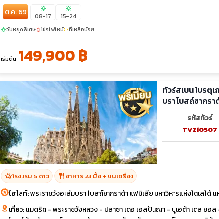
sunny
sunny
ต.ค. 69
08-17
15-24
วันหยุดพิเศษ
โปรไฟไหม้
ที่เหลือน้อย
sunny
local_fire_department
confirmation_number
149,900 ฿
เริ่มต้น
ทัวร์สเปน โปรตุเ
บรา โบสถ์ซากราด้
รหัสทัวร์
TVZ10507
hotel_class
restaurant
โรงแรม 5 ดาว
อาหาร 23 มื้อ + บนเครื่อง
ไฮไลท์:
พระราชวังอะลัมบรา โบสถ์ซากราด้า แฟมิเลีย มหาวิหารแห่งโตเลโด้ แ
เที่ยว:
แมดริด - พระราชวังหลวง - ปลาซา เดอ เอสปันญา - ปูเอต้า เดล ซอล - ป