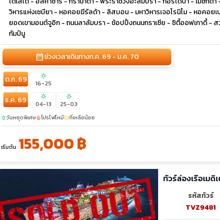
โตเลโด้ - อัลคาซาร์ - กรานาด้า - พระราชวังอะลัมบรา - กอร์โดบา - เมซกิต้า
วิหารแห่งเซบียา - หอคอยฆีรัลด้า - ลิสบอน - มหาวิหารเจอโรนิโม - หอคอยเบเล
ยอดเขามอนต์จูอิก - ถนนลาลัมบรา - ช้อปปิ้งถนนกราเซีย - ซิตี้ออฟเกาดี้ 
กัมป์นู
calendar_month
ช่วงเวลาเดินทาง
ก.ค. 69 - ม.ค. 70
sunny
ต.ค. 69
16-25
sunny
sunny
ธ.ค. 69
04-13
25-03
วันหยุดพิเศษ
โปรไฟไหม้
ที่เหลือน้อย
sunny
local_fire_department
confirmation_number
155,000 ฿
เริ่มต้น
ทัวร์ล่องเรือเมดิ
รหัสทัวร์
TVZ9481