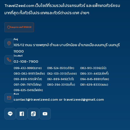
TravelZeed.com เว็บไซต์ที่รวมรวมโปรแกรมทัวร์ และแพ็กเกจทัวร์ครบ
มากที่สุด ทั้งทัวร์ในประเทศและทัวร์ต่างประเทศ ง่ายๆ
ใบอนุญาต เลขที่ 11/08038
ที่อยู่
105/12 ถนน ราชพฤกษ์ ตำบล บางรักน้อย อำเภอเมืองนนทบุรี นนทบุรี
11000
โทรศัพท์
02-108-7900
099-432-9990
(อาย)
095-524-5513
(เติร์ก)
082-913-3336
(นินิ)
080-082-9197
(รัสเซีย)
062-103-3313
(ใบเตย)
086-331-4402
(ลัคกี้)
093-889-5151
(ฟ้าใส)
061-889-9492
(วิววี่)
094-845-8881
(ก้อย)
097-091-7971
(โจริญ)
080-394-3310
(เก็บ)
081-639-8333
(แอม)
099-635-0416
(โฟล์ค)
อีเมล
contact@travelzeed.com
or
travelzeed@gmail.com