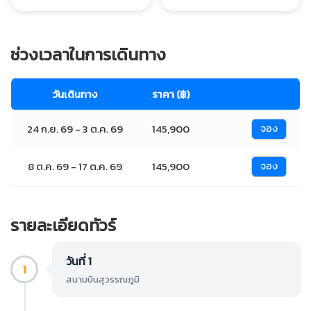
ช่วงเวลาในการเดินทาง
วันเดินทาง
ราคา (฿)
24 ก.ย. 69 - 3 ต.ค. 69
145,900
จอง
8 ต.ค. 69 - 17 ต.ค. 69
145,900
จอง
รายละเอียดทัวร์
วันที่ 1
1
สนามบินสุวรรณภูมิ