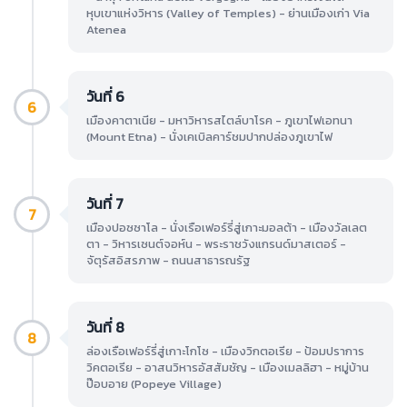
หุบเขาแห่งวิหาร (Valley of Temples) - ย่านเมืองเก่า Via
Atenea
วันที่ 6
6
เมืองคาตาเนีย - มหาวิหารสไตล์บาโรค - ภูเขาไฟเอทนา
(Mount Etna) - นั่งเคเบิลคาร์ชมปากปล่องภูเขาไฟ
วันที่ 7
7
เมืองปอซซาโล - นั่งเรือเฟอร์รี่สู่เกาะมอลต้า - เมืองวัลเลต
ตา - วิหารเซนต์จอห์น - พระราชวังแกรนด์มาสเตอร์ -
จัตุรัสอิสรภาพ - ถนนสาธารณรัฐ
วันที่ 8
8
ล่องเรือเฟอร์รี่สู่เกาะโกโซ - เมืองวิกตอเรีย - ป้อมปราการ
วิคตอเรีย - อาสนวิหารอัสสัมชัญ - เมืองเมลลิฮา - หมู่บ้าน
ป๊อบอาย (Popeye Village)