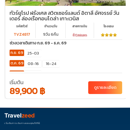
ทัวร์ยุโรป ฝรั่งเศส สวิตเซอร์เเลนด์ อิตาลี อัศจรรย์ วัน
เดอร์ ล่องเรือกอนโดล่า เกาะเวนิส
รหัสทัวร์
จำนวนวัน
สายการบิน
โรงเเรม
TVZ4817
9วัน 6คืน
ช่วงเวลาเดินทาง ก.ย. 69 - ธ.ค. 69
ก.ย. 69
25-03
ต.ค. 69
08-16
16-24
พ.ย. 69
06-14
เริ่มต้น
ธ.ค. 69
02-10
89,900 ฿
ดูรายละเอียด
Travel
zeed
เริ่มต้นการเดินทางของคุณได้ที่นี่