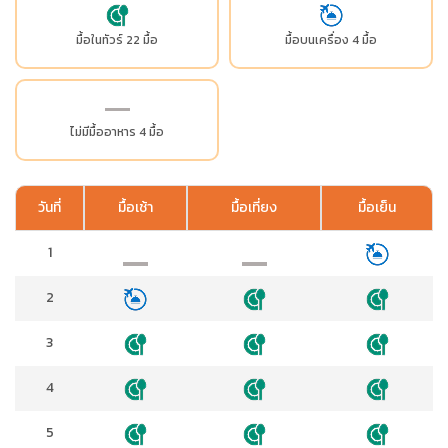
มื้อในทัวร์ 22 มื้อ
มื้อบนเครื่อง 4 มื้อ
ไม่มีมื้ออาหาร 4 มื้อ
วันที่
มื้อเช้า
มื้อเที่ยง
มื้อเย็น
1
2
3
4
5