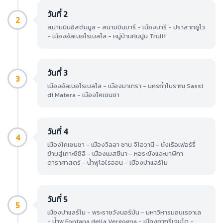
วันที่ 2
2
สนามบินอิสตันบูล - สนามบินบารี - เมืองบารี - ปราสาทซูโว
- เมืองอัลเบอโรเบลโล - หมู่บ้านหินปูน Trulli
วันที่ 3
3
เมืองอัลเบอโรเบลโล - เมืองมาเทรา - นครถ้ำโบราณ Sassi
di Matera - เมืองโคเซนซา
วันที่ 4
4
เมืองโคเซนซา - เมืองวิลลา ซาน จิโอวานี - นั่งเรือเฟอร์รี่
ข้ามสู่เกาะซิซิลี - เมืองเมสซีนา - หอระฆังและนาฬิกา
ดาราศาสตร์ - น้ำพุโอไรออน - เมืองปาแลร์โม
วันที่ 5
5
เมืองปาแลร์โม - พระราชวังนอร์มัน - มหาวิหารมอนเรอาเล
- น้ำพุ Fontana della Vergogna - เมืองอากรีเจนโต -