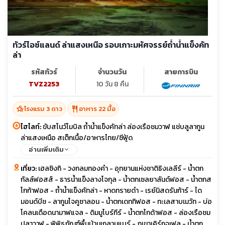
ทัวร์ไอซ์แลนด์ ล่าแสงเหนือ รอบเกาะมหัศจรรย์ถ้ำน้ำแข็งคัท
ล่า
รหัสทัวร์
จำนวนวัน
สายการบิน
TVZ2253
10 วัน 8 คืน
hotel_class
restaurant
โรงแรม 3 ดาว
อาหาร 22 มื้อ
ไฮไลท์:
ขับสโนว์โมบิล ถ้ำน้ำแข็งคัทล่า ล่องเรือชมวาฬ แช่บลูลากูน
ล่าแสงเหนือ สเต็กเนื้อ/อาหารไทย/ซีฟู้ด
อ่านเพิ่มเติม
เที่ยว:
เฮลซิงกิ - วงกลมทองคำ - อุทยานแห่งชาติธิงเลลีร์ - น้ำตก
กัลล์ฟอสส์ - ธารน้ำแข็งลางโจกุล - น้ำตกเซลยาลันด์ฟอส - น้ำตกส
โกก้าฟอส - ถ้ำน้ำแข็งคัทล่า - หาดทรายดำ - เรย์นิสดรันก้าร์ - ได
มอนด์บีช - ลากูนโจคูซาลอน - น้ำตกเดททิฟอส - ทะเลสาบเมวัท - บ่อ
โคลนเดือดนามาฟแจล - ดิมมูโบร์กีร์ - น้ำตกโกด้าฟอส - ล่องเรือชม
ปลาวาฬ - พิพิธภัณฑ์พื้นบ้านเกลาุมแบร์ - ภูเขาเคิร์กจูเฟล - น้ำตก