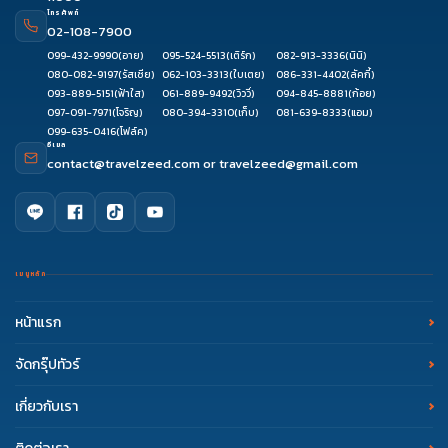
โทรศัพท์
02-108-7900
099-432-9990
(อาย)
095-524-5513
(เติร์ก)
082-913-3336
(นินิ)
080-082-9197
(รัสเซีย)
062-103-3313
(ใบเตย)
086-331-4402
(ลัคกี้)
093-889-5151
(ฟ้าใส)
061-889-9492
(วิววี่)
094-845-8881
(ก้อย)
097-091-7971
(โจริญ)
080-394-3310
(เก็บ)
081-639-8333
(แอม)
099-635-0416
(โฟล์ค)
อีเมล
contact@travelzeed.com
or
travelzeed@gmail.com
เมนูหลัก
หน้าแรก
จัดกรุ๊ปทัวร์
เกี่ยวกับเรา