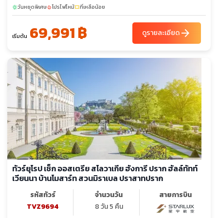
วันหยุดพิเศษ
โปรไฟไหม้
ที่เหลือน้อย
sunny
local_fire_department
confirmation_number
69,991 ฿
arrow_forward
ดูรายละเอียด
เริ่มต้น
ทัวร์ยุโรป เช็ก ออสเตรีย สโลวาเกีย ฮังการี ปราก ฮัลล์ทัทท์
เวียนนา บ้านโมสาร์ท สวนมิราเบล ปราสาทปราก
รหัสทัวร์
จำนวนวัน
สายการบิน
TVZ9694
8 วัน 5 คืน