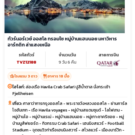
ทัวร์นอร์เวย์ ออสโล ทรอมโซ หมู่บ้านแฮมนอย มหาวิหาร
อาร์กติก ล่าแสงเหนือ
รหัสทัวร์
จำนวนวัน
สายการบิน
TVZ12188
9 วัน 6 คืน
hotel_class
restaurant
โรงแรม 3 ดาว
อาหาร 18 มื้อ
ไฮไลท์:
ล่องเรือ Havila Crab Safari ปูสีน้ำตาล นั่งกระเช้า
Fjellheisen
เที่ยว:
ศาลาว่าการกรุงออสโล - พระราชวังหลวงออสโล - ย่านคาร์ล
โจฮันเกท - เรือ Havila voyages - หมู่บ้านสแตมซุนด์ - โลโฟเทน -
หมู่บ้านไอ - หมู่บ้านเรเน่ - หมู่บ้านแฮมนอย - หมู่เกาะซาคริซอย - หมู่
บ้านนูส์ฟยอร์ด - กิจกรรม Crab Safari - เฮนนิงสแวร์ - Football
Stadium - จุดชมวิวท่าเรือเฮนนิงสวาร์ - สโวลแวร์ - เมืองนาร์วิก -