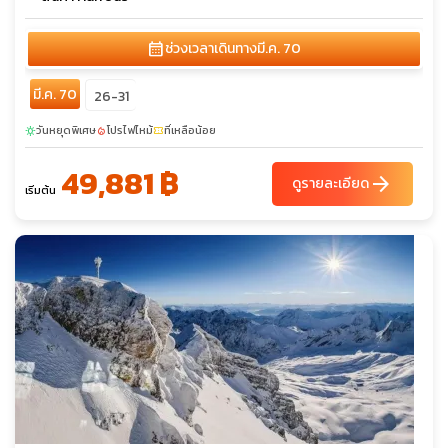
calendar_month
ช่วงเวลาเดินทาง
มี.ค. 70
มี.ค. 70
26-31
วันหยุดพิเศษ
โปรไฟไหม้
ที่เหลือน้อย
sunny
local_fire_department
confirmation_number
49,881 ฿
arrow_forward
ดูรายละเอียด
เริ่มต้น