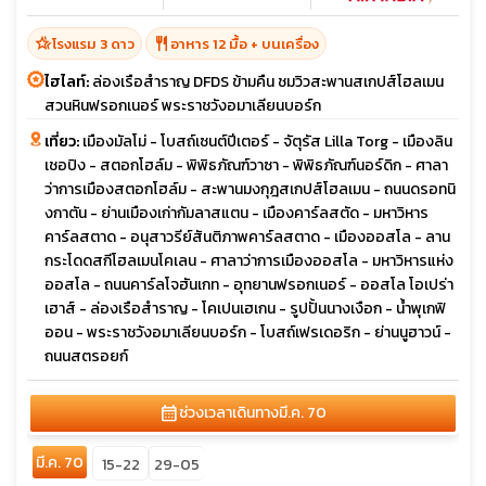
hotel_class
restaurant
โรงแรม 3 ดาว
อาหาร 12 มื้อ + บนเครื่อง
ไฮไลท์:
ล่องเรือสำราญ DFDS ข้ามคืน ชมวิวสะพานสเกปส์โฮลเมน
สวนหินฟรอกเนอร์ พระราชวังอมาเลียนบอร์ก
เที่ยว:
เมืองมัลโม่ - โบสถ์เซนต์ปีเตอร์ - จัตุรัส Lilla Torg - เมืองลิน
เชอปิง - สตอกโฮล์ม - พิพิธภัณฑ์วาซา - พิพิธภัณฑ์นอร์ดิก - ศาลา
ว่าการเมืองสตอกโฮล์ม - สะพานมงกุฎสเกปส์โฮลเมน - ถนนดรอทนิ
งกาตัน - ย่านเมืองเก่ากัมลาสแตน - เมืองคาร์ลสตัด - มหาวิหาร
คาร์ลสตาด - อนุสาวรีย์สันติภาพคาร์ลสตาด - เมืองออสโล - ลาน
กระโดดสกีโฮลเมนโคเลน - ศาลาว่าการเมืองออสโล - มหาวิหารแห่ง
ออสโล - ถนนคาร์ลโจฮันเกท - อุทยานฟรอกเนอร์ - ออสโล โอเปร่า
เฮาส์ - ล่องเรือสำราญ - โคเปนเฮเกน - รูปปั้นนางเงือก - น้ำพุเกฟิ
ออน - พระราชวังอมาเลียนบอร์ก - โบสถ์เฟรเดอริก - ย่านนูฮาวน์ -
ถนนสตรอยก์
calendar_month
ช่วงเวลาเดินทาง
มี.ค. 70
มี.ค. 70
15-22
29-05