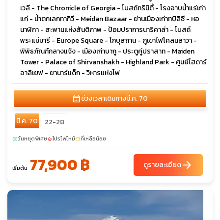
เวลี - The Chronicle of Georgia - โบสถ์ทรินิตี้ - โรงอาบน้ำแร่เก่า
แก่ - น้ำตกเลกทากิวี - Meidan Bazaar - ย่านเมืองเก่าทบิลิซี - หอ
นาฬิกา - สะพานแห่งสันติภาพ - ป้อมปราการนาริคาล่า - โบสถ์
พระแม่มารี - Europe Square - โกบุสถาน - ภูเขาไฟโคลนลาวา -
พิพิธภัณฑ์กลางแจ้ง - เมืองเก่าบากู - ประตูคู่ปราสาท - Maiden
Tower - Palace of Shirvanshakh - Highland Park - ศูนย์ไฮดาร์
อาลิเยฟ - ยานาร์แด็ก - วิหารแห่งไฟ
calendar_month
ช่วงเวลาเดินทาง
มี.ค. 70
มี.ค. 70
22-28
วันหยุดพิเศษ
โปรไฟไหม้
ที่เหลือน้อย
sunny
local_fire_department
confirmation_number
77,900 ฿
arrow_forward
ดูรายละเอียด
เริ่มต้น