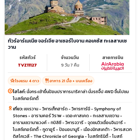
ทัวร์อาร์เมเนีย จอร์เจีย อาเซอร์ไบจาน คอเคซัส ทะเลสาบเซ
วาน
รหัสทัวร์
จำนวนวัน
สายการบิน
TVZ11127
9 วัน 7 คืน
hotel_class
restaurant
โรงแรม 4 ดาว
อาหาร 21 มื้อ + บนเครื่อง
ไฮไลท์:
นั่งกระเช้าขึ้นป้อมปราการนาริคาล่า นั่งรถจิ๊ป 4WD ขึ้นไปชม
โบสถ์เกอร์เกตี้
เที่ยว:
เยเรวาน - วิหารเก็กฮาร์ด - วิหารการ์นี - Symphony of
Stones - อารามคอร์ วิราพ - เดอะคาสเคด - ทะเลสาบเซวาน -
อารามเซวานาแวงค์ - ทบิลิซี - วิหารจวารี - จุดชมวิวเขื่อนจินวารี -
โบสถ์เกอร์เกตี้ - กูดาอูรี - ป้อมอนานูรี - เมืองมิทสเคต้า - วิหารสเวท
ติสโคเวลี - The Chronicle of Georgia - โบสถ์ทรินิตี้ - โบสถ์