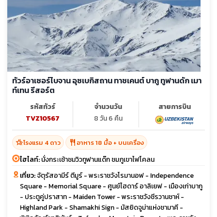
ทัวร์อาเซอร์ไบจาน อุซเบกิสถาน ทาชเคนต์ บากู ทูฟานดัก เมา
ท์เทน รีสอร์ต
รหัสทัวร์
จำนวนวัน
สายการบิน
TVZ10567
8 วัน 6 คืน
hotel_class
restaurant
โรงแรม 4 ดาว
อาหาร 18 มื้อ + บนเครื่อง
ไฮไลท์:
นั่งกระเช้าชมวิวทูฟานแด๊ก ชมภูเขาไฟโคลน
เที่ยว:
จัตุรัสอามีร์ ตีมูร์ - พระราชวังโรมานอฟ - Independence
Square - Memorial Square - ศูนย์ไฮดาร์ อาลิเยฟ - เมืองเก่าบากู
- ประตูคู่ปราสาท - Maiden Tower - พระราชวังชีรวานชาห์ -
Highland Park - Shamakhi Sign - มัสยิดจูม่าแห่งชามาคี -