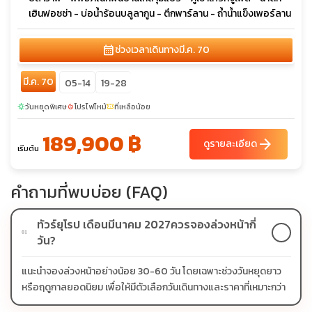
เฮินฟอซซ่า - บ่อน้ำร้อนบลูลากูน - ตึกพาร์ลาน - ถ้ำน้ำแข็งเพอร์ลาน
calendar_month
ช่วงเวลาเดินทาง
มี.ค. 70
มี.ค. 70
05-14
19-28
วันหยุดพิเศษ
โปรไฟไหม้
ที่เหลือน้อย
sunny
local_fire_department
confirmation_number
189,900 ฿
arrow_forward
ดูรายละเอียด
เริ่มต้น
คำถามที่พบบ่อย (FAQ)
ทัวร์ยุโรป เดือนมีนาคม 2027ควรจองล่วงหน้ากี่
01
วัน?
แนะนำจองล่วงหน้าอย่างน้อย 30-60 วัน โดยเฉพาะช่วงวันหยุดยาว
หรือฤดูกาลยอดนิยม เพื่อให้มีตัวเลือกวันเดินทางและราคาที่เหมาะกว่า