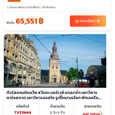
วันหยุดพิเศษ
โปรไฟไหม้
ที่เหลือน้อย
sunny
local_fire_department
confirmation_number
65,551 ฿
arrow_forward
ดูรายละเอียด
เริ่มต้น
ทัวร์สแกนดิเนเวีย สวีเดน นอร์เวย์ เดนมาร์ก มหาวิหาร
คาร์ลสตาด มหาวิหารออสโล รูปปั้นนางเงือก พักบนเรือ
สำราญ
รหัสทัวร์
จำนวนวัน
สายการบิน
TVZ11669
8 วัน 6 คืน