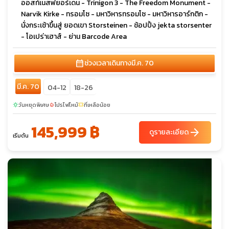
ออสท์เนสฟยอร์เดน - Trinigon 3 - The Freedom Monument -
Narvik Kirke - ทรอมโซ - มหาวิหารทรอมโซ - มหาวิหารอาร์กติก -
นั่งกระเช้าขึ้นสู่ ยอดเขา Storsteinen - ช้อปปิ้ง jekta storsenter
- โอเปร่าเฮาส์ - ย่าน Barcode Area
calendar_month
ช่วงเวลาเดินทาง
มี.ค. 70
มี.ค. 70
04-12
18-26
วันหยุดพิเศษ
โปรไฟไหม้
ที่เหลือน้อย
sunny
local_fire_department
confirmation_number
145,999 ฿
arrow_forward
ดูรายละเอียด
เริ่มต้น