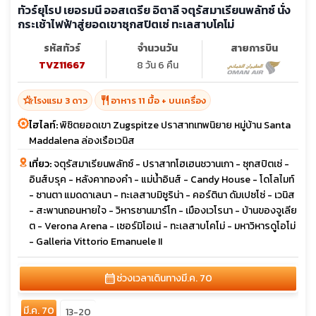
ทัวร์ยุโรป เยอรมนี ออสเตรีย อิตาลี จตุรัสมาเรียนพลัทซ์ นั่ง
กระเช้าไฟฟ้าสู่ยอดเขาซุกสปิตเซ่ ทะเลสาบโคโม่
รหัสทัวร์
จำนวนวัน
สายการบิน
TVZ11667
8 วัน 6 คืน
hotel_class
restaurant
โรงแรม 3 ดาว
อาหาร 11 มื้อ + บนเครื่อง
ไฮไลท์:
พิชิตยอดเขา Zugspitze ปราสาทเทพนิยาย หมู่บ้าน Santa
Maddalena ล่องเรือเวนิส
เที่ยว:
จตุรัสมาเรียนพลัทซ์ - ปราสาทโฮเฮนชวานเกา - ซุกสปิตเซ่ -
อินส์บรุค - หลังคาทองคำ - แม่น้ำอินส์ - Candy House - โดโลไมท์
- ซานตา แมดดาเลนา - ทะเลสาบมิซูริน่า - คอร์ตินา ดัมเปซโซ่ - เวนิส
- สะพานถอนหายใจ - วิหารซานมาร์โก - เมืองเวโรนา - บ้านของจูเลีย
ต - Verona Arena - เซอร์มิโอเน่ - ทะเลสาบโคโม่ - มหาวิหารดูโอโม่
- Galleria Vittorio Emanuele II
calendar_month
ช่วงเวลาเดินทาง
มี.ค. 70
มี.ค. 70
13-20