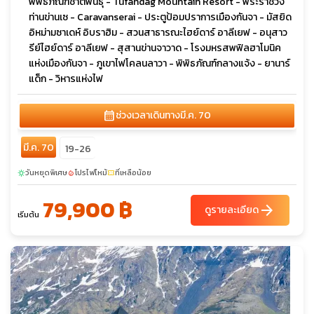
พิพิธภัณฑ์ชาติพันธุ์ - Tufandag Mountain Resort - พระราชวัง
ท่านข่านเซ - Caravanserai - ประตูป้อมปราการเมืองกันจา - มัสยิด
อิหม่ามซาเดห์ อิบราฮิม - สวนสาธารณะไฮย์ดาร์ อาลีเยฟ - อนุสาว
รีย์ไฮย์ดาร์ อาลีเยฟ - สุสานข่านจาวาด - โรงมหรสพฟิลฮาโมนิค
แห่งเมืองกันจา - ภูเขาไฟโคลนลาวา - พิพิธภัณฑ์กลางแจ้ง - ยานาร์
แด็ก - วิหารแห่งไฟ
calendar_month
ช่วงเวลาเดินทาง
มี.ค. 70
มี.ค. 70
19-26
วันหยุดพิเศษ
โปรไฟไหม้
ที่เหลือน้อย
sunny
local_fire_department
confirmation_number
79,900 ฿
arrow_forward
ดูรายละเอียด
เริ่มต้น