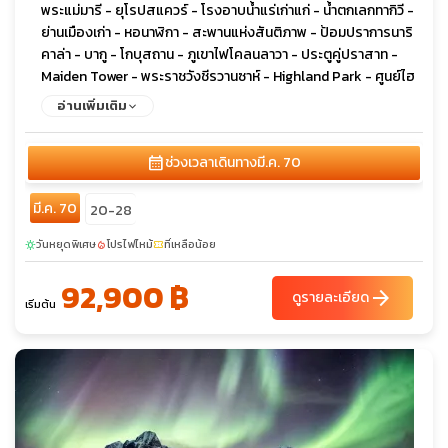
พระแม่มารี - ยุโรปสแควร์ - โรงอาบน้ำแร่เก่าแก่ - น้ำตกเลกทากิวี -
ย่านเมืองเก่า - หอนาฬิกา - สะพานแห่งสันติภาพ - ป้อมปราการนาริ
คาล่า - บากู - โกบุสถาน - ภูเขาไฟโคลนลาวา - ประตูคู่ปราสาท -
Maiden Tower - พระราชวังชีรวานซาห์ - Highland Park - ศูนย์ไฮ
ดาร์ อาลิเยฟ - ยานาร์แด็ก - วิหารแห่งไฟ
อ่านเพิ่มเติม
calendar_month
ช่วงเวลาเดินทาง
มี.ค. 70
มี.ค. 70
20-28
วันหยุดพิเศษ
โปรไฟไหม้
ที่เหลือน้อย
sunny
local_fire_department
confirmation_number
92,900 ฿
arrow_forward
ดูรายละเอียด
เริ่มต้น