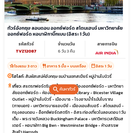
ทัวร์อังกฤษ ลอนดอน ออกซ์ฟอร์ด สโตนเฮนจ์ มหาวิทยาลัย
ออกซ์ฟอร์ด หอนาฬิกาบิ๊กเบน (อิสระ 1 วัน)
รหัสทัวร์
จำนวนวัน
สายการบิน
TVZ12087
6 วัน 3 คืน
hotel_class
restaurant
calendar_today
โรงแรม 3 ดาว
อาหาร 5 มื้อ + บนเครื่อง
อิสระ 1 วัน
ไฮไลท์:
สัมผัสเสน่ห์อังกฤษ ชมบ้านเชกสเปียร์ หมู่บ้านไบบิวรี่
เที่ยว:
สแตรทฟอร์ดริมแม่น้ำเอวอน - เมืองออกซ์ฟอร์ด - มหาวิทยา
search
ค้นหาทัวร์
ลัยออกซ์ฟอร์ด - ห้องสมุด Bodleian Library - Bicester Village
Outlet - หมู่บ้านไบบิวรี่ - เมืองบาธ - โรงอาบน้ำโรมันโบราณ
(ภายนอก) - มหาวิหารบาธแอบบีย์ - เมืองเอมส์เบอรี - สโตนเฮนจ์ -
กรุงลอนดอน - อ็อกซ์ฟอร์ดสตรีท - อิสระท่องเที่ยวในลอนดอน 1 วัน
เต็ม - พระราชวังหลวง Buckingham Palace - มหาวิหารเวสต์มินส
เตอร์ - หอนาฬิกา Big Ben - Westminster Bridge - ห้างสรรพ
สินค้า Harrods