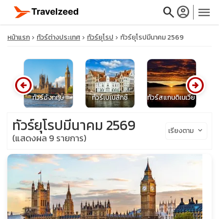
search
account_circle
menu
หน้าแรก
ทัวร์ต่างประเทศ
ทัวร์ยุโรป
ทัวร์ยุโรปมีนาคม 2569
arrow_circle_left
arrow_circle_right
close
ลนด์
ทัวร์อังกฤษ
ทัวร์เบเนลักซ์
ทัวร์สแกนดิเนเวีย
โป
travel_explore
ทัวร์ยุโรปมีนาคม 2569
เรียงตาม
keyboard_arrow_down
(แสดงผล 9 รายการ)
calendar_month
search