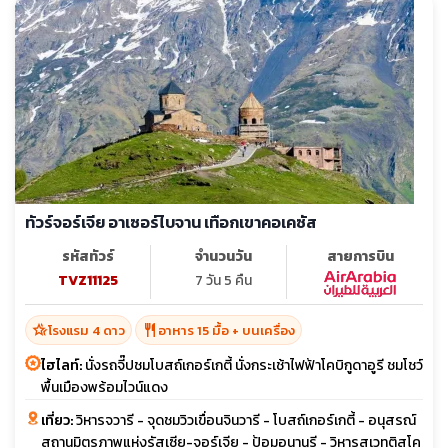
ทัวร์จอร์เจีย อาเซอร์ไบจาน เทือกเขาคอเคซัส
รหัสทัวร์
จำนวนวัน
สายการบิน
TVZ11125
7 วัน 5 คืน
hotel_class
restaurant
โรงแรม 4 ดาว
อาหาร 15 มื้อ + บนเครื่อง
ไฮไลท์:
นั่งรถจี๊ปชมโบสถ์เกอร์เกตี้ นั่งกระเช้าไฟฟ้าโคบิกูดาอูรี ชมโชว์
พื้นเมืองพร้อมไวน์แดง
เที่ยว:
วิหารจวารี - จุดชมวิวเขื่อนจินวารี - โบสถ์เกอร์เกตี้ - อนุสรณ์
สถานมิตรภาพแห่งรัสเซีย-จอร์เจีย - ป้อมอนานูรี - วิหารสเวทติสโค