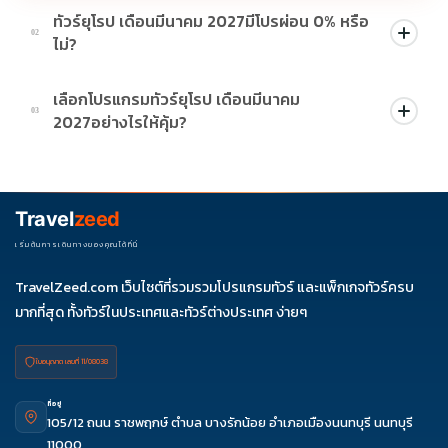
ทัวร์ยุโรป เดือนมีนาคม 2027มีโปรผ่อน 0% หรือ
02
ไม่?
บางโปรแกรมมีโปรผ่อน 0% หรือโปรโมชั่นบัตรเครดิตตามเงื่อนไขที่
เลือกโปรแกรมทัวร์ยุโรป เดือนมีนาคม
บริษัทกำหนด สามารถดูสัญลักษณ์โปรโมชั่นในรายการทัวร์แต่ละ
03
2027อย่างไรให้คุ้ม?
รายการได้
ควรดูจำนวนวัน ไฮไลต์ที่รวมจริง โรงแรม สายการบิน มื้ออาหาร และ
ช่วงราคา ไม่ควรเทียบจากราคาต่ำสุดเพียงอย่างเดียว
Travel
zeed
เริ่มต้นการเดินทางของคุณได้ที่นี่
TravelZeed.com เว็บไซต์ที่รวมรวมโปรแกรมทัวร์ และแพ็กเกจทัวร์ครบ
มากที่สุด ทั้งทัวร์ในประเทศและทัวร์ต่างประเทศ ง่ายๆ
ใบอนุญาต เลขที่ 11/08038
ที่อยู่
105/12 ถนน ราชพฤกษ์ ตำบล บางรักน้อย อำเภอเมืองนนทบุรี นนทบุรี
11000