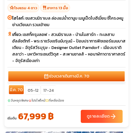
hotel_class
restaurant
โรงแรม 4 ดาว
อาหาร 13 มื้อ
ไฮไลท์:
ชมสวนมิราเบล ล่องแม่น้ำดานูบ เมนูเป็ดโบฮีเมี่ยน ซี่โครงหมู
ย่างเวียนนา รวมเข้าชม
เที่ยว:
เชสกี้ครุมลอฟ - สวนมิราเบล - บ้านโมสาร์ท - ทะเลสาบ
ฮัลล์ชตัทท์ - พระราชวังเชรินน์บรุนน์ - ป้อมปราการฟิชเชอร์แมนบาส
เตียน - จัตุรัสวีรบุรุษ - Designer Outlet Parndorf - เมืองบราติ
สลาว่า - มหาวิหารเซนต์วิตุส - สะพานชาลส์ - หอนาฬิกาดาราศาสตร์
- จัตุรัสเมืองเก่า
calendar_month
ช่วงเวลาเดินทาง
มี.ค. 70
มี.ค. 70
05-12
17-24
วันหยุดพิเศษ
โปรไฟไหม้
ที่เหลือน้อย
sunny
local_fire_department
confirmation_number
67,999 ฿
arrow_forward
ดูรายละเอียด
เริ่มต้น