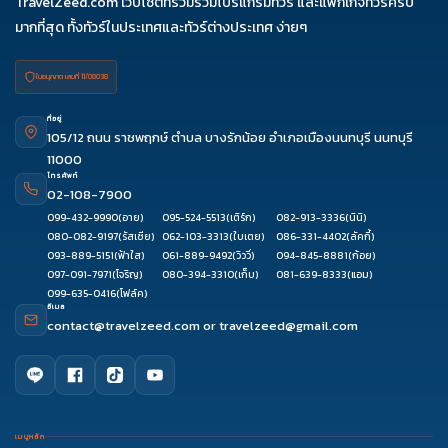
TravelZeed.com เว็บไซต์ที่รวมรวมโปรแกรมทัวร์ และแพ็กเกจทัวร์ครบ
มากที่สุด ทั้งทัวร์ในประเทศและทัวร์ต่างประเทศ ง่ายๆ
ใบอนุญาต เลขที่ 11/08038
ที่อยู่
105/12 ถนน ราชพฤกษ์ ตำบล บางรักน้อย อำเภอเมืองนนทบุรี นนทบุรี
11000
โทรศัพท์
02-108-7900
099-432-9990
(อาย)
095-524-5513
(เติร์ก)
082-913-3336
(นินิ)
080-082-9197
(รัสเซีย)
062-103-3313
(ใบเตย)
086-331-4402
(ลัคกี้)
093-889-5151
(ฟ้าใส)
061-889-9492
(วิววี่)
094-845-8881
(ก้อย)
097-091-7971
(โจริญ)
080-394-3310
(เก็บ)
081-639-8333
(แอม)
099-635-0416
(โฟล์ค)
อีเมล
contact@travelzeed.com
or
travelzeed@gmail.com
เมนูหลัก