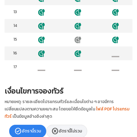
13
14
15
16
17
เงื่อนไขการจองทัวร์
หมายเหตุ: รายละเอียดโปรแกรมทัวร์และเงื่อนไขต่าง ๆ อาจมีการ
เปลี่ยนแปลงตามความเหมาะสม โดยขอให้ยึดข้อมูลใน
ไฟล์ PDF โปรแกรม
ทัวร์
เป็นข้อมูลอ้างอิงล่าสุด
check_circle
cancel
อัตรานี้รวม
อัตรานี้ไม่รวม