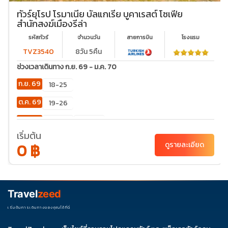
ทัวร์ยุโรป โรมาเนีย บัลแกเรีย บูคาเรสต์ โซเฟีย
สำนักสงฆ์เมืองรีล่า
รหัสทัวร์
จำนวนวัน
สายการบิน
โรงเเรม
TVZ3540
8วัน 5คืน
ช่วงเวลาเดินทาง ก.ย. 69 - ม.ค. 70
ก.ย. 69
18-25
ต.ค. 69
19-26
ธ.ค. 69
02-
27-03
09
เริ่มต้น
0 ฿
ดูรายละเอียด
Travel
zeed
เริ่มต้นการเดินทางของคุณได้ที่นี่