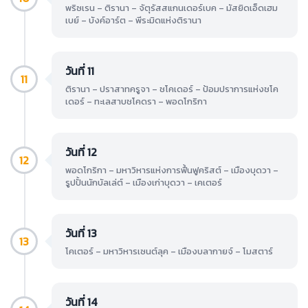
พริซเรน – ติรานา – จัตุรัสสแกนเดอร์เบค – มัสยิดเอ็ดเฮม
เบย์ – บังค์อาร์ต – พีระมิดแห่งติรานา
วันที่ 11
11
ติรานา – ปราสาทครูจา – ชโคเดอร์ – ป้อมปราการแห่งชโค
เดอร์ – ทะเลสาบชโคดรา – พอดโกริกา
วันที่ 12
12
พอดโกริกา – มหาวิหารแห่งการฟื้นฟูคริสต์ – เมืองบุดวา –
รูปปั้นนักบัลเล่ต์ – เมืองเก่าบุดวา – เคเตอร์
วันที่ 13
13
โคเตอร์ – มหาวิหารเซนต์ลุค – เมืองบลากายจ์ – โมสตาร์
วันที่ 14