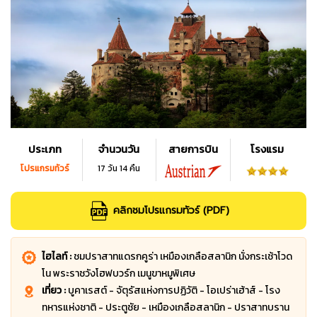
ประเภท
จำนวนวัน
สายการบิน
โรงแรม
โปรแกรมทัวร์
17 วัน 14 คืน
คลิกชมโปรแกรมทัวร์ (PDF)
ไฮไลท์ :
ชมปราสาทแดรกคูร่า เหมืองเกลือสลานิก นั่งกระเช้าโวด
โน พระราชวังโฮฟบวร์ก เมนูขาหมูพิเศษ
เที่ยว :
บูคาเรสต์ - จัตุรัสแห่งการปฏิวัติ - โอเปร่าเฮ้าส์ - โรง
ทหารแห่งชาติ - ประตูชัย - เหมืองเกลือสลานิก - ปราสาทบราน