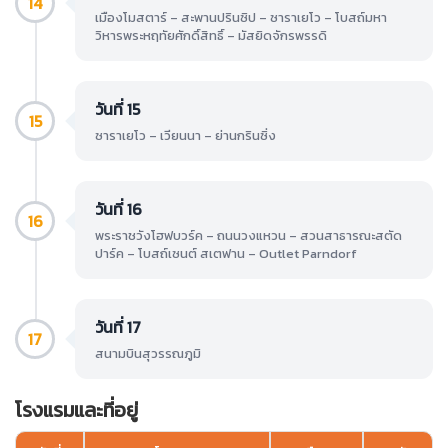
14
เมืองโมสตาร์ – สะพานปรินซิป – ซาราเยโว – โบสถ์มหา
วิหารพระหฤทัยศักดิ์สิทธิ์ – มัสยิดจักรพรรดิ
วันที่ 15
15
ซาราเยโว – เวียนนา – ย่านกรินซิ่ง
วันที่ 16
16
พระราชวังโฮฟบวร์ค – ถนนวงแหวน – สวนสาธารณะสตัด
ปาร์ค – โบสถ์เซนต์ สเตฟาน – Outlet Parndorf
วันที่ 17
17
สนามบินสุวรรณภูมิ
โรงแรมและที่อยู่