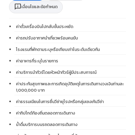
chat_info
เงื่อนไขและข้อกำหนด
ค่าตั๋วเครื่องบินไปกลับชั้นประหยัด
ค่ารถปรับอากาศนำเที่ยวพร้อมคนขับ
โรงแรมที่พักตามระบุหรือเทียบเท่าในระดับเดียวกัน
ค่าอาหารที่ระบุในรายการ
ค่าบริการนำทัวร์โดยหัวหน้าทัวร์ผู้มีประสบการณ์
ค่าประกันสุขภาพและการเกิดอุบัติเหตุในการเดินทางวงเงินท่านละ
1,000,000 บาท
ค่าธรรมเนียมในการยื่นวีซ่ายุโรปหรือกลุ่มเชงเก้นวีซ่า
ค่าทิปไกด์ท้องถิ่นตลอดการเดินทาง
น้ำดื่มบริการบนรถตลอดการเดินทาง