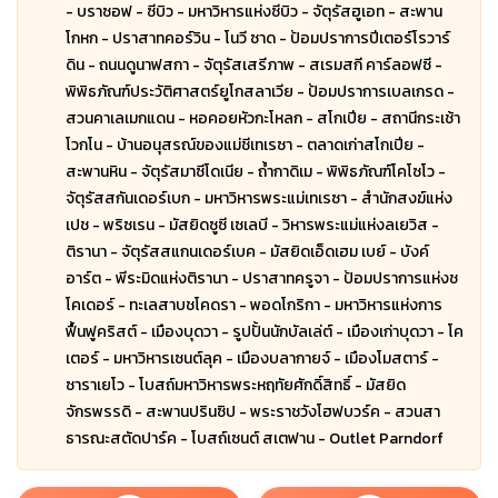
- บราซอฟ - ซีบิว - มหาวิหารแห่งซีบิว - จัตุรัสฮูเอท - สะพาน
โกหก - ปราสาทคอร์วิน - โนวี ซาด - ป้อมปราการปีเตอร์โรวาร์
ดิน - ถนนดูนาฟสกา - จัตุรัสเสรีภาพ - สเรมสกี คาร์ลอฟซี -
พิพิธภัณฑ์ประวัติศาสตร์ยูโกสลาเวีย - ป้อมปราการเบลเกรด -
สวนคาเลเมกแดน - หอคอยหัวกะโหลก - สโกเปีย - สถานีกระเช้า
โวกโน - บ้านอนุสรณ์ของแม่ชีเทเรซา - ตลาดเก่าสโกเปีย -
สะพานหิน - จัตุรัสมาซีโดเนีย - ถ้ำกาดิเม - พิพิธภัณฑ์โคโซโว -
จัตุรัสสกันเดอร์เบก - มหาวิหารพระแม่เทเรซา - สำนักสงฆ์แห่ง
เปช - พริซเรน - มัสยิดซูซี เซเลบี - วิหารพระแม่แห่งลเยวิส -
ติรานา - จัตุรัสสแกนเดอร์เบค - มัสยิดเอ็ดเฮม เบย์ - บังค์
อาร์ต - พีระมิดแห่งติรานา - ปราสาทครูจา - ป้อมปราการแห่งช
โคเดอร์ - ทะเลสาบชโคดรา - พอดโกริกา - มหาวิหารแห่งการ
ฟื้นฟูคริสต์ - เมืองบุดวา - รูปปั้นนักบัลเล่ต์ - เมืองเก่าบุดวา - โค
เตอร์ - มหาวิหารเซนต์ลุค - เมืองบลากายจ์ - เมืองโมสตาร์ -
ซาราเยโว - โบสถ์มหาวิหารพระหฤทัยศักดิ์สิทธิ์ - มัสยิด
จักรพรรดิ - สะพานปรินซิป - พระราชวังโฮฟบวร์ค - สวนสา
ธารณะสตัดปาร์ค - โบสถ์เซนต์ สเตฟาน - Outlet Parndorf