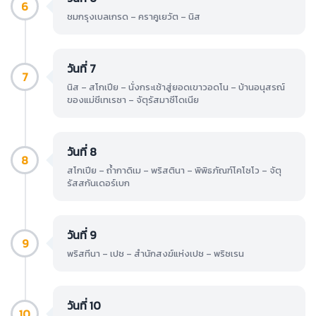
6
ชมกรุงเบลเกรด – คราคูเยวัต – นิส
วันที่ 7
7
นิส – สโกเปีย – นั่งกระเช้าสู่ยอดเขาวอดโน – บ้านอนุสรณ์
ของแม่ชีเทเรซา – จัตุรัสมาซีโดเนีย
วันที่ 8
8
สโกเปีย – ถ้ำกาดิเม – พริสตินา – พิพิธภัณฑ์โคโซโว – จัตุ
รัสสกันเดอร์เบก
วันที่ 9
9
พริสทีนา – เปช – สำนักสงฆ์แห่งเปช – พริซเรน
วันที่ 10
10