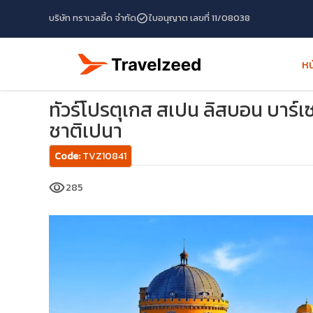
check_circle
บริษัท ทราเวลซี้ด จำกัด
ใบอนุญาต เลขที่ 11/08038
หน
หน้าแรก
โปรแกรมทัวร์
ทัวร์โปรตุเกส
ทัวร์โปรตุเกส สเปน 
ทัวร์โปรตุเกส สเปน ลิสบอน บาร์เ
ชาติเปนา
Code:
TVZ10841
visibility
285
travel_explore
calendar_month
search