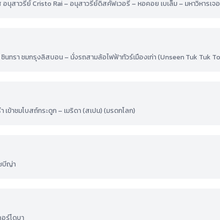
ุสาวรีย์ Cristo Rai – อนุสาวรีย์ดิสคัฟเวอรี่ – หอคอย เบเล็ม – มหาวิหารเจอ
ินทรา ชมกรุงลิสบอน – นั่งรถสามล้อไฟฟ้าทัวร์เมืองเก่า (Unseen Tuk Tuk Tou
ร่า เข้าชมโบสถ์กระดูก – เมริดา (สเปน) (มรดกโลก)
ซบีญ่า
คอร์โดบา