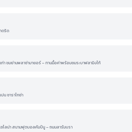
มาดริด
ก่า ชมย่านพลาซ่ามายอร์ – ทานมื้อค่าพร้อมชมระบาฟลามิงโก้
สเปน ซาราโกซ่า
าร์เซโลน่า สนามฟุตบอลคัมป์นู – ถนนลารัมบรา