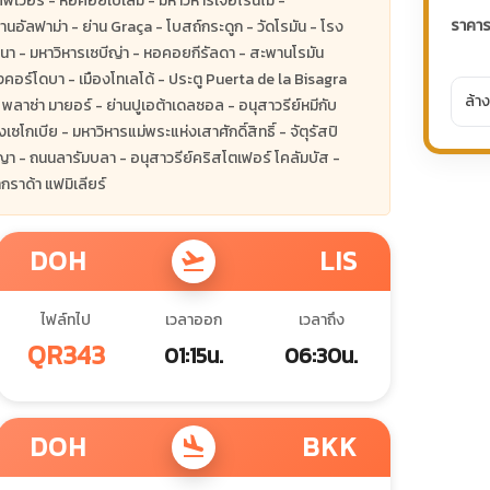
ัฟเวอรี่ - หอคอยเบเล็ม - มหาวิหารเจอโรนิโม -
ราคา
นอัลฟาม่า - ย่าน Graça - โบสถ์กระดูก - วัดโรมัน - โรง
นา - มหาวิหารเซบีญ่า - หอคอยกีรัลดา - สะพานโรมัน
คอร์โดบา - เมืองโทเลโด้ - ประตู Puerta de la Bisagra
ล้าง
พลาซ่า มายอร์ - ย่านปูเอต้าเดลซอล - อนุสาวรีย์หมีกับ
โกเบีย - มหาวิหารแม่พระแห่งเสาศักดิ์สิทธิ์ - จัตุรัสปิ
ญญา - ถนนลารัมบลา - อนุสาวรีย์คริสโตเฟอร์ โคลัมบัส -
กราด้า แฟมิเลียร์
DOH
LIS
flight_takeoff
ไฟล์ทไป
เวลาออก
เวลาถึง
QR343
01:15น.
06:30น.
DOH
BKK
flight_land