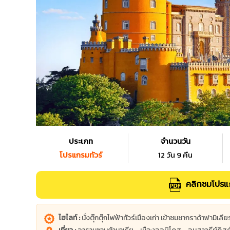
ประเภท
จำนวนวัน
โปรแกรมทัวร์
12 วัน 9 คืน
คลิกชมโปรแก
ไฮไลท์ :
นั่งตุ๊กตุ๊กไฟฟ้าทัวร์เมืองเก่า เข้าชมซากราด้าฟามิเลี