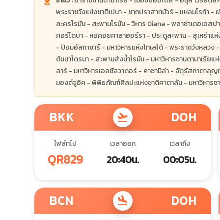
เที่ยว :
อารามซานต้ามาเรีย - เมืองออบิโดส - อนุสาวรีย์ดิสค
พระราชวังแห่งชาติเปนา - ซากปราสาทมัวร์ - แหลมโรก้า - ย่า
ละครโรมัน - สะพานโรมัน - วิหาร Diana - พลาซ่าเดอเอสปา
คอร์โดบา - หอคอยคาลาฮอร์รา - ประตูสะพาน - สุเหร่าแห่ง
- ป้อมอัลกาซาร์ - มหาวิหารแห่งโทเลโด้ - พระราชวังหลวง - 
ต้นมาโดรนา - สะพานส่งน้ำโรมัน - มหาวิหารซานตามาเรียแห่งเซ
ลาร์ - มหาวิหารเอลซัลวาดอร์ - คาซามิล่า - จัตุรัสกาตาลุ
มองต์จูอิค - พิพิธภัณฑ์ศิลปะแห่งชาติคาตาลัน - มหาวิหารซา
BKK
DOH
flight_takeoff
ไฟล์ทไป
เวลาออก
เวลาถึง
QR829
20:40น.
00:05น.
BCN
DOH
flight_land