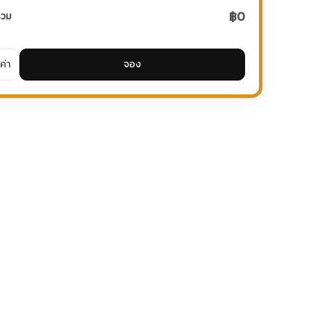
฿0
รวม
ค่า
จอง