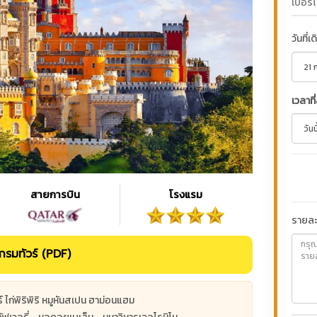
วันที่เ
เวลาที
สายการบิน
โรงแรม
รายละเ
รมทัวร์ (PDF)
ยร์ ไก่พิริพิริ หมูหันสเปน ฮาม่อนแฮม