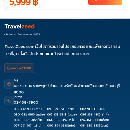
5,999 ฿
Travel
zeed
เริ่มต้นการเดินทางของคุณได้ที่นี่
TravelZeed.com เว็บไซต์ที่รวมรวมโปรแกรมทัวร์ และแพ็กเกจทัวร์ครบ
มากที่สุด ทั้งทัวร์ในประเทศและทัวร์ต่างประเทศ ง่ายๆ
ใบอนุญาต เลขที่ 11/08038
ที่อยู่
105/12 ถนน ราชพฤกษ์ ตำบล บางรักน้อย อำเภอเมืองนนทบุรี นนทบุรี
11000
โทรศัพท์
02-108-7900
099-432-9990
(อาย)
095-524-5513
(เติร์ก)
082-913-3336
(นินิ)
080-082-9197
(รัสเซีย)
062-103-3313
(ใบเตย)
086-331-4402
(ลัคกี้)
093-889-5151
(ฟ้าใส)
061-889-9492
(วิววี่)
094-845-8881
(ก้อย)
097-091-7971
(โจริญ)
080-394-3310
(เก็บ)
081-639-8333
(แอม)