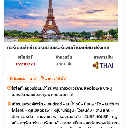
ทัวร์เบเนลักซ์ เยอรมนี เนเธอร์แลนด์ เบลเยียม ฝรั่งเศส
รหัสทัวร์
จำนวนวัน
สายการบิน
TVZ10723
9 วัน 6 คืน
hotel_class
restaurant
โรงแรม 4 ดาว
อาหาร 16 มื้อ
ไฮไลท์:
ล่องเรือแม่น้ำไรน์ พระราชวังแวร์ซายย์ หอไอเฟล ขาหมู
เยอรมัน หอยแมลงภู่อบ หอยเอสคาโก้
เที่ยว:
แฟรงค์เฟิร์ต - เซนต์กอร์ - แม่น้ำไรน์ - บ็อบพาร์ด - มหาวิหาร
โคโลจน์ - ดุสเซลดอร์ฟ - หมู่บ้านกีร์ธูน - โวเลนดัม - ซาน สคัน -
อัมสเตอร์ดัม - ดาม สแควร์ - รอตเตอร์ดัม - CUBE HOUSE - บรู
จน์ - จตุรัสมาร์ก - บรัสเซลล์ - อะตอมเมี่ยม - จตุรัสกรองด์ปลาซ -