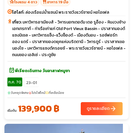
hotel_class
restaurant
โรงแรม 4 ดาว
อาหาร 19 มื้อ
ไฮไลท์:
ล่องเรือแม่น้ำแซนน์ พระราชวังแวร์ซายน์ หอไอเฟล
เที่ยว:
มหาวิหารอาเมียงส์ - วิหารนอทเตอดัม เดอ รูอ็อง - หินงวงช้าง
เอทเทรทาท์ - ท่าเรือเก่าแก่ Old Port Vieux Bassin - ปราสาทมองต์
แซงมิเชล - มหาวิหารแซ็ง-แว็งซ็องต์ - เมืองดีนอน - รอซ์ฟอร์ท
ออง แตร์ - ปราสาทของดยุคแห่งบริตตานี - วิหารตูร์ - ปราสาทเชอ
นองโซ - มหาวิหารแซงต์ครอยซ์ - พระราชวังแวร์ซายน์ - หอไอเฟล -
ถนนชอง เอลิเซ่ - ประตูชัย
event_available
พีเรียดเดินทาง วันอาสาฬหบูชา
ก.ค. 70
23-01
วันหยุดพิเศษ
โปรไฟไหม้
ที่เหลือน้อย
sunny
local_fire_department
confirmation_number
139,900 ฿
arrow_forward
ดูรายละเอียด
เริ่มต้น