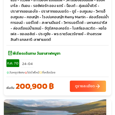
แมร์ - โดวิลล์ - เกาะมองค์ แซงมิเชล - วิหารมองแซงมิเชล - แซงค์
มาโล - ดีนอน - รอซ์ฟอร์ท ออง แตร์ - น็องต์ - ลุ่มแม่น้ำลัวร์ -
ปราสาทเชอนองโซ - ปราสาทชอมบอร์ด - ตูร์ - องกูแลม - วิหารอ็
องกูแลม - คอนญัก - โรงบ่มคอนญัก Remy Martin - ล่องเรือแม่น้ำ
การอนน์ - บอร์โดซ์ - สะพานปีแอร์ - วิหารบอร์โดซ์ - มหานครปารีส
- ล่องเรือแม่น้ำแซนน์ - จัตุรัสคองคอร์ด - โบสถ์แองแวริด - หอไอ
เฟล - ชองเอลิเซ่ - ประตูชัย - พระราชวังแวร์ซายย์ - ห้างสรรพ
สินค้า แกลลารี-ลาฟาแยตต์
event_available
พีเรียดเดินทาง วันอาสาฬหบูชา
ก.ค. 70
24-04
วันหยุดพิเศษ
โปรไฟไหม้
ที่เหลือน้อย
sunny
local_fire_department
confirmation_number
200,900 ฿
arrow_forward
ดูรายละเอียด
เริ่มต้น