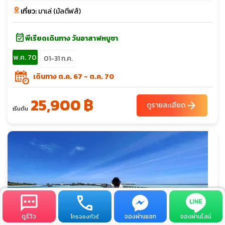
เที่ยว:
มาเล่ (มัลดีฟส์)
event_available
พีเรียดเดินทาง วันอาสาฬหบูชา
พ.ค. 70
01-31 ก.ค.
เดินทาง ต.ค. 67 - ต.ค. 70
25,900 ฿
arrow_forward
ดูรายละเอียด
เริ่มต้น
ดูรีวิว
จองผ่านแชท
จองผ่านไลน์
โทรจองทัวร์