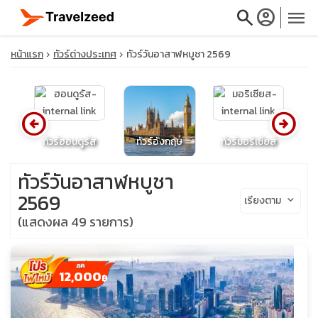
search
account_circle
menu
หน้าแรก
ทัวร์ต่างประเทศ
ทัวร์วันอาสาฬหบูชา 2569
arrow_circle_left
arrow_circle_right
close
ย
ทัวร์ฮอนดูรัส
ทัวร์อังกฤษ
ทัวร์มอริเซียส
ท
travel_explore
ทัวร์วันอาสาฬหบูชา
2569
เรียงตาม
keyboard_arrow_down
calendar_month
(แสดงผล 49 รายการ)
search
12,000
฿