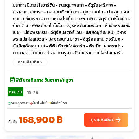
ปราการปีเตอร์โรวาร์ดิน - ถนนดูนาฟสกา - จัตุรัสเสรีภาพ -
ปราสาทเบลเกรด - หอคอยหัวกะโหลก - ภูเขาวอดโน - บ้านอนุสรณ์
ของแม่ชีเทเรซา - ตลาดเก่าสโกเปีย - สะพานหิน - จัตุรัสมาซีโดเนีย -
ถ้ำกาดิเม - พิพิธภัณฑ์โคโซโว - จัตุรัสสกันเดอร์เบก - สำนักสงฆ์แห่ง
เปช - เมืองพริซเรน - จัตุรัสเชเดอร์แวน - มัสยิดซูซี เซเลบี - วิหาร
พระแม่แห่งลเยวิส - มัสยิดซินาน ปาชา - จัตุรัสสแกนเดอร์เบค -
มัสยิดเอ็ดเฮม เบย์ - พิพิธภัณฑ์บังค์อาร์ต - พีระมิดแห่งตราน่า -
ตลาดออตโตมาน - ปราสาทครูจา - ป้อมปราการแห่งชโคเดอร์ -
ทะเลสาบชโคดรา - สะพานมิลเลนเนียม - มหาวิหารแห่งการฟื้นฟู
อ่านเพิ่มเติม
คริสต์ - หอนาฬิกาออตโตมัน - รูปปั้นนักบัลเล่ต์ - เมืองเก่าบุดวา -
มหาวิหารเซนต์ลุค - บลากาย เทคิยา - ตลาดเทปา - โบสถ์มหาวิหาร
event_available
พระหฤทัยศักดิ์สิทธิ์ - มัสยิดจักรพรรดิ - สะพานปรินซิป - ย่านกริน
พีเรียดเดินทาง วันอาสาฬหบูชา
ซิ่ง - ถนนวงแหวน - สวนสาธารณะสตัดปาร์ค - พระราชวังโฮฟบวร์
ก.ค. 70
15-29
ค - ถนนคาร์ทเนอร์ สตาเซ่ - โบสถ์เซนต์ สเตฟาน - เอาท์เล็ต พาร์
นดอฟ
วันหยุดพิเศษ
โปรไฟไหม้
ที่เหลือน้อย
sunny
local_fire_department
confirmation_number
168,900 ฿
arrow_forward
ดูรายละเอียด
เริ่มต้น