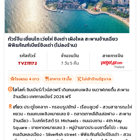
ทัวร์จีน เยี่ยนไถ เว่ยไห่ ชิงเต่า เผิงไหล สะพานจ้านเฉียว
พิพิธภัณฑ์เบียร์ชิงเต่า (ไม่ลงร้าน)
รหัสทัวร์
จำนวนวัน
สายการบิน
TVZ11172
7 วัน 5 คืน
hotel_class
restaurant
shopping_cart_off
โรงแรม 4 ดาว
อาหาร 13 มื้อ
ไม่เข้าร้านรัฐบาล
ไฮไลท์:
ชิมเบียร์/ไวน์สดฟรี เดินถนนคบเพลิง ชมวาฬเกยตื้น สะพาน
จ้านเฉียว เทศกาลเบียร์ 2026 ฟรี
เที่ยว:
ประตูโชคลาภ - กรอบรูปยักษ์ - เรือบลูเวย์ - สวนสาธารณะไห่
หยวน - ถนนคบเพลิงหมายเลข 8 - ตลาดเกาหลีฮันเล่อฟาง - สะพาน
จ้านเฉียว - โบสถ์คริสต์ St. Michaels - ถนนจงซาน - 4th May
Square - ชายหาดหมายเลข 3 - หมู่บ้านชาวประมงซาจื่อโข่ว - ถนน
คนเดินหลงเจียง - Silverfish street - พิพิธภัณฑ์เบียร์ชิงเต่า - สวน