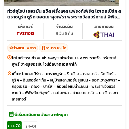
ทัวร์ยุโรป เยอรมัน สวิส ฝรั่งเศส แฟรงค์เฟิร์ต ไฮเดลเบิร์ก ส
ตราซบูร์ก ซูริค ยอดเขาจุงเฟรา พระราชวังแวร์ซายส์ พิพิธ
ภัณฑ์ลูฟร์
รหัสทัวร์
จำนวนวัน
สายการบิน
TVZ11013
9 วัน 6 คืน
hotel_class
restaurant
โรงแรม 4 ดาว
อาหาร 16 มื้อ
ไฮไลท์:
กระเช้า VCableway รถไฟด่วน TGV พระราชวังแวร์ซายส์
ลูฟร์ ขาหมูเยอรมัน ไวน์อัลซาส เอสคาโก้
เที่ยว:
ไฮเดลเบิร์ก - สตราซบูร์ก - ริโบวิเล - กอลมาร์ - ริคเวียร์ -
ซูริค - อินเทอร์ลาเก้น - หมู่บ้านเลาเทอร์บรุนเนน - ยอดเขาจุงเฟรา -
กรุงเบิร์น - ดีฌง - ปารีส - ล่องเรือแม่น้ำแซนน์ - พระราชวังแวร์
ซายส์ - พิพิธภัณฑ์ลูฟร์ - หอไอเฟล - ย่านมองมาร์ต - มหาวิหารซา
เครเกอร์
event_available
พีเรียดเดินทาง วันอาสาฬหบูชา
ก.ค. 70
24-01