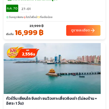
ก.ค. 70
27-01
วันหยุดพิเศษ
โปรไฟไหม้
ที่เหลือน้อย
sunny
local_fire_department
confirmation_number
23,999 ฿
16,999 ฿
arrow_forward
ดูรายละเอียด
เริ่มต้น
2,556
฿
ทัวร์จีน เยียนไถ ชิงเต่า ชมวิวเกาะเสี่ยวชิงเต่า (ไม่ลงร้าน +
อิสระ 1 วัน)