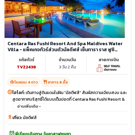
Centara Ras Fushi Resort And Spa Maldives Water
Villa - แพ็คเกจทัวร์ส่วนตัวมัลดีฟส์ เซ็นทารา ราส ฟูชิ
รีสอร์ท แอนด์ สปา
รหัสทัวร์
จำนวนวัน
สายการบิน
TVZ2438
3 วัน 2 คืน
hotel_class
restaurant
โรงแรม 4 ดาว
อาหาร 6 มื้อ
ไฮไลท์:
เดินทางสู่ดินแดนในฝัน “มัลดีฟส์” สัมผัสความเงียบสงบ และ
สูดอากาศบริสุทธิ์ได้แบบเต็มปอดที่ Centara Ras Fushi Resort &
Spa ที่เหมาะสำหรับทุกคู่รักฮันนีมูน สุดคุ้มกับแพ็คเกจ ALL
อ่านเพิ่มเติม
INCLUSIVE ให้ท่านอิ่มอร่อยกับอาหารและเครื่องดื่มที่มีให้บริการทั้ง
เที่ยว:
มัลดีฟส์
วัน เดินทางเข้ารีสอร์ทโดย Speedboat เพียง 15 นาที เท่านั้น
event_available
พีเรียดเดินทาง วันอาสาฬหบูชา