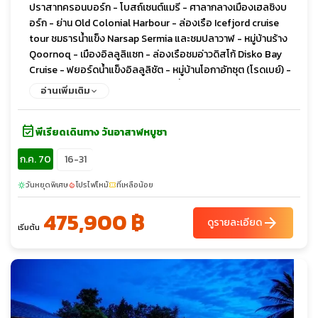
ปราสาทครอนบอร์ก - โบสถ์เซนต์แมรี - ศาลากลางเมืองเฮลซิงบ
อร์ก - ย่าน Old Colonial Harbour - ล่องเรือ Icefjord cruise
tour ชมธารน้ำแข็ง Narsap Sermia และชมปลาวาฬ - หมู่บ้านร้าง
Qoornoq - เมืองอิลลูลิแซท - ล่องเรือชมอ่าวดิสโก้ Disko Bay
Cruise - ฟยอร์ดน้ำแข็งอิลลูลิชัต - หมู่บ้านโอกาอัทซุต (โรดเบย์) -
จุดประวัติศาสตร์เซอเมอร์มิอูท - ธารน้ำแข็งอิลลูลิสแซท ไอช์ฟ
อ่านเพิ่มเติม
ยอร์ด - หมู่บ้านบูเออร์ - ชอร์แวงฟยอร์ด - น้ำตกมูลาฟอสเซอร์ -
จุดชมวิวคัลด์บักส์ฟยอร์ดูร์ - น้ำตกฟอสซา - หน้าผาเอดิสคอลลูร์ -
event_available
จุดชมวิว Risin og Kellingin - หมู่บ้านจอร์กฟ - จุดชมวิวฟุนนิงเกอร์
พีเรียดเดินทาง วันอาสาฬหบูชา
- ภูเขาสเลตตาราตินดู - ย่านทิงกาเนส - เกาะไมกิเนส - ยอดเขาคนู
ก.ค. 70
16-31
เกอร์ - หมู่บ้านไมกินส์ - จุดชมอาณานิคมนกพัฟฟิน - ประภา
คารไมกิเนสฮอลเมอร์ - จุดชมวิวโทรลล์โคนูฟิงเกอร์ - จุดชมวิวเทร
วันหยุดพิเศษ
โปรไฟไหม้
ที่เหลือน้อย
sunny
local_fire_department
confirmation_number
ลานิปา - ล่องเรือ RIB BOAT สู่เกาะเฮสตูร์ - ถ้ำทะเล
Klæmintsgjógv - ถ้ำ Alvagjogv - หมู่บ้านเคิร์กยูเบอร์ - โบสถ์หิน
475,900 ฿
arrow_forward
ดูรายละเอียด
โอลาฟสคิร์กยัน - ซากปรักหักพังมหาวิหารแมกนัส - หมู่บ้านซัคซุน -
เริ่มต้น
น้ำพุคาริตาส - ถนนคนเดินสตรอยก์