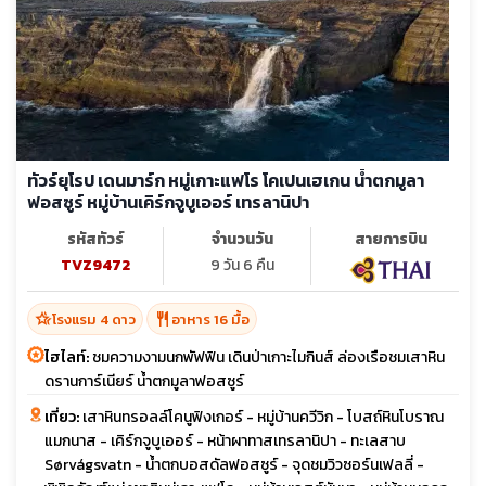
ทัวร์ยุโรป เดนมาร์ก หมู่เกาะแฟโร โคเปนเฮเกน น้ำตกมูลา
ฟอสซูร์ หมู่บ้านเคิร์กจูบูเออร์ เทรลานิปา
รหัสทัวร์
จำนวนวัน
สายการบิน
TVZ9472
9 วัน 6 คืน
hotel_class
restaurant
โรงแรม 4 ดาว
อาหาร 16 มื้อ
ไฮไลท์:
ชมความงามนกพัฟฟิน เดินป่าเกาะไมกินส์ ล่องเรือชมเสาหิน
ดรานการ์เนียร์ น้ำตกมูลาฟอสซูร์
เที่ยว:
เสาหินทรอลล์โคนูฟิงเกอร์ - หมู่บ้านควีวิก - โบสถ์หินโบราณ
แมกนาส - เคิร์กจูบูเออร์ - หน้าผาทาสเทรลานิปา - ทะเลสาบ
Sørvágsvatn - น้ำตกบอสดัลฟอสซูร์ - จุดชมวิวซอร์นเฟลลี่ -