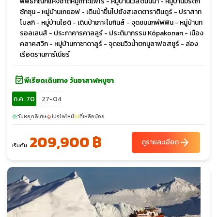
พิพิธภัณฑ์แห่งชาติหมู่เกาะแฟโร - หมู่บ้านเวสต์มันนา - หมู่บ้านมรดก
ซักซุน - หมู่บ้านเกยอฟ - เดินป่าขึ้นไปยังสเลตตาราตินดูร์ - ปราสาท
โบลกิ - หมู่บ้านไอดิ - เดินป่าเกาะไมกินส์ - จุดชมนกพัฟฟิน - หมู่บ้านท
รอลเลนส์ - ประภาคารคาลลูร์ - ประติมากรรม Kópakonan - เมือง
คลาคสวิก - หมู่บ้านกาซาดาลูร์ - จุดชมวิวน้ำตกมูลาฟอสซูร์ - ล่อง
เรือดรานการ์เนียร์
event_available
พีเรียดเดินทาง วันอาสาฬหบูชา
ก.ค. 70
27-04
วันหยุดพิเศษ
โปรไฟไหม้
ที่เหลือน้อย
sunny
local_fire_department
confirmation_number
209,900 ฿
arrow_forward
ดูรายละเอียด
เริ่มต้น