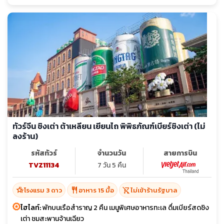
ทัวร์จีน ชิงเต่า ต้าเหลียน เยียนไถ พิพิธภัณฑ์เบียร์ชิงเต่า (ไม่
ลงร้าน)
รหัสทัวร์
จำนวนวัน
สายการบิน
TVZ11134
7 วัน 5 คืน
hotel_class
restaurant
shopping_cart_off
โรงแรม 3 ดาว
อาหาร 15 มื้อ
ไม่เข้าร้านรัฐบาล
ไฮไลท์:
พักบนเรือสำราญ 2 คืน เมนูพิเศษอาหารทะเล ดื่มเบียร์สดชิง
เต่า ชมสะพานจ้านเฉียว