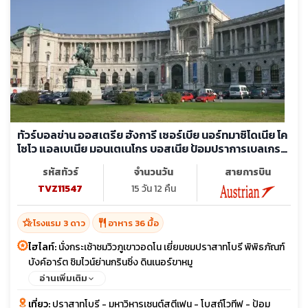
ทัวร์บอลข่าน ออสเตรีย ฮังการี เซอร์เบีย นอร์ทมาซิโดเนีย โค
โซโว แอลเบเนีย มอนเตเนโกร บอสเนีย ป้อมปราการเบลเกรด
พระราชวังโฮฟบวร์ค
รหัสทัวร์
จำนวนวัน
สายการบิน
TVZ11547
15 วัน 12 คืน
hotel_class
restaurant
โรงแรม 3 ดาว
อาหาร 36 มื้อ
ไฮไลท์:
นั่งกระเช้าชมวิวภูเขาวอดโน เยี่ยมชมปราสาทโบรี พิพิธภัณฑ์
บังค์อาร์ต ชิมไวน์ย่านกรินซิ่ง ดินเนอร์ขาหมู
อ่านเพิ่มเติม
เที่ยว:
ปราสาทโบรี - มหาวิหารเซนต์สตีเฟน - โบสถ์โวทีฟ - ป้อม