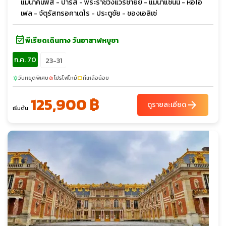
แมนาคินพิส - ปารีส - พระราชวังแวร์ซายย์ - แม่น้ำแซนน์ - หอไอ
เฟล - จัตุรัสทรอคาเดโร - ประตูชัย - ชองเอลิเซ่
event_available
พีเรียดเดินทาง วันอาสาฬหบูชา
ก.ค. 70
23-31
วันหยุดพิเศษ
โปรไฟไหม้
ที่เหลือน้อย
sunny
local_fire_department
confirmation_number
125,900 ฿
arrow_forward
ดูรายละเอียด
เริ่มต้น