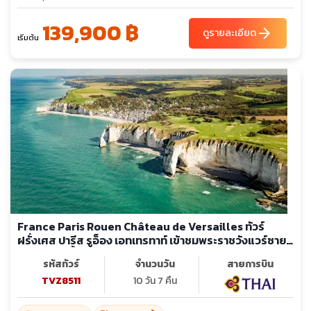
139,900 ฿
arrow_forward
ดูรายละเอียด
เริ่มต้น
France Paris Rouen Château de Versailles ทัวร์
ฝรั่งเศส ปารีส รูอ็อง เอทเทรทาท์ เข้าชมพระราชวังแวร์ซายน์
ล่องเรือแม่น้ำแซนน์
รหัสทัวร์
จำนวนวัน
สายการบิน
TVZ8511
10 วัน 7 คืน