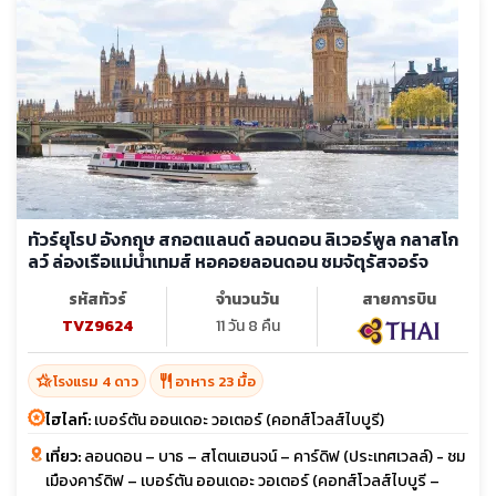
ทัวร์ยุโรป อังกฤษ สกอตแลนด์ ลอนดอน ลิเวอร์พูล กลาสโก
ลว์ ล่องเรือแม่น้ำเทมส์ หอคอยลอนดอน ชมจัตุรัสจอร์จ
รหัสทัวร์
จำนวนวัน
สายการบิน
TVZ9624
11 วัน 8 คืน
hotel_class
restaurant
โรงแรม 4 ดาว
อาหาร 23 มื้อ
ไฮไลท์:
เบอร์ตัน ออนเดอะ วอเตอร์ (คอทส์โวลส์ไบบูรี)
เที่ยว:
ลอนดอน – บาธ – สโตนเฮนจน์ – คาร์ดิฟ (ประเทศเวลล์) - ชม
เมืองคาร์ดิฟ – เบอร์ตัน ออนเดอะ วอเตอร์ (คอทส์โวลส์ไบบูรี –