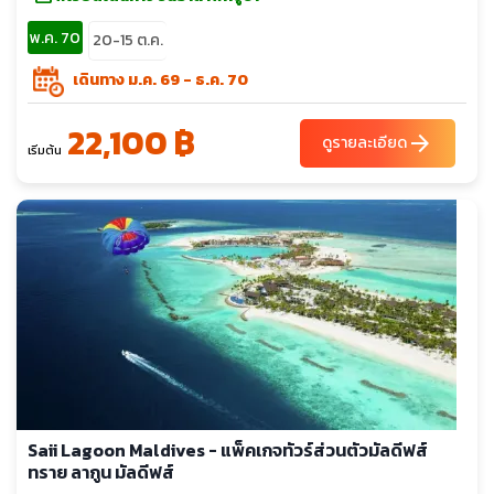
พ.ค. 70
20-15 ต.ค.
เดินทาง ม.ค. 69 - ธ.ค. 70
22,100 ฿
arrow_forward
ดูรายละเอียด
เริ่มต้น
Saii Lagoon Maldives - แพ็คเกจทัวร์ส่วนตัวมัลดีฟส์
ทราย ลากูน มัลดีฟส์