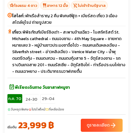
hotel_class
restaurant
shopping_cart_off
โรงแรม 4 ดาว
อาหาร 12 มื้อ
ไม่เข้าร้านรัฐบาล
ไฮไลท์:
พักเรือสำราญ 2 คืน พิเศษซีฟู้ด + เบียร์สด เที่ยว 3 เมือง
สไตล์ยุโรป ถ่ายรูปสวย
เที่ยว:
พิพิธภัณฑ์เบียร์ชิงเต่า - สะพานจ้านเฉียว - โบสถ์คริสต์ St.
Michaels cathedral - ถนนจงซาน - 4th May Square - ชายหาด
หมายเลข 3 - หมู่บ้านชาวประมงซาจื่อโข่ว - ถนนคนเดินหลงเจียง -
Silverfish street - อ่าวหลิงเจียว - Venice Water City - น้ำพุ
ดนตรีตงกุ้ง - ถนนตงกวน - ถนนตงกุ้งสาย 5 - จัตุรัสจงซาน - รถ
รางวินเทจสาย 201 - ถนนรัสเซีย - จัตุรัสซิงไห่ - ท่าเรือประมงไห่ชาง
- ถนนเฉาหยาง - ประติมากรรมวาฬเกยตื้น
event_available
พีเรียดเดินทาง วันอาสาฬหบูชา
ก.ค. 70
29-04
24-30
วันหยุดพิเศษ
โปรไฟไหม้
ที่เหลือน้อย
sunny
local_fire_department
confirmation_number
23,999 ฿
arrow_forward
ดูรายละเอียด
เริ่มต้น