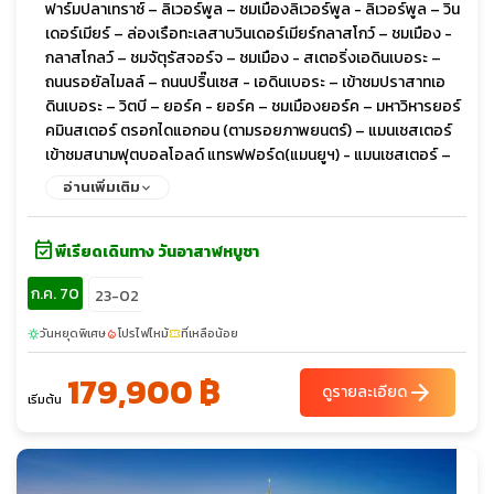
ฟาร์มปลาเทราซ์ – ลิเวอร์พูล – ชมเมืองลิเวอร์พูล - ลิเวอร์พูล – วิน
เดอร์เมียร์ – ล่องเรือทะเลสาบวินเดอร์เมียร์กลาสโกว์ – ชมเมือง -
กลาสโกลว์ – ชมจัตุรัสจอร์จ – ชมเมือง - สเตอริ่งเอดินเบอระ –
ถนนรอยัลไมลล์ – ถนนปริ๊นเซส - เอดินเบอระ – เข้าชมปราสาทเอ
ดินเบอระ – วิตบี – ยอร์ค - ยอร์ค – ชมเมืองยอร์ค – มหาวิหารยอร์
คมินสเตอร์ ตรอกไดแอกอน (ตามรอยภาพยนตร์) – แมนเชสเตอร์
เข้าชมสนามฟุตบอลโอลด์ แทรฟฟอร์ด(แมนยูฯ) - แมนเชสเตอร์ –
สแตทฟอร์ด อพอน เอวอน – ช้อปปิ้งเอาท์เลต - ลอนดอน - เข้าชม
อ่านเพิ่มเติม
ภายใน Harry Potter Studio (Warner Bros)ชมมหานครลอนดอน -
อิสระชอปปิ้งย่านไนท์บริจด์ - ล่องเรือแม่น้ำเทมส์ – หอคอย
event_available
ลอนดอน – ชมมหานครลอนดอนชิมเป็ดย่างโฟร์ซีซั่น – ช้อปปิ้งถนนอ๊
พีเรียดเดินทาง วันอาสาฬหบูชา
อกฟอร์ด
ก.ค. 70
23-02
วันหยุดพิเศษ
โปรไฟไหม้
ที่เหลือน้อย
sunny
local_fire_department
confirmation_number
179,900 ฿
arrow_forward
ดูรายละเอียด
เริ่มต้น