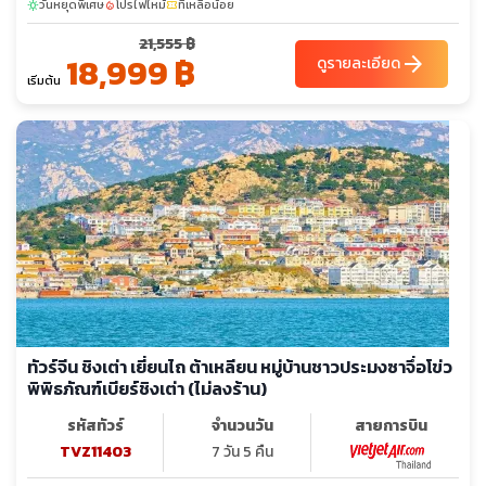
วันหยุดพิเศษ
โปรไฟไหม้
ที่เหลือน้อย
sunny
local_fire_department
confirmation_number
21,555 ฿
18,999 ฿
arrow_forward
ดูรายละเอียด
เริ่มต้น
ทัวร์จีน ชิงเต่า เยี่ยนไถ ต้าเหลียน หมู่บ้านชาวประมงซาจึ่อโข่ว
พิพิธภัณฑ์เบียร์ชิงเต่า (ไม่ลงร้าน)
รหัสทัวร์
จำนวนวัน
สายการบิน
TVZ11403
7 วัน 5 คืน