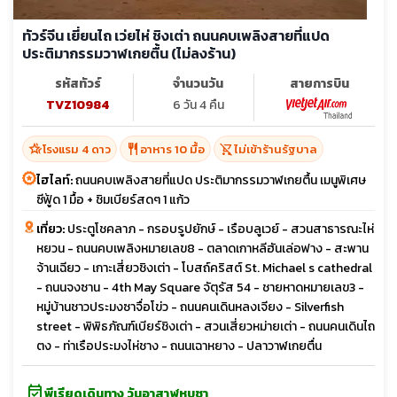
ทัวร์จีน เยี่ยนไถ เว่ยไห่ ชิงเต่า ถนนคบเพลิงสายที่แปด
ประติมากรรมวาฬเกยตื้น (ไม่ลงร้าน)
รหัสทัวร์
จำนวนวัน
สายการบิน
TVZ10984
6 วัน 4 คืน
hotel_class
restaurant
shopping_cart_off
โรงแรม 4 ดาว
อาหาร 10 มื้อ
ไม่เข้าร้านรัฐบาล
ไฮไลท์:
ถนนคบเพลิงสายที่แปด ประติมากรรมวาฬเกยตื้น เมนูพิเศษ
ซีฟู้ด 1 มื้อ + ชิมเบียร์สดๆ 1 แก้ว
เที่ยว:
ประตูโชคลาภ - กรอบรูปยักษ์ - เรือบลูเวย์ - สวนสาธารณะไห่
หยวน - ถนนคบเพลิงหมายเลข8 - ตลาดเกาหลีฮันเล่อฟาง - สะพาน
จ้านเฉียว - เกาะเสี่ยวชิงเต่า - โบสถ์คริสต์ St. Michael s cathedral
- ถนนจงซาน - 4th May Square จัตุรัส 54 - ชายหาดหมายเลข3 -
หมู่บ้านชาวประมงซาจื่อโข่ว - ถนนคนเดินหลงเจียง - Silverfish
street - พิพิธภัณฑ์เบียร์ชิงเต่า - สวนเสี่ยวหม่ายเต่า - ถนนคนเดินไถ
ตง - ท่าเรือประมงไห่ชาง - ถนนเฉาหยาง - ปลาวาฬเกยตื่น
event_available
พีเรียดเดินทาง วันอาสาฬหบูชา