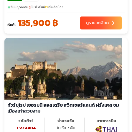
วันหยุดพิเศษ
โปรไฟไหม้
ที่เหลือน้อย
sunny
local_fire_department
confirmation_number
135,900 ฿
arrow_forward
ดูรายละเอียด
เริ่มต้น
ทัวร์ยุโรป เยอรมนี ออสเตรีย สวิตเซอร์แลนด์ ฝรั่งเศส ชม
เมืองเก่าสวยงาม
รหัสทัวร์
จำนวนวัน
สายการบิน
TVZ4404
10 วัน 7 คืน