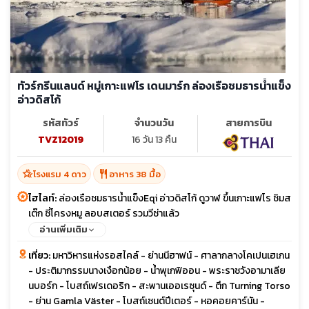
ทัวร์กรีนแลนด์ หมู่เกาะแฟโร เดนมาร์ก ล่องเรือชมธารน้ำแข็ง
อ่าวดิสโก้
รหัสทัวร์
จำนวนวัน
สายการบิน
TVZ12019
16 วัน 13 คืน
hotel_class
restaurant
โรงแรม 4 ดาว
อาหาร 38 มื้อ
ไฮไลท์:
ล่องเรือชมธารน้ำแข็งEqi อ่าวดิสโก้ ดูวาฬ ขึ้นเกาะแฟโร ชิมส
เต๊ก ซี่โครงหมู ลอบสเตอร์ รวมวีซ่าแล้ว
อ่านเพิ่มเติม
เที่ยว:
มหาวิหารแห่งรอสไคล์ - ย่านนีฮาฟน์ - ศาลากลางโคเปนเฮเกน
- ประติมากรรมนางเงือกน้อย - น้ำพุเกฟิออน - พระราชวังอามาเลีย
นบอร์ก - โบสถ์เฟรเดอริก - สะพานเออเรซุนด์ - ตึก Turning Torso
- ย่าน Gamla Väster - โบสถ์เซนต์ปีเตอร์ - หอคอยคาร์นัน -