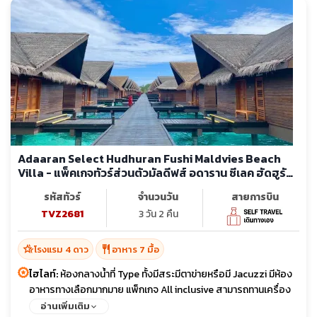
Adaaran Select Hudhuran Fushi Maldvies Beach
Villa - แพ็คเกจทัวร์ส่วนตัวมัลดีฟส์ อดาราน ซีเลค ฮัดฮูรัน
ฟูชิ รีสอร์ท
รหัสทัวร์
จำนวนวัน
สายการบิน
TVZ2681
3 วัน 2 คืน
hotel_class
restaurant
โรงแรม 4 ดาว
อาหาร 7 มื้อ
ไฮไลท์:
ห้องกลางน้ำที่ Type ทั้งมีสระมีตาข่ายหรือมี Jacuzzi มีห้อง
อาหารทางเลือกมากมาย แพ็กเกจ All inclusive สามารถทานเครื่อง
ดื่มที่บาร์ได้ไม่อั้น มีกิจกรรม Feeding ให้อาหารปลากระเบนและฉลาม
อ่านเพิ่มเติม