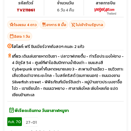
รหัสทัวร์
จำนวนวัน
สายการบิน
TVZ11861
6 วัน 4 คืน
hotel_class
restaurant
shopping_cart_off
โรงแรม 4 ดาว
อาหาร 8 มื้อ
ไม่เข้าร้านรัฐบาล
calendar_today
อิสระ 1 วัน
ไฮไลท์:
ฟรี ชิมเบียร์จากถังสดๆ คนละ 2 แก้ว
เที่ยว:
เดินเล่นชายหาดจินซา - ปลาวาฬเกยตื้น - ท่าเรือประมงไห่ชาง -
4 จัตุรัส 54 - ศูนย์กีฬาโอลิมปิกทางน้ำชิงเต่า - ชมแสงสี
Cyberpunk ยามค่ำคืนหาดหมายเลข 3 - สะพานจ้านเฉียว - ชมวิวเกาะ
เสี่ยวชิงเต่าจากระยะไกล - โบสถ์คริสต์ (ชมภายนอก) - ถนนจงซาน
Silverfish street - พิพิธภัณฑ์เบียร์ชิงเต่า - หมู่บ้านชาวประมงซาจื้อ
โข่ว - เขาเยียนไถ - ถนนเฉาหยาง - ศาลาเผิงไหล เผิงไหลเก๋อ แปด
เซียนข้ามทะเล
event_available
พีเรียดเดินทาง วันอาสาฬหบูชา
ก.ค. 70
27-01