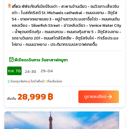
เที่ยว:
พิพิธภัณฑ์เบียร์ชิงเต่า - สะพานจ้านเฉียว - ชมวิวเกาะเสี่ยวชิง
เต่า - โบสถ์คริสต์ St. Michaels cathedral - ถนนจงซาน - จัตุรัส
54 - ชายหาดหมายเลข 3 - หมู่บ้านชาวประมงซาจื่อโข่ว - ถนนคนเดิน
หลงเจียง - Silverfish Street - อ่าวหลิงเจียว - Venice Water City
- น้ำพุดนตรีตงกุ้ง - ถนนตงกวน - ถนนตงกุ้งสาย 5 - จัตุรัสจงซาน -
รถรางวินเทจ 201 - ถนนสไตล์รัสเซีย - จัตุรัสชิงไห่ - ท่าเรือประมง
ไห่ชาง - ถนนเฉาหยาง - ประติมากรรมปลาวาฬเกยตื้น
event_available
พีเรียดเดินทาง วันอาสาฬหบูชา
ก.ค. 70
29-04
24-30
วันหยุดพิเศษ
โปรไฟไหม้
ที่เหลือน้อย
sunny
local_fire_department
confirmation_number
28,999 ฿
arrow_forward
ดูรายละเอียด
เริ่มต้น