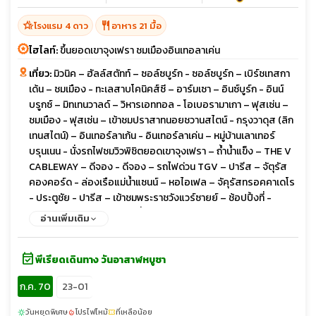
hotel_class
restaurant
โรงแรม 4 ดาว
อาหาร 21 มื้อ
ไฮไลท์:
ขึ้นยอดเขาจุงเฟรา ชมเมืองอินเทอลาเค่น
เที่ยว:
มิวนิค – ฮัลล์สตัทท์ – ซอล์ซบูร์ก - ซอล์ซบูร์ก – เบิร์ชเทสกา
เด้น – ชมเมือง - ทะเลสาบโคนิคส์ซี – อาร์มเซา – อินซ์บูร์ก - อินน์
บรูกซ์ – มิทเทนวาลด์ – วิหารเอททอล - โอเบอรามาเกา – ฟุสเซ่น –
ชมเมือง - ฟุสเซ่น – เข้าชมปราสาทนอยชวานสไตน์ - กรุงวาดุส (ลิก
เทนสไตน์) – อินเทอร์ลาเก้น - อินเทอร์ลาเค่น – หมู่บ้านเลาเทอร์
บรุนเนน - นั่งรถไฟชมวิวพิชิตยอดเขาจุงเฟรา – ถ้ำน้ำแข็ง – THE V
CABLEWAY – ดีจอง - ดีจอง – รถไฟด่วน TGV – ปารีส – จัตุรัส
คองคอร์ด - ล่องเรือแม่น้ำแซนน์ – หอไอเฟล – จัคุรัสทรอคคาเดโร
- ประตูชัย - ปารีส – เข้าชมพระราชวังแวร์ซายย์ – ช้อปปิ้งที่ -
BENLUX DUTY FREE และที่ห้างลาฟาแยต - ปารีส – เดินทางกลับ
อ่านเพิ่มเติม
event_available
พีเรียดเดินทาง วันอาสาฬหบูชา
ก.ค. 70
23-01
วันหยุดพิเศษ
โปรไฟไหม้
ที่เหลือน้อย
sunny
local_fire_department
confirmation_number