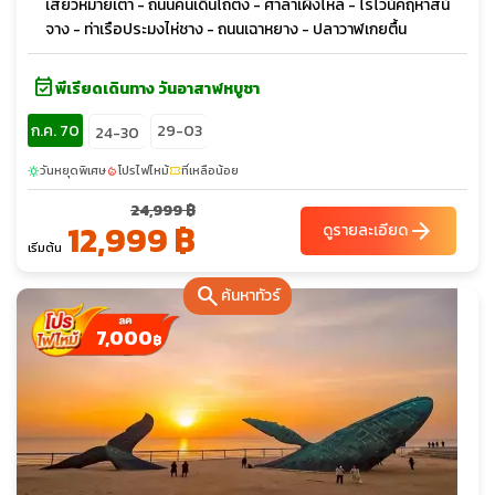
เสี่ยวหม่ายเต่า - ถนนคนเดินไถตง - ศาลาเผิงไหล - ไร่ไวน์คฤหาสน์
จาง - ท่าเรือประมงไห่ชาง - ถนนเฉาหยาง - ปลาวาฬเกยตื้น
event_available
พีเรียดเดินทาง วันอาสาฬหบูชา
ก.ค. 70
29-03
24-30
วันหยุดพิเศษ
โปรไฟไหม้
ที่เหลือน้อย
sunny
local_fire_department
confirmation_number
24,999 ฿
12,999 ฿
arrow_forward
ดูรายละเอียด
เริ่มต้น
search
ค้นหาทัวร์
7,000
฿