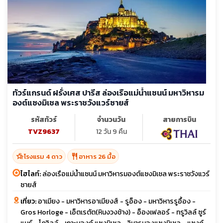
ทัวร์แกรนด์ ฝรั่งเศส ปารีส ล่องเรือแม่น้ำแซนน์ มหาวิหารม
องต์แซงมิเชล พระราชวังแวร์ซายส์
รหัสทัวร์
จำนวนวัน
สายการบิน
TVZ9637
12 วัน 9 คืน
hotel_class
restaurant
โรงแรม 4 ดาว
อาหาร 26 มื้อ
ไฮไลท์:
ล่องเรือแม่น้ำแซนน์ มหาวิหารมองต์แซงมิเชล พระราชวังแวร์
ซายส์
เที่ยว:
อาเมียง - มหาวิหารอาเมียงส์ - รูอ็อง - มหาวิหารรูอื้อง -
Gros Horloge - เอ็ตเรตัต(หินงวงช้าง) - อ็องเฟลอร์ - ทรูวิลล์ ซูร์