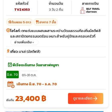
รหัสทัวร์
จำนวนวัน
สายการบิน
TVZ4353
3 วัน 2 คืน
hotel_class
restaurant
โรงแรม 5 ดาว
อาหาร 7 มื้อ
ไฮไลท์:
ตกแต่งแบบผสมผสานระหว่างวัฒนธรรมท้องถิ่นมัลดีฟส์
และสถาปัตยกรรมเขตร้อน เหมาะสำหรับคู่รักและครอบครัวที่
ต้องการความโรแมนติกและเป็นส่วนตัว
อ่านเพิ่มเติม
เที่ยว:
มาเล่ (มัลดีฟส์)
event_available
พีเรียดเดินทาง วันอาสาฬหบูชา
มิ.ย. 70
01-31 ต.ค.
เดินทาง มิ.ย. 70 - ธ.ค. 70
23,400 ฿
arrow_forward
ดูรายละเอียด
เริ่มต้น