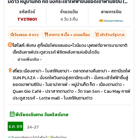
มด๋าว หมู่บ้านกั๊ต กั๊ต นั่งกระเช้าไฟฟ้าขึ้นยอดเขาฟานซิปัน (ลง
ร้าน)
รหัสทัวร์
จำนวนวัน
สายการบิน
TVZ11801
4 วัน 3 คืน
hotel_class
restaurant
shopping_cart
โรงแรม 4 ดาว
อาหาร 9 มื้อ + บนเครื่อง
เข้าร้านรัฐบาล
ไฮไลท์:
พิเศษ สุกี้หม้อไฟแซลมอน+ไวน์แดง บุฟเฟต์อาหารนานาชาติ
เช็คอินคาเฟ่ประตูสวรรค์ พิชิตหลังคาแห่งอินโดจีน
อ่านเพิ่มเติม
เที่ยว:
เมืองซาปา - โบสถ์หินซาปา - ตลาดกลางคืนซาปา - สถานีรถไฟ
SUN PLAZA - นั่งรถไฟวินเทจสู่สถานีกระเช้า - นั่งกระเช้าไฟฟ้าขึ้นสู่
ยอดเขาฟานซิปัน - โมอาน่าคาเฟ่ - หมู่บ้านก็ต ก็ต - เมืองตามด่าว -
Quan Gio Café - ปราสาทตามด่าว - วัด Van Son - Cau May คาเฟ่
ประตูสวรรค์ - Lotte mall - โบสถ์หินตามด่าว
event_available
พีเรียดเดินทาง วันคริสต์มาส
ธ.ค. 69
24-27
วันหยุดพิเศษ
โปรไฟไหม้
ที่เหลือน้อย
sunny
local_fire_department
confirmation_number