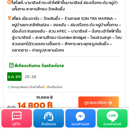
ไฮไลท์:
บานาฮิลล์ กระเช้าไฟฟ้าขึ้นบานาฮิลล์ ล่องเรือกระด้ง หมู่บ้า
นกั๊มทาน สะพานสีทอง วัดหลินอึ๋ง
เที่ยว:
เมืองดานัง – วัดหลินอึ๋ง – ร้านกาแฟ SON TRA MARINA –
หมู่บ้านแกะสลักหินอ่อน – ฮอยอัน – ล่องเรือกระด้ง หมู่บ้านกั๊มทาน –
เมืองโบราณฮอยอัน - สวน APEC – บานาฮิลล์ – นั่งกระเช้าไฟฟ้าขึ้น
สู่บานาฮิลล์ – สะพานสีทอง (Golden Bridge) – โซนสวนสนุก – โซน
สวนดอกไม้(รวมรถรางขึ้นเขา) – สักการะพระพุทธรูปหลินอึ๋ง –
ตลาดฮาน – ถ่ายรูปสะพานมังกร
event_available
พีเรียดเดินทาง วันคริสต์มาส
ธ.ค. 69
25-28
วันหยุดพิเศษ
โปรไฟไหม้
ที่เหลือน้อย
sunny
local_fire_department
confirmation_number
15,800 ฿
14,800 ฿
arrow_forward
ดูรายละเอียด
เริ่มต้น
ดูรีวิว
ติดต่อเซล
จองผ่านแชท
จองผ่านไลน์