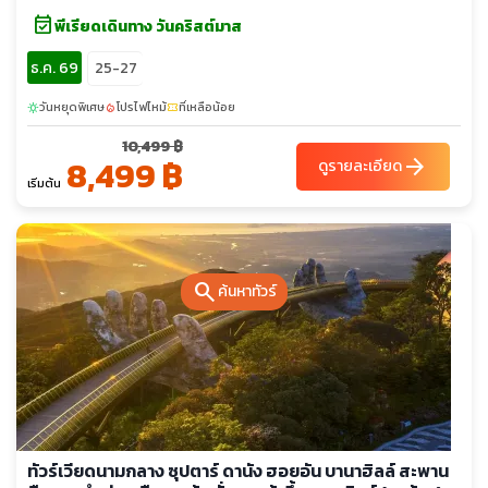
event_available
พีเรียดเดินทาง วันคริสต์มาส
ธ.ค. 69
25-27
วันหยุดพิเศษ
โปรไฟไหม้
ที่เหลือน้อย
sunny
local_fire_department
confirmation_number
10,499 ฿
8,499 ฿
arrow_forward
ดูรายละเอียด
เริ่มต้น
search
ค้นหาทัวร์
ทัวร์เวียดนามกลาง ซุปตาร์ ดานัง ฮอยอัน บานาฮิลล์ สะพาน