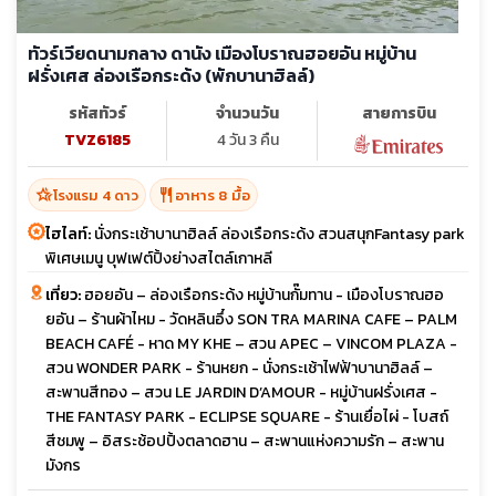
ทัวร์เวียดนามกลาง ดานัง เมืองโบราณฮอยอัน หมู่บ้าน
ฝรั่งเศส ล่องเรือกระด้ง (พักบานาฮิลล์)
รหัสทัวร์
จำนวนวัน
สายการบิน
TVZ6185
4 วัน 3 คืน
hotel_class
restaurant
โรงแรม 4 ดาว
อาหาร 8 มื้อ
ไฮไลท์:
นั่งกระเช้าบานาฮิลล์ ล่องเรือกระด้ง สวนสนุกFantasy park
พิเศษเมนู บุฟเฟต์ปิ้งย่างสไตล์เกาหลี
เที่ยว:
ฮอยอัน – ล่องเรือกระด้ง หมู่บ้านกั๊มทาน - เมืองโบราณฮอ
ยอัน – ร้านผ้าไหม - วัดหลินอึ๋ง SON TRA MARINA CAFE – PALM
BEACH CAFÉ - หาด MY KHE – สวน APEC – VINCOM PLAZA -
สวน WONDER PARK - ร้านหยก - นั่งกระเช้าไฟฟ้าบานาฮิลล์ –
สะพานสีทอง – สวน LE JARDIN D’AMOUR - หมู่บ้านฝรั่งเศส -
THE FANTASY PARK - ECLIPSE SQUARE - ร้านเยื่อไผ่ - โบสถ์
สีชมพู – อิสระช้อปปิ้งตลาดฮาน – สะพานแห่งความรัก – สะพาน
มังกร