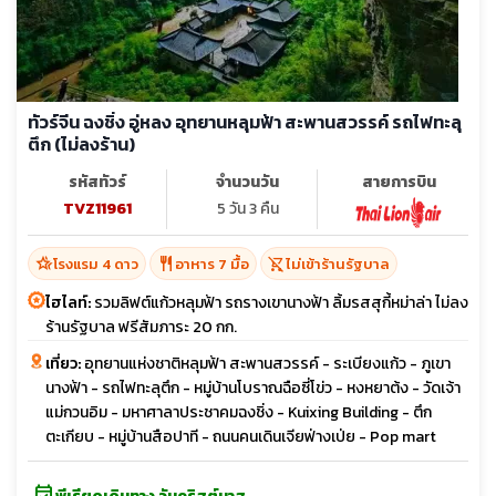
ทัวร์จีน ฉงชิ่ง อู่หลง อุทยานหลุมฟ้า สะพานสวรรค์ รถไฟทะลุ
ตึก (ไม่ลงร้าน)
รหัสทัวร์
จำนวนวัน
สายการบิน
TVZ11961
5 วัน 3 คืน
hotel_class
restaurant
shopping_cart_off
โรงแรม 4 ดาว
อาหาร 7 มื้อ
ไม่เข้าร้านรัฐบาล
ไฮไลท์:
รวมลิฟต์แก้วหลุมฟ้า รถรางเขานางฟ้า ลิ้มรสสุกี้หม่าล่า ไม่ลง
ร้านรัฐบาล ฟรีสัมภาระ 20 กก.
เที่ยว:
อุทยานแห่งชาติหลุมฟ้า สะพานสวรรค์ - ระเบียงแก้ว - ภูเขา
นางฟ้า - รถไฟทะลุตึก - หมู่บ้านโบราณฉือซี่โข่ว - หงหยาต้ง - วัดเจ้า
แม่กวนอิม - มหาศาลาประชาคมฉงชิ่ง - Kuixing Building - ตึก
ตะเกียบ - หมู่บ้านสือปาที - ถนนคนเดินเจียฟ่างเป่ย - Pop mart
event_available