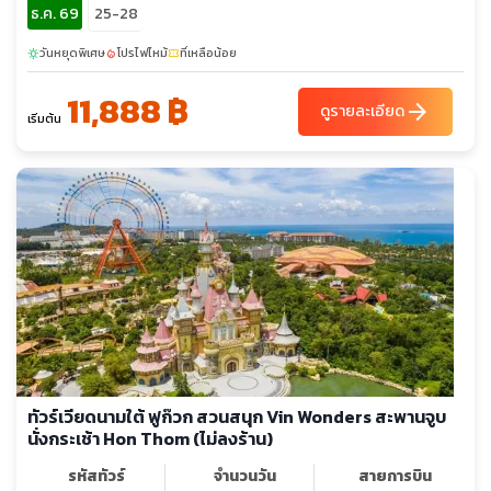
ธ.ค. 69
25-28
วันหยุดพิเศษ
โปรไฟไหม้
ที่เหลือน้อย
sunny
local_fire_department
confirmation_number
11,888 ฿
arrow_forward
ดูรายละเอียด
เริ่มต้น
ทัวร์เวียดนามใต้ ฟูก๊วก สวนสนุก Vin Wonders สะพานจูบ
นั่งกระเช้า Hon Thom (ไม่ลงร้าน)
รหัสทัวร์
จำนวนวัน
สายการบิน