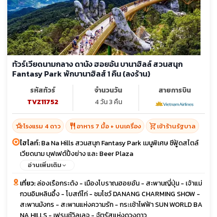
ทัวร์เวียดนามกลาง ดานัง ฮอยอัน บานาฮิลล์ สวนสนุก
Fantasy Park พักบานาฮิลส์ 1 คืน (ลงร้าน)
รหัสทัวร์
จำนวนวัน
สายการบิน
TVZ11752
4 วัน 3 คืน
hotel_class
restaurant
shopping_cart
โรงแรม 4 ดาว
อาหาร 7 มื้อ + บนเครื่อง
เข้าร้านรัฐบาล
ไฮไลท์:
Ba Na Hills สวนสนุก Fantasy Park เมนูพิเศษ ซีฟู้ดสไตล์
เวียดนาม บุฟเฟต์ปิ้งย่าง และ Beer Plaza
อ่านเพิ่มเติม
เที่ยว:
ล่องเรือกระด้ง - เมืองโบราณฮอยอัน - สะพานญี่ปุ่น - เจ้าแม่
กวนอิมหลินอึ้ง - โบสถ์ไก่ - ชมโชว์ DANANG CHARMING SHOW -
สะพานมังกร - สะพานแห่งความรัก - กระเช้าไฟฟ้า SUN WORLD BA
NA HILLS - เฟรนช์วิลเลจ - จัตุรัสแห่งดวงดาว