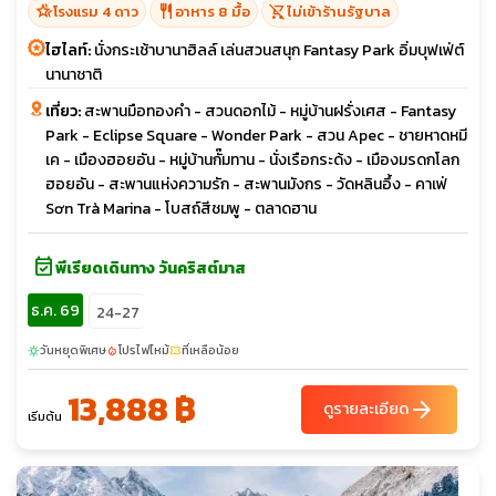
hotel_class
restaurant
shopping_cart_off
โรงแรม 4 ดาว
อาหาร 8 มื้อ
ไม่เข้าร้านรัฐบาล
ไฮไลท์:
นั่งกระเช้าบานาฮิลล์ เล่นสวนสนุก Fantasy Park อิ่มบุฟเฟ่ต์
นานาชาติ
เที่ยว:
สะพานมือทองคำ - สวนดอกไม้ - หมู่บ้านฝรั่งเศส - Fantasy
Park - Eclipse Square - Wonder Park - สวน Apec - ชายหาดหมี
เค - เมืองฮอยอัน - หมู่บ้านกั๊มทาน - นั่งเรือกระด้ง - เมืองมรดกโลก
ฮอยอัน - สะพานแห่งความรัก - สะพานมังกร - วัดหลินอึ้ง - คาเฟ่
Sơn Trà Marina - โบสถ์สีชมพู - ตลาดฮาน
event_available
พีเรียดเดินทาง วันคริสต์มาส
ธ.ค. 69
24-27
วันหยุดพิเศษ
โปรไฟไหม้
ที่เหลือน้อย
sunny
local_fire_department
confirmation_number
13,888 ฿
arrow_forward
ดูรายละเอียด
เริ่มต้น