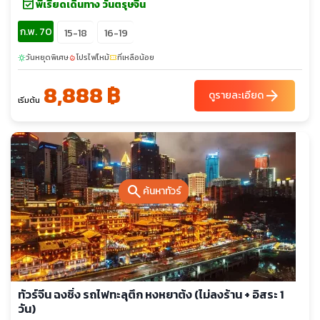
event_available
พีเรียดเดินทาง วันตรุษจีน
ก.พ. 70
15-18
16-19
วันหยุดพิเศษ
โปรไฟไหม้
ที่เหลือน้อย
sunny
local_fire_department
confirmation_number
8,888 ฿
arrow_forward
ดูรายละเอียด
เริ่มต้น
search
ค้นหาทัวร์
ทัวร์จีน ฉงชิ่ง รถไฟทะลุตึก หงหยาต้ง (ไม่ลงร้าน + อิสระ 1
วัน)