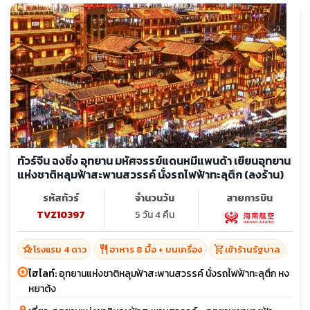
ทัวร์จีน ฉงชิ่ง อุทยาน มหัศจรรย์แดนหมีแพนด้า เยียนอุทยาน
แห่งชาติหลุมฟ้าสะพานสวรรค์ นั่งรถไฟฟ้าทะลุตึก (ลงร้าน)
รหัสทัวร์
จำนวนวัน
สายการบิน
TVZ10397
5 วัน 4 คืน
hotel_class
restaurant
shopping_cart
โรงแรม 4 ดาว
อาหาร 8 มื้อ + บนเครื่อง
เข้าร้านรัฐบาล
ไฮไลท์:
อุทยานแห่งชาติหลุมฟ้าสะพานสวรรค์ นั่งรถไฟฟ้าทะลุตึก หง
หยาต้ง