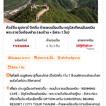
ทัวร์จีน ซุปตาร์ ปักกิ่ง กำแพงเมืองจีน จตุรัสเทียนอันเหมิน
พระราชวังต้องห้าม (ลงร้าน + อิสระ 1 วัน)
รหัสทัวร์
จำนวนวัน
สายการบิน
TVZ12054
5 วัน 3 คืน
hotel_class
restaurant
shopping_cart
โรงแรม 4 ดาว
อาหาร 6 มื้อ
เข้าร้านรัฐบาล
calendar_today
อิสระ 1 วัน
ไฮไลท์:
เมนูพิเศษ สุกี้มองโกล เป็ดปักกิ่ง 1 ใน 7 สิ่งมหัศจรรย์ของโลก
ชมไฮไลท์ประวัติศาสตร์
เที่ยว:
ประตูเมืองเก่าหย่งติ้ง - ถนนโบราณเฉียนเหมิน - RENMING
CAFÉ - จัตุรัสเทียนอันเหมิน - พระราชวังต้องห้ามกู้กง - อิสระท่อง
เที่ยวเต็มวัน หรือเลือกซื้อ OPTION เสริม (UNIVERSAL BEIJING
RESORT / CITY TOUR TIANJIN) - กำแพงเมืองจีน (ด่านจีหยงกวน)