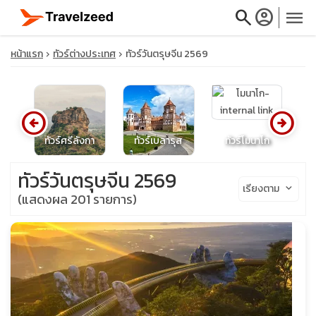
search
account_circle
menu
หน้าแรก
ทัวร์ต่างประเทศ
ทัวร์วันตรุษจีน 2569
arrow_circle_left
arrow_circle_right
close
ย
ทัวร์ศรีลังกา
ทัวร์เบลารุส
ทัวร์โมนาโก
ท
travel_explore
ทัวร์วันตรุษจีน 2569
เรียงตาม
keyboard_arrow_down
(แสดงผล 201 รายการ)
calendar_month
search