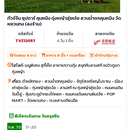
ทัวร์จีน ซุปตาร์ คุนหมิง ทุ่งหญ้าฮุ่ยเจ๋อ สวนน้ำตกคุนหมิง วัด
หยวนทง (ลงร้าน)
รหัสทัวร์
จำนวนวัน
สายการบิน
TVZ12057
4 วัน 3 คืน
hotel_class
restaurant
shopping_cart
โรงแรม 4 ดาว
อาหาร 8 มื้อ + บนเครื่อง
เข้าร้านรัฐบาล
ไฮไลท์:
เมนูพิเศษ สุกี้เห็ด อาหารกวางตุ้ง สนุกกับลานสกี ชมวิวภูเขา
ทุ่งหญ้า
เที่ยว:
ตำหนักทอง - สวนน้ำตกคุนหมิง - จัตุรัสเหรียญโบราณ - เมือง
เก่าฮุ่ยเจ๋อ - ทุ่งหญ้าฮุ่ยเจ๋อ - ลานสกี ณ ทุ่งหญ้าฮุ่ยเจ๋อ - ถนนคนเดิน
จินปี้ลู่ - ซุ้มประตูม้าทองไก่หยก - ถนนคนเดินหนานผิงเจีย - POP
MART - วัดหยวนทง - ทะเลสาบเตียนฉือ
event_available
พีเรียดเดินทาง วันตรุษจีน
ก.พ. 70
17-20