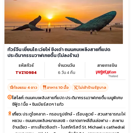
ทัวร์จีน เยี่ยนไถ เว่ยไห่ ชิงเต่า ถนนคบเพลิงสายที่แปด
ประติมากรรมวาฬเกยตื้น (ไม่ลงร้าน)
รหัสทัวร์
จำนวนวัน
สายการบิน
TVZ10984
6 วัน 4 คืน
hotel_class
restaurant
shopping_cart_off
โรงแรม 4 ดาว
อาหาร 10 มื้อ
ไม่เข้าร้านรัฐบาล
ไฮไลท์:
ถนนคบเพลิงสายที่แปด ประติมากรรมวาฬเกยตื้น เมนูพิเศษ
ซีฟู้ด 1 มื้อ + ชิมเบียร์สดๆ 1 แก้ว
เที่ยว:
ประตูโชคลาภ - กรอบรูปยักษ์ - เรือบลูเวย์ - สวนสาธารณะไห่
หยวน - ถนนคบเพลิงหมายเลข8 - ตลาดเกาหลีฮันเล่อฟาง - สะพาน
จ้านเฉียว - เกาะเสี่ยวชิงเต่า - โบสถ์คริสต์ St. Michael s cathedral