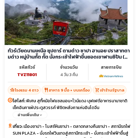
ทัวร์เวียดนามเหนือ ซุปตาร์ ตามด๋าว ซาปา ฮานอย ปราสาทตา
มด๋าว หมู่บ้านกั๊ต กั๊ต นั่งกระเช้าไฟฟ้าขึ้นยอดเขาฟานซิปัน (ลง
ร้าน)
รหัสทัวร์
จำนวนวัน
สายการบิน
TVZ11801
4 วัน 3 คืน
hotel_class
restaurant
shopping_cart
โรงแรม 4 ดาว
อาหาร 9 มื้อ + บนเครื่อง
เข้าร้านรัฐบาล
ไฮไลท์:
พิเศษ สุกี้หม้อไฟแซลมอน+ไวน์แดง บุฟเฟต์อาหารนานาชาติ
เช็คอินคาเฟ่ประตูสวรรค์ พิชิตหลังคาแห่งอินโดจีน
อ่านเพิ่มเติม
เที่ยว:
เมืองซาปา - โบสถ์หินซาปา - ตลาดกลางคืนซาปา - สถานีรถไฟ
SUN PLAZA - นั่งรถไฟวินเทจสู่สถานีกระเช้า - นั่งกระเช้าไฟฟ้าขึ้นสู่