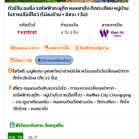
ทัวร์จีน ฉงชิ่ง รถไฟฟ้าทะลุตึก หงหยาต้ง ตึกตะเกียบ หมู่บ้าน
โบราณฉือขี่โขว่ (ไม่ลงร้าน + อิสระ 1 วัน)
รหัสทัวร์
จำนวนวัน
สายการบิน
TVZ11737
4 วัน 3 คืน
hotel_class
restaurant
shopping_cart_off
โรงแรม 4 ดาว
อาหาร 5 มื้อ
ไม่เข้าร้านรัฐบาล
calendar_today
flight_takeoff
อิสระ 1 วัน
บินตรงเชียงใหม่
ไฮไลท์:
เมนูพิเศษ บุฟเฟต์หม่าล่าหม้อไฟ พร้อมชมโชว์เปลี่ยนหน้ากาก
ตึกไคว่ชิงโหล (ตึก 22 ชั้น)
เที่ยว:
ถนนคนเดินสิบแปดบันได - การแสดงเปลี่ยนหน้ากาก -
รถไฟฟ้าทะลุตึก - หมู่บ้านโบราณฉือซี่โข่ว - Raffles City Chongqing
- ประตูเฉาเทียนเหมิน - ถนนคนเดินเจียฟางเป่ย - ตึกตะเกียบ - ตึกไค
ว่ชิงโหล - หงหยาต้ง
event_available
พีเรียดเดินทาง วันตรุษจีน
ก.พ. 70
14-17