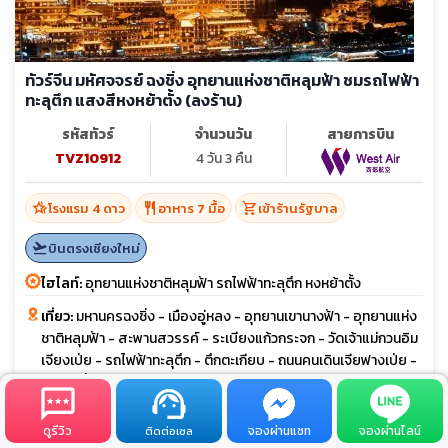
ทัวร์จีน มหัศจจรย์ ฉงชิ่ง อุทยานแห่งชาติหลุมฟ้า ชมรถไฟฟ้า
ทะลุตึก แสงสีหงหย้าตั้ง (ลงร้าน)
รหัสทัวร์
จำนวนวัน
สายการบิน
TVZ10912
4 วัน 3 คืน
hotel_class
restaurant
shopping_cart
โรงแรม 4 ดาว
อาหาร 7 มื้อ
เข้าร้านรัฐบาล
flight_takeoff
บินตรงเชียงใหม่
ไฮไลท์:
อุทยานแห่งชาติหลุมฟ้า รถไฟฟ้าทะลุตึก หงหย้าตั้ง
เที่ยว:
มหานครฉงชิ่ง - เมืองอู่หลง - อุทยานเขานางฟ้า - อุทยานแห่ง
ชาติหลุมฟ้า - สะพานสวรรค์ - ระเบียงแก้วกระจก - วัดเจ้าแม่กวนอิม
เจียงเป่ย - รถไฟฟ้าทะลุตึก - ตึกตะเกียบ - ถนนคนเดินเจียฟางเป่ย -
หงหย้าตั้ง
ดูรีวิว
จองผ่านแชท
จองผ่านไลน์
event_available
ติดต่อเซล
พีเรียดเดินทาง วันตรุษจีน