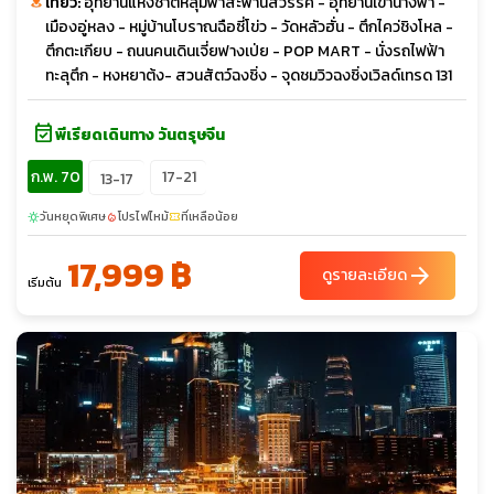
เที่ยว:
อุทยานแห่งชาติหลุมฟ้าสะพานสวรรค์ - อุทยานเขานางฟ้า -
เมืองอู่หลง - หมู่บ้านโบราณฉือซี่โข่ว - วัดหลัวฮั่น - ตึกไคว่ชิงโหล -
ตึกตะเกียบ - ถนนคนเดินเจี่ยฟางเป่ย - POP MART - นั่งรถไฟฟ้า
ทะลุตึก - หงหยาต้ง- สวนสัตว์ฉงชิ่ง - จุดชมวิวฉงชิ่งเวิลด์เทรด 131
event_available
พีเรียดเดินทาง วันตรุษจีน
ก.พ. 70
17-21
13-17
วันหยุดพิเศษ
โปรไฟไหม้
ที่เหลือน้อย
sunny
local_fire_department
confirmation_number
17,999 ฿
arrow_forward
ดูรายละเอียด
เริ่มต้น