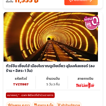
arrow_forward
เริ่มต้น
ทัวร์จีน เซี่ยงไฮ้ เมืองโบราณจูเจียเจี่ยว อุโมงค์เลเซอร์ (ลง
ร้าน + อิสระ 1 วัน)
รหัสทัวร์
จำนวนวัน
สายการบิน
TVZ11987
5 วัน 3 คืน
หมายเหตุ * : เฉพาะพีเรียดที่เข้าร่วมรายการ
hotel_class
restaurant
shopping_cart
โรงแรม 4 ดาว
อาหาร 6 มื้อ
เข้าร้านรัฐบาล