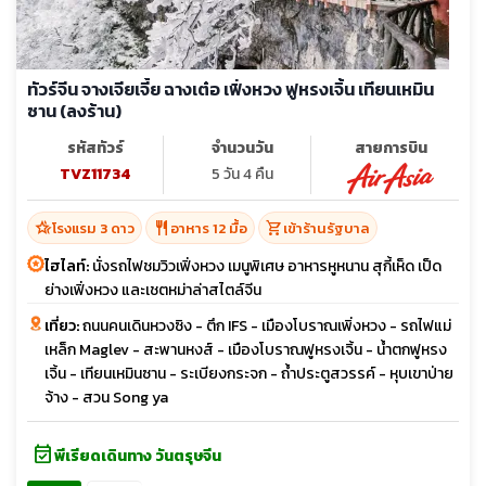
ทัวร์จีน จางเจียเจี้ย ฉางเต๋อ เฟิ่งหวง ฟูหรงเจิ้น เทียนเหมิน
ซาน (ลงร้าน)
รหัสทัวร์
จำนวนวัน
สายการบิน
TVZ11734
5 วัน 4 คืน
hotel_class
restaurant
shopping_cart
โรงแรม 3 ดาว
อาหาร 12 มื้อ
เข้าร้านรัฐบาล
ไฮไลท์:
นั่งรถไฟชมวิวเฟิ่งหวง เมนูพิเศษ อาหารหูหนาน สุกี้เห็ด เป็ด
ย่างเฟิ่งหวง และเชตหม่าล่าสไตล์จีน
เที่ยว:
ถนนคนเดินหวงซิง - ตึก IFS - เมืองโบราณเพิ่งหวง - รถไฟแม่
เหล็ก Maglev - สะพานหงส์ - เมืองโบราณฟูหรงเจิ้น - น้ำตกฟูหรง
เจิ้น - เทียนเหมินซาน - ระเบียงกระจก - ถ้ำประตูสวรรค์ - หุบเขาป่าย
จ้าง - สวน Song ya
event_available
พีเรียดเดินทาง วันตรุษจีน