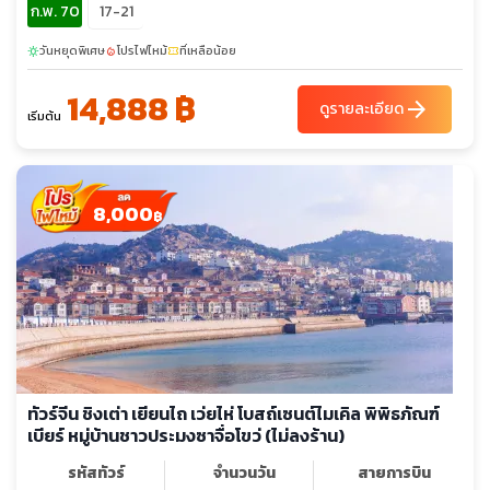
ก.พ. 70
17-21
วันหยุดพิเศษ
โปรไฟไหม้
ที่เหลือน้อย
sunny
local_fire_department
confirmation_number
14,888 ฿
arrow_forward
ดูรายละเอียด
เริ่มต้น
8,000
฿
ทัวร์จีน ชิงเต่า เยียนไถ เว่ยไห่ โบสถ์เซนต์ไมเคิล พิพิธภัณฑ์
เบียร์ หมู่บ้านชาวประมงซาจื่อโขว่ (ไม่ลงร้าน)
รหัสทัวร์
จำนวนวัน
สายการบิน