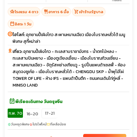
hotel_class
restaurant
shopping_cart
โรงแรม 4 ดาว
อาหาร 6 มื้อ
เข้าร้านรัฐบาล
calendar_today
อิสระ 1 วัน
ไฮไลท์:
อุทยานปี้เผิงโกว สะพานหนานเฉียว เมืองโบราณหลั่วไต้ เมนู
พิเศษ สุกี้หม่าล่า
เที่ยว:
อุทยานปี้เผิงโกว - ทะเลสาบราชามังกร - น้ำตกไป่หลง -
ทะเลสาบปันหยาง - เมืองตูเจียงเอี้ยน - เมืองโบราณก้วนเซี่ยน -
สะพานหนานเฉียว - จัตุรัสหย่างเทียนวู - รูปปั้นแพนด้าเซลฟี่ - ห้อง
สมุดจงซูเก๋อ - เมืองโบราณหลั่วไต้ - CHENGDU SKP - น้ำพุไม้ไผ่
TOWER OF LIFE - ห้าง IFS - แพนด้าปืนตึก - ถนนคนเดินไท่กู่หลี่ -
MINISO LAND
event_available
พีเรียดเดินทาง วันตรุษจีน
ก.พ. 70
17-21
16-20
วันหยุดพิเศษ
โปรไฟไหม้
ที่เหลือน้อย
sunny
local_fire_department
confirmation_number