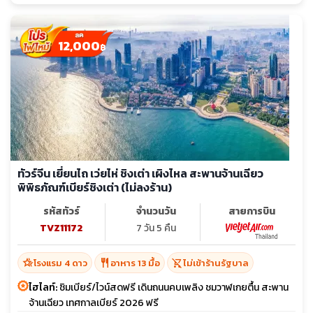
12,000
฿
ทัวร์จีน เยี่ยนไถ เว่ยไห่ ชิงเต่า เผิงไหล สะพานจ้านเฉียว
พิพิธภัณฑ์เบียร์ชิงเต่า (ไม่ลงร้าน)
รหัสทัวร์
จำนวนวัน
สายการบิน
TVZ11172
7 วัน 5 คืน
hotel_class
restaurant
shopping_cart_off
โรงแรม 4 ดาว
อาหาร 13 มื้อ
ไม่เข้าร้านรัฐบาล
ไฮไลท์:
ชิมเบียร์/ไวน์สดฟรี เดินถนนคบเพลิง ชมวาฬเกยตื้น สะพาน
จ้านเฉียว เทศกาลเบียร์ 2026 ฟรี