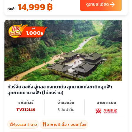
14,999 ฿
arrow_forward
ดูรายละเอียด
เริ่มต้น
1,000
฿
ทัวร์จีน ฉงชิ่ง อู่หลง หงหยาต้ง อุทยานแห่งชาติหลุมฟ้า
อุทยานเขานางฟ้า (ไม่ลงร้าน)
รหัสทัวร์
จำนวนวัน
สายการบิน
TVZ12149
5 วัน 4 คืน
hotel_class
restaurant
โรงแรม 4 ดาว
อาหาร 8 มื้อ + บนเครื่อง