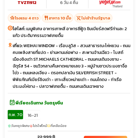
TVZ11912
6 วัน 4 คืน
hotel_class
restaurant
shopping_cart_off
โรงแรม 4 ดาว
อาหาร 10 มื้อ
ไม่เข้าร้านรัฐบาล
ไฮไลท์:
เมนูพิเศษ อาหารเกาหลี อาหารซีฟู้ด ชิมเบียร์สดฟรีท่านละ 2
แก้ว ประติมากรรมวาฬเกยตื้น
เที่ยว:
WEIHAI WINDOW - เรือบลูวิส - สวนสาธารณะไห่หยวน - ถนน
คบเพลิงสายที่แปด - ย่านหานเล่อฟาง - สะพานจ้านเฉียว - โบสถ์
เมืองชิงเต่า ST.MICHAELS CATHEDRAL - ถนนคนเดินจงซาน -
จัตุรัส 54 - ชมวิวกลางคืนหาดหมายเลข 3 - หมู่บ้านชาวประมงซาจื่อ
โข่ว - ถนนหลงเจียง - ตรอกปลาเงิน SILVERFISH STREET -
พิพิธภัณฑ์เบียร์ชิงเต่า - เกาะเสี่ยวหม่ายเต่า - ถนนไถตง - ท่าเรือ
ประมงไห่ชาง - ปลาวาฬเกยตื้น - ถนนคนเดินเฉาหยาง
event_available
พีเรียดเดินทาง วันตรุษจีน
ก.พ. 70
16-21
วันหยุดพิเศษ
โปรไฟไหม้
ที่เหลือน้อย
sunny
local_fire_department
confirmation_number
22,999 ฿