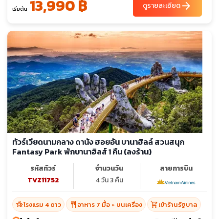
13,990 ฿
arrow_forward
ดูรายละเอียด
เริ่มต้น
ทัวร์เวียดนามกลาง ดานัง ฮอยอัน บานาฮิลล์ สวนสนุก
Fantasy Park พักบานาฮิลส์ 1 คืน (ลงร้าน)
รหัสทัวร์
จำนวนวัน
สายการบิน
TVZ11752
4 วัน 3 คืน
hotel_class
restaurant
shopping_cart
โรงแรม 4 ดาว
อาหาร 7 มื้อ + บนเครื่อง
เข้าร้านรัฐบาล