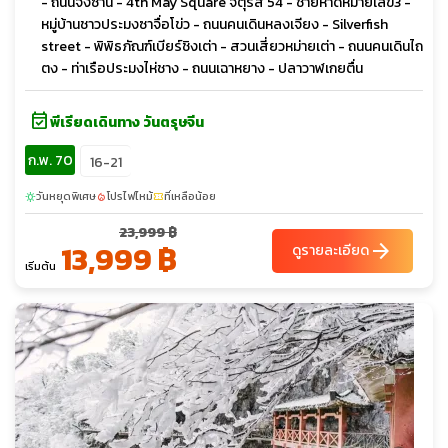
- ถนนจงซาน - 4th May Square จัตุรัส 54 - ชายหาดหมายเลข3 -
หมู่บ้านชาวประมงซาจื่อโข่ว - ถนนคนเดินหลงเจียง - Silverfish
street - พิพิธภัณฑ์เบียร์ชิงเต่า - สวนเสี่ยวหม่ายเต่า - ถนนคนเดินไถ
ตง - ท่าเรือประมงไห่ชาง - ถนนเฉาหยาง - ปลาวาฬเกยตื่น
event_available
พีเรียดเดินทาง วันตรุษจีน
ก.พ. 70
16-21
วันหยุดพิเศษ
โปรไฟไหม้
ที่เหลือน้อย
sunny
local_fire_department
confirmation_number
23,999 ฿
13,999 ฿
arrow_forward
ดูรายละเอียด
เริ่มต้น