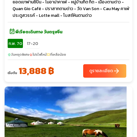
ยอดเขาฟานซิปัน - โมอาน่าคาเฟ่ - หมู่บ้านก็ต ก็ต - เมืองตามด่าว -
Quan Gio Café - ปราสาทตามด่าว - วัด Van Son - Cau May คาเฟ่
ประตูสวรรค์ - Lotte mall - โบสถ์หินตามด่าว
event_available
พีเรียดเดินทาง วันตรุษจีน
ก.พ. 70
17-20
วันหยุดพิเศษ
โปรไฟไหม้
ที่เหลือน้อย
sunny
local_fire_department
confirmation_number
13,888 ฿
arrow_forward
ดูรายละเอียด
เริ่มต้น