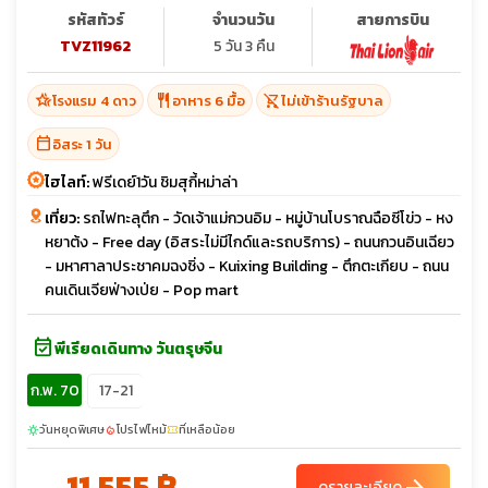
รหัสทัวร์
จำนวนวัน
สายการบิน
TVZ11962
5 วัน 3 คืน
hotel_class
restaurant
shopping_cart_off
โรงแรม 4 ดาว
อาหาร 6 มื้อ
ไม่เข้าร้านรัฐบาล
calendar_today
อิสระ 1 วัน
ไฮไลท์:
ฟรีเดย์1วัน ชิมสุกี้หม่าล่า
เที่ยว:
รถไฟทะลุตึก - วัดเจ้าแม่กวนอิม - หมู่บ้านโบราณฉือซีโข่ว - หง
หยาต้ง - Free day (อิสระไม่มีไกด์และรถบริการ) - ถนนกวนอินเฉียว
- มหาศาลาประชาคมฉงชิ่ง - Kuixing Building - ตึกตะเกียบ - ถนน
คนเดินเจียฟ่างเป่ย - Pop mart
event_available
พีเรียดเดินทาง วันตรุษจีน
ก.พ. 70
17-21
วันหยุดพิเศษ
โปรไฟไหม้
ที่เหลือน้อย
sunny
local_fire_department
confirmation_number
11,555 ฿
ดูรายละเอียด