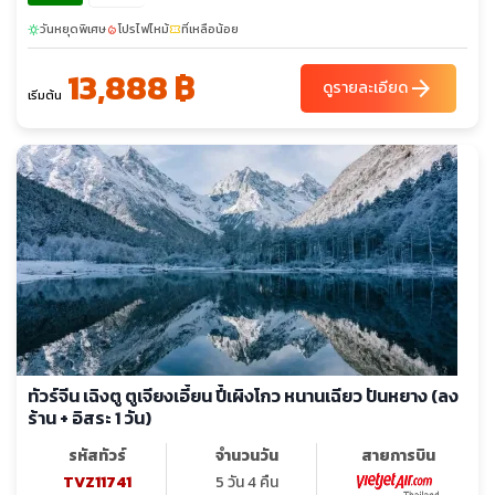
วันหยุดพิเศษ
โปรไฟไหม้
ที่เหลือน้อย
sunny
local_fire_department
confirmation_number
13,888 ฿
arrow_forward
ดูรายละเอียด
เริ่มต้น
ทัวร์จีน เฉิงตู ตูเจียงเอี้ยน ปี้เผิงโกว หนานเฉียว ปันหยาง (ลง
ร้าน + อิสระ 1 วัน)
รหัสทัวร์
จำนวนวัน
สายการบิน
TVZ11741
5 วัน 4 คืน