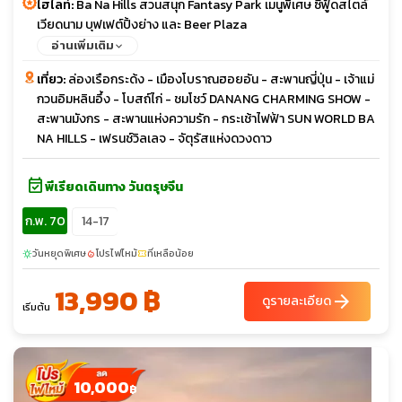
ไฮไลท์:
Ba Na Hills สวนสนุก Fantasy Park เมนูพิเศษ ซีฟู้ดสไตล์
เวียดนาม บุฟเฟต์ปิ้งย่าง และ Beer Plaza
อ่านเพิ่มเติม
เที่ยว:
ล่องเรือกระด้ง - เมืองโบราณฮอยอัน - สะพานญี่ปุ่น - เจ้าแม่
กวนอิมหลินอึ้ง - โบสถ์ไก่ - ชมโชว์ DANANG CHARMING SHOW -
สะพานมังกร - สะพานแห่งความรัก - กระเช้าไฟฟ้า SUN WORLD BA
NA HILLS - เฟรนช์วิลเลจ - จัตุรัสแห่งดวงดาว
event_available
พีเรียดเดินทาง วันตรุษจีน
ก.พ. 70
14-17
วันหยุดพิเศษ
โปรไฟไหม้
ที่เหลือน้อย
sunny
local_fire_department
confirmation_number
13,990 ฿
arrow_forward
ดูรายละเอียด
เริ่มต้น
10,000
฿