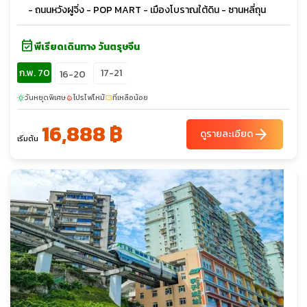
- ถนนหวังฝูจิ่ง - POP MART - เมืองโบราณใต้ดิน - ซานหลี่ถุน
event_available
พีเรียดเดินทาง วันตรุษจีน
ก.พ. 70
17-21
16-20
วันหยุดพิเศษ
โปรไฟไหม้
ที่เหลือน้อย
sunny
local_fire_department
confirmation_number
16,888 ฿
arrow_forward
ดูรายละเอียด
เริ่มต้น