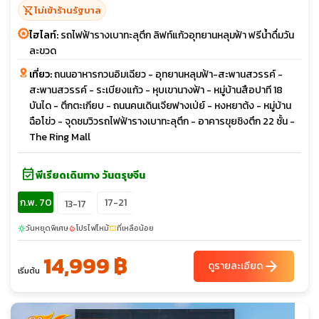
shopping_cart_off
ไม่เข้าร้านรัฐบาล
ไฮไลท์:
รถไฟฟ้ารางเบาทะลุตึก ลิฟท์แก้วอุทยานหลุมฟ้า ฟรีน้ำดื่มวัน
ละขวด
เที่ยว:
ถนนอาหารกวนอิมเฉียว - อุทยานหลุมฟ้า-สะพานสวรรค์ -
สะพานสวรรค์ - ระเบียงแก้ว - หุบเขานางฟ้า - หมู่บ้านสือปาที 18
บันได - ตึกตะเกียบ - ถนนคนเดินเจียฟางเป่ย์ - หงหยาต้ง - หมู่บ้าน
ฉือโข่ว - จุดชมวิวรถไฟฟ้ารางเบาทะลุตึก - อาคารขุยชิงตึก 22 ชั้น -
The Ring Mall
event_available
พีเรียดเดินทาง วันตรุษจีน
ก.พ. 70
17-21
13-17
วันหยุดพิเศษ
โปรไฟไหม้
ที่เหลือน้อย
sunny
local_fire_department
confirmation_number
14,999 ฿
arrow_forward
ดูรายละเอียด
เริ่มต้น