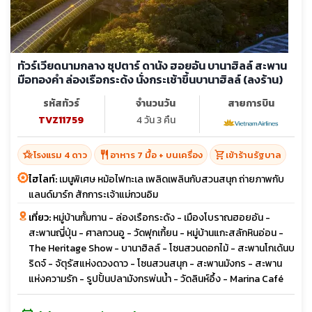
ทัวร์เวียดนามกลาง ซุปตาร์ ดานัง ฮอยอัน บานาฮิลล์ สะพาน
มือทองคำ ล่องเรือกระด้ง นั่งกระเช้าขึ้นบานาฮิลล์ (ลงร้าน)
รหัสทัวร์
จำนวนวัน
สายการบิน
TVZ11759
4 วัน 3 คืน
hotel_class
restaurant
shopping_cart
โรงแรม 4 ดาว
อาหาร 7 มื้อ + บนเครื่อง
เข้าร้านรัฐบาล
ไฮไลท์:
เมนูพิเศษ หม้อไฟทะเล เพลิดเพลินกับสวนสนุก ถ่ายภาพกับ
แลนด์มาร์ก สักการะเจ้าแม่กวนอิม
เที่ยว:
หมู่บ้านกั้มทาน - ล่องเรือกระดัง - เมืองโบราณฮอยอัน -
สะพานญี่ปุ่น - ศาลกวนอู - วัดฟุกเกี้ยน - หมู่บ้านแกะสลักหินอ่อน -
The Heritage Show - บานาฮิลล์ - โซนสวนดอกไม้ - สะพานโกเด้นบ
ริดจ์ - จัตุรัสแห่งดวงดาว - โซนสวนสนุก - สะพานมังกร - สะพาน
แห่งความรัก - รูปปั้นปลามังกรพ่นน้ำ - วัดลินห์อึ้ง - Marina Café