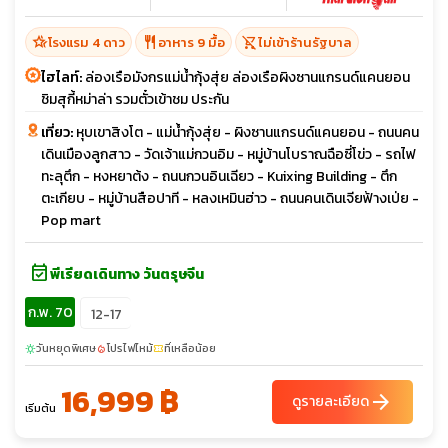
hotel_class
restaurant
shopping_cart_off
โรงแรม 4 ดาว
อาหาร 9 มื้อ
ไม่เข้าร้านรัฐบาล
ไฮไลท์:
ล่องเรือมังกรแม่น้ำกุ้งสุ่ย ล่องเรือผิงซานแกรนด์แคนยอน
ชิมสุกี้หม่าล่า รวมตั๋วเข้าชม ประกัน
เที่ยว:
หุบเขาสิงโต - แม่น้ำกุ้งสุ่ย - ผิงซานแกรนด์แคนยอน - ถนนคน
เดินเมืองลูกสาว - วัดเจ้าแม่กวนอิม - หมู่บ้านโบราณฉือซี่โข่ว - รถไฟ
ทะลุตึก - หงหยาต้ง - ถนนกวนอินเฉียว - Kuixing Building - ตึก
ตะเกียบ - หมู่บ้านสือปาที - หลงเหมินฮ่าว - ถนนคนเดินเจียฟ้างเป่ย -
Pop mart
event_available
พีเรียดเดินทาง วันตรุษจีน
ก.พ. 70
12-17
วันหยุดพิเศษ
โปรไฟไหม้
ที่เหลือน้อย
sunny
local_fire_department
confirmation_number
16,999 ฿
arrow_forward
ดูรายละเอียด
เริ่มต้น