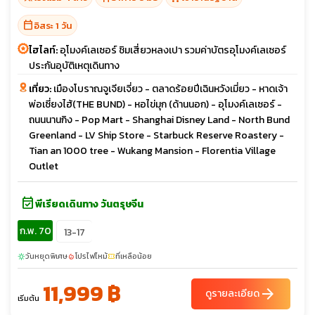
calendar_today
อิสระ 1 วัน
ไฮไลท์:
อุโมงค์เลเซอร์ ชิมเสี่ยวหลงเปา รวมค่าบัตรอุโมงค์เลเซอร์
ประกันอุบัติเหตุเดินทาง
เที่ยว:
เมืองโบราณจูเจียเจี่ยว - ตลาดร้อยปีเฉินหวังเมี่ยว - หาดเจ้า
พ่อเซี่ยงไฮ้(THE BUND) - หอไข่มุก (ด้านนอก) - อุโมงค์เลเซอร์ -
ถนนนานกิง - Pop Mart - Shanghai Disney Land - North Bund
Greenland - LV Ship Store - Starbuck Reserve Roastery -
Tian an 1000 tree - Wukang Mansion - Florentia Village
Outlet
event_available
พีเรียดเดินทาง วันตรุษจีน
ก.พ. 70
13-17
วันหยุดพิเศษ
โปรไฟไหม้
ที่เหลือน้อย
sunny
local_fire_department
confirmation_number
11,999 ฿
arrow_forward
ดูรายละเอียด
เริ่มต้น