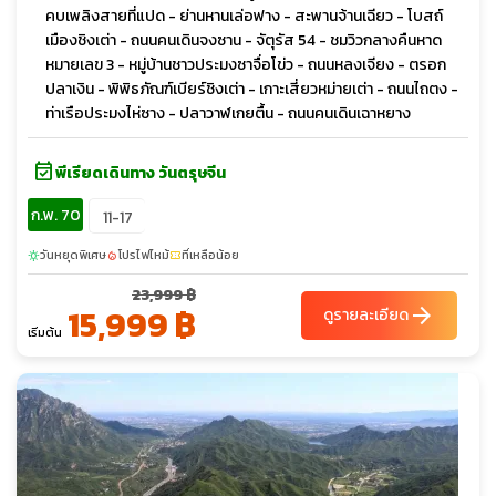
คบเพลิงสายที่แปด - ย่านหานเล่อฟาง - สะพานจ้านเฉียว - โบสถ์
เมืองชิงเต่า - ถนนคนเดินจงซาน - จัตุรัส 54 - ชมวิวกลางคืนหาด
หมายเลข 3 - หมู่บ้านชาวประมงซาจื่อโข่ว - ถนนหลงเจียง - ตรอก
ปลาเงิน - พิพิธภัณฑ์เบียร์ชิงเต่า - เกาะเสี่ยวหม่ายเต่า - ถนนไถตง -
ท่าเรือประมงไห่ซาง - ปลาวาฬเกยตื้น - ถนนคนเดินเฉาหยาง
event_available
พีเรียดเดินทาง วันตรุษจีน
ก.พ. 70
11-17
วันหยุดพิเศษ
โปรไฟไหม้
ที่เหลือน้อย
sunny
local_fire_department
confirmation_number
23,999 ฿
15,999 ฿
arrow_forward
ดูรายละเอียด
เริ่มต้น