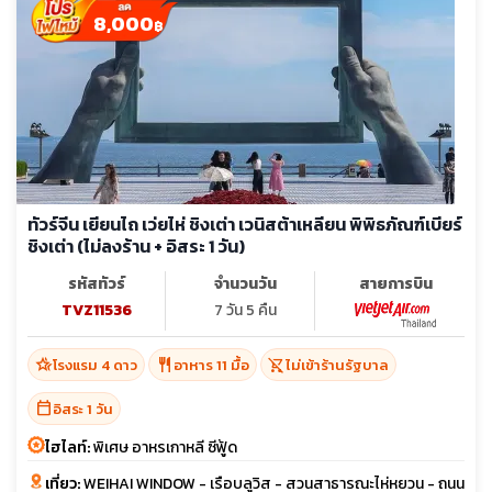
8,000
฿
ทัวร์จีน เยียนไถ เว่ยไห่ ชิงเต่า เวนิสต้าเหลียน พิพิธภัณฑ์เบียร์
ชิงเต่า (ไม่ลงร้าน + อิสระ 1 วัน)
รหัสทัวร์
จำนวนวัน
สายการบิน
TVZ11536
7 วัน 5 คืน
hotel_class
restaurant
shopping_cart_off
โรงแรม 4 ดาว
อาหาร 11 มื้อ
ไม่เข้าร้านรัฐบาล
calendar_today
อิสระ 1 วัน
ไฮไลท์:
พิเศษ อาหรเกาหลี ซีฟู้ด
เที่ยว:
WEIHAI WINDOW - เรือบลูวิส - สวนสาธารณะไห่หยวน - ถนน