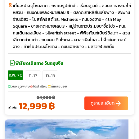
เที่ยว:
ประตูโชคลาภ - กรอบรูปยักษ์ - เรือบลูเวย์ - สวนสาธารณะไห่
หยวน - ถนนคบเพลิงหมายเลข 8 - ตลาดเกาหลีฮันเล่อฟาง - สะพาน
จ้านเฉียว - โบสถ์คริสต์ St. Michaels - ถนนจงซาน - 4th May
Square - ชายหาดหมายเลข 3 - หมู่บ้านชาวประมงซาจื่อโข่ว - ถนน
คนเดินหลงเจียง - Silverfish street - พิพิธภัณฑ์เบียร์ชิงเต่า - สวน
เสี่ยวหม่ายเต่า - ถนนคนเดินไถตง - ศาลาเผิงไหล - ไร่ไวน์คฤหาสน์
จาง - ท่าเรือประมงไห่ชาง - ถนนเฉาหยาง - ปลาวาฬเกยตื้น
event_available
พีเรียดเดินทาง วันตรุษจีน
ก.พ. 70
11-17
13-19
วันหยุดพิเศษ
โปรไฟไหม้
ที่เหลือน้อย
sunny
local_fire_department
confirmation_number
24,999 ฿
12,999 ฿
arrow_forward
ดูรายละเอียด
เริ่มต้น