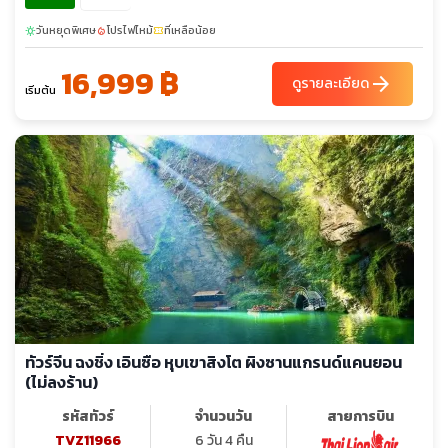
วันหยุดพิเศษ
โปรไฟไหม้
ที่เหลือน้อย
sunny
local_fire_department
confirmation_number
16,999 ฿
arrow_forward
ดูรายละเอียด
เริ่มต้น
ทัวร์จีน ฉงชิ่ง เอินซือ หุบเขาสิงโต ผิงซานแกรนด์แคนยอน
(ไม่ลงร้าน)
รหัสทัวร์
จำนวนวัน
สายการบิน
TVZ11966
6 วัน 4 คืน