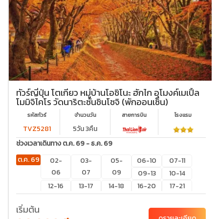
ทัวร์ญี่ปุ่น โตเกียว หมู่บ้านโอชิโนะ ฮักไก อุโมงค์เมเปิ้ล
โมมิจิไคโร วัดนาริตะซันชินโชจิ (พักออนเซ็น)
รหัสทัวร์
จำนวนวัน
สายการบิน
โรงเเรม
TVZ5281
5วัน 3คืน
ช่วงเวลาเดินทาง ต.ค. 69 - ธ.ค. 69
ต.ค. 69
02-
03-
05-
06-10
07-11
06
07
09
09-13
10-14
12-16
13-17
14-18
16-20
17-21
19-23
20-
21-25
22-26
24-28
เริ่มต้น
24
27-31
28-01
29-
ดูรายละเอียด