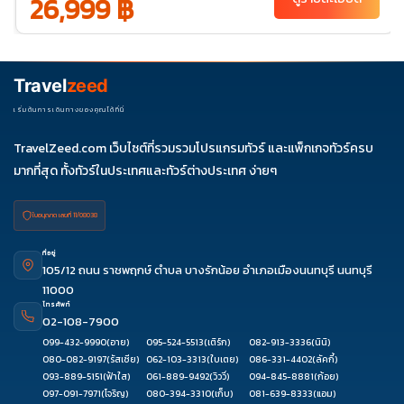
26,999 ฿
02
31-04
พ.ย. 69
01-05
03-
04-
05-
07-11
Travel
zeed
07
08
09
08-12
10-14
11-15
12-16
14-18
15-19
เริ่มต้นการเดินทางของคุณได้ที่นี่
17-21
18-22
19-23
21-25
22-26
TravelZeed.com เว็บไซต์ที่รวมรวมโปรแกรมทัวร์ และแพ็กเกจทัวร์ครบ
24-28
25-29
26-
28-
29-
มากที่สุด ทั้งทัวร์ในประเทศและทัวร์ต่างประเทศ ง่ายๆ
30
02
03
ใบอนุญาต เลขที่ 11/08038
ที่อยู่
105/12 ถนน ราชพฤกษ์ ตำบล บางรักน้อย อำเภอเมืองนนทบุรี นนทบุรี
11000
โทรศัพท์
02-108-7900
099-432-9990
(อาย)
095-524-5513
(เติร์ก)
082-913-3336
(นินิ)
080-082-9197
(รัสเซีย)
062-103-3313
(ใบเตย)
086-331-4402
(ลัคกี้)
093-889-5151
(ฟ้าใส)
061-889-9492
(วิววี่)
094-845-8881
(ก้อย)
097-091-7971
(โจริญ)
080-394-3310
(เก็บ)
081-639-8333
(แอม)