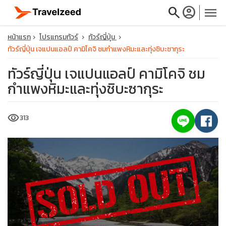
search
account_circle
menu
หน้าแรก
โปรแกรมทัวร์
ทัวร์ญี่ปุ่น
ทัวร์ญี่ปุ่น เจแปนแอลป์ คามิโคจิ ชมกำแพงหิมะและทุ่งชิบะซากุระ
ทัวร์ญี่ปุ่น เจแปนแอลป์ คามิโคจิ ชม
กำแพงหิมะและทุ่งชิบะซากุระ
close
visibility
313
travel_explore
calendar_month
search