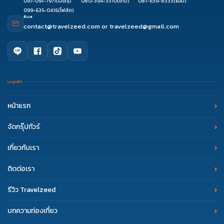
097-091-7971
(โจริญ)
080-394-3310
(เก็บ)
081-639-8333
(แอม)
099-635-0416
(โฟล์ค)
อีเมล
contact@travelzeed.com
or
travelzeed@gmail.com
เมนูหลัก
หน้าแรก
จัดกรุ๊ปทัวร์
เกี่ยวกับเรา
ติดต่อเรา
รีวิว Travelzeed
บทความท่องเที่ยว