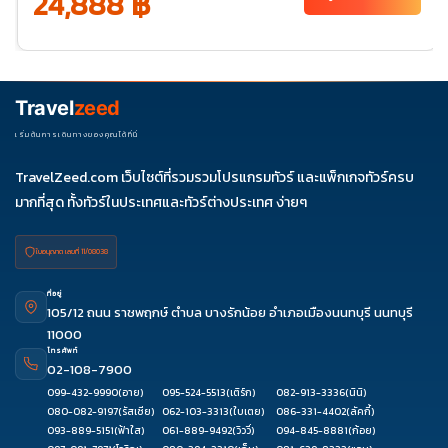
24,888 ฿
พ.ย. 69
20-
25
ธ.ค. 69
04-
06-11
11-16
18-23
25-30
09
27-01
Travel
zeed
ม.ค. 70
01-06
03-
เริ่มต้นการเดินทางของคุณได้ที่นี่
08
TravelZeed.com เว็บไซต์ที่รวมรวมโปรแกรมทัวร์ และแพ็กเกจทัวร์ครบ
มากที่สุด ทั้งทัวร์ในประเทศและทัวร์ต่างประเทศ ง่ายๆ
ใบอนุญาต เลขที่ 11/08038
ที่อยู่
105/12 ถนน ราชพฤกษ์ ตำบล บางรักน้อย อำเภอเมืองนนทบุรี นนทบุรี
11000
โทรศัพท์
02-108-7900
099-432-9990
(อาย)
095-524-5513
(เติร์ก)
082-913-3336
(นินิ)
080-082-9197
(รัสเซีย)
062-103-3313
(ใบเตย)
086-331-4402
(ลัคกี้)
093-889-5151
(ฟ้าใส)
061-889-9492
(วิววี่)
094-845-8881
(ก้อย)