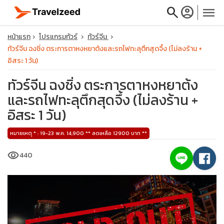
search
account_circle
menu
หน้าแรก
โปรแกรมทัวร์
ทัวร์จีน
ทัวร์จีน ฉงชิ่ง ตระการตาหงหยาต้งและรถไฟทะลุตึกสุดจึ้ง (ไม่ลงร้าน +
อิสระ 1 วัน)
ทัวร์จีน ฉงชิ่ง ตระการตาหงหยาต้ง
close
และรถไฟทะลุตึกสุดจึ้ง (ไม่ลงร้าน +
อิสระ 1 วัน)
travel_explore
หมายเหตุ * : 19-23 พ.ค. 14,900 ** ลดเหลือ 12900 บาท **
calendar_month
visibility
440
search