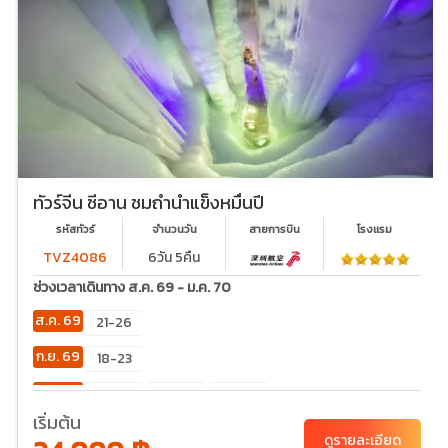
ทัวร์จีน ซีอาน ชมถ้ำน้ำแข็งหมื่นปี
รหัสทัวร์
จำนวนวัน
สายการบิน
โรงเเรม
TVZ4086
6วัน 5คืน
ช่วงเวลาเดินทาง ส.ค. 69 - ม.ค. 70
ส.ค. 69
21-26
ก.ย. 69
18-23
ต.ค. 69
02-
23-28
30-
07
04
เริ่มต้น
ดูรายละเอียด