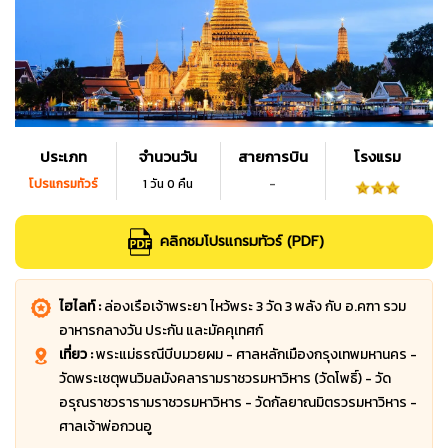
ประเภท
จำนวนวัน
สายการบิน
โรงแรม
-
โปรแกรมทัวร์
1 วัน 0 คืน
คลิกชมโปรแกรมทัวร์ (PDF)
ไฮไลท์ :
ล่องเรือเจ้าพระยา ไหว้พระ 3 วัด 3 พลัง กับ อ.คฑา รวม
อาหารกลางวัน ประกัน และมัคคุเทศก์
เที่ยว :
พระแม่ธรณีบีบมวยผม - ศาลหลักเมืองกรุงเทพมหานคร -
วัดพระเชตุพนวิมลมังคลารามราชวรมหาวิหาร (วัดโพธิ์) - วัด
อรุณราชวรารามราชวรมหาวิหาร - วัดกัลยาณมิตรวรมหาวิหาร -
ศาลเจ้าพ่อกวนอู