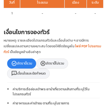
วันที่
โรงแรม
เมือง
ระดับ
1
-
-
-
เงื่อนไขการจองทัวร์
หมายเหตุ: รายละเอียดโปรแกรมทัวร์และเงื่อนไขต่าง ๆ อาจมีการ
เปลี่ยนแปลงตามความเหมาะสม โดยขอให้ยึดข้อมูลใน
ไฟล์ PDF โปรแกรม
ทัวร์
เป็นข้อมูลอ้างอิงล่าสุด
check_circle
cancel
อัตรานี้รวม
อัตรานี้ไม่รวม
chat_info
เงื่อนไขและข้อกำหนด
ค่าบริการเรือล่องเจ้าพระยานำเที่ยวตามเส้นทางที่ระบุไว้ใน
โปรแกรมทัวร์
ค่าอาหารและค่าเข้าชม ตามที่ระบุในรายการ