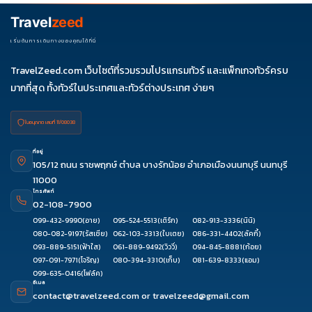
Travel
zeed
เริ่มต้นการเดินทางของคุณได้ที่นี่
TravelZeed.com เว็บไซต์ที่รวมรวมโปรแกรมทัวร์ และแพ็กเกจทัวร์ครบ
มากที่สุด ทั้งทัวร์ในประเทศและทัวร์ต่างประเทศ ง่ายๆ
ใบอนุญาต เลขที่ 11/08038
ที่อยู่
105/12 ถนน ราชพฤกษ์ ตำบล บางรักน้อย อำเภอเมืองนนทบุรี นนทบุรี
11000
โทรศัพท์
02-108-7900
099-432-9990
(อาย)
095-524-5513
(เติร์ก)
082-913-3336
(นินิ)
080-082-9197
(รัสเซีย)
062-103-3313
(ใบเตย)
086-331-4402
(ลัคกี้)
093-889-5151
(ฟ้าใส)
061-889-9492
(วิววี่)
094-845-8881
(ก้อย)
097-091-7971
(โจริญ)
080-394-3310
(เก็บ)
081-639-8333
(แอม)
099-635-0416
(โฟล์ค)
อีเมล
contact@travelzeed.com
or
travelzeed@gmail.com