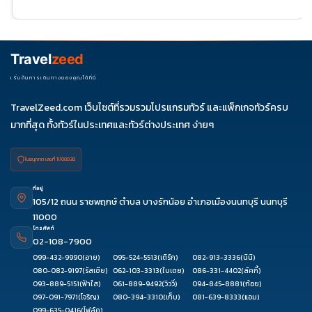
25
ธ.ค. 69
04-
06-11
11-16
18-23
25-30
09
27-01
Travel
zeed
ม.ค. 70
01-06
03-
เริ่มต้นการเดินทางของคุณได้ที่นี่
08
TravelZeed.com เว็บไซต์ที่รวมรวมโปรแกรมทัวร์ และแพ็กเกจทัวร์ครบ
มากที่สุด ทั้งทัวร์ในประเทศและทัวร์ต่างประเทศ ง่ายๆ
ใบอนุญาต เลขที่ 11/08038
ที่อยู่
105/12 ถนน ราชพฤกษ์ ตำบล บางรักน้อย อำเภอเมืองนนทบุรี นนทบุรี
11000
โทรศัพท์
02-108-7900
099-432-9990
(อาย)
095-524-5513
(เติร์ก)
082-913-3336
(นินิ)
080-082-9197
(รัสเซีย)
062-103-3313
(ใบเตย)
086-331-4402
(ลัคกี้)
093-889-5151
(ฟ้าใส)
061-889-9492
(วิววี่)
094-845-8881
(ก้อย)
097-091-7971
(โจริญ)
080-394-3310
(เก็บ)
081-639-8333
(แอม)
099-635-0416
(โฟล์ค)