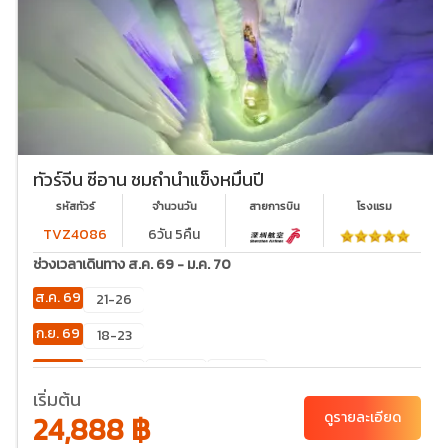
ทัวร์จีน ซีอาน ชมถ้ำน้ำแข็งหมื่นปี
รหัสทัวร์
จำนวนวัน
สายการบิน
โรงเเรม
TVZ4086
6วัน 5คืน
ช่วงเวลาเดินทาง ส.ค. 69 - ม.ค. 70
ส.ค. 69
21-26
ก.ย. 69
18-23
ต.ค. 69
02-
23-28
30-
07
04
เริ่มต้น
24,888 ฿
ดูรายละเอียด
พ.ย. 69
20-