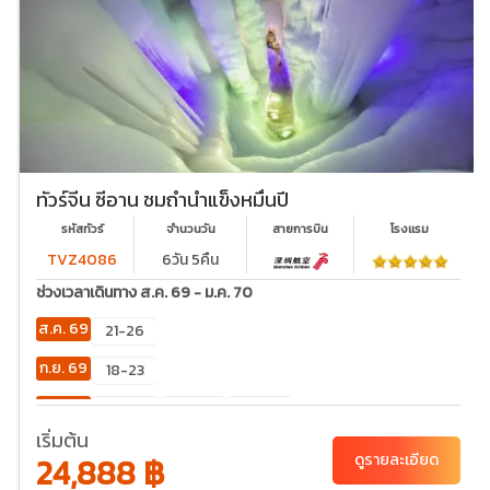
ทัวร์จีน ซีอาน ชมถ้ำน้ำแข็งหมื่นปี
รหัสทัวร์
จำนวนวัน
สายการบิน
โรงเเรม
TVZ4086
6วัน 5คืน
ช่วงเวลาเดินทาง ส.ค. 69 - ม.ค. 70
ส.ค. 69
21-26
ก.ย. 69
18-23
ต.ค. 69
02-
23-28
30-
07
04
เริ่มต้น
24,888 ฿
ดูรายละเอียด
พ.ย. 69
20-