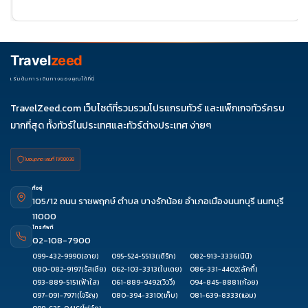
25
ธ.ค. 69
04-
06-11
11-16
18-23
25-30
09
27-01
Travel
zeed
ม.ค. 70
01-06
03-
เริ่มต้นการเดินทางของคุณได้ที่นี่
08
TravelZeed.com เว็บไซต์ที่รวมรวมโปรแกรมทัวร์ และแพ็กเกจทัวร์ครบ
มากที่สุด ทั้งทัวร์ในประเทศและทัวร์ต่างประเทศ ง่ายๆ
ใบอนุญาต เลขที่ 11/08038
ที่อยู่
105/12 ถนน ราชพฤกษ์ ตำบล บางรักน้อย อำเภอเมืองนนทบุรี นนทบุรี
11000
โทรศัพท์
02-108-7900
099-432-9990
(อาย)
095-524-5513
(เติร์ก)
082-913-3336
(นินิ)
080-082-9197
(รัสเซีย)
062-103-3313
(ใบเตย)
086-331-4402
(ลัคกี้)
093-889-5151
(ฟ้าใส)
061-889-9492
(วิววี่)
094-845-8881
(ก้อย)
097-091-7971
(โจริญ)
080-394-3310
(เก็บ)
081-639-8333
(แอม)