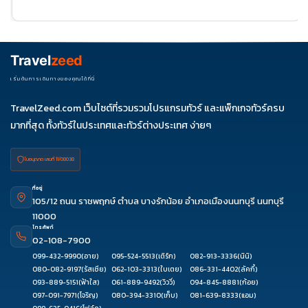
25
ธ.ค. 69
04-
06-11
11-16
18-23
25-30
09
27-01
Travel
zeed
ม.ค. 70
01-06
03-
เริ่มต้นการเดินทางของคุณได้ที่นี่
08
TravelZeed.com เว็บไซต์ที่รวมรวมโปรแกรมทัวร์ และแพ็กเกจทัวร์ครบ
มากที่สุด ทั้งทัวร์ในประเทศและทัวร์ต่างประเทศ ง่ายๆ
ใบอนุญาต เลขที่ 11/08038
ที่อยู่
105/12 ถนน ราชพฤกษ์ ตำบล บางรักน้อย อำเภอเมืองนนทบุรี นนทบุรี
11000
โทรศัพท์
02-108-7900
099-432-9990
(อาย)
095-524-5513
(เติร์ก)
082-913-3336
(นินิ)
080-082-9197
(รัสเซีย)
062-103-3313
(ใบเตย)
086-331-4402
(ลัคกี้)
093-889-5151
(ฟ้าใส)
061-889-9492
(วิววี่)
094-845-8881
(ก้อย)
097-091-7971
(โจริญ)
080-394-3310
(เก็บ)
081-639-8333
(แอม)