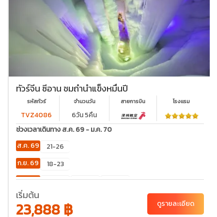
ทัวร์จีน ซีอาน ชมถ้ำน้ำแข็งหมื่นปี
รหัสทัวร์
จำนวนวัน
สายการบิน
โรงเเรม
TVZ4086
6วัน 5คืน
ช่วงเวลาเดินทาง ส.ค. 69 - ม.ค. 70
ส.ค. 69
21-26
ก.ย. 69
18-23
ต.ค. 69
02-
23-28
30-
07
04
เริ่มต้น
23,888 ฿
ดูรายละเอียด
พ.ย. 69
20-