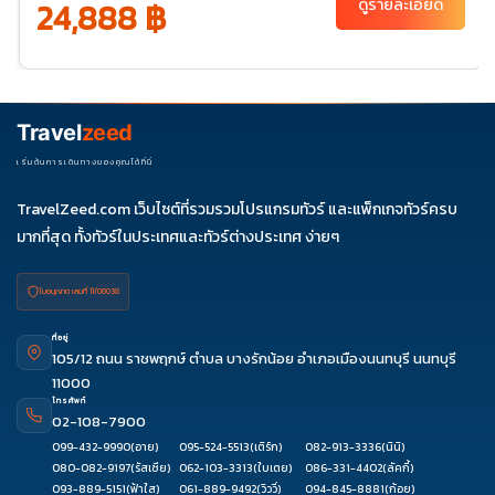
24,888 ฿
ดูรายละเอียด
พ.ย. 69
20-
25
ธ.ค. 69
04-
06-11
11-16
18-23
25-30
09
27-01
Travel
zeed
ม.ค. 70
01-06
03-
เริ่มต้นการเดินทางของคุณได้ที่นี่
08
TravelZeed.com เว็บไซต์ที่รวมรวมโปรแกรมทัวร์ และแพ็กเกจทัวร์ครบ
มากที่สุด ทั้งทัวร์ในประเทศและทัวร์ต่างประเทศ ง่ายๆ
ใบอนุญาต เลขที่ 11/08038
ที่อยู่
105/12 ถนน ราชพฤกษ์ ตำบล บางรักน้อย อำเภอเมืองนนทบุรี นนทบุรี
11000
โทรศัพท์
02-108-7900
099-432-9990
(อาย)
095-524-5513
(เติร์ก)
082-913-3336
(นินิ)
080-082-9197
(รัสเซีย)
062-103-3313
(ใบเตย)
086-331-4402
(ลัคกี้)
093-889-5151
(ฟ้าใส)
061-889-9492
(วิววี่)
094-845-8881
(ก้อย)