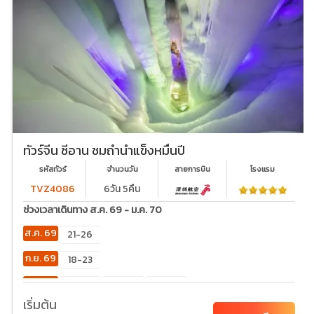
ทัวร์จีน ซีอาน ชมถ้ำน้ำแข็งหมื่นปี
รหัสทัวร์
จำนวนวัน
สายการบิน
โรงเเรม
TVZ4086
6วัน 5คืน
ช่วงเวลาเดินทาง ส.ค. 69 - ม.ค. 70
ส.ค. 69
21-26
ก.ย. 69
18-23
ต.ค. 69
02-
23-28
30-
07
04
เริ่มต้น