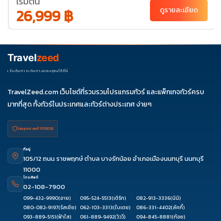
เริ่มต้น
24
27-31
28-01
29-
26,999 ฿
ดูรายละเอียด
02
31-04
พ.ย. 69
01-05
03-
04-
05-
07-11
Travel
zeed
07
08
09
08-12
10-14
11-15
12-16
14-18
15-19
เริ่มต้นการเดินทางของคุณได้ที่นี่
17-21
18-22
19-23
21-25
22-26
TravelZeed.com เว็บไซต์ที่รวมรวมโปรแกรมทัวร์ และแพ็กเกจทัวร์ครบ
24-28
25-29
26-
28-
29-
มากที่สุด ทั้งทัวร์ในประเทศและทัวร์ต่างประเทศ ง่ายๆ
30
02
03
ใบอนุญาต เลขที่ 11/08038
ที่อยู่
105/12 ถนน ราชพฤกษ์ ตำบล บางรักน้อย อำเภอเมืองนนทบุรี นนทบุรี
11000
โทรศัพท์
02-108-7900
099-432-9990
(อาย)
095-524-5513
(เติร์ก)
082-913-3336
(นินิ)
080-082-9197
(รัสเซีย)
062-103-3313
(ใบเตย)
086-331-4402
(ลัคกี้)
093-889-5151
(ฟ้าใส)
061-889-9492
(วิววี่)
094-845-8881
(ก้อย)