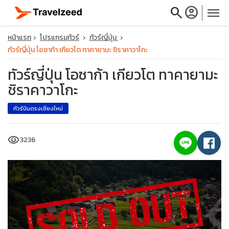
search
account_circle
menu
หน้าแรก
โปรแกรมทัวร์
ทัวร์ญี่ปุ่น
ทัวร์ญี่ปุ่น โอซาก้า เกียวโต ทาคายามะ ชิราคาวาโกะ
ทัวร์ญี่ปุ่น โอซาก้า เกียวโต ทาคายามะ
ชิราคาวาโกะ
close
ทัวร์บินตรงเชียงใหม่
travel_explore
visibility
3236
calendar_month
search