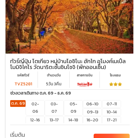
ทัวร์ญี่ปุ่น โตเกียว หมู่บ้านโอชิโนะ ฮักไก อุโมงค์เมเปิ้ล
โมมิจิไคโร วัดนาริตะซันชินโชจิ (พักออนเซ็น)
รหัสทัวร์
จำนวนวัน
สายการบิน
โรงเเรม
TVZ5281
5วัน 3คืน
ช่วงเวลาเดินทาง ต.ค. 69 - ธ.ค. 69
ต.ค. 69
02-
03-
05-
06-10
07-11
06
07
09
09-13
10-14
12-16
13-17
14-18
16-20
17-21
19-23
20-
21-25
22-26
24-28
เริ่มต้น
24
27-31
28-01
29-