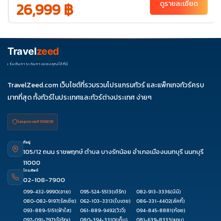
26,999 ฿
ดูรายละเอียด
02
31-04
พ.ย. 69
01-05
03-
04-
05-
07-11
Travel
zeed
07
08
09
08-12
10-14
11-15
12-16
14-18
15-19
เริ่มต้นการเดินทางของคุณได้ที่นี่
17-21
18-22
19-23
21-25
22-26
TravelZeed.com เว็บไซต์ที่รวมรวมโปรแกรมทัวร์ และแพ็กเกจทัวร์ครบ
24-28
25-29
26-
28-
29-
มากที่สุด ทั้งทัวร์ในประเทศและทัวร์ต่างประเทศ ง่ายๆ
30
02
03
ใบอนุญาต เลขที่ 11/08038
ที่อยู่
105/12 ถนน ราชพฤกษ์ ตำบล บางรักน้อย อำเภอเมืองนนทบุรี นนทบุรี
11000
โทรศัพท์
02-108-7900
099-432-9990
(อาย)
095-524-5513
(เติร์ก)
082-913-3336
(นินิ)
080-082-9197
(รัสเซีย)
062-103-3313
(ใบเตย)
086-331-4402
(ลัคกี้)
093-889-5151
(ฟ้าใส)
061-889-9492
(วิววี่)
094-845-8881
(ก้อย)
097-091-7971
(โจริญ)
080-394-3310
(เก็บ)
081-639-8333
(แอม)