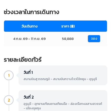
ช่วงเวลาในการเดินทาง
วันเดินทาง
ราคา (฿)
4 ก.ย. 69 - 11 ก.ย. 69
58,888
จอง
รายละเอียดทัวร์
วันที่ 1
1
สนามบินสุวรรณภูมิ - สนามบินกวางโจวไป๋หยุน - อุรุมุฉี
วันที่ 2
2
อุรุมุฉี - อุทยานเทียนซานเทียนฉือ - ล่องเรือทะเลสาบสวรรค์
- เมืองขุยถุน