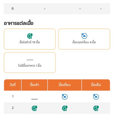
8
-
-
-
อาหารแต่ละมื้อ
มื้อในทัวร์ 19 มื้อ
มื้อบนเครื่อง 4 มื้อ
ไม่มีมื้ออาหาร 1 มื้อ
วันที่
มื้อเช้า
มื้อเที่ยง
มื้อเย็น
1
2