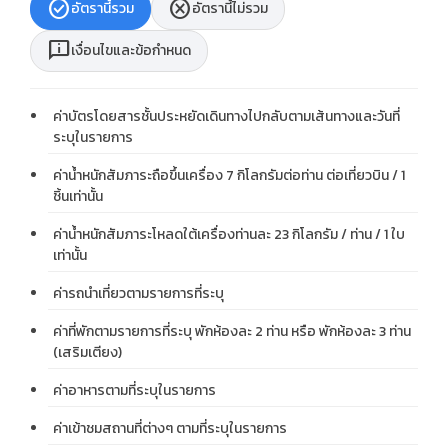
check_circle
cancel
อัตรานี้รวม
อัตรานี้ไม่รวม
chat_info
เงื่อนไขและข้อกำหนด
ค่าบัตรโดยสารชั้นประหยัดเดินทางไปกลับตามเส้นทางและวันที่
ระบุในรายการ
ค่าน้ำหนักสัมภาระถือขึ้นเครื่อง 7 กิโลกรัมต่อท่าน ต่อเที่ยวบิน / 1
ชิ้นเท่านั้น
ค่าน้ำหนักสัมภาระโหลดใต้เครื่องท่านละ 23 กิโลกรัม / ท่าน / 1 ใบ
เท่านั้น
ค่ารถนำเที่ยวตามรายการที่ระบุ
ค่าที่พักตามรายการที่ระบุ พักห้องละ 2 ท่าน หรือ พักห้องละ 3 ท่าน
(เสริมเตียง)
ค่าอาหารตามที่ระบุในรายการ
ค่าเข้าชมสถานที่ต่างๆ ตามที่ระบุในรายการ