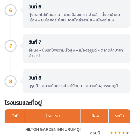
วันที่ 6
6
ทุ่งดอกไม้เทียนซาน - ย่านเมืองเก่าคาจ้านฉี - นั่งรถม้าชม
เมือง - ชิมไอศครีมโฮมเมดสไตล์รัสเซีย - เมืองอี๋หนิง
วันที่ 7
7
อี๋หนิง - นั่งรถไฟความเร็วสูง - เมืองอุรุมุฉี - ตลาดค้าปาจา
ต้าจาปา
วันที่ 8
8
อุรุมุฉี - สนามบินกวางโจวไป๋หยุน - สนามบินสุวรรณภูมิ
โรงแรมและที่อยู่
วันที่
โรงแรม
เมือง
ระดับ
HILTON GARDEN INN URUMQI
1
อุรุมุฉี
★
★
★
★
★