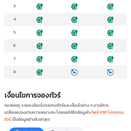
3
4
5
6
7
8
เงื่อนไขการจองทัวร์
หมายเหตุ: รายละเอียดโปรแกรมทัวร์และเงื่อนไขต่าง ๆ อาจมีการ
เปลี่ยนแปลงตามความเหมาะสม โดยขอให้ยึดข้อมูลใน
ไฟล์ PDF โปรแกรม
ทัวร์
เป็นข้อมูลอ้างอิงล่าสุด