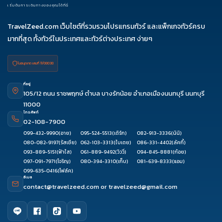
ม.ค. 70
01-06
03-
เริ่มต้นการเดินทางของคุณได้ที่นี่
08
TravelZeed.com เว็บไซต์ที่รวมรวมโปรแกรมทัวร์ และแพ็กเกจทัวร์ครบ
มากที่สุด ทั้งทัวร์ในประเทศและทัวร์ต่างประเทศ ง่ายๆ
ใบอนุญาต เลขที่ 11/08038
ที่อยู่
105/12 ถนน ราชพฤกษ์ ตำบล บางรักน้อย อำเภอเมืองนนทบุรี นนทบุรี
11000
โทรศัพท์
02-108-7900
099-432-9990
(อาย)
095-524-5513
(เติร์ก)
082-913-3336
(นินิ)
080-082-9197
(รัสเซีย)
062-103-3313
(ใบเตย)
086-331-4402
(ลัคกี้)
093-889-5151
(ฟ้าใส)
061-889-9492
(วิววี่)
094-845-8881
(ก้อย)
097-091-7971
(โจริญ)
080-394-3310
(เก็บ)
081-639-8333
(แอม)
099-635-0416
(โฟล์ค)
อีเมล
contact@travelzeed.com
or
travelzeed@gmail.com