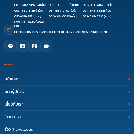
080-082-9197
(รัสเซีย)
062-103-3313
(ใบเตย)
086-331-4402
(ลัคกี้)
093-889-5151
(ฟ้าใส)
061-889-9492
(วิววี่)
094-845-8881
(ก้อย)
097-091-7971
(โจริญ)
080-394-3310
(เก็บ)
081-639-8333
(แอม)
099-635-0416
(โฟล์ค)
อีเมล
contact@travelzeed.com
or
travelzeed@gmail.com
เมนูหลัก
หน้าแรก
จัดกรุ๊ปทัวร์
เกี่ยวกับเรา
ติดต่อเรา
รีวิว Travelzeed