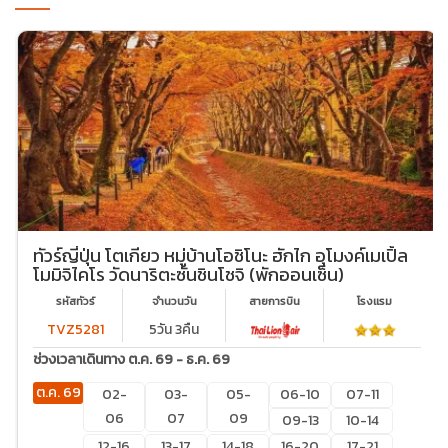
ทัวร์ญี่ปุ่น โตเกียว หมู่บ้านโอชิโนะ ฮักไก อุโมงค์เมเปิ้ล
โมมิจิไคโร วัดนาริตะซันชินโชจิ (พักออนเซ็น)
รหัสทัวร์
จำนวนวัน
สายการบิน
โรงเเรม
TVZ5281
5วัน 3คืน
ช่วงเวลาเดินทาง ต.ค. 69 - ธ.ค. 69
ต.ค. 69
02-
03-
05-
06-10
07-11
06
07
09
09-13
10-14
12-16
13-17
14-18
16-20
17-21