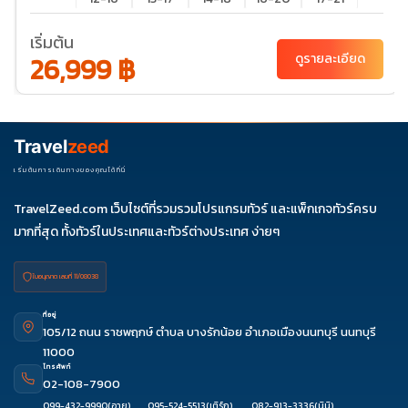
19-23
20-
21-25
22-26
24-28
เริ่มต้น
24
27-31
28-01
29-
26,999 ฿
ดูรายละเอียด
02
31-04
พ.ย. 69
01-05
03-
04-
05-
07-11
Travel
zeed
07
08
09
08-12
10-14
11-15
12-16
14-18
15-19
เริ่มต้นการเดินทางของคุณได้ที่นี่
17-21
18-22
19-23
21-25
22-26
TravelZeed.com เว็บไซต์ที่รวมรวมโปรแกรมทัวร์ และแพ็กเกจทัวร์ครบ
24-28
25-29
26-
28-
29-
มากที่สุด ทั้งทัวร์ในประเทศและทัวร์ต่างประเทศ ง่ายๆ
30
02
03
ใบอนุญาต เลขที่ 11/08038
ที่อยู่
105/12 ถนน ราชพฤกษ์ ตำบล บางรักน้อย อำเภอเมืองนนทบุรี นนทบุรี
11000
โทรศัพท์
02-108-7900
099-432-9990
(อาย)
095-524-5513
(เติร์ก)
082-913-3336
(นินิ)