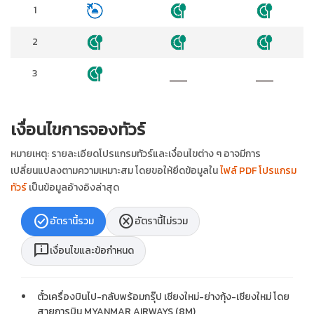
1
2
3
เงื่อนไขการจองทัวร์
หมายเหตุ: รายละเอียดโปรแกรมทัวร์และเงื่อนไขต่าง ๆ อาจมีการ
เปลี่ยนแปลงตามความเหมาะสม โดยขอให้ยึดข้อมูลใน
ไฟล์ PDF โปรแกรม
ทัวร์
เป็นข้อมูลอ้างอิงล่าสุด
check_circle
cancel
อัตรานี้รวม
อัตรานี้ไม่รวม
chat_info
เงื่อนไขและข้อกำหนด
ตั๋วเครื่องบินไป-กลับพร้อมกรุ๊ป เชียงใหม่-ย่างกุ้ง-เชียงใหม่ โดย
สายการบิน MYANMAR AIRWAYS (8M)