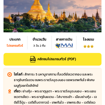
ประเภท
จำนวนวัน
สายการบิน
โรงแรม
โปรแกรมทัวร์
3 วัน 2 คืน
คลิกชมโปรแกรมทัวร์ (PDF)
ไฮไลท์ :
สักการะ 5 มหาบูชาสถาน ทั้งเจดีย์ชเวดากอง และพระ
ธาตุอินทร์แขวน ชมพระราชวังบุเรงนอง ขอพรเทพทันใจ พิเศษ
เมนูกุ้งเผาไซส์ยักษ์
เที่ยว :
ย่างกุ้ง - พระธาตุมุเตา - พระราชวังบุเรงนอง - พระนอน
ชเวตาเลียว - พระธาตุอินแขวน - ใส่บาตรเช้า - เมืองย่างกุ้ง - เจ
ดีย์ไจ๊ปุ่น - เจดีย์โบตาทาวน์ - เทพทันใจ - เทพกระซิบ - เจดีย์ชเว