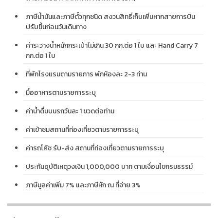
ภาษีน้ำมันและภาษีตั๋วทุกชนิด สงวนสิทธิ์เก็บเพิ่มหากสายการบิน
ปรับขึ้นก่อนวันเดินทาง
ค่าระวางน้ำหนักกระเป๋าไม่เกิน 30 กก.ต่อ 1 ใบ และ Hand Carry 7
กก.ต่อ 1 ใบ
ที่พักโรงแรมตามรายการ พักห้องละ 2-3 ท่าน
มื้ออาหารตามรายการระบุ
ค่าน้ำดื่มบนรถวันละ 1 ขวดต่อท่าน
ค่าเข้าชมสถานที่ท่องเที่ยวตามรายการระบุ
ค่ารถโค้ช รับ-ส่ง สถานที่ท่องเที่ยวตามรายการระบุ
ประกันอุบัติเหตุวงเงิน 1,000,000 บาท ตามเงื่อนไขกรมธรรม์
ภาษีมูลค่าเพิ่ม 7% และภาษีหัก ณ ที่จ่าย 3%