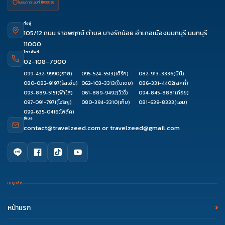
ใบอนุญาต เลขที่ 11/08038
ที่อยู่
105/12 ถนน ราชพฤกษ์ ตำบล บางรักน้อย อำเภอเมืองนนทบุรี นนทบุรี
11000
โทรศัพท์
02-108-7900
099-432-9990
(อาย)
095-524-5513
(เติร์ก)
082-913-3336
(นินิ)
080-082-9197
(รัสเซีย)
062-103-3313
(ใบเตย)
086-331-4402
(ลัคกี้)
093-889-5151
(ฟ้าใส)
061-889-9492
(วิววี่)
094-845-8881
(ก้อย)
097-091-7971
(โจริญ)
080-394-3310
(เก็บ)
081-639-8333
(แอม)
099-635-0416
(โฟล์ค)
อีเมล
contact@travelzeed.com
or
travelzeed@gmail.com
เมนูหลัก
หน้าแรก