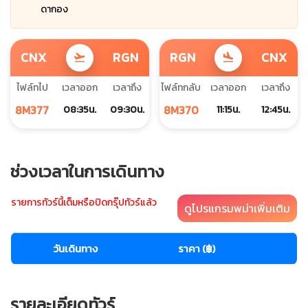
ดากอง
CNX
RGN
RGN
CNX
flight_takeoff
flight_land
ไฟล์ทไป
เวลาออก
เวลาถึง
ไฟล์ทกลับ
เวลาออก
เวลาถึง
8M377
8M370
08:35น.
09:30น.
11:15น.
12:45น.
ช่วงเวลาในการเดินทาง
รายการทัวร์นี้เต็มหรือปิดกรุ๊ปทัวร์แล้ว
ดูโปรแกรมพม่าเพิ่มเติม
วันเดินทาง
ราคา (฿)
รายละเอียดทัวร์