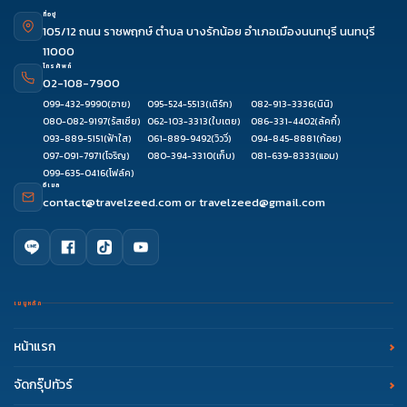
ที่อยู่
105/12 ถนน ราชพฤกษ์ ตำบล บางรักน้อย อำเภอเมืองนนทบุรี นนทบุรี
11000
โทรศัพท์
02-108-7900
099-432-9990
(อาย)
095-524-5513
(เติร์ก)
082-913-3336
(นินิ)
080-082-9197
(รัสเซีย)
062-103-3313
(ใบเตย)
086-331-4402
(ลัคกี้)
093-889-5151
(ฟ้าใส)
061-889-9492
(วิววี่)
094-845-8881
(ก้อย)
097-091-7971
(โจริญ)
080-394-3310
(เก็บ)
081-639-8333
(แอม)
099-635-0416
(โฟล์ค)
อีเมล
contact@travelzeed.com
or
travelzeed@gmail.com
เมนูหลัก
หน้าแรก
จัดกรุ๊ปทัวร์