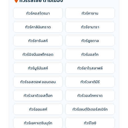
ทัวร์รัสเซีย ตามเมือง
location_on
ทัวร์คอสโตรมา
ทัวร์คาซาน
ทัวร์คาลินินกราด
ทัวร์ซามารา
ทัวร์ซารันสค์
ทัวร์ซูซดาล
ทัวร์นิจนีนอฟโกรอด
ทัวร์มอสโก
ทัวร์มูร์มันสค์
ทัวร์ยาโรสลาฟล์
ทัวร์รอสตอฟ ออนดอน
ทัวร์วลาดิมีร์
ทัวร์วลาดิวอสต็อก
ทัวร์วอลโกกราด
ทัวร์ออมสค์
ทัวร์เซนต์ปีเตอร์สเบิร์ก
ทัวร์เยคาเตรินบุร์ก
ทัวร์โซชิ