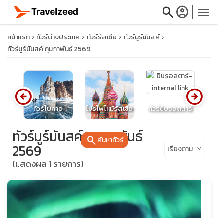
search
account_circle
menu
หน้าแรก
ทัวร์ต่างประเทศ
ทัวร์รัสเซีย
ทัวร์มูร์มันสค์
ทัวร์มูร์มันสค์ กุมภาพันธ์ 2569
close
arrow_circle_left
arrow_circle_right
นด์
ทัวร์ไบคาล
โปรไฟไหม้รัสเซีย
ทัวร์ยิบรอลตาร์
ทั
travel_explore
ทัวร์มูร์มันสค์ กุมภาพันธ์
search
ค้นหาทัวร์
calendar_month
2569
เรียงตาม
keyboard_arrow_down
(แสดงผล 1 รายการ)
search