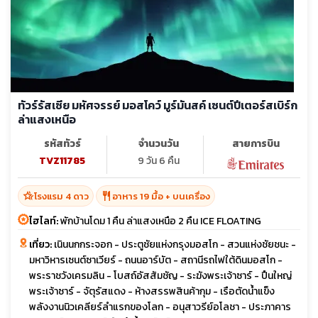
ทัวร์รัสเซีย มหัศจรรย์ มอสโคว์ มูร์มันสค์ เซนต์ปีเตอร์สเบิร์ก
ล่าแสงเหนือ
รหัสทัวร์
จำนวนวัน
สายการบิน
TVZ11785
9 วัน 6 คืน
hotel_class
restaurant
โรงแรม 4 ดาว
อาหาร 19 มื้อ + บนเครื่อง
ไฮไลท์:
พักบ้านโดม 1 คืน ล่าแสงเหนือ 2 คืน ICE FLOATING
เที่ยว:
เนินนกกระจอก - ประตูชัยแห่งกรุงมอสโก - สวนแห่งชัยชนะ -
มหาวิหารเซนต์ซาเวียร์ - ถนนอาร์บัต - สถานีรถไฟใต้ดินมอสโก -
พระราชวังเครมลิน - โบสถ์อัสสัมชัญ - ระฆังพระเจ้าซาร์ - ปืนใหญ่
พระเจ้าซาร์ - จัตุรัสแดง - ห้างสรรพสินค้ากุม - เรือตัดน้ำแข็ง
พลังงานนิวเคลียร์ลำแรกของโลก - อนุสาวรีย์อโลชา - ประภาคาร