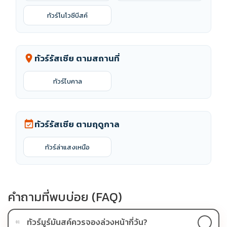
ทัวร์โนโวซีบีสค์
ทัวร์รัสเซีย ตามสถานที่
location_on
ทัวร์ไบคาล
ทัวร์รัสเซีย ตามฤดูกาล
event_available
ทัวร์ล่าแสงเหนือ
คำถามที่พบบ่อย (FAQ)
ทัวร์มูร์มันสค์ควรจองล่วงหน้ากี่วัน?
01