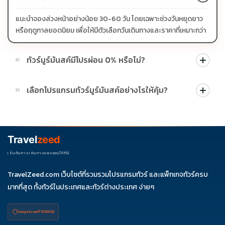
แนะนำจองล่วงหน้าอย่างน้อย 30-60 วัน โดยเฉพาะช่วงวันหยุดยาว
หรือฤดูกาลยอดนิยม เพื่อให้มีตัวเลือกวันเดินทางและราคาที่เหมาะกว่า
ทัวร์มูร์มันสค์มีโปรผ่อน 0% หรือไม่?
02
บางโปรแกรมมีโปรผ่อน 0% หรือโปรโมชั่นบัตรเครดิตตามเงื่อนไขที่
เลือกโปรแกรมทัวร์มูร์มันสค์อย่างไรให้คุ้ม?
03
บริษัทกำหนด สามารถดูสัญลักษณ์โปรโมชั่นในรายการทัวร์แต่ละ
รายการได้
ควรดูจำนวนวัน ไฮไลต์ที่รวมจริง โรงแรม สายการบิน มื้ออาหาร และ
ช่วงราคา ไม่ควรเทียบจากราคาต่ำสุดเพียงอย่างเดียว
Travel
zeed
เริ่มต้นการเดินทางของคุณได้ที่นี่
TravelZeed.com เว็บไซต์ที่รวมรวมโปรแกรมทัวร์ และแพ็กเกจทัวร์ครบ
มากที่สุด ทั้งทัวร์ในประเทศและทัวร์ต่างประเทศ ง่ายๆ
ใบอนุญาต เลขที่ 11/08038