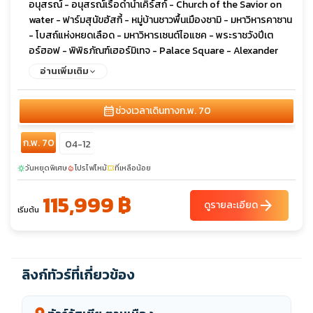
อนุสรณ์ - อนุสรณ์เรือดำน้ำเคิร์สก์ - Church of the Savior on
water - ฟาร์มสุนัขฮัสกี้ - หมู่บ้านชาวพื้นเมืองซามิ - มหาวิหารคาซาน
- โบสถ์แห่งหยดเลือด - มหาวิหารเซนต์ไอแซค - พระราชวังปีเต
อร์ฮอฟ - พิพิธภัณฑ์เฮอร์มิเทจ - Palace Square - Alexander
Column - พระราชวังแคทเธอรีน - ป้อมปีเตอร์และพอล
อ่านเพิ่มเติม
calendar_month
ช่วงเวลาเดินทาง
ก.พ. 70
ก.พ. 70
04-12
วันหยุดพิเศษ
โปรไฟไหม้
ที่เหลือน้อย
sunny
local_fire_department
confirmation_number
115,999 ฿
arrow_forward
ดูรายละเอียด
เริ่มต้น
ลิงก์ทัวร์ที่เกี่ยวข้อง