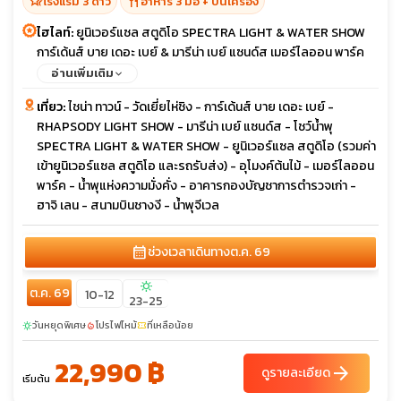
hotel_class
restaurant
โรงแรม 3 ดาว
อาหาร 3 มื้อ + บนเครื่อง
ไฮไลท์:
ยูนิเวอร์แซล สตูดิโอ SPECTRA LIGHT & WATER SHOW
การ์เด้นส์ บาย เดอะ เบย์ & มารีน่า เบย์ แซนด์ส เมอร์ไลออน พาร์ค
น้ำพุจีเวล น้ำพุแห่งความมั่งคั่ง
อ่านเพิ่มเติม
เที่ยว:
ไชน่า ทาวน์ - วัดเยี่ยไห่ชิง - การ์เด้นส์ บาย เดอะ เบย์ -
RHAPSODY LIGHT SHOW - มารีน่า เบย์ แซนด์ส - โชว์น้ำพุ
SPECTRA LIGHT & WATER SHOW - ยูนิเวอร์แซล สตูดิโอ (รวมค่า
เข้ายูนิเวอร์แซล สตูดิโอ และรถรับส่ง) - อุโมงค์ต้นไม้ - เมอร์ไลออน
พาร์ค - น้ำพุแห่งความมั่งคั่ง - อาคารกองบัญชาการตำรวจเก่า -
ฮาจิ เลน - สนามบินชางงี - น้ำพุจีเวล
calendar_month
ช่วงเวลาเดินทาง
ต.ค. 69
sunny
ต.ค. 69
10-12
23-25
วันหยุดพิเศษ
โปรไฟไหม้
ที่เหลือน้อย
sunny
local_fire_department
confirmation_number
22,990 ฿
arrow_forward
ดูรายละเอียด
เริ่มต้น