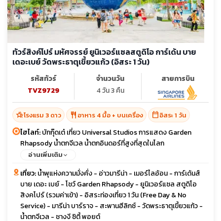
ทัวร์สิงค์โปร์ มหัศจรรย์ ยูนิเวอร์แซลสตูดิโอ การ์เด้น บาย
เดอะเบย์ วัดพระธาตุเขี้ยวแก้ว (อิสระ 1 วัน)
รหัสทัวร์
จำนวนวัน
สายการบิน
TVZ9729
4 วัน 3 คืน
hotel_class
restaurant
calendar_today
โรงแรม 3 ดาว
อาหาร 4 มื้อ + บนเครื่อง
อิสระ 1 วัน
ไฮไลท์:
บักกุ๊ดเต๋ เที่ยว Universal Studios การแสดง Garden
Rhapsody น้ำตกจีเวล น้ำตกอินดอร์ที่สูงที่สุดในโลก
อ่านเพิ่มเติม
เที่ยว:
น้ำพุแห่งความมั่งคั่ง - อ่าวมารีน่า - เมอร์ไลอ้อน - การ์เด้นส์
บาย เดอะ เบย์ - โชว์ Garden Rhapsody - ยูนิเวอร์แซล สตูดิโอ
สิงคโปร์ (รวมค่าเข้า) - อิสระท่องเที่ยว 1 วัน (Free Day & No
Service) - มารีน่า บาร์ราจ - สะพานฮีลิกซ์ - วัดพระธาตุเขี้ยวแก้ว -
น้ำตกจีเวล - ชางงี ซิตี้ พอยต์