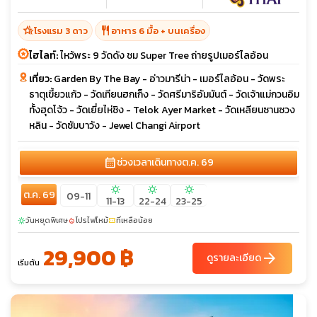
hotel_class
restaurant
โรงแรม 3 ดาว
อาหาร 6 มื้อ + บนเครื่อง
ไฮไลท์:
ไหว้พระ 9 วัดดัง ชม Super Tree ถ่ายรูปเมอร์ไลอ้อน
เที่ยว:
Garden By The Bay - อ่าวมารีน่า - เมอร์ไลอ้อน - วัดพระ
ธาตุเขี้ยวแก้ว - วัดเทียนฮกเก็ง - วัดศรีมาริอัมมันต์ - วัดเจ้าแม่กวนอิม
ทั้งฮุดโจ้ว - วัดเยี่ยไห่ชิง - Telok Ayer Market - วัดเหลียนซานซวง
หลิน - วัดซัมบาวัง - Jewel Changi Airport
calendar_month
ช่วงเวลาเดินทาง
ต.ค. 69
sunny
sunny
sunny
ต.ค. 69
09-11
11-13
22-24
23-25
วันหยุดพิเศษ
โปรไฟไหม้
ที่เหลือน้อย
sunny
local_fire_department
confirmation_number
29,900 ฿
arrow_forward
ดูรายละเอียด
เริ่มต้น