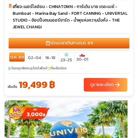
เที่ยว:
เมอร์ไลอ้อน - CHINATOWN - การ์เด้น บาย เดอะเบย์ -
Bumboat - Marina Bay Sand - FORT CANNING - UNIVERSAL
STUDIO - ช้อปปิ้งถนนออร์ชาร์ด - น้ำพุแห่งความมั่งคั่ง - THE
JEWEL CHANGI
calendar_month
ช่วงเวลาเดินทาง
ต.ค. 69
sunny
เต็ม
ต.ค. 69
02-04
16-18
30-01
23-25
วันหยุดพิเศษ
โปรไฟไหม้
ที่เหลือน้อย
sunny
local_fire_department
confirmation_number
19,499 ฿
arrow_forward
ดูรายละเอียด
เริ่มต้น
3,000
฿