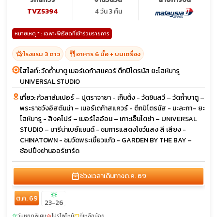
TVZ5394
4 วัน 3 คืน
หมายเหตุ * : เฉพาะพีเรียดที่เข้าร่วมรายการ
hotel_class
restaurant
โรงแรม 3 ดาว
อาหาร 6 มื้อ + บนเครื่อง
ไฮไลท์:
วัดถ้ำบาตู เมอร์เดก้าสแควร์ ตึกปิโตรนัส ยะโฮห์บารู
UNIVERSAL STUDIO
เที่ยว:
กัวลาลัมเปอร์ – ปุตราจายา - เก็นติ้ง - วัดชินสวี – วัดถ้ำบาตู –
พระราชวังอิสตันน่า – เมอร์เดก้าสแควร์ - ตึกปิโตรนัส - มะละกา– ยะ
โฮห์บารู - สิงคโปร์ – เมอร์ไลอ้อน – เกาะเซ็นโตซ่า – UNIVERSAL
STUDIO – มารีน่าเบย์แซนด์ - ชมการแสดงโชว์แสง สี เสียง -
CHINATOWN - ชมวัดพระเขี้ยวแก้ว - GARDEN BY THE BAY –
ช้อปปิ้งย่านออร์ชาร์ด
calendar_month
ช่วงเวลาเดินทาง
ต.ค. 69
sunny
ต.ค. 69
23-26
วันหยุดพิเศษ
โปรไฟไหม้
ที่เหลือน้อย
sunny
local_fire_department
confirmation_number