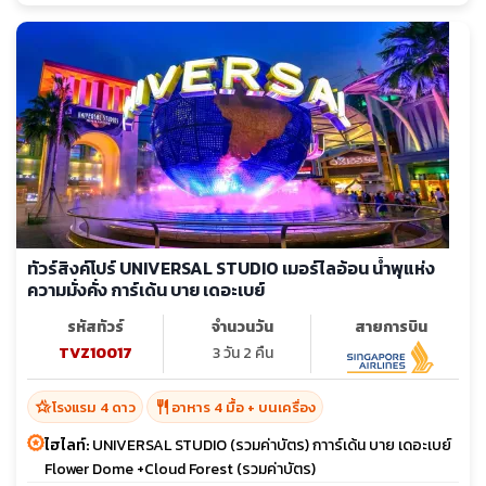
ทัวร์สิงค์โปร์ UNIVERSAL STUDIO เมอร์ไลอ้อน น้ำพุแห่ง
ความมั่งคั่ง การ์เด้น บาย เดอะเบย์
รหัสทัวร์
จำนวนวัน
สายการบิน
TVZ10017
3 วัน 2 คืน
hotel_class
restaurant
โรงแรม 4 ดาว
อาหาร 4 มื้อ + บนเครื่อง
ไฮไลท์:
UNIVERSAL STUDIO (รวมค่าบัตร) กาาร์เด้น บาย เดอะเบย์
Flower Dome +Cloud Forest (รวมค่าบัตร)