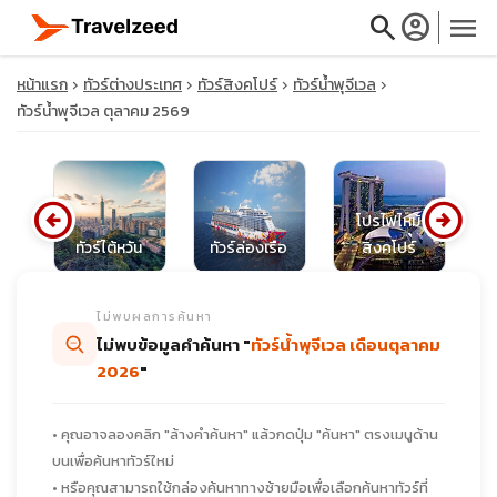
search
account_circle
menu
หน้าแรก
ทัวร์ต่างประเทศ
ทัวร์สิงคโปร์
ทัวร์น้ำพุจีเวล
ทัวร์น้ำพุจีเวล ตุลาคม 2569
close
arrow_circle_left
arrow_circle_right
โปรไฟไหม้
ซีย
ทัวร์ไต้หวัน
ทัวร์ล่องเรือ
สิงคโปร์
ท
travel_explore
ไม่พบผลการค้นหา
calendar_month
ไม่พบข้อมูลคำค้นหา "
ทัวร์น้ำพุจีเวล เดือนตุลาคม
2026
"
search
• คุณอาจลองคลิก "ล้างคำค้นหา" แล้วกดปุ่ม "ค้นหา" ตรงเมนูด้าน
บนเพื่อค้นหาทัวร์ใหม่
• หรือคุณสามารถใช้กล่องค้นหาทางซ้ายมือเพื่อเลือกค้นหาทัวร์ที่