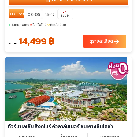
calendar_month
เต็ม
ต.ค. 69
03-05
15-17
17-19
วันหยุดพิเศษ
โปรไฟไหม้
ที่เหลือน้อย
sunny
local_fire_department
confirmation_number
14,499 ฿
arrow_forward
ดูรายละเอียด
เริ่มต้น
ทัวร์มาเลเซีย สิงคโปร์ กัวลาลัมเปอร์ ชมเกาะเซ็นโตซ่า
รหัสทัวร์
จำนวนวัน
สายการบิน