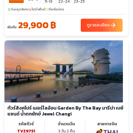
11-13
22-24
23-25
วันหยุดพิเศษ
โปรไฟไหม้
ที่เหลือน้อย
sunny
local_fire_department
confirmation_number
29,900 ฿
arrow_forward
ดูรายละเอียด
เริ่มต้น
ทัวร์สิงคโปร์ เมอร์ไลอ้อน Garden By The Bay มารีน่า เบย์
แซนด์ น้ำตกยักษ์ Jewel Changi
รหัสทัวร์
จำนวนวัน
สายการบิน
TVZ9751
3 วัน 2 คืน