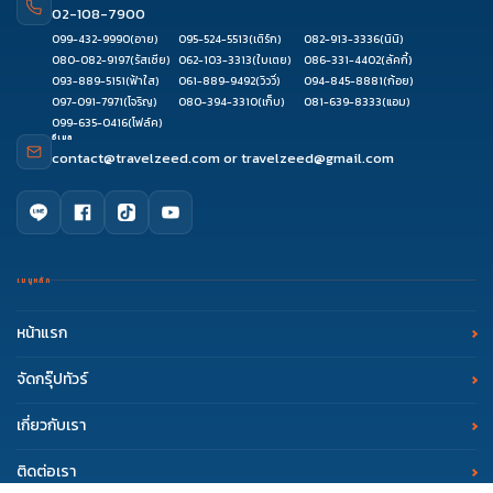
02-108-7900
099-432-9990
(อาย)
095-524-5513
(เติร์ก)
082-913-3336
(นินิ)
080-082-9197
(รัสเซีย)
062-103-3313
(ใบเตย)
086-331-4402
(ลัคกี้)
093-889-5151
(ฟ้าใส)
061-889-9492
(วิววี่)
094-845-8881
(ก้อย)
097-091-7971
(โจริญ)
080-394-3310
(เก็บ)
081-639-8333
(แอม)
099-635-0416
(โฟล์ค)
อีเมล
contact@travelzeed.com
or
travelzeed@gmail.com
เมนูหลัก
หน้าแรก
จัดกรุ๊ปทัวร์
เกี่ยวกับเรา
ดูรีวิว
ติดต่อเซล
จองผ่านแชท
จองผ่านไลน์
ติดต่อเรา