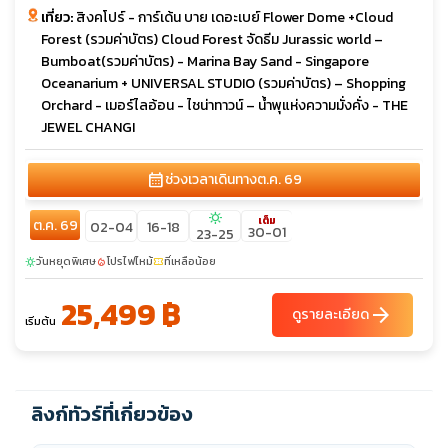
เที่ยว:
สิงคโปร์ - การ์เด้น บาย เดอะเบย์ Flower Dome +Cloud
Forest (รวมค่าบัตร) Cloud Forest จัดธีม Jurassic world –
Bumboat(รวมค่าบัตร) - Marina Bay Sand - Singapore
Oceanarium + UNIVERSAL STUDIO (รวมค่าบัตร) – Shopping
Orchard - เมอร์ไลอ้อน - ไชน่าทาวน์ – น้ำพุแห่งความมั่งคั่ง - THE
JEWEL CHANGI
calendar_month
ช่วงเวลาเดินทาง
ต.ค. 69
sunny
เต็ม
ต.ค. 69
02-04
16-18
30-01
23-25
วันหยุดพิเศษ
โปรไฟไหม้
ที่เหลือน้อย
sunny
local_fire_department
confirmation_number
25,499 ฿
arrow_forward
ดูรายละเอียด
เริ่มต้น
ลิงก์ทัวร์ที่เกี่ยวข้อง