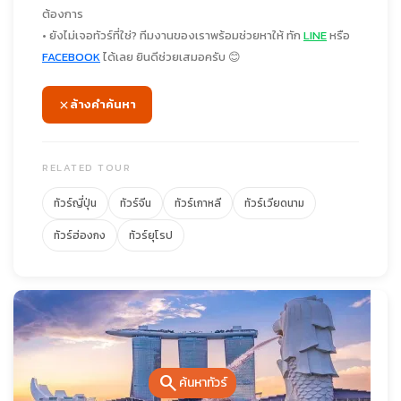
ต้องการ
• ยังไม่เจอทัวร์ที่ใช่? ทีมงานของเราพร้อมช่วยหาให้ ทัก
LINE
หรือ
FACEBOOK
ได้เลย ยินดีช่วยเสมอครับ 😊
ล้างคำค้นหา
RELATED TOUR
ทัวร์ญี่ปุ่น
ทัวร์จีน
ทัวร์เกาหลี
ทัวร์เวียดนาม
ทัวร์ฮ่องกง
ทัวร์ยุโรป
search
ค้นหาทัวร์