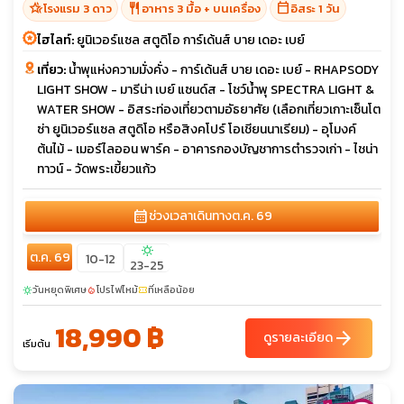
hotel_class
restaurant
calendar_today
โรงแรม 3 ดาว
อาหาร 3 มื้อ + บนเครื่อง
อิสระ 1 วัน
ไฮไลท์:
ยูนิเวอร์แซล สตูดิโอ การ์เด้นส์ บาย เดอะ เบย์
เที่ยว:
น้ำพุแห่งความมั่งคั่ง - การ์เด้นส์ บาย เดอะ เบย์ - RHAPSODY
LIGHT SHOW - มารีน่า เบย์ แซนด์ส - โชว์น้ำพุ SPECTRA LIGHT &
WATER SHOW - อิสระท่องเที่ยวตามอัธยาศัย (เลือกเที่ยวเกาะเซ็นโต
ซ่า ยูนิเวอร์แซล สตูดิโอ หรือสิงคโปร์ โอเชียนนาเรียม) - อุโมงค์
ต้นไม้ - เมอร์ไลออน พาร์ค - อาคารกองบัญชาการตำรวจเก่า - ไชน่า
ทาวน์ - วัดพระเขี้ยวแก้ว
calendar_month
ช่วงเวลาเดินทาง
ต.ค. 69
sunny
ต.ค. 69
10-12
23-25
วันหยุดพิเศษ
โปรไฟไหม้
ที่เหลือน้อย
sunny
local_fire_department
confirmation_number
18,990 ฿
arrow_forward
ดูรายละเอียด
เริ่มต้น