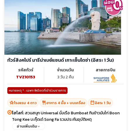
ทัวร์สิงคโปร์ มารีน่าเบย์แซนด์ เกาะเซ็นโตซ่า (อิสระ 1 วัน)
รหัสทัวร์
จำนวนวัน
สายการบิน
TVZ10153
3 วัน 2 คืน
หมายเหตุ * : เฉพาะพีเรียดที่เข้าร่วมรายการ
hotel_class
restaurant
calendar_today
โรงแรม 4 ดาว
อาหาร 4 มื้อ + บนเครื่อง
อิสระ 1 วัน
ไฮไลท์:
สวนสนุก Universal นั่งเรือ Bumboat กินข้าวมันไก่ Boon
Tong Kee บะกุ๊ดเต๋ Song Fa รวมประกันอุบัติเหตุ
อ่านเพิ่มเติม