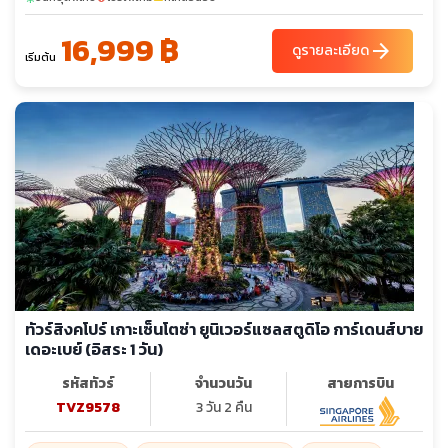
16,999 ฿
arrow_forward
ดูรายละเอียด
เริ่มต้น
ทัวร์สิงคโปร์ เกาะเซ็นโตซ่า ยูนิเวอร์แซลสตูดิโอ การ์เดนส์บาย
เดอะเบย์ (อิสระ 1 วัน)
รหัสทัวร์
จำนวนวัน
สายการบิน
TVZ9578
3 วัน 2 คืน