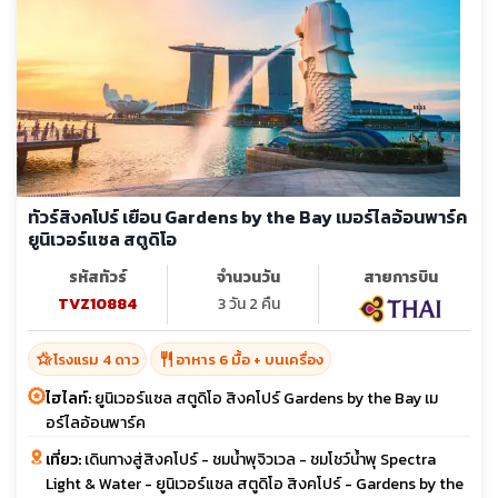
ทัวร์สิงคโปร์ เยือน Gardens by the Bay เมอร์ไลอ้อนพาร์ค
ยูนิเวอร์แซล สตูดิโอ
รหัสทัวร์
จำนวนวัน
สายการบิน
TVZ10884
3 วัน 2 คืน
hotel_class
restaurant
โรงแรม 4 ดาว
อาหาร 6 มื้อ + บนเครื่อง
ไฮไลท์:
ยูนิเวอร์แซล สตูดิโอ สิงคโปร์ Gardens by the Bay เม
อร์ไลอ้อนพาร์ค
เที่ยว:
เดินทางสู่สิงคโปร์ - ชมน้ำพุจิวเวล - ชมโชว์น้ำพุ Spectra
Light & Water - ยูนิเวอร์แซล สตูดิโอ สิงคโปร์ - Gardens by the