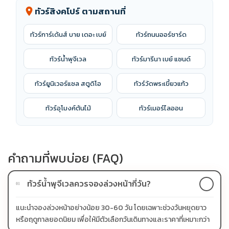
ทัวร์สิงคโปร์ ตามสถานที่
location_on
ทัวร์การ์เด้นส์ บาย เดอะ เบย์
ทัวร์ถนนออร์ชาร์ด
ทัวร์น้ำพุจีเวล
ทัวร์มารีนา เบย์ แซนด์
ทัวร์ยูนิเวอร์แซล สตูดิโอ
ทัวร์วัดพระเขี้ยวแก้ว
ทัวร์อุโมงค์ต้นไม้
ทัวร์เมอร์ไลออน
คำถามที่พบบ่อย (FAQ)
ทัวร์น้ำพุจีเวลควรจองล่วงหน้ากี่วัน?
01
แนะนำจองล่วงหน้าอย่างน้อย 30-60 วัน โดยเฉพาะช่วงวันหยุดยาว
หรือฤดูกาลยอดนิยม เพื่อให้มีตัวเลือกวันเดินทางและราคาที่เหมาะกว่า