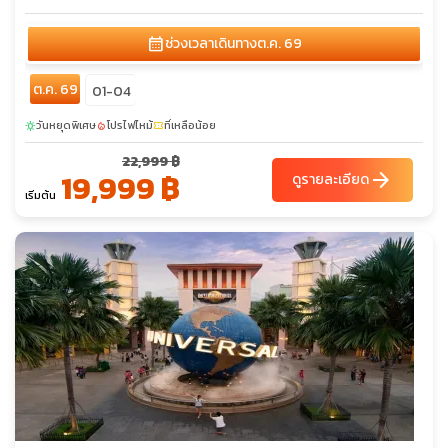
calendar_month
ช่วงเวลาเดินทาง
ต.ค. 69
ต.ค. 69
01-04
วันหยุดพิเศษ
โปรไฟไหม้
ที่เหลือน้อย
sunny
local_fire_department
confirmation_number
22,999 ฿
19,999 ฿
arrow_forward
ดูรายละเอียด
เริ่มต้น