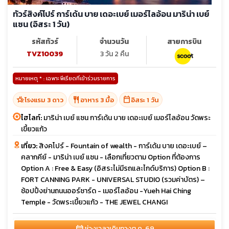
ทัวร์สิงค์โปร์ การ์เด้น บาย เดอะเบย์ เมอร์ไลอ้อน มาริน่า เบย์
แซน (อิสระ 1 วัน)
รหัสทัวร์
จำนวนวัน
สายการบิน
TVZ10039
3 วัน 2 คืน
หมายเหตุ * : เฉพาะพีเรียดที่เข้าร่วมรายการ
hotel_class
restaurant
calendar_today
โรงแรม 3 ดาว
อาหาร 3 มื้อ
อิสระ 1 วัน
ไฮไลท์:
มาริน่า เบย์ แซน การ์เด้น บาย เดอะเบย์ เมอร์ไลอ้อน วัดพระ
เขี้ยวแก้ว
เที่ยว:
สิงคโปร์ - Fountain of wealth - การ์เด้น บาย เดอะเบย์ –
คลากคีย์ - มาริน่า เบย์ แซน - เลือกเที่ยวตาม Option ที่ต้องการ
Option A : Free & Easy (อิสระไม่มีรถและไกด์บริการ) Option B :
FORT CANNING PARK - UNIVERSAL STUDIO (รวมค่าบัตร) –
ช้อปปิ้งย่านถนนออร์ชาร์ด - เมอร์ไลอ้อน -Yueh Hai Ching
Temple - วัดพระเขี้ยวแก้ว - THE JEWEL CHANGI
ช่วงเวลาเดินทาง
ต.ค. 69