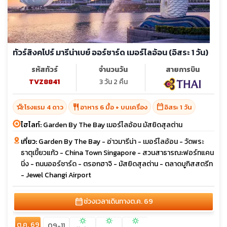
ทัวร์สิงคโปร์ มารีน่าเบย์ ออร์ชาร์ด เมอร์ไลอ้อน (อิสระ 1 วัน)
รหัสทัวร์
จำนวนวัน
สายการบิน
TVZ8841
3 วัน 2 คืน
hotel_class
restaurant
calendar_today
โรงแรม 4 ดาว
อาหาร 6 มื้อ + บนเครื่อง
อิสระ 1 วัน
ไฮไลท์:
Garden By The Bay เมอร์ไลอ้อน มัสยิดสุลต่าน
เที่ยว:
Garden By The Bay - อ่าวมารีน่า - เมอร์ไลอ้อน - วัดพระ
ธาตุเขี้ยวแก้ว - China Town Singapore - สวนสาธารณะฟอร์ทแคน
นิ่ง - ถนนออร์ชาร์ด - ตรอกฮาจิ - มัสยิดสุลต่าน - ตลาดบูกิสสตรีท
- Jewel Changi Airport
calendar_month
ช่วงเวลาเดินทาง
ต.ค. 69
sunny
sunny
sunny
ต.ค. 69
09-11