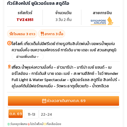
ทัวร์สิงคโปร์ ยูนิเวอร์แซล สตูดิโอ
รหัสทัวร์
จำนวนวัน
สายการบิน
TVZ4351
3 วัน 2 คืน
hotel_class
restaurant
โรงแรม 3 ดาว
อาหาร 3 มื้อ
ไฮไลท์:
เที่ยวเต็มไม่มีฟรีเดย์ ถ่ายรูปกับสิงโตพ่นน้ำ ขอพรน้ำพุแห่ง
ความมั่งคั่ง ชมความมหัศจรรย์ การ์เด้น บาย เดอะ เบย์ สวนสนุกยูนิ
เวอร์แซล สตูดิโอ
อ่านเพิ่มเติม
เที่ยว:
น้ำพุแห่งความมั่งคั่ง - อ่าวมารีน่า - มารีน่า เบย์ แซนด์ - เม
อร์ไลอ้อน - การ์เด้นส์ บาย เดอะ เบย์ - สะพานฮีลิกซ์ - โชว์ Wonder
Full Light & Water Spectacular - ยูนิเวอร์แซล สตูดิโอ สิงคโปร์ -
อุโมงค์ต้นไม้ฟอร์ทแคนนิ่ง - วัดพระธาตุเขี้ยวแก้ว - น้ำตกจีเวล
calendar_month
ช่วงเวลาเดินทาง
ต.ค. 69
ต.ค. 69
11-13
22-24
วันหยุดพิเศษ
โปรไฟไหม้
ที่เหลือน้อย
sunny
local_fire_department
confirmation_number