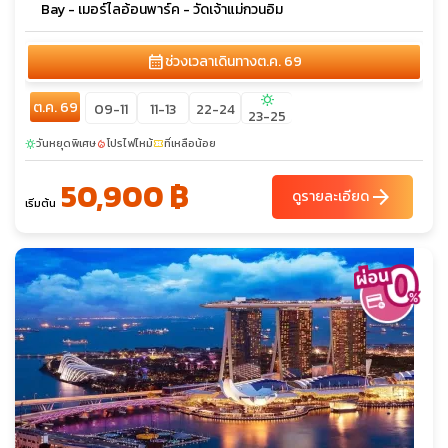
Bay - เมอร์ไลอ้อนพาร์ค - วัดเจ้าแม่กวนอิม
calendar_month
ช่วงเวลาเดินทาง
ต.ค. 69
sunny
ต.ค. 69
09-11
11-13
22-24
23-25
วันหยุดพิเศษ
โปรไฟไหม้
ที่เหลือน้อย
sunny
local_fire_department
confirmation_number
50,900 ฿
arrow_forward
ดูรายละเอียด
เริ่มต้น