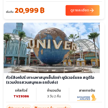
20,999 ฿
arrow_forward
ดูรายละเอียด
เริ่มต้น
ทัวร์สิงคโปร์ เกาะมหาสนุกเซ็นโตซ่า ยูนิเวอร์แซล สตูดิโอ
(รวมบัตรสวนสนุกและรถรับส่ง)
รหัสทัวร์
จำนวนวัน
สายการบิน
TVZ9386
3 วัน 2 คืน