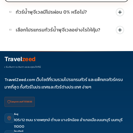
ทัวร์น้ำพุจีเวลมีโปรผ่อน 0% หรือไม่?
02
บางโปรแกรมมีโปรผ่อน 0% หรือโปรโมชั่นบัตรเครดิตตามเงื่อนไขที่
เลือกโปรแกรมทัวร์น้ำพุจีเวลอย่างไรให้คุ้ม?
03
บริษัทกำหนด สามารถดูสัญลักษณ์โปรโมชั่นในรายการทัวร์แต่ละ
รายการได้
ควรดูจำนวนวัน ไฮไลต์ที่รวมจริง โรงแรม สายการบิน มื้ออาหาร และ
ช่วงราคา ไม่ควรเทียบจากราคาต่ำสุดเพียงอย่างเดียว
Travel
zeed
เริ่มต้นการเดินทางของคุณได้ที่นี่
TravelZeed.com เว็บไซต์ที่รวมรวมโปรแกรมทัวร์ และแพ็กเกจทัวร์ครบ
มากที่สุด ทั้งทัวร์ในประเทศและทัวร์ต่างประเทศ ง่ายๆ
ใบอนุญาต เลขที่ 11/08038
ที่อยู่
105/12 ถนน ราชพฤกษ์ ตำบล บางรักน้อย อำเภอเมืองนนทบุรี นนทบุรี
11000
โทรศัพท์