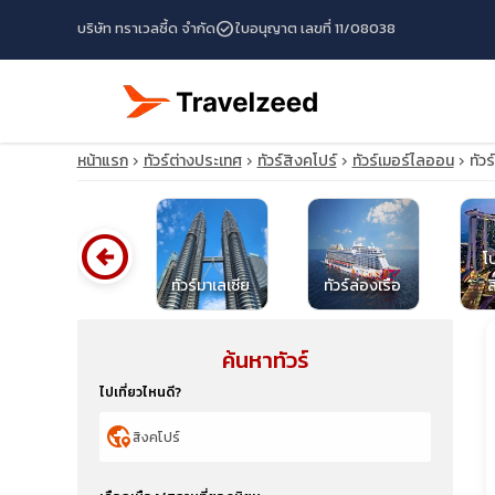
check_circle
บริษัท ทราเวลซี้ด จำกัด
ใบอนุญาต เลขที่ 11/08038
หน้าแรก
ทัวร์ต่างประเทศ
ทัวร์สิงคโปร์
ทัวร์เมอร์ไลออน
ทัว
arrow_circle_left
โ
ทัวร์ไต้หวัน
ทัวร์มาเลเซีย
ทัวร์ล่องเรือ
ส
ค้นหาทัวร์
travel_explore
ไปเที่ยวไหนดี?
calendar_month
globe_location_pin
search