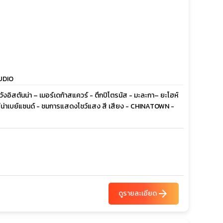
TUDIO
ชวังอิสตันน่า – เมอร์เดก้าสแควร์ - ตึกปิโตรนัส - มะละกา– ยะโฮห์
ารีน่าเบย์แซนด์ - ชมการแสดงโชว์แสง สี เสียง - CHINATOWN -
arrow_forward
ดูรายละเอียด