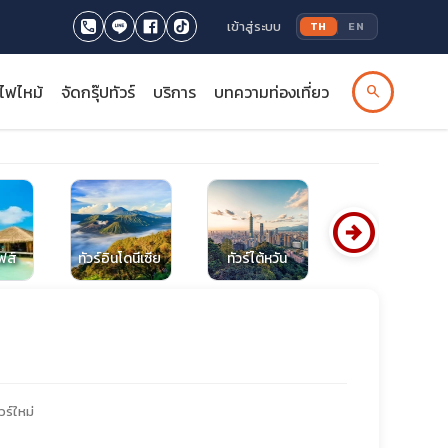
เข้าสู่ระบบ
TH
EN
รไฟไหม้
จัดกรุ๊ปทัวร์
บริการ
บทความท่องเที่ยว
search
arrow_circle_right
ีฟส์
ทัวร์อินโดนีเซีย
ทัวร์ไต้หวัน
ทัวร์มาเลเซีย
วร์ใหม่