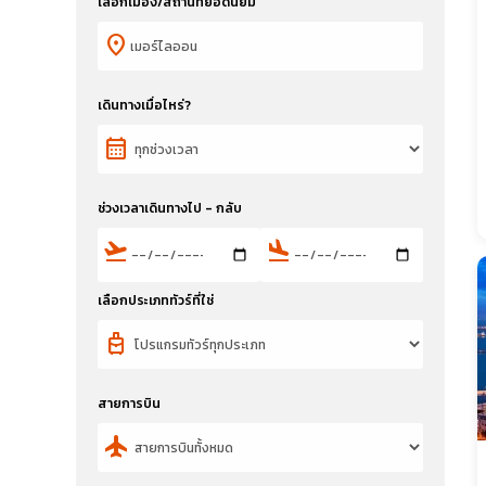
เลือกเมือง/สถานที่ยอดนิยม
location_on
เดินทางเมื่อไหร่?
calendar_month
ช่วงเวลาเดินทางไป - กลับ
flight_takeoff
flight_land
เลือกประเภททัวร์ที่ใช่
travel_luggage_and_bags
สายการบิน
flight