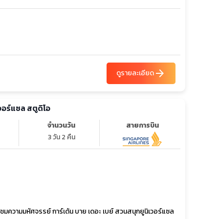
arrow_forward
ดูรายละเอียด
เวอร์แซล สตูดิโอ
จำนวนวัน
สายการบิน
3 วัน 2 คืน
ั่ง ชมความมหัศจรรย์ การ์เด้น บาย เดอะ เบย์ สวนสนุกยูนิเวอร์แซล