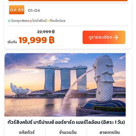
ต.ค. 69
01-04
วันหยุดพิเศษ
โปรไฟไหม้
ที่เหลือน้อย
sunny
local_fire_department
confirmation_number
22,999 ฿
19,999 ฿
arrow_forward
ดูรายละเอียด
เริ่มต้น
ทัวร์สิงคโปร์ มารีน่าเบย์ ออร์ชาร์ด เมอร์ไลอ้อน (อิสระ 1 วัน)
รหัสทัวร์
จำนวนวัน
สายการบิน