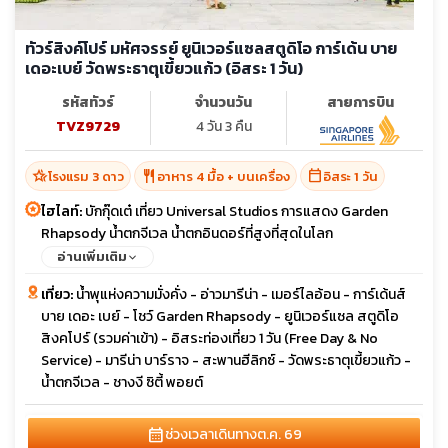
ทัวร์สิงค์โปร์ มหัศจรรย์ ยูนิเวอร์แซลสตูดิโอ การ์เด้น บาย
เดอะเบย์ วัดพระธาตุเขี้ยวแก้ว (อิสระ 1 วัน)
รหัสทัวร์
จำนวนวัน
สายการบิน
TVZ9729
4 วัน 3 คืน
hotel_class
restaurant
calendar_today
โรงแรม 3 ดาว
อาหาร 4 มื้อ + บนเครื่อง
อิสระ 1 วัน
ไฮไลท์:
บักกุ๊ดเต๋ เที่ยว Universal Studios การแสดง Garden
Rhapsody น้ำตกจีเวล น้ำตกอินดอร์ที่สูงที่สุดในโลก
อ่านเพิ่มเติม
เที่ยว:
น้ำพุแห่งความมั่งคั่ง - อ่าวมารีน่า - เมอร์ไลอ้อน - การ์เด้นส์
บาย เดอะ เบย์ - โชว์ Garden Rhapsody - ยูนิเวอร์แซล สตูดิโอ
สิงคโปร์ (รวมค่าเข้า) - อิสระท่องเที่ยว 1 วัน (Free Day & No
Service) - มารีน่า บาร์ราจ - สะพานฮีลิกซ์ - วัดพระธาตุเขี้ยวแก้ว -
น้ำตกจีเวล - ชางงี ซิตี้ พอยต์
calendar_month
ช่วงเวลาเดินทาง
ต.ค. 69