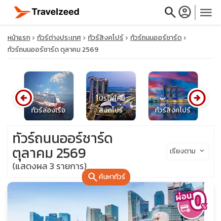
search
account_circle
menu
หน้าแรก
ทัวร์ต่างประเทศ
ทัวร์สิงคโปร์
ทัวร์ถนนออร์ชาร์ด
ทัวร์ถนนออร์ชาร์ด ตุลาคม 2569
close
arrow_circle_left
arrow_circle_right
โปรไฟไหม้
น
ทัวร์ล่องเรือ
สิงคโปร์
ทัวร์สิงคโปร์
ท
travel_explore
ทัวร์ถนนออร์ชาร์ด
calendar_month
ตุลาคม 2569
เรียงตาม
keyboard_arrow_down
(แสดงผล 3 รายการ)
search
search
ค้นหาทัวร์