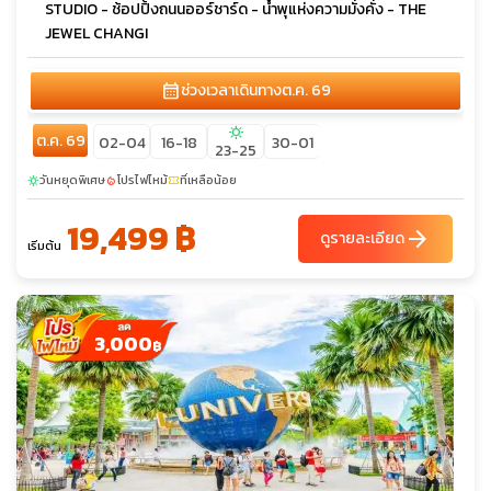
STUDIO - ช้อปปิ้งถนนออร์ชาร์ด - น้ำพุแห่งความมั่งคั่ง - THE
JEWEL CHANGI
calendar_month
ช่วงเวลาเดินทาง
ต.ค. 69
sunny
ต.ค. 69
02-04
16-18
30-01
23-25
วันหยุดพิเศษ
โปรไฟไหม้
ที่เหลือน้อย
sunny
local_fire_department
confirmation_number
19,499 ฿
arrow_forward
ดูรายละเอียด
เริ่มต้น
3,000
฿