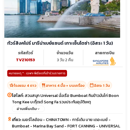
ทัวร์สิงคโปร์ มารีน่าเบย์แซนด์ เกาะเซ็นโตซ่า (อิสระ 1 วัน)
รหัสทัวร์
จำนวนวัน
สายการบิน
TVZ10153
3 วัน 2 คืน
หมายเหตุ * : เฉพาะพีเรียดที่เข้าร่วมรายการ
hotel_class
restaurant
calendar_today
โรงแรม 4 ดาว
อาหาร 4 มื้อ + บนเครื่อง
อิสระ 1 วัน
ไฮไลท์:
สวนสนุก Universal นั่งเรือ Bumboat กินข้าวมันไก่ Boon
Tong Kee บะกุ๊ดเต๋ Song Fa รวมประกันอุบัติเหตุ
อ่านเพิ่มเติม
เที่ยว:
เมอร์ไลอ้อน - CHINATOWN - การ์เด้น บาย เดอะเบย์ -
Bumboat - Marina Bay Sand - FORT CANNING - UNIVERSAL