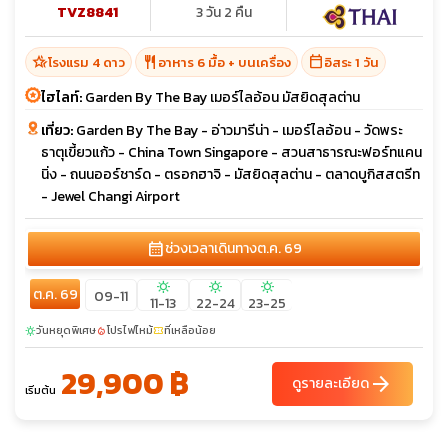
TVZ8841
3 วัน 2 คืน
hotel_class
restaurant
calendar_today
โรงแรม 4 ดาว
อาหาร 6 มื้อ + บนเครื่อง
อิสระ 1 วัน
ไฮไลท์:
Garden By The Bay เมอร์ไลอ้อน มัสยิดสุลต่าน
เที่ยว:
Garden By The Bay - อ่าวมารีน่า - เมอร์ไลอ้อน - วัดพระ
ธาตุเขี้ยวแก้ว - China Town Singapore - สวนสาธารณะฟอร์ทแคน
นิ่ง - ถนนออร์ชาร์ด - ตรอกฮาจิ - มัสยิดสุลต่าน - ตลาดบูกิสสตรีท
- Jewel Changi Airport
calendar_month
ช่วงเวลาเดินทาง
ต.ค. 69
sunny
sunny
sunny
ต.ค. 69
09-11
11-13
22-24
23-25
วันหยุดพิเศษ
โปรไฟไหม้
ที่เหลือน้อย
sunny
local_fire_department
confirmation_number
29,900 ฿
arrow_forward
ดูรายละเอียด
เริ่มต้น