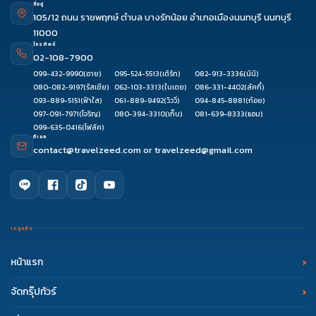
ที่อยู่
105/12 ถนน ราชพฤกษ์ ตำบล บางรักน้อย อำเภอเมืองนนทบุรี นนทบุรี
11000
โทรศัพท์
02-108-7900
099-432-9990
(อาย)
095-524-5513
(เติร์ก)
082-913-3336
(นินิ)
080-082-9197
(รัสเซีย)
062-103-3313
(ใบเตย)
086-331-4402
(ลัคกี้)
093-889-5151
(ฟ้าใส)
061-889-9492
(วิววี่)
094-845-8881
(ก้อย)
097-091-7971
(โจริญ)
080-394-3310
(เก็บ)
081-639-8333
(แอม)
099-635-0416
(โฟล์ค)
อีเมล
contact@travelzeed.com
or
travelzeed@gmail.com
เมนูหลัก
หน้าแรก
จัดกรุ๊ปทัวร์