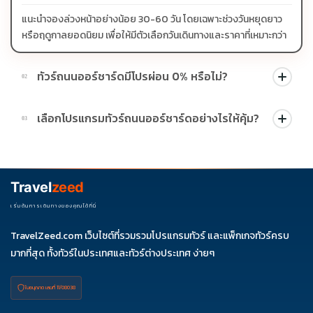
แนะนำจองล่วงหน้าอย่างน้อย 30-60 วัน โดยเฉพาะช่วงวันหยุดยาว
หรือฤดูกาลยอดนิยม เพื่อให้มีตัวเลือกวันเดินทางและราคาที่เหมาะกว่า
ทัวร์ถนนออร์ชาร์ดมีโปรผ่อน 0% หรือไม่?
02
บางโปรแกรมมีโปรผ่อน 0% หรือโปรโมชั่นบัตรเครดิตตามเงื่อนไขที่
เลือกโปรแกรมทัวร์ถนนออร์ชาร์ดอย่างไรให้คุ้ม?
03
บริษัทกำหนด สามารถดูสัญลักษณ์โปรโมชั่นในรายการทัวร์แต่ละ
รายการได้
ควรดูจำนวนวัน ไฮไลต์ที่รวมจริง โรงแรม สายการบิน มื้ออาหาร และ
ช่วงราคา ไม่ควรเทียบจากราคาต่ำสุดเพียงอย่างเดียว
Travel
zeed
เริ่มต้นการเดินทางของคุณได้ที่นี่
TravelZeed.com เว็บไซต์ที่รวมรวมโปรแกรมทัวร์ และแพ็กเกจทัวร์ครบ
มากที่สุด ทั้งทัวร์ในประเทศและทัวร์ต่างประเทศ ง่ายๆ
ใบอนุญาต เลขที่ 11/08038