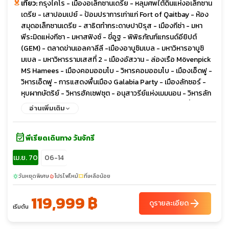
เที่ยว:
กรุงไคโร - เมืองอเล็กซานเดรีย - หลุมศพใต้ดินแห่งอเล็กซาน
เดรีย - เสาปอมเปย์ - ป้อมปราการเก่าแก่ Fort of Qaitbay - ห้อง
สมุดอเล็กซานเดรีย - สาธิตทำกระดาษปาปิรุส - เมืองกีซ่า - มหา
พีระมิดแห่งกีซา - มหาสฟิงซ์ - ขี่อูฐ - พิพิธภัณฑ์แกรนด์อียิปต์
(GEM) - ตลาดข่านเอลคาลีลี -เมืองอาบูซิมเบล - มหาวิหารอาบูซิ
มเบล - มหาวิหารรามเสสที่ 2 - เมืองอัสวาน - ล่องเรือ Mövenpick
MS Hamees - เมืองคอมออมโบ - วิหารคอมออมโบ - เมืองเอ็ดฟู -
วิหารเอ็ดฟู - การแสดงพื้นเมือง Galabia Party - เมืองลักซอร์ -
หุบผากษัตริย์ - วิหารฮัคเซฟซุต - อนุสาวรีย์แห่งเมมนอน - วิหารลัก
ซอร์ - การแสดง Belly Dance - มหาวิหารคาร์นัค - ตลาดพื้นเมือง
อ่านเพิ่มเติม
ลักซอร์ - พิพิธภัณฑ์อียิปต์ (EMC) - ป้อมปราการ CITADEL - สุเหร่า
แห่งโมฮัมเม็ดอาลี
event_available
พีเรียดเดินทาง วันจักรี
เม.ย. 70
06-14
วันหยุดพิเศษ
โปรไฟไหม้
ที่เหลือน้อย
sunny
local_fire_department
confirmation_number
119,999 ฿
arrow_forward
ดูรายละเอียด
เริ่มต้น