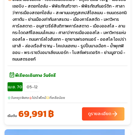
เชอปิง - สตอกโฮล์ม - พิพิธภัณฑ์วาซา - พิพิธภัณฑ์นอร์ดิก - ศาลา
ว่าการเมืองสตอกโฮล์ม - สะพานมงกุฎสเกปส์โฮลเมน - ถนนดรอทนิ
งกาตัน - ย่านเมืองเก่ากัมลาสแตน - เมืองคาร์ลสตัด - มหาวิหาร
คาร์ลสตาด - อนุสาวรีย์สันติภาพคาร์ลสตาด - เมืองออสโล - ลาน
กระโดดสกีโฮลเมนโคเลน - ศาลาว่าการเมืองออสโล - มหาวิหารแห่ง
ออสโล - ถนนคาร์ลโจฮันเกท - อุทยานฟรอกเนอร์ - ออสโล โอเปร่า
เฮาส์ - ล่องเรือสำราญ - โคเปนเฮเกน - รูปปั้นนางเงือก - น้ำพุเกฟิ
ออน - พระราชวังอมาเลียนบอร์ก - โบสถ์เฟรเดอริก - ย่านนูฮาวน์ -
ถนนสตรอยก์
event_available
พีเรียดเดินทาง วันจักรี
เม.ย. 70
05-12
วันหยุดพิเศษ
โปรไฟไหม้
ที่เหลือน้อย
sunny
local_fire_department
confirmation_number
69,991 ฿
arrow_forward
ดูรายละเอียด
เริ่มต้น