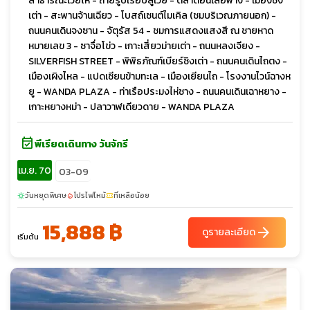
สาธารณะเว่ยไห่ - ถ่ายรูปเรือบลูเวย์ - ตลาดฮั่นเล่อฟาง - เมืองชิง
เต่า - สะพานจ้านเฉียว - โบสถ์เซนต์ไมเคิล (ชมบริเวณภายนอก) -
ถนนคนเดินจงซาน - จัตุรัส 54 - ชมการแสดงแสงสี ณ ชายหาด
หมายเลข 3 - ซาจื่อโข่ว - เกาะเสี่ยวม่ายเต่า - ถนนหลงเจียง -
SILVERFISH STREET - พิพิธภัณฑ์เบียร์ชิงเต่า - ถนนคนเดินไถตง -
เมืองเผิงไหล - แปดเซียนข้ามทะเล - เมืองเยียนไถ - โรงงานไวน์ฉางห
ยู - WANDA PLAZA - ท่าเรือประมงไห่ชาง - ถนนคนเดินเฉาหยาง -
เกาะหยางหม่า - ปลาวาฬเดียวดาย - WANDA PLAZA
event_available
พีเรียดเดินทาง วันจักรี
เม.ย. 70
03-09
วันหยุดพิเศษ
โปรไฟไหม้
ที่เหลือน้อย
sunny
local_fire_department
confirmation_number
15,888 ฿
arrow_forward
ดูรายละเอียด
เริ่มต้น