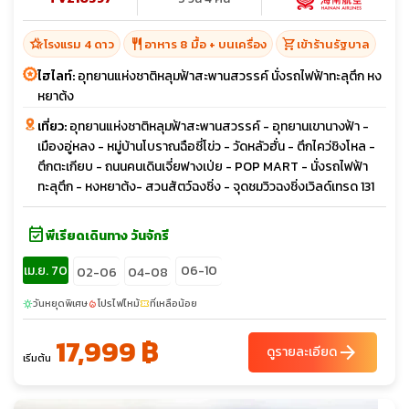
hotel_class
restaurant
shopping_cart
โรงแรม 4 ดาว
อาหาร 8 มื้อ + บนเครื่อง
เข้าร้านรัฐบาล
ไฮไลท์:
อุทยานแห่งชาติหลุมฟ้าสะพานสวรรค์ นั่งรถไฟฟ้าทะลุตึก หง
หยาต้ง
เที่ยว:
อุทยานแห่งชาติหลุมฟ้าสะพานสวรรค์ - อุทยานเขานางฟ้า -
เมืองอู่หลง - หมู่บ้านโบราณฉือซี่โข่ว - วัดหลัวฮั่น - ตึกไคว่ชิงโหล -
ตึกตะเกียบ - ถนนคนเดินเจี่ยฟางเป่ย - POP MART - นั่งรถไฟฟ้า
ทะลุตึก - หงหยาต้ง- สวนสัตว์ฉงชิ่ง - จุดชมวิวฉงชิ่งเวิลด์เทรด 131
event_available
พีเรียดเดินทาง วันจักรี
เม.ย. 70
06-10
02-06
04-08
วันหยุดพิเศษ
โปรไฟไหม้
ที่เหลือน้อย
sunny
local_fire_department
confirmation_number
17,999 ฿
arrow_forward
ดูรายละเอียด
เริ่มต้น