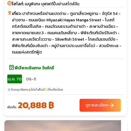
ไฮไลท์:
เมนูพิเศษ บุฟเฟต์ปิ้งย่างสไตล์จีน
เที่ยว:
ปาต้ากวนหรือย่านแปดด่าน - ภูเขาเสี่ยวหยูซาน - จัตุรัส 54 -
อ่าวซาน - ถนนอนิเมะ Miyazaki Hayao Manga Street - โบสถ์
คริสต์เซนต์ไมเคิล - ถนนวัฒนธรรมต้าเปาเต่า - สะพานจ้านเฉียว -
ชายหาดหมายเลข 3 - ถนนคนเดินหลี่ซาง - พิพิธภัณฑ์เบียร์ชิงเต่า -
สะพานทะเลเจียวโจววาน - Silverfish Street - โกลเด้นแซนด์บีช -
พิพิธภัณฑ์เมืองชิงเต่า - หมู่บ้านชาวประมงซาจื่อโขว่ - สวนรักทะเล -
ถนนแห่งสตรีทฟู้ด
event_available
พีเรียดเดินทาง วันจักรี
เม.ย. 70
06-11
วันหยุดพิเศษ
โปรไฟไหม้
ที่เหลือน้อย
sunny
local_fire_department
confirmation_number
20,888 ฿
arrow_forward
ดูรายละเอียด
เริ่มต้น