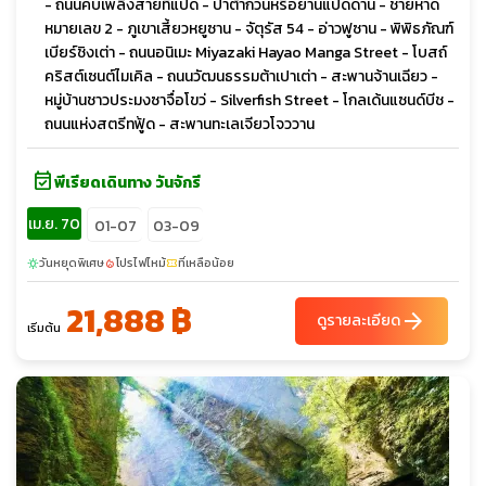
- ถนนคบเพลิงสายที่แปด - ปาต้ากวนหรือย่านแปดด่าน - ชายหาด
หมายเลข 2 - ภูเขาเสี้ยวหยูซาน - จัตุรัส 54 - อ่าวฟูซาน - พิพิธภัณฑ์
เบียร์ชิงเต่า - ถนนอนิเมะ Miyazaki Hayao Manga Street - โบสถ์
คริสต์เซนต์ไมเคิล - ถนนวัฒนธรรมต้าเปาเต่า - สะพานจ้านเฉียว -
หมู่บ้านชาวประมงซาจื่อโขว่ - Silverfish Street - โกลเด้นแซนด์บีช -
ถนนแห่งสตรีทฟู้ด - สะพานทะเลเจียวโจววาน
event_available
พีเรียดเดินทาง วันจักรี
เม.ย. 70
01-07
03-09
วันหยุดพิเศษ
โปรไฟไหม้
ที่เหลือน้อย
sunny
local_fire_department
confirmation_number
21,888 ฿
arrow_forward
ดูรายละเอียด
เริ่มต้น