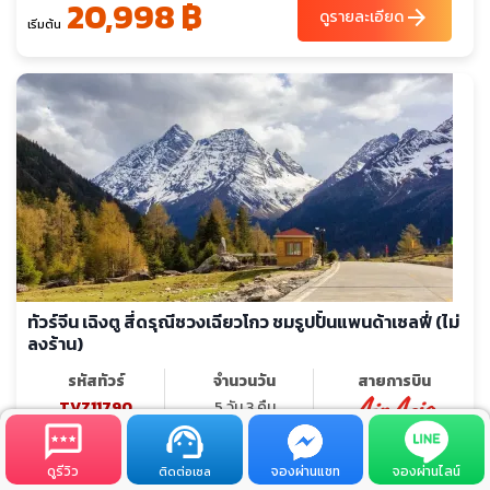
20,998 ฿
arrow_forward
ดูรายละเอียด
เริ่มต้น
ทัวร์จีน เฉิงตู สี่ดรุณีซวงเฉียวโกว ชมรูปปั้นแพนด้าเซลฟี่ (ไม่
ลงร้าน)
รหัสทัวร์
จำนวนวัน
สายการบิน
TVZ11790
5 วัน 3 คืน
hotel_class
restaurant
shopping_cart_off
โรงแรม 4 ดาว
อาหาร 9 มื้อ
ไม่เข้าร้านรัฐบาล
ดูรีวิว
จองผ่านแชท
จองผ่านไลน์
ติดต่อเซล