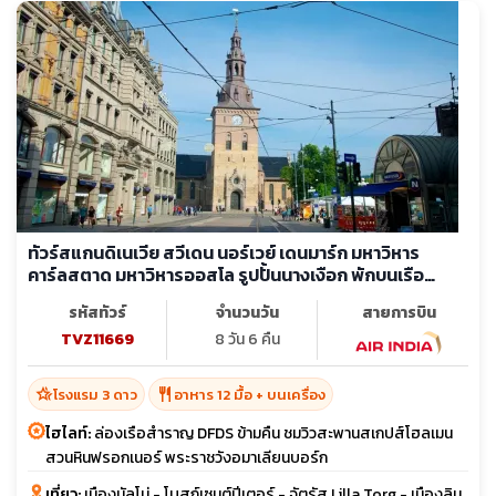
ทัวร์สแกนดิเนเวีย สวีเดน นอร์เวย์ เดนมาร์ก มหาวิหาร
คาร์ลสตาด มหาวิหารออสโล รูปปั้นนางเงือก พักบนเรือ
สำราญ
รหัสทัวร์
จำนวนวัน
สายการบิน
TVZ11669
8 วัน 6 คืน
hotel_class
restaurant
โรงแรม 3 ดาว
อาหาร 12 มื้อ + บนเครื่อง
ไฮไลท์:
ล่องเรือสำราญ DFDS ข้ามคืน ชมวิวสะพานสเกปส์โฮลเมน
สวนหินฟรอกเนอร์ พระราชวังอมาเลียนบอร์ก
เที่ยว:
เมืองมัลโม่ - โบสถ์เซนต์ปีเตอร์ - จัตุรัส Lilla Torg - เมืองลิน