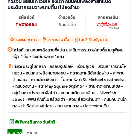
ทัวร์จีน เยี่ยนไถ เว่ยไห่ ชิงเต่า ถนนคบเพลิงสายที่แปด
ประติมากรรมวาฬเกยตื้น (ไม่ลงร้าน)
รหัสทัวร์
จำนวนวัน
สายการบิน
TVZ10984
6 วัน 4 คืน
hotel_class
restaurant
shopping_cart_off
โรงแรม 4 ดาว
อาหาร 10 มื้อ
ไม่เข้าร้านรัฐบาล
ไฮไลท์:
ถนนคบเพลิงสายที่แปด ประติมากรรมวาฬเกยตื้น เมนูพิเศษ
ซีฟู้ด 1 มื้อ + ชิมเบียร์สดๆ 1 แก้ว
เที่ยว:
ประตูโชคลาภ - กรอบรูปยักษ์ - เรือบลูเวย์ - สวนสาธารณะไห่
หยวน - ถนนคบเพลิงหมายเลข8 - ตลาดเกาหลีฮันเล่อฟาง - สะพาน
จ้านเฉียว - เกาะเสี่ยวชิงเต่า - โบสถ์คริสต์ St. Michael s cathedral
- ถนนจงซาน - 4th May Square จัตุรัส 54 - ชายหาดหมายเลข3 -
หมู่บ้านชาวประมงซาจื่อโข่ว - ถนนคนเดินหลงเจียง - Silverfish
street - พิพิธภัณฑ์เบียร์ชิงเต่า - สวนเสี่ยวหม่ายเต่า - ถนนคนเดินไถ
ตง - ท่าเรือประมงไห่ชาง - ถนนเฉาหยาง - ปลาวาฬเกยตื่น
event_available
พีเรียดเดินทาง วันจักรี
เม.ย. 70
06-11