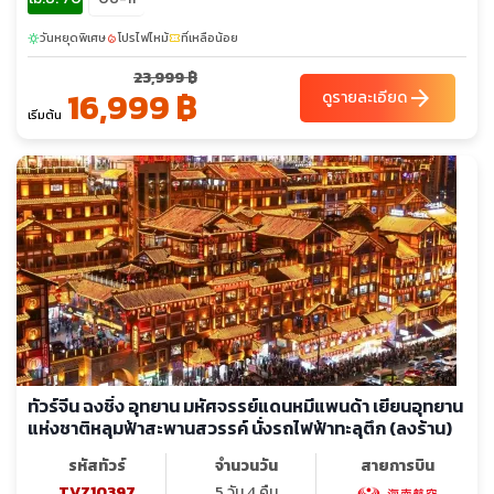
วันหยุดพิเศษ
โปรไฟไหม้
ที่เหลือน้อย
sunny
local_fire_department
confirmation_number
23,999 ฿
16,999 ฿
arrow_forward
ดูรายละเอียด
เริ่มต้น
ทัวร์จีน ฉงชิ่ง อุทยาน มหัศจรรย์แดนหมีแพนด้า เยียนอุทยาน
แห่งชาติหลุมฟ้าสะพานสวรรค์ นั่งรถไฟฟ้าทะลุตึก (ลงร้าน)
รหัสทัวร์
จำนวนวัน
สายการบิน
TVZ10397
5 วัน 4 คืน