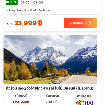
เม.ย. 70
01-07
03-09
วันหยุดพิเศษ
โปรไฟไหม้
ที่เหลือน้อย
sunny
local_fire_department
confirmation_number
23,999 ฿
arrow_forward
ดูรายละเอียด
เริ่มต้น
ทัวร์จีน เฉิงตู จิ๋วจ้ายโกว สี่ดรุณี ใบไม้เปลี่ยนสี (ไม่ลงร้าน)
รหัสทัวร์
จำนวนวัน
สายการบิน
TVZ10289
7 วัน 6 คืน