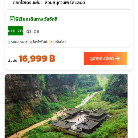
ดอกไฮเดรนเยีย - สวนสนุกวินเพิร์ลแลนด์
event_available
พีเรียดเดินทาง วันจักรี
เม.ย. 70
03-06
วันหยุดพิเศษ
โปรไฟไหม้
ที่เหลือน้อย
sunny
local_fire_department
confirmation_number
16,999 ฿
arrow_forward
ดูรายละเอียด
เริ่มต้น