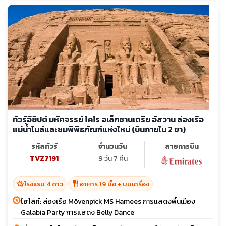
ทัวร์อียิปต์ มหัศจรรย์ ไคโร อเล็กซานเดรีย อัสวาน ล่องเรือ
แม่น้ำไนล์และชมพิพิธภัณฑ์แห่งใหม่ (บินภายใน 2 ขา)
รหัสทัวร์
จำนวนวัน
สายการบิน
TVZ7191
9 วัน 7 คืน
hotel_class
restaurant
โรงแรม 4 ดาว
อาหาร 19 มื้อ + บนเครื่อง
ไฮไลท์:
ล่องเรือ Mövenpick MS Hamees การแสดงพื้นเมือง
Galabia Party การแสดง Belly Dance