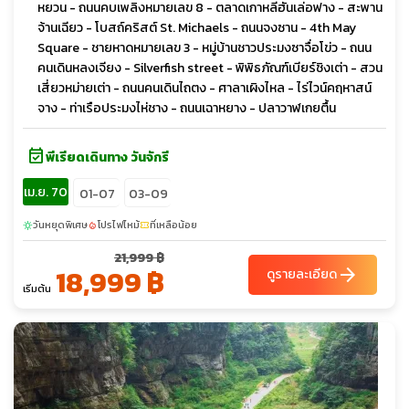
หยวน - ถนนคบเพลิงหมายเลข 8 - ตลาดเกาหลีฮันเล่อฟาง - สะพาน
จ้านเฉียว - โบสถ์คริสต์ St. Michaels - ถนนจงซาน - 4th May
Square - ชายหาดหมายเลข 3 - หมู่บ้านชาวประมงซาจื่อโข่ว - ถนน
คนเดินหลงเจียง - Silverfish street - พิพิธภัณฑ์เบียร์ชิงเต่า - สวน
เสี่ยวหม่ายเต่า - ถนนคนเดินไถตง - ศาลาเผิงไหล - ไร่ไวน์คฤหาสน์
จาง - ท่าเรือประมงไห่ชาง - ถนนเฉาหยาง - ปลาวาฬเกยตื้น
event_available
พีเรียดเดินทาง วันจักรี
เม.ย. 70
01-07
03-09
วันหยุดพิเศษ
โปรไฟไหม้
ที่เหลือน้อย
sunny
local_fire_department
confirmation_number
21,999 ฿
18,999 ฿
arrow_forward
ดูรายละเอียด
เริ่มต้น