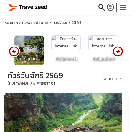
search
account_circle
menu
หน้าแรก
ทัวร์ต่างประเทศ
ทัวร์วันจักรี 2569
arrow_circle_left
arrow_circle_right
close
นด์
ทัวร์ยูกันดา
ทัวร์นิการากัว
ทัวร์มอลโดวา
ส
travel_explore
ทัวร์วันจักรี 2569
เรียงตาม
keyboard_arrow_down
(แสดงผล 76 รายการ)
calendar_month
search