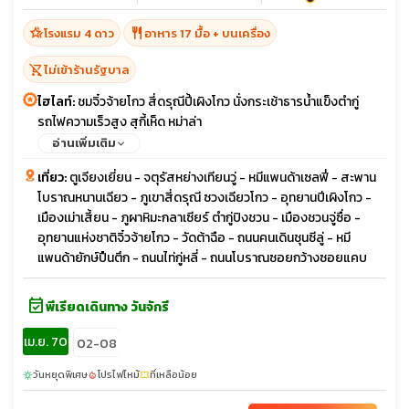
hotel_class
restaurant
โรงแรม 4 ดาว
อาหาร 17 มื้อ + บนเครื่อง
shopping_cart_off
ไม่เข้าร้านรัฐบาล
ไฮไลท์:
ชมจิ๋วจ้ายโกว สี่ดรุณีปี้เผิงโกว นั่งกระเช้าธารน้ำแข็งตำกู่
รถไฟความเร็วสูง สุกี้เห็ด หม่าล่า
อ่านเพิ่มเติม
เที่ยว:
ตูเจียงเยี่ยน - จตุรัสหย่างเทียนวู่ - หมีแพนด้าเซลฟี่ - สะพาน
โบราณหนานเฉียว - ภูเขาสี่ดรุณี ซวงเฉียวโกว - อุทยานปีเผิงโกว -
เมืองเม่าเสี้ยน - ภูผาหิมะกลาเซียร์ ตำกู่ปิงชวน - เมืองชวนจู่ซื่อ -
อุทยานแห่งชาติจิ๋วจ้ายโกว - วัดต้าฉือ - ถนนคนเดินชุนซีลู่ - หมี
แพนด้ายักษ์ปืนตึก - ถนนไท่กู่หลี่ - ถนนโบราณซอยกว้างซอยแคบ
event_available
พีเรียดเดินทาง วันจักรี
เม.ย. 70
02-08
วันหยุดพิเศษ
โปรไฟไหม้
ที่เหลือน้อย
sunny
local_fire_department
confirmation_number