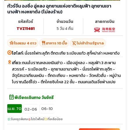
ทัวร์จีน ฉงชิ่ง อู่หลง อุทยานแห่งชาติหลุมฟ้า อุทยานเขา
นางฟ้า หงหยาต้ง (ไม่ลงร้าน)
รหัสทัวร์
จำนวนวัน
สายการบิน
TVZ11481
5 วัน 4 คืน
hotel_class
restaurant
shopping_cart_off
โรงแรม 4 ดาว
อาหาร 10 มื้อ
ไม่เข้าร้านรัฐบาล
ไฮไลท์:
นั่งรถไฟทะลุตึก ตึกตะเกีย ระเบียงแก้ว สุกี้หม่าล่า หงหยาต้ง
เที่ยว:
ถนนโบราณหลงเหมินฮ่าว - เมืองอู่หลง - หลุมฟ้า 3 สะพาน
สวรรค์ - ระเบียงแก้ว - อุทยานเขานางฟ้า - นั่งรถไฟฟ้าทะลุตึก -
จัตุรัสเฉาเทียนเหมิน - ตึกตะเกียบ - หงหยาต้ง - วัดหลัวฮั่น - หมู่บ้าน
โบราณฉือซี่โข่ว - ตึกโคยซิงโหล 22 ชั้น - ถนนคนเดินเจี่ยฟ่างเปย
event_available
พีเรียดเดินทาง วันจักรี
เม.ย. 70
06-10
02-06
วันหยุดพิเศษ
โปรไฟไหม้
ที่เหลือน้อย
sunny
local_fire_department
confirmation_number