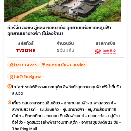
ทัวร์จีน ฉงชิ่ง อู่หลง หงหยาต้ง อุทยานแห่งชาติหลุมฟ้า
อุทยานเขานางฟ้า (ไม่ลงร้าน)
รหัสทัวร์
จำนวนวัน
สายการบิน
TVZ12149
5 วัน 4 คืน
hotel_class
restaurant
โรงแรม 4 ดาว
อาหาร 8 มื้อ + บนเครื่อง
shopping_cart_off
ไม่เข้าร้านรัฐบาล
ไฮไลท์:
รถไฟฟ้ารางเบาทะลุตึก ลิฟท์แก้วอุทยานหลุมฟ้า ฟรีน้ำดื่มวัน
ละขวด
เที่ยว:
ถนนอาหารกวนอิมเฉียว - อุทยานหลุมฟ้า-สะพานสวรรค์ -
สะพานสวรรค์ - ระเบียงแก้ว - หุบเขานางฟ้า - หมู่บ้านสือปาที 18
บันได - ตึกตะเกียบ - ถนนคนเดินเจียฟางเป่ย์ - หงหยาต้ง - หมู่บ้าน
ฉือโข่ว - จุดชมวิวรถไฟฟ้ารางเบาทะลุตึก - อาคารขุยชิงตึก 22 ชั้น -
The Ring Mall