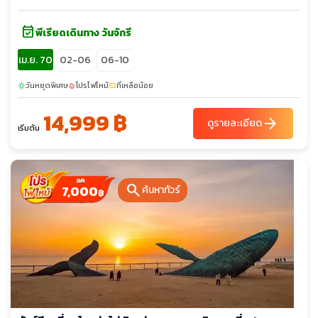
event_available
พีเรียดเดินทาง วันจักรี
เม.ย. 70
02-06
06-10
วันหยุดพิเศษ
โปรไฟไหม้
ที่เหลือน้อย
sunny
local_fire_department
confirmation_number
14,999 ฿
arrow_forward
ดูรายละเอียด
เริ่มต้น
search
7,000
ค้นหาทัวร์
฿