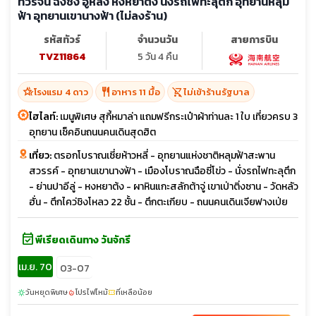
ทัวร์จีน ฉงชิ่ง อู่หลง หงหยาต้ง นั่งรถไฟทะลุตึก อุทยานหลุม
ฟ้า อุทยานเขานางฟ้า (ไม่ลงร้าน)
รหัสทัวร์
จำนวนวัน
สายการบิน
TVZ11864
5 วัน 4 คืน
hotel_class
restaurant
shopping_cart_off
โรงแรม 4 ดาว
อาหาร 11 มื้อ
ไม่เข้าร้านรัฐบาล
ไฮไลท์:
เมนูพิเศษ สุกี้หมาล่า แถมฟรีกระเป๋าผ้าท่านละ 1 ใบ เที่ยวครบ 3
อุทยาน เช็คอินถนนคนเดินสุดฮิต
เที่ยว:
ตรอกโบราณเซี่ยห้าวหลี่ - อุทยานแห่งชาติหลุมฟ้าสะพาน
สวรรค์ - อุทยานเขานางฟ้า - เมืองโบราณฉือซี่โข่ว - นั่งรถไฟทะลุตึก
- ย่านปาอีลู่ - หงหยาต้ง - ผาหินแกะสลักต้าจู่ เขาเป่าติ่งซาน - วัดหลัว
ฮั่น - ตึกไคว่ชิงโหลว 22 ชั้น - ตึกตะเกียบ - ถนนคนเดินเจียฟางเป่ย
event_available
พีเรียดเดินทาง วันจักรี
เม.ย. 70
03-07
วันหยุดพิเศษ
โปรไฟไหม้
ที่เหลือน้อย
sunny
local_fire_department
confirmation_number