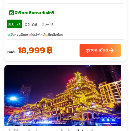
event_available
พีเรียดเดินทาง วันจักรี
เม.ย. 70
06-10
02-06
วันหยุดพิเศษ
โปรไฟไหม้
ที่เหลือน้อย
sunny
local_fire_department
confirmation_number
18,999 ฿
arrow_forward
ดูรายละเอียด
เริ่มต้น