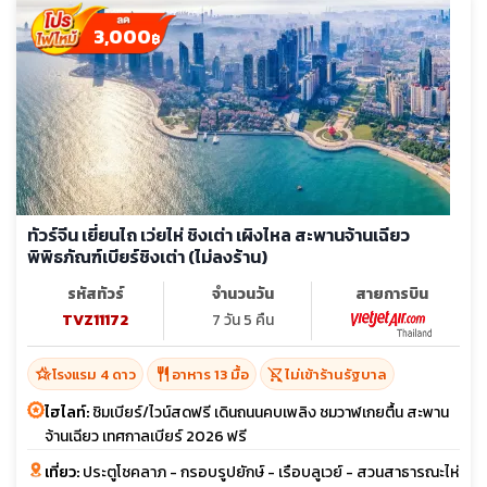
3,000
฿
ทัวร์จีน เยี่ยนไถ เว่ยไห่ ชิงเต่า เผิงไหล สะพานจ้านเฉียว
พิพิธภัณฑ์เบียร์ชิงเต่า (ไม่ลงร้าน)
รหัสทัวร์
จำนวนวัน
สายการบิน
TVZ11172
7 วัน 5 คืน
hotel_class
restaurant
shopping_cart_off
โรงแรม 4 ดาว
อาหาร 13 มื้อ
ไม่เข้าร้านรัฐบาล
ไฮไลท์:
ชิมเบียร์/ไวน์สดฟรี เดินถนนคบเพลิง ชมวาฬเกยตื้น สะพาน
จ้านเฉียว เทศกาลเบียร์ 2026 ฟรี
เที่ยว:
ประตูโชคลาภ - กรอบรูปยักษ์ - เรือบลูเวย์ - สวนสาธารณะไห่