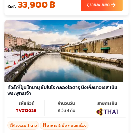
33,900 ฿
arrow_forward
ดูรายละเอียด
เริ่มต้น
ทัวร์ญี่ปุ่น โทมามุ ซัปโปโร คลองโอตารุ นิงเกิ้ลเทอเรส เนิน
พระพุทธเจ้า
รหัสทัวร์
จำนวนวัน
สายการบิน
TVZ12029
6 วัน 4 คืน
hotel_class
restaurant
โรงแรม 3 ดาว
อาหาร 8 มื้อ + บนเครื่อง