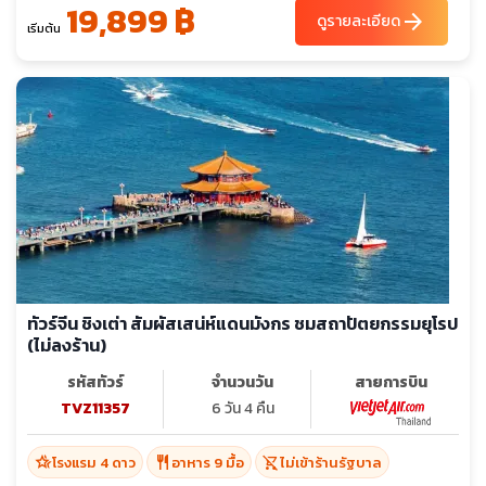
19,899 ฿
arrow_forward
ดูรายละเอียด
เริ่มต้น
ทัวร์จีน ชิงเต่า สัมผัสเสน่ห์แดนมังกร ชมสถาปัตยกรรมยุโรป
(ไม่ลงร้าน)
รหัสทัวร์
จำนวนวัน
สายการบิน
TVZ11357
6 วัน 4 คืน
hotel_class
restaurant
shopping_cart_off
โรงแรม 4 ดาว
อาหาร 9 มื้อ
ไม่เข้าร้านรัฐบาล