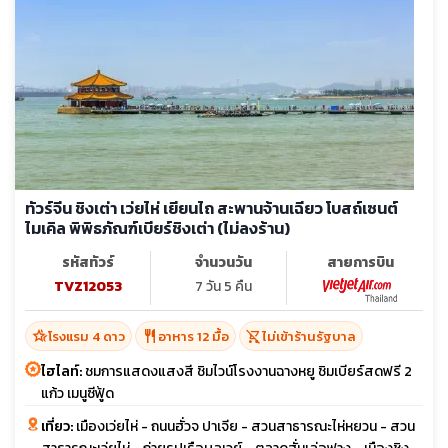
ทัวร์จีน ชิงเต่า เว่ยไห่ เยียนไถ สะพานจ้านเฉียว โบสถ์เซนต์
ไมเคิล พิพิธภัณฑ์เบียร์ชิงเต่า (ไม่ลงร้าน)
รหัสทัวร์
จำนวนวัน
สายการบิน
TVZ12053
7 วัน 5 คืน
hotel_class
restaurant
shopping_cart_off
โรงแรม 4 ดาว
อาหาร 12 มื้อ
ไม่เข้าร้านรัฐบาล
ไฮไลท์:
ชมการแสดงแสงสี ชิมไวน์โรงงานฉางหยู ชิมเบียร์สดฟรี 2
แก้ว เมนูซีฟู้ด
เที่ยว:
เมืองเว่ยไห่ - ถนนฮั่วจ ปาเจีย - สวนสาธารณะไห่หยวน - สวน