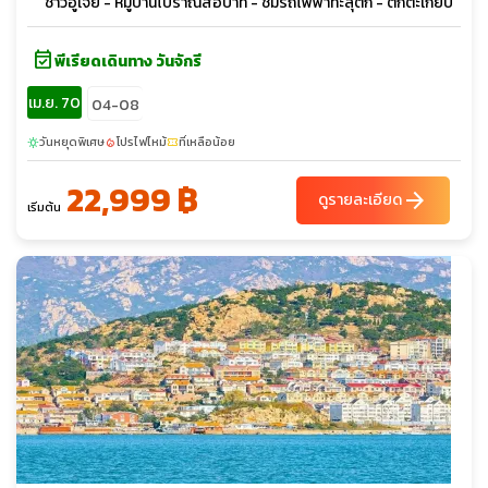
ชาวอู่เจีย - หมู่บ้านโบราณสือปาที - ชมรถไฟฟ้าทะลุตึก - ตึกตะเกียบ
event_available
พีเรียดเดินทาง วันจักรี
เม.ย. 70
04-08
วันหยุดพิเศษ
โปรไฟไหม้
ที่เหลือน้อย
sunny
local_fire_department
confirmation_number
22,999 ฿
arrow_forward
ดูรายละเอียด
เริ่มต้น