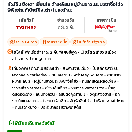
ทัวร์จีน ชิงเต่า เยี่ยนไถ ต้าเหลียน หมู่บ้านชาวประมงซาจึ่อโข่ว
พิพิธภัณฑ์เบียร์ชิงเต่า (ไม่ลงร้าน)
รหัสทัวร์
จำนวนวัน
สายการบิน
TVZ11403
7 วัน 5 คืน
hotel_class
restaurant
shopping_cart_off
โรงแรม 4 ดาว
อาหาร 12 มื้อ
ไม่เข้าร้านรัฐบาล
ไฮไลท์:
พักเรือสำราญ 2 คืน พิเศษซีฟู้ด + เบียร์สด เที่ยว 3 เมือง
สไตล์ยุโรป ถ่ายรูปสวย
เที่ยว:
พิพิธภัณฑ์เบียร์ชิงเต่า - สะพานจ้านเฉียว - โบสถ์คริสต์ St.
Michaels cathedral - ถนนจงซาน - 4th May Square - ชายหาด
หมายเลข 3 - หมู่บ้านชาวประมงซาจื่อโข่ว - ถนนคนเดินหลงเจียง -
Silverfish street - อ่าวหลิงเจียว - Venice Water City - น้ำพุ
ดนตรีตงกุ้ง - ถนนตงกวน - ถนนตงกุ้งสาย 5 - จัตุรัสจงซาน - รถ
รางวินเทจสาย 201 - ถนนรัสเซีย - จัตุรัสซิงไห่ - ท่าเรือประมงไห่ชาง
- ถนนเฉาหยาง - ประติมากรรมวาฬเกยตื้น
event_available
พีเรียดเดินทาง วันจักรี