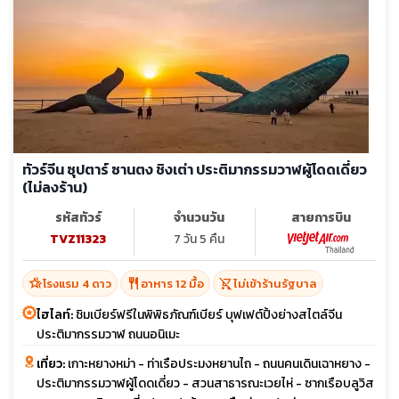
ทัวร์จีน ซุปตาร์ ซานตง ชิงเต่า ประติมากรรมวาฬผู้โดดเดี่ยว
(ไม่ลงร้าน)
รหัสทัวร์
จำนวนวัน
สายการบิน
TVZ11323
7 วัน 5 คืน
hotel_class
restaurant
shopping_cart_off
โรงแรม 4 ดาว
อาหาร 12 มื้อ
ไม่เข้าร้านรัฐบาล
ไฮไลท์:
ชิมเบียร์ฟรีในพิพิธภัณฑ์เบียร์ บุฟเฟต์ปิ้งย่างสไตล์จีน
ประติมากรรมวาฬ ถนนอนิเมะ
เที่ยว:
เกาะหยางหม่า - ท่าเรือประมงหยานไถ - ถนนคนเดินเฉาหยาง -
ประติมากรรมวาฬผู้โดดเดี่ยว - สวนสาธารณะเวยไห่ - ซากเรือบลูวิส