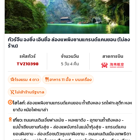
ทัวร์จีน ฉงชิ่ง เอินชื่อ ล่องแพผิงซานแกรนด์แคนยอน (ไม่ลง
ร้าน)
รหัสทัวร์
จำนวนวัน
สายการบิน
TVZ10398
5 วัน 4 คืน
hotel_class
restaurant
โรงแรม 4 ดาว
อาหาร 11 มื้อ + บนเครื่อง
shopping_cart_off
ไม่เข้าร้านรัฐบาล
ไฮไลท์:
ล่องแพผิงชานแกรนด์แคนยอน ถ้ำเถิงหลง รถไฟทะลุตึก หงห
ยาต้ง หม้อไฟหมาล่า
เที่ยว:
ถนนคนเดินเจี่ยฟางเป่ย - หงหยาต้ง - อุทยานถ้ำเถิงหลง -
แม่น้ำเซียนซานกังสุ่ย - ล่องแพมังกรในแม่น้ำกุ้งสุ่ย - แกรนด์แคน
ยอนผิงซาน - ล่องเรือชมวิวหุบเขาผิงซาน - ถนนคนเดินเมืองเทพธิดา