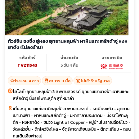
ทัวร์จีน ฉงชิ่ง อู่หลง อุทยานหลุมฟ้า ผาหินแกะสลักต้าจู่ หงห
ยาต้ง (ไม่ลงร้าน)
รหัสทัวร์
จำนวนวัน
สายการบิน
TVZ11543
5 วัน 4 คืน
hotel_class
restaurant
shopping_cart_off
โรงแรม 4 ดาว
อาหาร 11 มื้อ
ไม่เข้าร้านรัฐบาล
ไฮไลท์:
อุทยานหลุมฟ้า 3 สะพานสวรรค์ อุทยานเขานางฟ้า ผาหินแกะ
สลักต้าจู่ นั่งรถไฟทะลุตึก สุกี้หม่าล่า
เที่ยว:
อุทยานแห่งชาติหลุมฟ้าสะพานสวรรค์ - ระเบียงแก้ว - อุทยาน
เขานางฟ้า - ผาหินแกะสลักต้าจู่ - มหาศาลาประชาคม - นั่งรถไฟทะลุ
ตึก - หงหยาต้ง - ชมวิว Light of Copper - หมู่บ้านโบราณฉือซี่โข่ว -
วัดหลัวฮั่น - ตึกไคว่ชิงโหล - จัตุรัสเฉาเทียนเหมิน - ตึกตะเกียบ - ถนน
คนเดินเจี่ยฟางเป่