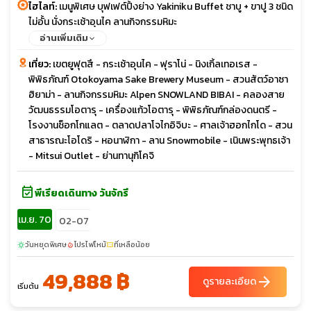
ไฮไลท์:
เมนูพิเศษ บุฟเฟต์ปิ้งย่าง Yakiniku Buffet ชาบู + ขาปู 3 ชนิด
ไม่อั้น นั่งกระเช้าอุนไค ลานกิจกรรมหิมะ
อ่านเพิ่มเติม
เที่ยว:
เขตยูฟุตสึ - กระเช้าอุนไค - ฟุราโน่ - นิงเกิ้ลเทอเรส -
พิพิธภัณฑ์ Otokoyama Sake Brewery Museum - สวนสัตว์อาซา
ฮิยาม่า - ลานกิจกรรมหิมะ Alpen SNOWLAND BIBAI - คลองสาย
วัฒนธรรมโอตารุ - เครื่องแก้วโอตารุ - พิพิธภัณฑ์กล่องดนตรี -
โรงงานช็อกโกแลต - ตลาดปลาโจไกอิจิบะ - ศาลเจ้าฮอกไกโด - สวน
สาธารณะโอโดริ - หอนาฬิกา - ลาน Snowmobile - เนินพระพุทธเจ้า
- Mitsui Outlet - ย่านทานุกิโคจิ
event_available
พีเรียดเดินทาง วันจักรี
เม.ย. 70
02-07
วันหยุดพิเศษ
โปรไฟไหม้
ที่เหลือน้อย
sunny
local_fire_department
confirmation_number
49,888 ฿
arrow_forward
ดูรายละเอียด
เริ่มต้น