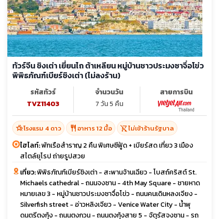
ทัวร์จีน ชิงเต่า เยี่ยนไถ ต้าเหลียน หมู่บ้านชาวประมงซาจึ่อโข่ว
พิพิธภัณฑ์เบียร์ชิงเต่า (ไม่ลงร้าน)
รหัสทัวร์
จำนวนวัน
สายการบิน
TVZ11403
7 วัน 5 คืน
hotel_class
restaurant
shopping_cart_off
โรงแรม 4 ดาว
อาหาร 12 มื้อ
ไม่เข้าร้านรัฐบาล
ไฮไลท์:
พักเรือสำราญ 2 คืน พิเศษซีฟู้ด + เบียร์สด เที่ยว 3 เมือง
สไตล์ยุโรป ถ่ายรูปสวย
เที่ยว:
พิพิธภัณฑ์เบียร์ชิงเต่า - สะพานจ้านเฉียว - โบสถ์คริสต์ St.
Michaels cathedral - ถนนจงซาน - 4th May Square - ชายหาด
หมายเลข 3 - หมู่บ้านชาวประมงซาจื่อโข่ว - ถนนคนเดินหลงเจียง -
Silverfish street - อ่าวหลิงเจียว - Venice Water City - น้ำพุ
ดนตรีตงกุ้ง - ถนนตงกวน - ถนนตงกุ้งสาย 5 - จัตุรัสจงซาน - รถ