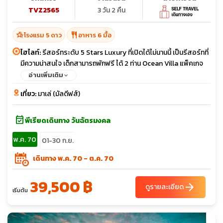
TVZ2565
3 วัน 2 คืน
hotel_class
restaurant
โรงแรม 5 ดาว
อาหาร 6 มื้อ
ไฮไลท์:
รีสอร์ทระดับ 5 Stars Luxury ที่เปิดได้ไม่นานนี้ เป็นรีสอร์ทที่
มีความน่าสนใจ เด็กสามารถพักฟรี ได้ 2 ท่าน Ocean Villa แพ็คเกจ
Premium Allinclusive House reef มีปะการังภายในรีสอร์ท
อ่านเพิ่มเติม
เที่ยว:
มาเล่ (มัลดีฟส์)
event_available
พีเรียดเดินทาง วันฉัตรมงคล
พ.ค. 70
01-30 ก.ย.
เดินทาง พ.ค. 70 - ต.ค. 70
39,500 ฿
arrow_forward
ดูรายละเอียด
เริ่มต้น