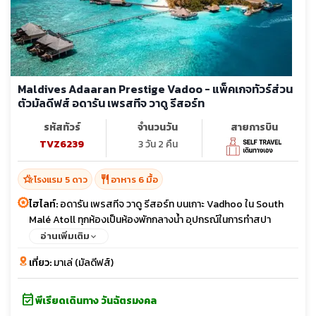
Maldives Adaaran Prestige Vadoo - แพ็คเกจทัวร์ส่วน
ตัวมัลดีฟส์ อดารัน เพรสทีจ วาดู รีสอร์ท
รหัสทัวร์
จำนวนวัน
สายการบิน
TVZ6239
3 วัน 2 คืน
hotel_class
restaurant
โรงแรม 5 ดาว
อาหาร 6 มื้อ
ไฮไลท์:
อดารัน เพรสทีจ วาดู รีสอร์ท บนเกาะ Vadhoo ใน South
Malé Atoll ทุกห้องเป็นห้องพักกลางนํ้า อุปกรณ์ในการทำสปา
เครื่องเล่นดีวีดีและระบบโฮมเธียเตอร์ เครื่องชงกาแฟ และอื่นๆอีก
อ่านเพิ่มเติม
มากมาย
เที่ยว:
มาเล่ (มัลดีฟส์)
event_available
พีเรียดเดินทาง วันฉัตรมงคล