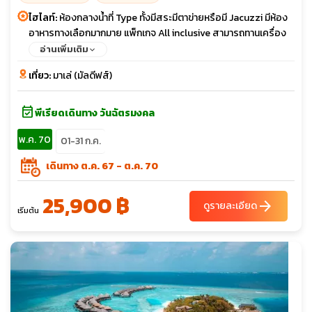
ไฮไลท์:
ห้องกลางน้ำที่ Type ทั้งมีสระมีตาข่ายหรือมี Jacuzzi มีห้อง
อาหารทางเลือกมากมาย แพ็กเกจ All inclusive สามารถทานเครื่อง
ดื่มที่บาร์ได้ไม่อั้น มีกิจกรรม Feeding ให้อาหารปลากระเบนและฉลาม
อ่านเพิ่มเติม
เที่ยว:
มาเล่ (มัลดีฟส์)
event_available
พีเรียดเดินทาง วันฉัตรมงคล
พ.ค. 70
01-31 ก.ค.
เดินทาง ต.ค. 67 - ต.ค. 70
25,900 ฿
arrow_forward
ดูรายละเอียด
เริ่มต้น