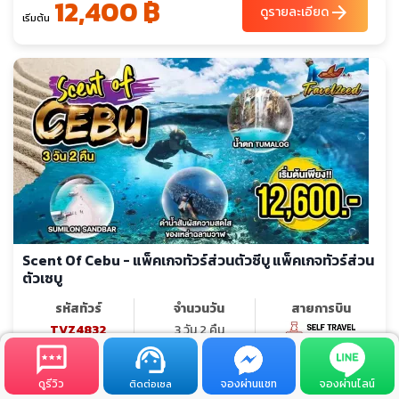
12,400 ฿
arrow_forward
ดูรายละเอียด
เริ่มต้น
Scent Of Cebu - แพ็คเกจทัวร์ส่วนตัวซีบู แพ็คเกจทัวร์ส่วน
ตัวเซบู
รหัสทัวร์
จำนวนวัน
สายการบิน
TVZ4832
3 วัน 2 คืน
hotel_class
restaurant
โรงแรม 3 ดาว
อาหาร 3 มื้อ
ดูรีวิว
จองผ่านแชท
จองผ่านไลน์
ติดต่อเซล