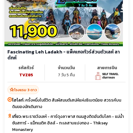
Fascinating Leh Ladakh - แพ็คเกจทัวร์ส่วนตัวเลห์ ลา
ดักห์
รหัสทัวร์
จำนวนวัน
สายการบิน
TVZ85
7 วัน 5 คืน
hotel_class
โรงแรม 3 ดาว
ไฮไลท์:
ครั้งหนึ่งในชีวิต สัมผัสมนต์เสน่ห์แห่งธิเบตน้อย สวรรค์บน
ดินของนักเดินทาง
เที่ยว:
พระราชวังเลห์ - คาร์ดุงลา พาส ถนนสูงติดอันดับโลก - แม่น้ำ
ซันสการ์ - แม็กเนติค ฮิลล์ - ทะเลสาบแปงกอง - Thiksey
Monastery