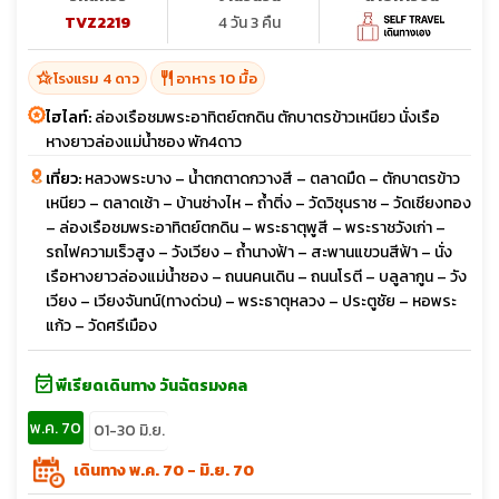
TVZ2219
4 วัน 3 คืน
hotel_class
restaurant
โรงแรม 4 ดาว
อาหาร 10 มื้อ
ไฮไลท์:
ล่องเรือชมพระอาทิตย์ตกดิน ตักบาตรข้าวเหนียว นั่งเรือ
หางยาวล่องแม่น้ำซอง พัก4ดาว
เที่ยว:
หลวงพระบาง – น้ำตกตาดกวางสี – ตลาดมืด – ตักบาตรข้าว
เหนียว – ตลาดเช้า – บ้านซ่างไห – ถ้ำติ่ง – วัดวิชุนราช – วัดเชียงทอง
– ล่องเรือชมพระอาทิตย์ตกดิน – พระธาตุพูสี – พระราชวังเก่า –
รถไฟความเร็วสูง – วังเวียง – ถ้ำนางฟ้า – สะพานแขวนสีฟ้า – นั่ง
เรือหางยาวล่องแม่น้ำซอง – ถนนคนเดิน – ถนนโรตี – บลูลากูน – วัง
เวียง – เวียงจันทน์(ทางด่วน) – พระธาตุหลวง – ประตูชัย – หอพระ
แก้ว – วัดศรีเมือง
event_available
พีเรียดเดินทาง วันฉัตรมงคล
พ.ค. 70
01-30 มิ.ย.
เดินทาง พ.ค. 70 - มิ.ย. 70