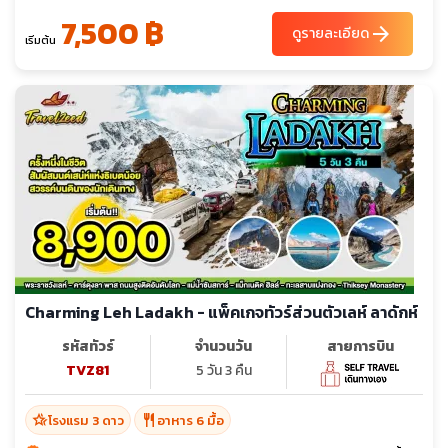
7,500 ฿
arrow_forward
ดูรายละเอียด
เริ่มต้น
Charming Leh Ladakh - แพ็คเกจทัวร์ส่วนตัวเลห์ ลาดักห์
รหัสทัวร์
จำนวนวัน
สายการบิน
TVZ81
5 วัน 3 คืน
hotel_class
restaurant
โรงแรม 3 ดาว
อาหาร 6 มื้อ