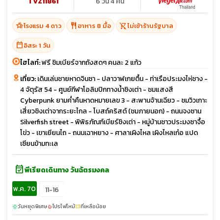
TVZ11861
6 วัน 4 คืน
hotel_class
restaurant
shopping_cart_off
โรงแรม 4 ดาว
อาหาร 8 มื้อ
ไม่เข้าร้านรัฐบาล
calendar_today
อิสระ 1 วัน
ไฮไลท์:
ฟรี ชิมเบียร์จากถังสดๆ คนละ 2 แก้ว
เที่ยว:
เดินเล่นชายหาดจินซา - ปลาวาฬเกยตื้น - ท่าเรือประมงไห่ชาง -
4 จัตุรัส 54 - ศูนย์กีฬาโอลิมปิกทางน้ำชิงเต่า - ชมแสงสี
Cyberpunk ยามค่ำคืนหาดหมายเลข 3 - สะพานจ้านเฉียว - ชมวิวเกาะ
เสี่ยวชิงเต่าจากระยะไกล - โบสถ์คริสต์ (ชมภายนอก) - ถนนจงซาน
Silverfish street - พิพิธภัณฑ์เบียร์ชิงเต่า - หมู่บ้านชาวประมงซาจื้อ
โข่ว - เขาเยียนไถ - ถนนเฉาหยาง - ศาลาเผิงไหล เผิงไหลเก๋อ แปด
เซียนข้ามทะเล
event_available
พีเรียดเดินทาง วันฉัตรมงคล
พ.ค. 70
11-16
วันหยุดพิเศษ
โปรไฟไหม้
ที่เหลือน้อย
sunny
local_fire_department
confirmation_number