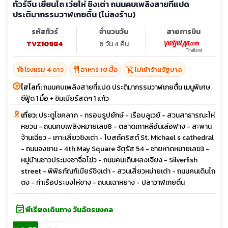
ทัวร์จีน เยี่ยนไถ เว่ยไห่ ชิงเต่า ถนนคบเพลิงสายที่แปด
ประติมากรรมวาฬเกยตื้น (ไม่ลงร้าน)
รหัสทัวร์
จำนวนวัน
สายการบิน
TVZ10984
6 วัน 4 คืน
hotel_class
restaurant
shopping_cart_off
โรงแรม 4 ดาว
อาหาร 10 มื้อ
ไม่เข้าร้านรัฐบาล
ไฮไลท์:
ถนนคบเพลิงสายที่แปด ประติมากรรมวาฬเกยตื้น เมนูพิเศษ
ซีฟู้ด 1 มื้อ + ชิมเบียร์สดๆ 1 แก้ว
เที่ยว:
ประตูโชคลาภ - กรอบรูปยักษ์ - เรือบลูเวย์ - สวนสาธารณะไห่
หยวน - ถนนคบเพลิงหมายเลข8 - ตลาดเกาหลีฮันเล่อฟาง - สะพาน
จ้านเฉียว - เกาะเสี่ยวชิงเต่า - โบสถ์คริสต์ St. Michael s cathedral
- ถนนจงซาน - 4th May Square จัตุรัส 54 - ชายหาดหมายเลข3 -
หมู่บ้านชาวประมงซาจื่อโข่ว - ถนนคนเดินหลงเจียง - Silverfish
street - พิพิธภัณฑ์เบียร์ชิงเต่า - สวนเสี่ยวหม่ายเต่า - ถนนคนเดินไถ
ตง - ท่าเรือประมงไห่ชาง - ถนนเฉาหยาง - ปลาวาฬเกยตื่น
event_available
พีเรียดเดินทาง วันฉัตรมงคล