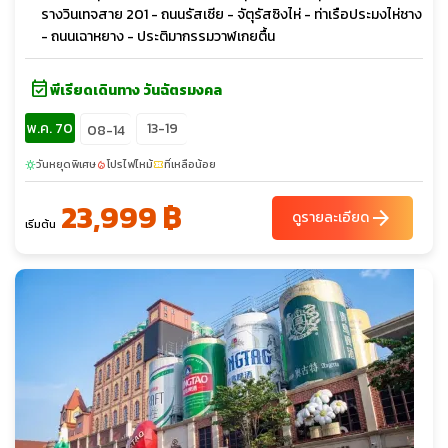
รางวินเทจสาย 201 - ถนนรัสเซีย - จัตุรัสซิงไห่ - ท่าเรือประมงไห่ชาง
- ถนนเฉาหยาง - ประติมากรรมวาฬเกยตื้น
event_available
พีเรียดเดินทาง วันฉัตรมงคล
พ.ค. 70
13-19
08-14
วันหยุดพิเศษ
โปรไฟไหม้
ที่เหลือน้อย
sunny
local_fire_department
confirmation_number
23,999 ฿
arrow_forward
ดูรายละเอียด
เริ่มต้น