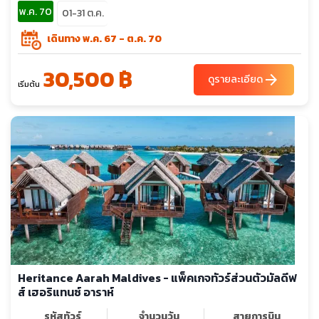
พ.ค. 70
01-31 ต.ค.
เดินทาง พ.ค. 67 - ต.ค. 70
30,500 ฿
arrow_forward
ดูรายละเอียด
เริ่มต้น
Heritance Aarah Maldives - แพ็คเกจทัวร์ส่วนตัวมัลดีฟ
ส์ เฮอริแทนซ์ อาราห์
รหัสทัวร์
จำนวนวัน
สายการบิน