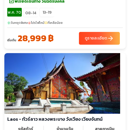
event_available
พีเรียดเดินทาง วันฉัตรมงคล
พ.ค. 70
13-19
08-14
วันหยุดพิเศษ
โปรไฟไหม้
ที่เหลือน้อย
sunny
local_fire_department
confirmation_number
28,999 ฿
arrow_forward
ดูรายละเอียด
เริ่มต้น
Laos - ทัวร์ลาว หลวงพระ​บาง​ วัง​เวียง​ เวียงจันทน์
รหัสทัวร์
จำนวนวัน
สายการบิน