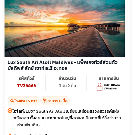
Lux South Ari Atoll Maldives - แพ็คเกจทัวร์ส่วนตัว
มัลดีฟส์ ลักซ์ เซาท์ อะริ อะทอล
รหัสทัวร์
จำนวนวัน
สายการบิน
TVZ3863
3 วัน 2 คืน
hotel_class
restaurant
โรงแรม 5 ดาว
อาหาร 6 มื้อ
ไฮไลท์:
LUX* South Ari Atoll เปรียบเสมือนสรวงสวรรค์แห่ง
ตะวันออก ตั้งอยู่บนเกาะขนาดใหญ่ที่สุดและเป็นเกาะที่ได้ชื่อว่าสวย
ที่สุดของประเทศ หาดทรายสีขาวทอดยาวถึง 4 กิโลเมตร โอบล้อมพืช
อ่านเพิ่มเติม
พรรณธรรมชาติอันอุดมสมบูรณ์ และท้องน้ำสีฟ้าสดใส