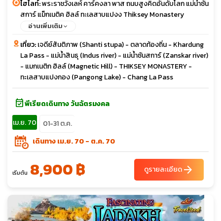
ไฮไลท์:
พระราชวังเลห์ คาร์คงลา พาส ถนบสูงคิดอันดับโลก แม่น้ำซัน
สการ์ แม็กเนติค ฮิลล์ ทะเลสาบแปงง Thiksey Monastery
อ่านเพิ่มเติม
เที่ยว:
เจดีย์สันติภาพ (Shanti stupa) - ตลาดท้องถิ่น - Khardung
La Pass - แม่น้ำสินธุ (Indus river) - แม่น้ำซันสการ์ (Zanskar river)
- แมกเนติก ฮิลล์ (Magnetic Hill) - THIKSEY MONASTERY -
ทะเลสาบแปงกอง (Pangong Lake) - Chang La Pass
event_available
พีเรียดเดินทาง วันฉัตรมงคล
เม.ย. 70
01-31 ต.ค.
เดินทาง เม.ย. 70 - ต.ค. 70
8,900 ฿
arrow_forward
ดูรายละเอียด
เริ่มต้น