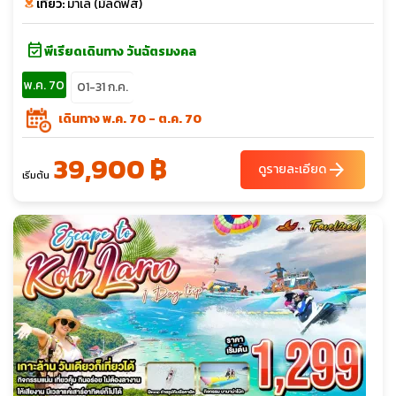
เที่ยว:
มาเล่ (มัลดีฟส์)
event_available
พีเรียดเดินทาง วันฉัตรมงคล
พ.ค. 70
01-31 ก.ค.
เดินทาง พ.ค. 70 - ต.ค. 70
39,900 ฿
arrow_forward
ดูรายละเอียด
เริ่มต้น