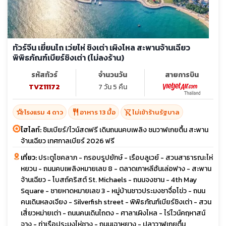
ทัวร์จีน เยี่ยนไถ เว่ยไห่ ชิงเต่า เผิงไหล สะพานจ้านเฉียว
พิพิธภัณฑ์เบียร์ชิงเต่า (ไม่ลงร้าน)
รหัสทัวร์
จำนวนวัน
สายการบิน
TVZ11172
7 วัน 5 คืน
hotel_class
restaurant
shopping_cart_off
โรงแรม 4 ดาว
อาหาร 13 มื้อ
ไม่เข้าร้านรัฐบาล
ไฮไลท์:
ชิมเบียร์/ไวน์สดฟรี เดินถนนคบเพลิง ชมวาฬเกยตื้น สะพาน
จ้านเฉียว เทศกาลเบียร์ 2026 ฟรี
เที่ยว:
ประตูโชคลาภ - กรอบรูปยักษ์ - เรือบลูเวย์ - สวนสาธารณะไห่
หยวน - ถนนคบเพลิงหมายเลข 8 - ตลาดเกาหลีฮันเล่อฟาง - สะพาน
จ้านเฉียว - โบสถ์คริสต์ St. Michaels - ถนนจงซาน - 4th May
Square - ชายหาดหมายเลข 3 - หมู่บ้านชาวประมงซาจื่อโข่ว - ถนน
คนเดินหลงเจียง - Silverfish street - พิพิธภัณฑ์เบียร์ชิงเต่า - สวน
เสี่ยวหม่ายเต่า - ถนนคนเดินไถตง - ศาลาเผิงไหล - ไร่ไวน์คฤหาสน์
จาง - ท่าเรือประมงไห่ชาง - ถนนเฉาหยาง - ปลาวาฬเกยตื้น