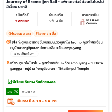
Journey of Bromo Ijen Bali - แพ็คเกจทัวร์ส่วนตัวโบรโม่
อิเจี้ยน บาหลี
รหัสทัวร์
จำนวนวัน
สายการบิน
TVZ897
5 วัน 4 คืน
hotel_class
restaurant
โรงแรม 3 ดาว
อาหาร 4 มื้อ
ไฮไลท์:
ดูพระอาทิตย์ขึ้นพร้อมชมวิวภูเขาไฟ bromo ภูเขาไฟอิเจี้ยน
หมู่บ้านPenglipuran วัดทานาล็อต วัดLempuyang
อ่านเพิ่มเติม
เที่ยว:
ภูเขาไฟโบรโม่ - ภูเขาไฟอิเจี้ยน - วัดLempuyang - ชม Tirta
gangga - หมู่บ้าน Penglipuran - Tirta Empul Temple
event_available
พีเรียดเดินทาง วันฉัตรมงคล
เม.ย. 70
01-31 ธ.ค.
เดินทาง มี.ค. 70 - ธ.ค. 70