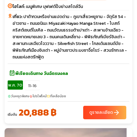
ไฮไลท์:
เมนูพิเศษ บุฟเฟต์ปิ้งย่างสไตล์จีน
เที่ยว:
ปาต้ากวนหรือย่านแปดด่าน - ภูเขาเสี่ยวหยูซาน - จัตุรัส 54 -
อ่าวซาน - ถนนอนิเมะ Miyazaki Hayao Manga Street - โบสถ์
คริสต์เซนต์ไมเคิล - ถนนวัฒนธรรมต้าเปาเต่า - สะพานจ้านเฉียว -
ชายหาดหมายเลข 3 - ถนนคนเดินหลี่ซาง - พิพิธภัณฑ์เบียร์ชิงเต่า -
สะพานทะเลเจียวโจววาน - Silverfish Street - โกลเด้นแซนด์บีช -
พิพิธภัณฑ์เมืองชิงเต่า - หมู่บ้านชาวประมงซาจื่อโขว่ - สวนรักทะเล -
ถนนแห่งสตรีทฟู้ด
event_available
พีเรียดเดินทาง วันฉัตรมงคล
พ.ค. 70
11-16
วันหยุดพิเศษ
โปรไฟไหม้
ที่เหลือน้อย
sunny
local_fire_department
confirmation_number
20,888 ฿
arrow_forward
ดูรายละเอียด
เริ่มต้น