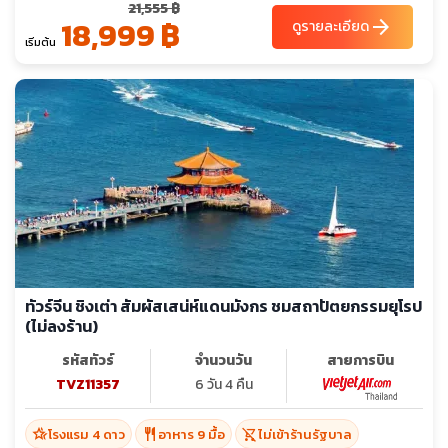
21,555 ฿
18,999 ฿
arrow_forward
ดูรายละเอียด
เริ่มต้น
ทัวร์จีน ชิงเต่า สัมผัสเสน่ห์แดนมังกร ชมสถาปัตยกรรมยุโรป
(ไม่ลงร้าน)
รหัสทัวร์
จำนวนวัน
สายการบิน
TVZ11357
6 วัน 4 คืน
hotel_class
restaurant
shopping_cart_off
โรงแรม 4 ดาว
อาหาร 9 มื้อ
ไม่เข้าร้านรัฐบาล