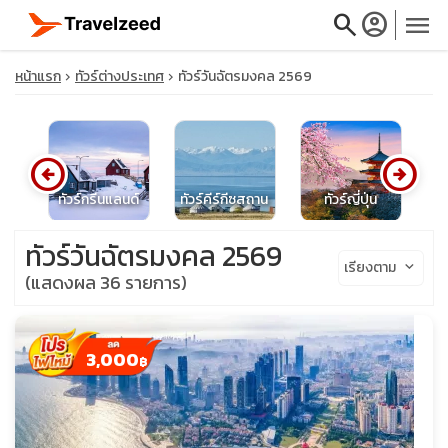
search
account_circle
menu
หน้าแรก
ทัวร์ต่างประเทศ
ทัวร์วันฉัตรมงคล 2569
arrow_circle_left
arrow_circle_right
close
ะ
ทัวร์กรีนแลนด์
ทัวร์คีร์กีซสถาน
ทัวร์ญี่ปุ่น
เ
travel_explore
ทัวร์วันฉัตรมงคล 2569
เรียงตาม
keyboard_arrow_down
(แสดงผล 36 รายการ)
calendar_month
search
3,000
฿