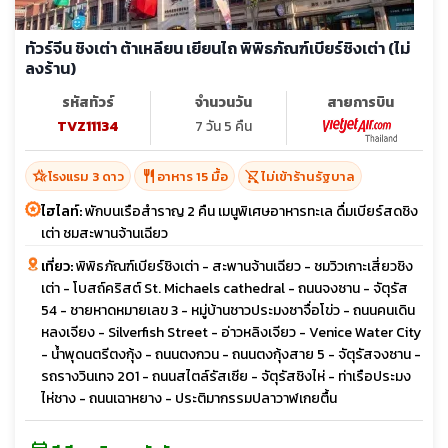
ทัวร์จีน ชิงเต่า ต้าเหลียน เยียนไถ พิพิธภัณฑ์เบียร์ชิงเต่า (ไม่
ลงร้าน)
รหัสทัวร์
จำนวนวัน
สายการบิน
TVZ11134
7 วัน 5 คืน
hotel_class
restaurant
shopping_cart_off
โรงแรม 3 ดาว
อาหาร 15 มื้อ
ไม่เข้าร้านรัฐบาล
ไฮไลท์:
พักบนเรือสำราญ 2 คืน เมนูพิเศษอาหารทะเล ดื่มเบียร์สดชิง
เต่า ชมสะพานจ้านเฉียว
เที่ยว:
พิพิธภัณฑ์เบียร์ชิงเต่า - สะพานจ้านเฉียว - ชมวิวเกาะเสี่ยวชิง
เต่า - โบสถ์คริสต์ St. Michaels cathedral - ถนนจงซาน - จัตุรัส
54 - ชายหาดหมายเลข 3 - หมู่บ้านชาวประมงซาจื่อโข่ว - ถนนคนเดิน
หลงเจียง - Silverfish Street - อ่าวหลิงเจียว - Venice Water City
- น้ำพุดนตรีตงกุ้ง - ถนนตงกวน - ถนนตงกุ้งสาย 5 - จัตุรัสจงซาน -
รถรางวินเทจ 201 - ถนนสไตล์รัสเซีย - จัตุรัสชิงไห่ - ท่าเรือประมง
ไห่ชาง - ถนนเฉาหยาง - ประติมากรรมปลาวาฬเกยตื้น