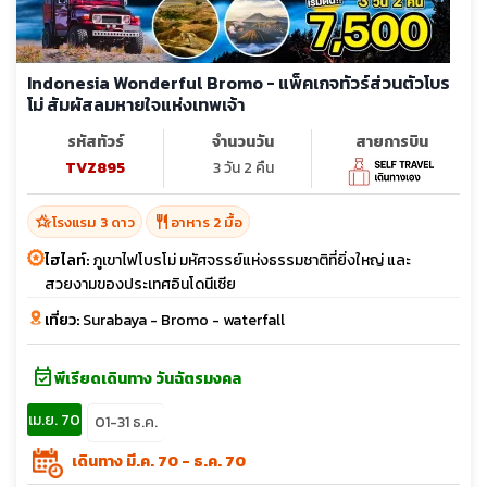
Indonesia Wonderful Bromo - แพ็คเกจทัวร์ส่วนตัวโบร
โม่ สัมผัสลมหายใจแห่งเทพเจ้า
รหัสทัวร์
จำนวนวัน
สายการบิน
TVZ895
3 วัน 2 คืน
hotel_class
restaurant
โรงแรม 3 ดาว
อาหาร 2 มื้อ
ไฮไลท์:
ภูเขาไฟโบรโม่ มหัศจรรย์แห่งธรรมชาติที่ยิ่งใหญ่ และ
สวยงามของประเทศอินโดนีเซีย
เที่ยว:
Surabaya - Bromo - waterfall
event_available
พีเรียดเดินทาง วันฉัตรมงคล
เม.ย. 70
01-31 ธ.ค.
เดินทาง มี.ค. 70 - ธ.ค. 70