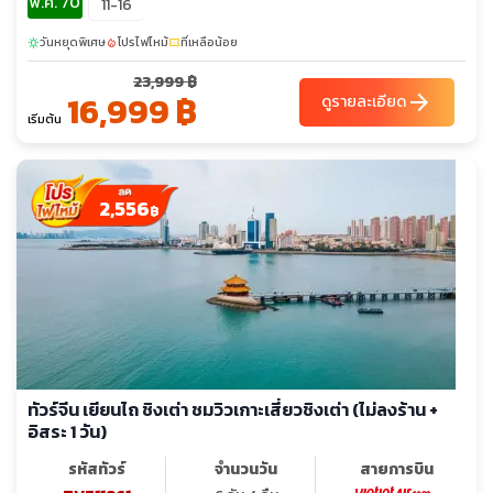
พ.ค. 70
11-16
วันหยุดพิเศษ
โปรไฟไหม้
ที่เหลือน้อย
sunny
local_fire_department
confirmation_number
23,999 ฿
16,999 ฿
arrow_forward
ดูรายละเอียด
เริ่มต้น
2,556
฿
ทัวร์จีน เยียนไถ ชิงเต่า ชมวิวเกาะเสี่ยวชิงเต่า (ไม่ลงร้าน +
อิสระ 1 วัน)
รหัสทัวร์
จำนวนวัน
สายการบิน