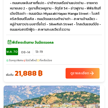
- ถนนคบเพลิงสายที่แปด - ปาต้ากวนหรือย่านแปดด่าน - ชายหาด
หมายเลข 2 - ภูเขาเสี้ยวหยูซาน - จัตุรัส 54 - อ่าวฟูซาน - พิพิธภัณฑ์
เบียร์ชิงเต่า - ถนนอนิเมะ Miyazaki Hayao Manga Street - โบสถ์
คริสต์เซนต์ไมเคิล - ถนนวัฒนธรรมต้าเปาเต่า - สะพานจ้านเฉียว -
หมู่บ้านชาวประมงซาจื่อโขว่ - Silverfish Street - โกลเด้นแซนด์บีช -
ถนนแห่งสตรีทฟู้ด - สะพานทะเลเจียวโจววาน
event_available
พีเรียดเดินทาง วันฉัตรมงคล
พ.ค. 70
13-19
08-14
วันหยุดพิเศษ
โปรไฟไหม้
ที่เหลือน้อย
sunny
local_fire_department
confirmation_number
21,888 ฿
arrow_forward
ดูรายละเอียด
เริ่มต้น