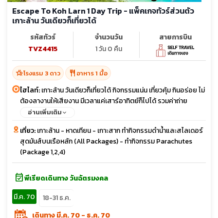
Escape To Koh Larn 1 Day Trip - แพ็คเกจทัวร์ส่วนตัว
เกาะล้าน วันเดียวก็เที่ยวได้
รหัสทัวร์
จำนวนวัน
สายการบิน
TVZ4415
1 วัน 0 คืน
hotel_class
restaurant
โรงแรม 3 ดาว
อาหาร 1 มื้อ
ไฮไลท์:
เกาะล้าน วันเดียวก็เที่ยวได้ กิจกรรมแน่น เที่ยวคุ้ม กินอร่อย ไม่
ต้องลางานให้เสียงาน มีเวลาแค่เสาร์อาทิตย์ก็ไปได้ รวมค่าถ่าย
รูป+VDO จากโดรน
อ่านเพิ่มเติม
เที่ยว:
เกาะล้าน - หาดเทียน - เกาะสาก ทำกิจกรรมดำน้ำและสไลเดอร์
สุดมันส์บนเรือหลัก (All Packages) - ทำกิจกรรม Parachutes
(Package 1,2,4)
event_available
พีเรียดเดินทาง วันฉัตรมงคล
มี.ค. 70
18-31 ธ.ค.
เดินทาง มี.ค. 70 - ธ.ค. 70