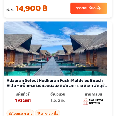
14,900 ฿
arrow_forward
ดูรายละเอียด
เริ่มต้น
Adaaran Select Hudhuran Fushi Maldvies Beach
Villa - แพ็คเกจทัวร์ส่วนตัวมัลดีฟส์ อดาราน ซีเลค ฮัดฮูรัน
ฟูชิ รีสอร์ท
รหัสทัวร์
จำนวนวัน
สายการบิน
TVZ2681
3 วัน 2 คืน
hotel_class
restaurant
โรงแรม 4 ดาว
อาหาร 7 มื้อ