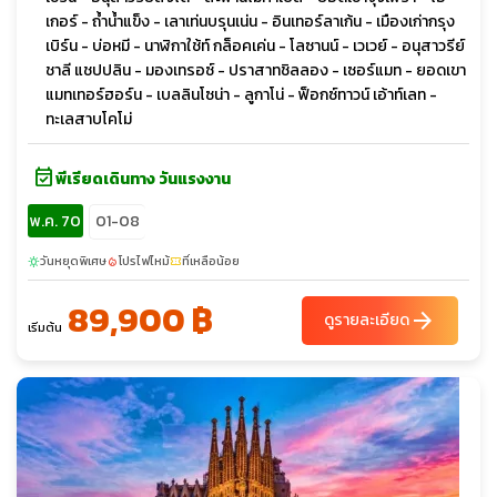
เกอร์ - ถ้ำน้ำแข็ง - เลาเท่นบรุนเน่น - อินเทอร์ลาเก้น - เมืองเก่ากรุง
เบิร์น - บ่อหมี - นาฬิกาใช้ท์ กล็อคเค่น - โลซานน์ - เวเวย์ - อนุสาวรีย์
ชาลี แชปปลิน - มองเทรอซ์ - ปราสาทชิลลอง - เซอร์แมท - ยอดเขา
แมทเทอร์ฮอร์น - เบลลินโซน่า - ลูกาโน่ - ฟ็อกซ์ทาวน์ เอ้าท์เลท -
ทะเลสาบโคโม่
event_available
พีเรียดเดินทาง วันแรงงาน
พ.ค. 70
01-08
วันหยุดพิเศษ
โปรไฟไหม้
ที่เหลือน้อย
sunny
local_fire_department
confirmation_number
89,900 ฿
arrow_forward
ดูรายละเอียด
เริ่มต้น