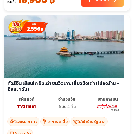
arrow_forward
เริ่มต้น
2,556
฿
ทัวร์จีน เยียนไถ ชิงเต่า ชมวิวเกาะเสี่ยวชิงเต่า (ไม่ลงร้าน +
อิสระ 1 วัน)
รหัสทัวร์
จำนวนวัน
สายการบิน
TVZ11861
6 วัน 4 คืน
hotel_class
restaurant
shopping_cart_off
โรงแรม 4 ดาว
อาหาร 8 มื้อ
ไม่เข้าร้านรัฐบาล
calendar_today
อิสระ 1 วัน