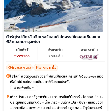
ทัวร์ยุโรป อิตาลี สวิตเซอร์แลนด์ อัศจรรย์โคลอสเซียมและ
พิชิตยอดเขาจุงเฟรา
รหัสทัวร์
จำนวนวัน
สายการบิน
TVZ9955
7 วัน 4 คืน
hotel_class
restaurant
โรงแรม 4 ดาว
อาหาร 11 มื้อ
ไฮไลท์:
พิชิตจุงเฟรา นั่งรถไฟฟันเฟืองและกระเช้า VCableway ล่อง
เรือโคโม่ ชมโคลอสเซียม วาติกัน รวมประกัน
อ่านเพิ่มเติม
เที่ยว:
โรม - นครรัฐวาติกัน - มหาวิหารเซ็นต์ปีเตอร์ - โคลอสเซียม -
ประตูชัยคอนสแตนดิน - น้ำพุเทรวี่ - บันไดสเปน - ปิซ่า - หอเอนปิซ่า
- เกาะเวนิส - สะพานถอนหายใจ - ปาลาซโซ ดูคาเล - จัตุรัสซานมาร์