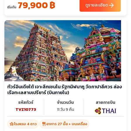
79,900 ฿
arrow_forward
ดูรายละเอียด
เริ่มต้น
ทัวร์อินเดียใต้ เจาะลึกเชนไน รัฐทมิฬนาฑู วัดกาปาลีศวร ล่อง
เรือทะเลสาบเปรียาร์ (บินภายใน)
รหัสทัวร์
จำนวนวัน
สายการบิน
TVZ10773
11 วัน 9 คืน
hotel_class
restaurant
โรงแรม 4 ดาว
อาหาร 27 มื้อ + บนเครื่อง