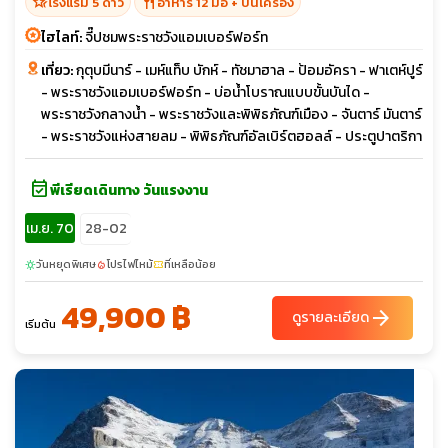
hotel_class
restaurant
โรงแรม 5 ดาว
อาหาร 12 มื้อ + บนเครื่อง
ไฮไลท์:
จี๊ปชมพระราชวังแอมเบอร์ฟอร์ท
เที่ยว:
กุตุบมีนาร์ - เมห์แท็บ บักห์ - ทัชมาฮาล - ป้อมอัครา - ฟาเตห์ปูร์
- พระราชวังแอมเบอร์ฟอร์ท - บ่อน้ำโบราณแบบขั้นบันได -
พระราชวังกลางน้ำ - พระราชวังและพิพิธภัณฑ์เมือง - จันตาร์ มันตาร์
- พระราชวังแห่งสายลม - พิพิธภัณฑ์อัลเบิร์ตฮอลล์ - ประตูปาตริกา
event_available
พีเรียดเดินทาง วันแรงงาน
เม.ย. 70
28-02
วันหยุดพิเศษ
โปรไฟไหม้
ที่เหลือน้อย
sunny
local_fire_department
confirmation_number
49,900 ฿
arrow_forward
ดูรายละเอียด
เริ่มต้น