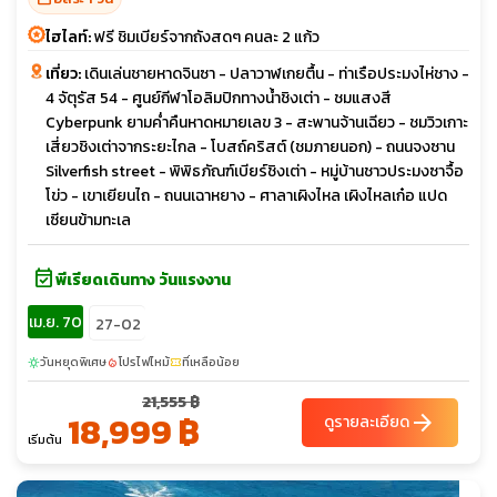
ไฮไลท์:
ฟรี ชิมเบียร์จากถังสดๆ คนละ 2 แก้ว
เที่ยว:
เดินเล่นชายหาดจินซา - ปลาวาฬเกยตื้น - ท่าเรือประมงไห่ชาง -
4 จัตุรัส 54 - ศูนย์กีฬาโอลิมปิกทางน้ำชิงเต่า - ชมแสงสี
Cyberpunk ยามค่ำคืนหาดหมายเลข 3 - สะพานจ้านเฉียว - ชมวิวเกาะ
เสี่ยวชิงเต่าจากระยะไกล - โบสถ์คริสต์ (ชมภายนอก) - ถนนจงซาน
Silverfish street - พิพิธภัณฑ์เบียร์ชิงเต่า - หมู่บ้านชาวประมงซาจื้อ
โข่ว - เขาเยียนไถ - ถนนเฉาหยาง - ศาลาเผิงไหล เผิงไหลเก๋อ แปด
เซียนข้ามทะเล
event_available
พีเรียดเดินทาง วันแรงงาน
เม.ย. 70
27-02
วันหยุดพิเศษ
โปรไฟไหม้
ที่เหลือน้อย
sunny
local_fire_department
confirmation_number
21,555 ฿
18,999 ฿
arrow_forward
ดูรายละเอียด
เริ่มต้น