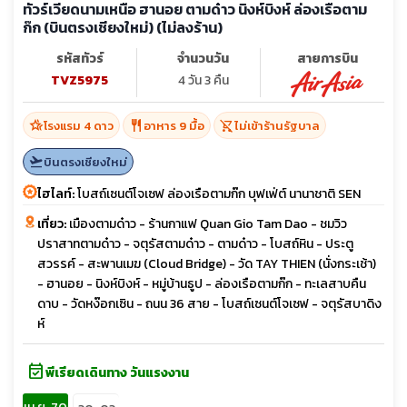
ทัวร์เวียดนามเหนือ ฮานอย ตามด๋าว นิงห์บิงห์ ล่องเรือตาม
ก๊ก (บินตรงเชียงใหม่) (ไม่ลงร้าน)
รหัสทัวร์
จำนวนวัน
สายการบิน
TVZ5975
4 วัน 3 คืน
hotel_class
restaurant
shopping_cart_off
โรงแรม 4 ดาว
อาหาร 9 มื้อ
ไม่เข้าร้านรัฐบาล
flight_takeoff
บินตรงเชียงใหม่
ไฮไลท์:
โบสถ์เซนต์โจเซฟ ล่องเรือตามก๊ก บุฟเฟ่ต์ นานาชาติ SEN
เที่ยว:
เมืองตามด๋าว - ร้านกาแฟ Quan Gio Tam Dao - ชมวิว
ปราสาทตามด๋าว - จตุรัสตามด๋าว - ตามด๋าว - โบสถ์หิน - ประตู
สวรรค์ - สะพานเมฆ (Cloud Bridge) - วัด TAY THIEN (นั่งกระเช้า)
- ฮานอย - นิงห์บิงห์ - หมู่บ้านธูป - ล่องเรือตามก๊ก - ทะเลสาบคืน
ดาบ - วัดหง๊อกเซิน - ถนน 36 สาย - โบสถ์เซนต์โจเซฟ - จตุรัสบาดิง
ห์
event_available
พีเรียดเดินทาง วันแรงงาน