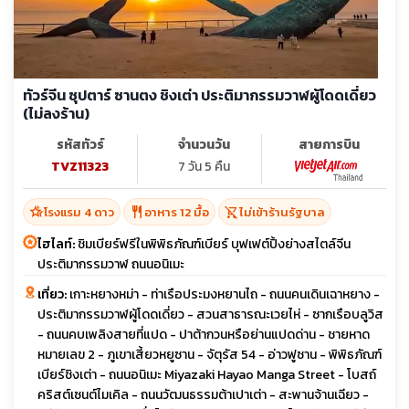
ทัวร์จีน ซุปตาร์ ซานตง ชิงเต่า ประติมากรรมวาฬผู้โดดเดี่ยว
(ไม่ลงร้าน)
รหัสทัวร์
จำนวนวัน
สายการบิน
TVZ11323
7 วัน 5 คืน
hotel_class
restaurant
shopping_cart_off
โรงแรม 4 ดาว
อาหาร 12 มื้อ
ไม่เข้าร้านรัฐบาล
ไฮไลท์:
ชิมเบียร์ฟรีในพิพิธภัณฑ์เบียร์ บุฟเฟต์ปิ้งย่างสไตล์จีน
ประติมากรรมวาฬ ถนนอนิเมะ
เที่ยว:
เกาะหยางหม่า - ท่าเรือประมงหยานไถ - ถนนคนเดินเฉาหยาง -
ประติมากรรมวาฬผู้โดดเดี่ยว - สวนสาธารณะเวยไห่ - ซากเรือบลูวิส
- ถนนคบเพลิงสายที่แปด - ปาต้ากวนหรือย่านแปดด่าน - ชายหาด
หมายเลข 2 - ภูเขาเสี้ยวหยูซาน - จัตุรัส 54 - อ่าวฟูซาน - พิพิธภัณฑ์
เบียร์ชิงเต่า - ถนนอนิเมะ Miyazaki Hayao Manga Street - โบสถ์
คริสต์เซนต์ไมเคิล - ถนนวัฒนธรรมต้าเปาเต่า - สะพานจ้านเฉียว -