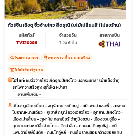
ทัวร์จีน เฉิงตู จิ๋วจ้ายโกว สี่ดรุณี ใบไม้เปลี่ยนสี (ไม่ลงร้าน)
รหัสทัวร์
จำนวนวัน
สายการบิน
TVZ10289
7 วัน 6 คืน
hotel_class
restaurant
โรงแรม 4 ดาว
อาหาร 17 มื้อ + บนเครื่อง
shopping_cart_off
ไม่เข้าร้านรัฐบาล
ไฮไลท์:
ชมจิ๋วจ้ายโกว สี่ดรุณีปี้เผิงโกว นั่งกระเช้าธารน้ำแข็งตำกู่
รถไฟความเร็วสูง สุกี้เห็ด หม่าล่า
อ่านเพิ่มเติม
เที่ยว:
ตูเจียงเยี่ยน - จตุรัสหย่างเทียนวู่ - หมีแพนด้าเซลฟี่ - สะพาน
โบราณหนานเฉียว - ภูเขาสี่ดรุณี ซวงเฉียวโกว - อุทยานปีเผิงโกว -
เมืองเม่าเสี้ยน - ภูผาหิมะกลาเซียร์ ตำกู่ปิงชวน - เมืองชวนจู่ซื่อ -
อุทยานแห่งชาติจิ๋วจ้ายโกว - วัดต้าฉือ - ถนนคนเดินชุนซีลู่ - หมี
แพนด้ายักษ์ปืนตึก - ถนนไท่กู่หลี่ - ถนนโบราณซอยกว้างซอยแคบ