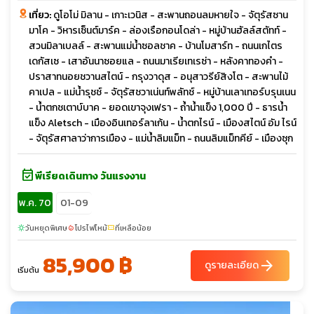
เที่ยว:
ดูโอโม่ มิลาน - เกาะเวนิส - สะพานถอนลมหายใจ - จัตุรัสซาน
มาโค - วิหารเซ็นต์มาร์ค - ล่องเรือกอนโดล่า - หมู่บ้านฮัลล์สตัทท์ -
สวนมิลาเบลล์ - สะพานแม่น้ำซอลชาค - บ้านโมสาร์ท - ถนนเกไตร
เดกัสเซ - เสาอันนาซอยแล - ถนนมาเรียเทเรซ่า - หลังคาทองคำ -
ปราสาทนอยชวานสไตน์ - กรุงวาดุส - อนุสาวรีย์สิงโต - สะพานไม้
คาเปล - แม่น้ำรุชช์ - จัตุรัสชวาเน่นท์พลัทช์ - หมู่บ้านเลาเทอร์บรุนเนน
- น้ำตกชเตาบ์บาค - ยอดเขาจุงเฟรา - ถ้ำน้ำแข็ง 1,000 ปี - ธารน้ำ
แข็ง Aletsch - เมืองอินเทอร์ลาเก้น - น้ำตกไรน์ - เมืองสไตน์ อัม ไรน์
- จัตุรัสศาลาว่าการเมือง - แม่น้ำลิมแม็ท - ถนนลิมแม็ทคีย์ - เมืองซุก
event_available
พีเรียดเดินทาง วันแรงงาน
พ.ค. 70
01-09
วันหยุดพิเศษ
โปรไฟไหม้
ที่เหลือน้อย
sunny
local_fire_department
confirmation_number
85,900 ฿
arrow_forward
ดูรายละเอียด
เริ่มต้น