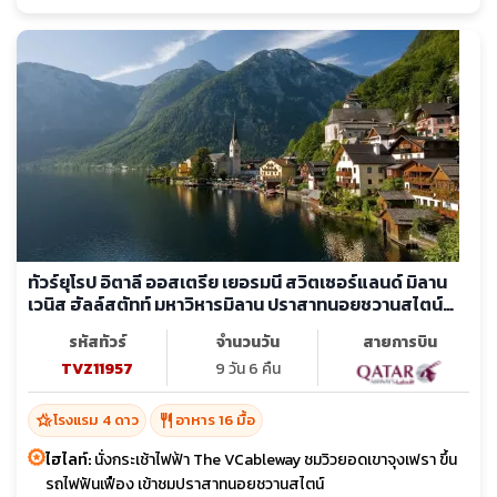
ทัวร์ยุโรป อิตาลี ออสเตรีย เยอรมนี สวิตเซอร์แลนด์ มิลาน
เวนิส ฮัลล์สตัทท์ มหาวิหารมิลาน ปราสาทนอยชวานสไตน์
ยอดเขาจุงเฟรา
รหัสทัวร์
จำนวนวัน
สายการบิน
TVZ11957
9 วัน 6 คืน
hotel_class
restaurant
โรงแรม 4 ดาว
อาหาร 16 มื้อ
ไฮไลท์:
นั่งกระเช้าไฟฟ้า The VCableway ชมวิวยอดเขาจุงเฟรา ขึ้น
รถไฟฟันเฟือง เข้าชมปราสาทนอยชวานสไตน์