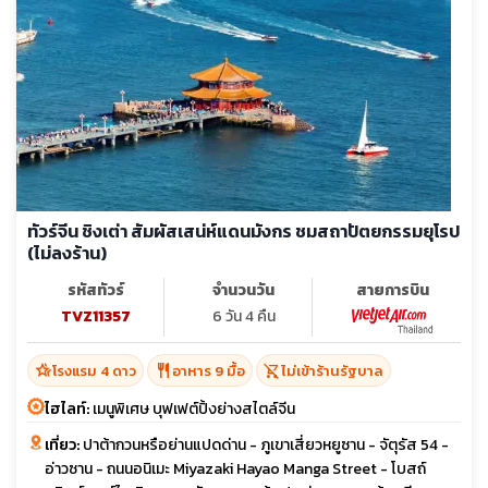
ทัวร์จีน ชิงเต่า สัมผัสเสน่ห์แดนมังกร ชมสถาปัตยกรรมยุโรป
(ไม่ลงร้าน)
รหัสทัวร์
จำนวนวัน
สายการบิน
TVZ11357
6 วัน 4 คืน
hotel_class
restaurant
shopping_cart_off
โรงแรม 4 ดาว
อาหาร 9 มื้อ
ไม่เข้าร้านรัฐบาล
ไฮไลท์:
เมนูพิเศษ บุฟเฟต์ปิ้งย่างสไตล์จีน
เที่ยว:
ปาต้ากวนหรือย่านแปดด่าน - ภูเขาเสี่ยวหยูซาน - จัตุรัส 54 -
อ่าวซาน - ถนนอนิเมะ Miyazaki Hayao Manga Street - โบสถ์