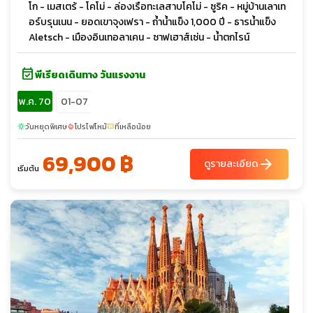
โก - เมสเตร้ - โคโม่ - ล่องเรือทะเลสาบโคโม่ - ซูริค - หมู่บ้านเลาเท
อร์บรุนเนน - ยอดเขาจุงเฟรา - ถ้ำน้ำแข็ง 1,000 ปี - ธารน้ำแข็ง
Aletsch - เมืองอินเทอลาเคน - ซาฟเฮาส์เซ่น - น้ำตกไรน์
event_available
พีเรียดเดินทาง วันแรงงาน
พ.ค. 70
01-07
วันหยุดพิเศษ
โปรไฟไหม้
ที่เหลือน้อย
sunny
local_fire_department
confirmation_number
69,900 ฿
arrow_forward
ดูรายละเอียด
เริ่มต้น