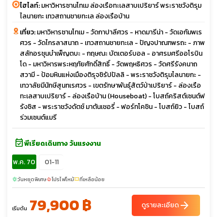
ไฮไลท์:
มหาวิหารซานโทเม ล่องเรือทะเลสาบเปริยาร์ พระราชวังติรุม
ไลนายกะ เทวสถานชายทะเล ล่องเรือบ้าน
เที่ยว:
มหาวิหารซานโทเม - วัดกาปาลีศวร - หาดมารีน่า - วัดเอกัมพเร
ศวร - วัดไกรลาสนาถ - เทวสถานชายทะเล - ปัญจปาณฑพรถะ - ภาพ
สลักอรชุนบำเพ็ญตบะ - กฤษณะ บัตเตอร์บอล - อาศรมศรีออโรบิน
โด - มหาวิหารพระหฤทัยศักดิ์สิทธิ์ - วัดพฤหธิศวร - วัดศรีรังคนาถ
สวามี - ป้อมหินแห่งเมืองติรุจชิรัปปัลลิ - พระราชวังติรุมไลนายกะ -
เทวาลัยมีนักษีสุนทเรศวร - เขตรักษาพันธุ์สัตว์ป่าเปริยาร์ - ล่องเรือ
ทะเลสาบเปริยาร์ - ล่องเรือบ้าน (Houseboat) - โบสถ์คริสต์เซนต์ฟ
รังซิส - พระราชวังดัตช์ มาตันเชอรี่ - ฟอร์ทโคชิน - โบสถ์ยิว - โบสถ์
ร่วมเซนต์แมรี
event_available
พีเรียดเดินทาง วันแรงงาน
พ.ค. 70
01-11
วันหยุดพิเศษ
โปรไฟไหม้
ที่เหลือน้อย
sunny
local_fire_department
confirmation_number
79,900 ฿
arrow_forward
ดูรายละเอียด
เริ่มต้น