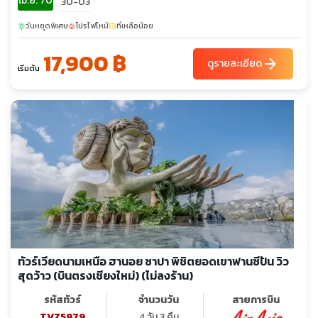
เม.ย. 70
30-03
วันหยุดพิเศษ
โปรไฟไหม้
ที่เหลือน้อย
sunny
local_fire_department
confirmation_number
17,900 ฿
arrow_forward
ดูรายละเอียด
เริ่มต้น
ทัวร์เวียดนามเหนือ ฮานอย ซาปา พิชิตยอดเขาฟานซีปัน วิว
สุดว้าว (บินตรงเชียงใหม่) (ไม่ลงร้าน)
รหัสทัวร์
จำนวนวัน
สายการบิน
TVZ5979
4 วัน 3 คืน