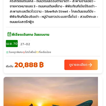
คริสต์เซนต์ไมเคิล - ถนนวัฒนธรรมต้าเปาเต่า - สะพานจ้านเฉียว -
ชายหาดหมายเลข 3 - ถนนคนเดินหลี่ซาง - พิพิธภัณฑ์เบียร์ชิงเต่า -
สะพานทะเลเจียวโจววาน - Silverfish Street - โกลเด้นแซนด์บีช -
พิพิธภัณฑ์เมืองชิงเต่า - หมู่บ้านชาวประมงซาจื่อโขว่ - สวนรักทะเล -
ถนนแห่งสตรีทฟู้ด
event_available
พีเรียดเดินทาง วันแรงงาน
เม.ย. 70
27-02
วันหยุดพิเศษ
โปรไฟไหม้
ที่เหลือน้อย
sunny
local_fire_department
confirmation_number
20,888 ฿
arrow_forward
ดูรายละเอียด
เริ่มต้น