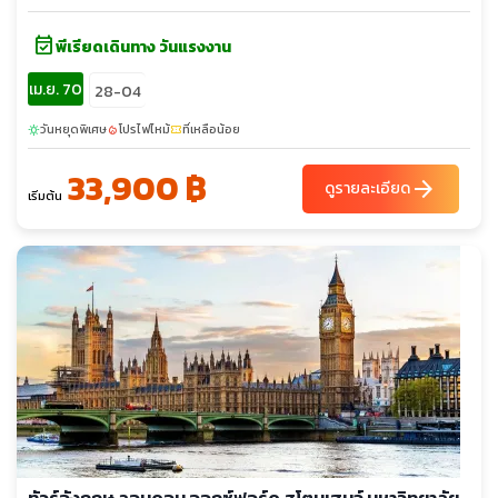
event_available
พีเรียดเดินทาง วันแรงงาน
เม.ย. 70
28-04
วันหยุดพิเศษ
โปรไฟไหม้
ที่เหลือน้อย
sunny
local_fire_department
confirmation_number
33,900 ฿
arrow_forward
ดูรายละเอียด
เริ่มต้น