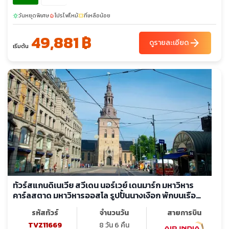
วันหยุดพิเศษ
โปรไฟไหม้
ที่เหลือน้อย
sunny
local_fire_department
confirmation_number
49,881 ฿
arrow_forward
ดูรายละเอียด
เริ่มต้น
ทัวร์สแกนดิเนเวีย สวีเดน นอร์เวย์ เดนมาร์ก มหาวิหาร
คาร์ลสตาด มหาวิหารออสโล รูปปั้นนางเงือก พักบนเรือ
สำราญ
รหัสทัวร์
จำนวนวัน
สายการบิน
TVZ11669
8 วัน 6 คืน