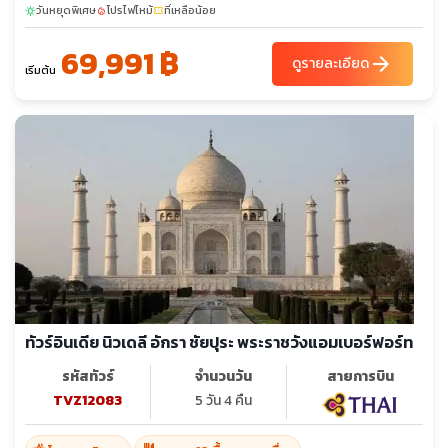
วันหยุดพิเศษ
โปรไฟไหม้
ที่เหลือน้อย
sunny
local_fire_department
confirmation_number
69,991 ฿
arrow_forward
ดูรายละเอียด
เริ่มต้น
ทัวร์อินเดีย นิวเดลี อักรา ชัยปุระ พระราชวังแอมเบอร์ฟอร์ท
รหัสทัวร์
จำนวนวัน
สายการบิน
TVZ12083
5 วัน 4 คืน