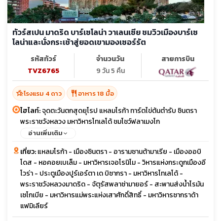
ทัวร์สเปน มาดริด บาร์เซโลน่า วาเลนเซีย ชมวิวเมืองบาร์เซ
โลน่าและนั่งกระเช้าสู่ยอดเขามองเซอร์รัต
รหัสทัวร์
จำนวนวัน
สายการบิน
TVZ6765
9 วัน 5 คืน
hotel_class
restaurant
โรงแรม 4 ดาว
อาหาร 18 มื้อ
ไฮไลท์:
จุดตะวันตกสุดยุโรป แหลมโรก้า ทาร์ตไข่ต้นตำรับ ซินตรา
พระราชวังหลวง มหาวิหารโทเลโด้ ชมโชว์ฟลาเมงโก
อ่านเพิ่มเติม
เที่ยว:
แหลมโรก้า - เมืองซินตรา - อารามซานต้ามาเรีย - เมืองออบิ
โดส - หอคอยเบเล็ม - มหาวิหารเจอโรนิโม - วิหารแห่งกระดูกเมืองอี
โวร่า - ประตูเมืองปูร์เอร์ตา เด บิซากรา - มหาวิหารโทเลโด้ -
พระราชวังหลวงมาดริด - จัตุรัสพลาซ่ามายอร์ - สะพานส่งน้ำโรมัน
เซโกเบีย - มหาวิหารแม่พระแห่งเสาศักดิ์สิทธิ์ - มหาวิหารซากราด้า
แฟมิเลียร์