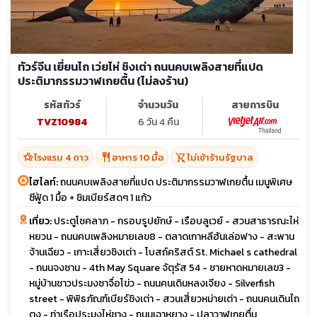
ทัวร์จีน เยี่ยนไถ เว่ยไห่ ชิงเต่า ถนนคบเพลิงสายที่แปด
ประติมากรรมวาฬเกยตื้น (ไม่ลงร้าน)
รหัสทัวร์
จำนวนวัน
สายการบิน
TVZ10984
6 วัน 4 คืน
hotel_class
restaurant
shopping_cart_off
โรงแรม 4 ดาว
อาหาร 10 มื้อ
ไม่เข้าร้านรัฐบาล
ไฮไลท์:
ถนนคบเพลิงสายที่แปด ประติมากรรมวาฬเกยตื้น เมนูพิเศษ
ซีฟู้ด 1 มื้อ + ชิมเบียร์สดๆ 1 แก้ว
เที่ยว:
ประตูโชคลาภ - กรอบรูปยักษ์ - เรือบลูเวย์ - สวนสาธารณะไห่
หยวน - ถนนคบเพลิงหมายเลข8 - ตลาดเกาหลีฮันเล่อฟาง - สะพาน
จ้านเฉียว - เกาะเสี่ยวชิงเต่า - โบสถ์คริสต์ St. Michael s cathedral
- ถนนจงซาน - 4th May Square จัตุรัส 54 - ชายหาดหมายเลข3 -
หมู่บ้านชาวประมงซาจื่อโข่ว - ถนนคนเดินหลงเจียง - Silverfish
street - พิพิธภัณฑ์เบียร์ชิงเต่า - สวนเสี่ยวหม่ายเต่า - ถนนคนเดินไถ
ตง - ท่าเรือประมงไห่ชาง - ถนนเฉาหยาง - ปลาวาฬเกยตื่น