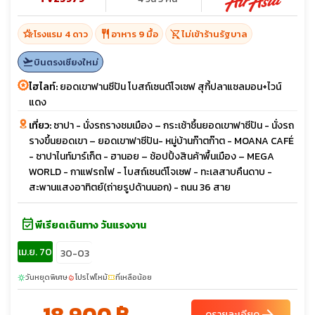
hotel_class
restaurant
shopping_cart_off
โรงแรม 4 ดาว
อาหาร 9 มื้อ
ไม่เข้าร้านรัฐบาล
flight_takeoff
บินตรงเชียงใหม่
ไฮไลท์:
ยอดเขาฟานซีปัน โบสถ์เซนต์โจเซฟ สุกี้ปลาแซลมอน+ไวน์
แดง
เที่ยว:
ซาปา - นั่งรถรางชมเมือง – กระเช้าชึ้นยอดเขาฟาซีปัน - นั่งรถ
รางขึ้นยอดเขา – ยอดเขาฟาซีปัน- หมู่บ้านก๊าตก๊าต - MOANA CAFÉ
- ซาปาไนท์มาร์เก็ต - ฮานอย – ช้อปปิ้งสินค้าพื้นเมือง – MEGA
WORLD - กาแฟรถไฟ - โบสถ์เซนต์โจเซฟ - ทะเลสาบคืนดาบ -
สะพานแสงอาทิตย์(ถ่ายรูปด้านนอก) - ถนน 36 สาย
event_available
พีเรียดเดินทาง วันแรงงาน
เม.ย. 70
30-03
วันหยุดพิเศษ
โปรไฟไหม้
ที่เหลือน้อย
sunny
local_fire_department
confirmation_number
18,900 ฿
ดูรายละเอียด