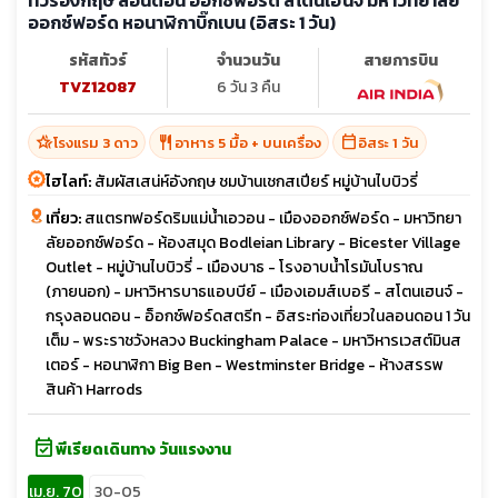
ทัวร์อังกฤษ ลอนดอน ออกซ์ฟอร์ด สโตนเฮนจ์ มหาวิทยาลัย
ออกซ์ฟอร์ด หอนาฬิกาบิ๊กเบน (อิสระ 1 วัน)
รหัสทัวร์
จำนวนวัน
สายการบิน
TVZ12087
6 วัน 3 คืน
hotel_class
restaurant
calendar_today
โรงแรม 3 ดาว
อาหาร 5 มื้อ + บนเครื่อง
อิสระ 1 วัน
ไฮไลท์:
สัมผัสเสน่ห์อังกฤษ ชมบ้านเชกสเปียร์ หมู่บ้านไบบิวรี่
เที่ยว:
สแตรทฟอร์ดริมแม่น้ำเอวอน - เมืองออกซ์ฟอร์ด - มหาวิทยา
ลัยออกซ์ฟอร์ด - ห้องสมุด Bodleian Library - Bicester Village
Outlet - หมู่บ้านไบบิวรี่ - เมืองบาธ - โรงอาบน้ำโรมันโบราณ
(ภายนอก) - มหาวิหารบาธแอบบีย์ - เมืองเอมส์เบอรี - สโตนเฮนจ์ -
กรุงลอนดอน - อ็อกซ์ฟอร์ดสตรีท - อิสระท่องเที่ยวในลอนดอน 1 วัน
เต็ม - พระราชวังหลวง Buckingham Palace - มหาวิหารเวสต์มินส
เตอร์ - หอนาฬิกา Big Ben - Westminster Bridge - ห้างสรรพ
สินค้า Harrods
event_available
พีเรียดเดินทาง วันแรงงาน
เม.ย. 70
30-05