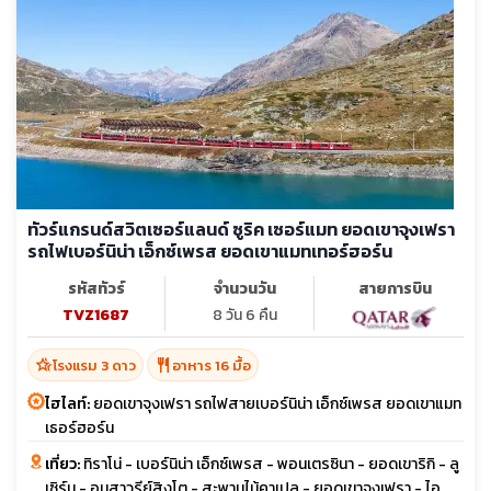
ทัวร์แกรนด์สวิตเซอร์แลนด์ ซูริค เซอร์แมท ยอดเขาจุงเฟรา
รถไฟเบอร์นิน่า เอ็กซ์เพรส ยอดเขาแมทเทอร์ฮอร์น
รหัสทัวร์
จำนวนวัน
สายการบิน
TVZ1687
8 วัน 6 คืน
hotel_class
restaurant
โรงแรม 3 ดาว
อาหาร 16 มื้อ
ไฮไลท์:
ยอดเขาจุงเฟรา รถไฟสายเบอร์นิน่า เอ็กซ์เพรส ยอดเขาแมท
เธอร์ฮอร์น
เที่ยว:
ทิราโน่ - เบอร์นิน่า เอ็กซ์เพรส - พอนเตรซินา - ยอดเขาริกิ - ลู
เซิร์น - อนุสาวรีย์สิงโต - สะพานไม้คาเปล - ยอดเขาจุงเฟรา - ไอ