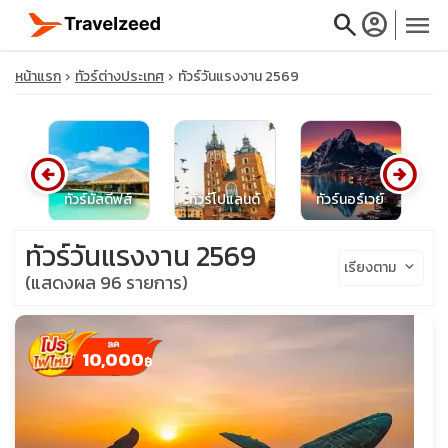
search
account_circle
menu
หน้าแรก
ทัวร์ต่างประเทศ
ทัวร์วันแรงงาน 2569
arrow_circle_left
arrow_circle_right
close
ศส
ทัวร์มัลดีฟส์
ทัวร์โปแลนด์
ทัวร์นอร์เวย์
travel_explore
ทัวร์วันแรงงาน 2569
เรียงตาม
keyboard_arrow_down
(แสดงผล 96 รายการ)
calendar_month
search
10,000
฿