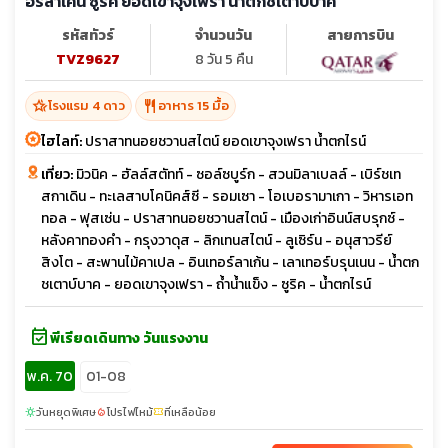
อร์ลาเค่น ซูริค ยอดเขาจุงเฟรา น้ำตกชเตาบ์บาค
รหัสทัวร์
จำนวนวัน
สายการบิน
TVZ9627
8 วัน 5 คืน
hotel_class
restaurant
โรงแรม 4 ดาว
อาหาร 15 มื้อ
ไฮไลท์:
ปราสาทนอยชวานสไตน์ ยอดเขาจุงเฟรา น้ำตกไรน์
เที่ยว:
มิวนิค - ฮัลล์สตัทท์ - ซอล์ซบูร์ก - สวนมิลาเบลล์ - เบิร์ชเท
สกาเดิน - ทะเลสาบโคนิคส์ซี - รอมเซา - โอเบอรามาเกา - วิหารเอท
ทอล - ฟุสเซ่น - ปราสาทนอยชวานสไตน์ - เมืองเก่าอินน์สบรุกซ์ -
หลังคาทองคำ - กรุงวาดุส - ลิกเทนสไตน์ - ลูเซิร์น - อนุสาวรีย์
สิงโต - สะพานไม้คาเปล - อินเทอร์ลาเก้น - เลาเทอร์บรุนเนน - น้ำตก
ชเตาบ์บาค - ยอดเขาจุงเฟรา - ถ้ำน้ำแข็ง - ซูริค - น้ำตกไรน์
event_available
พีเรียดเดินทาง วันแรงงาน
พ.ค. 70
01-08
วันหยุดพิเศษ
โปรไฟไหม้
ที่เหลือน้อย
sunny
local_fire_department
confirmation_number