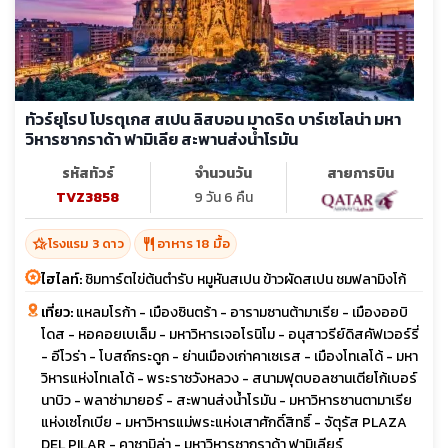
ทัวร์ยุโรป โปรตุเกส สเปน ลิสบอน มาดริด บาร์เซโลน่า มหา
วิหารซากราด้า ฟามิเลีย สะพานส่งน้ำโรมัน
รหัสทัวร์
จำนวนวัน
สายการบิน
TVZ3858
9 วัน 6 คืน
hotel_class
restaurant
โรงแรม 3 ดาว
อาหาร 18 มื้อ
ไฮไลท์:
ชิมทาร์ตไข่ต้นตำรับ หมูหันสเปน ข้าวผัดสเปน ชมฟลามิงโก้
เที่ยว:
แหลมโรก้า - เมืองซินตร้า - อารามซานต้ามาเรีย - เมืองออบิ
โดส - หอคอยเบเล็ม - มหาวิหารเจอโรนิโม - อนุสาวรีย์ดิสคัฟเวอร์รี่
- อีโวร่า - โบสถ์กระดูก - ย่านเมืองเก่าคาเซเรส - เมืองโทเลโด้ - มหา
วิหารแห่งโทเลโด้ - พระราชวังหลวง - สนามฟุตบอลซานเตียโก้เบอร์
นาบิว - พลาซ่ามายอร์ - สะพานส่งน้ำโรมัน - มหาวิหารซานตามาเรีย
แห่งเซโกเบีย - มหาวิหารแม่พระแห่งเสาศักดิ์สิทธิ์ - จัตุรัส PLAZA
DEL PILAR - คาซามิล่า - มหาวิหารซากราด้า ฟามิเลียร์