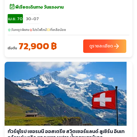
event_available
พีเรียดเดินทาง วันแรงงาน
เม.ย. 70
30-07
วันหยุดพิเศษ
โปรไฟไหม้
ที่เหลือน้อย
sunny
local_fire_department
confirmation_number
72,900 ฿
arrow_forward
ดูรายละเอียด
เริ่มต้น
ทัวร์ยุโรป เยอรมนี ออสเตรีย สวิตเซอร์แลนด์ ลูเซิร์น อินเท