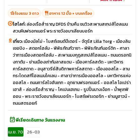
hotel_class
restaurant
โรงแรม 3 ดาว
อาหาร 12 มื้อ + บนเครื่อง
ไฮไลท์:
ล่องเรือสำราญ DFDS ข้ามคืน ชมวิวสะพานสเกปส์โฮลเมน
สวนหินฟรอกเนอร์ พระราชวังอมาเลียนบอร์ก
เที่ยว:
เมืองมัลโม่ - โบสถ์เซนต์ปีเตอร์ - จัตุรัส Lilla Torg - เมืองลิน
เชอปิง - สตอกโฮล์ม - พิพิธภัณฑ์วาซา - พิพิธภัณฑ์นอร์ดิก - ศาลา
ว่าการเมืองสตอกโฮล์ม - สะพานมงกุฎสเกปส์โฮลเมน - ถนนดรอทนิ
งกาตัน - ย่านเมืองเก่ากัมลาสแตน - เมืองคาร์ลสตัด - มหาวิหาร
คาร์ลสตาด - อนุสาวรีย์สันติภาพคาร์ลสตาด - เมืองออสโล - ลาน
กระโดดสกีโฮลเมนโคเลน - ศาลาว่าการเมืองออสโล - มหาวิหารแห่ง
ออสโล - ถนนคาร์ลโจฮันเกท - อุทยานฟรอกเนอร์ - ออสโล โอเปร่า
เฮาส์ - ล่องเรือสำราญ - โคเปนเฮเกน - รูปปั้นนางเงือก - น้ำพุเกฟิ
ออน - พระราชวังอมาเลียนบอร์ก - โบสถ์เฟรเดอริก - ย่านนูฮาวน์ -
ถนนสตรอยก์
event_available
พีเรียดเดินทาง วันแรงงาน
เม.ย. 70
26-03