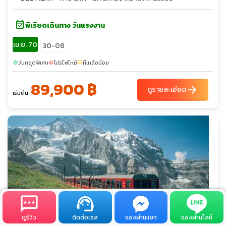
event_available
พีเรียดเดินทาง วันแรงงาน
เม.ย. 70
30-08
วันหยุดพิเศษ
โปรไฟไหม้
ที่เหลือน้อย
sunny
local_fire_department
confirmation_number
89,900 ฿
arrow_forward
ดูรายละเอียด
เริ่มต้น
ดูรีวิว
ติดต่อเซล
จองผ่านแชท
จองผ่านไลน์