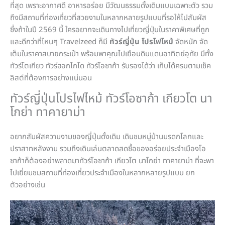
b
ที่สุด เพราะอากาศดี อาหารอร่อย มีวัฒนธรรมดั้งเดิมแบบเฉพาะตัว รวม
ถึงมีสถานที่ท่องเที่ยวที่สวยงามในหลากหลายรูปแบบที่รอให้ไปสัมผัส
o
ซึ่งถ้าในปี 2569 นี้ ใครอยากจะเดินทางไปเที่ยวญี่ปุ่นในราคาพิเศษที่ถูก
o
และดีกว่าที่ไหนๆ Travelzeed ก็มี
ทัวร์ญี่ปุ่น โปรไฟไหม้
จัดหนัก จัด
k
เต็มในราคาสบายกระเป๋า พร้อมพาคุณไปเยือนดินแดนอาทิตย์อุทัย มีทั้ง
ทัวร์โตเกียว ทัวร์ฮอกไกโด ทัวร์โอซาก้า รับรองได้ว่า เก็บได้ครบตามเช็ค
ลิสต์ที่ต้องการอย่างแน่นอน
ทัวร์ญี่ปุ่นโปรไฟไหม้ ทัวร์โอซาก้า เกียวโต นา
โกย่า ทาคายาม่า
อยากสัมผัสความงามของญี่ปุ่นดั้งเดิม เดินชมหมู่บ้านมรดกโลกและ
ปราสาทหลังงาม รวมถึงเดินเล่นตลาดสดซื้อของอร่อยประจำเมืองโอ
ซาก้าก็ต้องอย่าพลาดมาทัวร์โอซาก้า เกียวโต นาโกย่า ทาคายาม่า ที่จะพา
ไปเยี่ยมชมสถานที่ท่องเที่ยวประจำเมืองในหลากหลายรูปแบบ ยก
ตัวอย่างเช่น