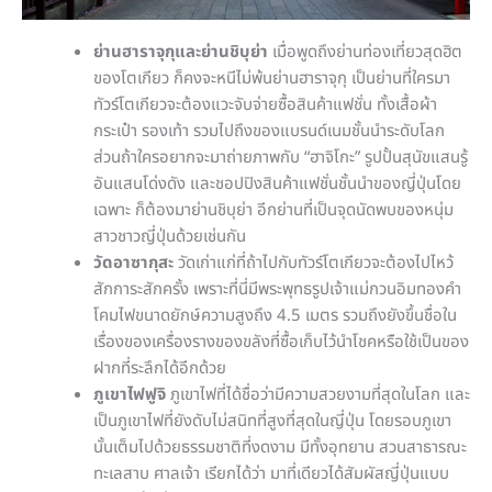
ย่านฮาราจุกุและย่านชิบุย่า
เมื่อพูดถึงย่านท่องเที่ยวสุดฮิต
ของโตเกียว ก็คงจะหนีไม่พ้นย่านฮาราจุกุ เป็นย่านที่ใครมา
ทัวร์โตเกียวจะต้องแวะจับจ่ายซื้อสินค้าแฟชั่น ทั้งเสื้อผ้า
กระเป๋า รองเท้า รวมไปถึงของแบรนด์เนมชั้นนำระดับโลก
ส่วนถ้าใครอยากจะมาถ่ายภาพกับ “ฮาจิโกะ” รูปปั้นสุนัขแสนรู้
อันแสนโด่งดัง และชอปปิงสินค้าแฟชั่นชั้นนำของญี่ปุ่นโดย
เฉพาะ ก็ต้องมาย่านชิบุย่า อีกย่านที่เป็นจุดนัดพบของหนุ่ม
สาวชาวญี่ปุ่นด้วยเช่นกัน
วัดอาซากุสะ
วัดเก่าแก่ที่ถ้าไปกับทัวร์โตเกียวจะต้องไปไหว้
สักการะสักครั้ง เพราะที่นี่มีพระพุทธรูปเจ้าแม่กวนอิมทองคำ
โคมไฟขนาดยักษ์ความสูงถึง 4.5 เมตร รวมถึงยังขึ้นชื่อใน
เรื่องของเครื่องรางของขลังที่ซื้อเก็บไว้นำโชคหรือใช้เป็นของ
ฝากที่ระลึกได้อีกด้วย
ภูเขาไฟฟูจิ
ภูเขาไฟที่ได้ชื่อว่ามีความสวยงามที่สุดในโลก และ
เป็นภูเขาไฟที่ยังดับไม่สนิทที่สูงที่สุดในญี่ปุ่น โดยรอบภูเขา
นั้นเต็มไปด้วยธรรมชาติที่งดงาม มีทั้งอุทยาน สวนสาธารณะ
ทะเลสาบ ศาลเจ้า เรียกได้ว่า มาที่เดียวได้สัมผัสญี่ปุ่นแบบ