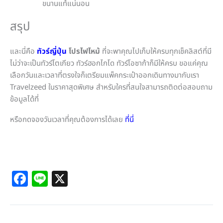
ขนานแท้แน่นอน
สรุป
และนี่คือ
ทัวร์ญี่ปุ่น
โปรไฟไหม้
ที่จะพาคุณไปเก็บให้ครบทุกเช็คลิสต์ที่มี
ไม่ว่าจะเป็น
ทัวร์โตเกียว ทัวร์ฮอกไกโด ทัวร์โอซาก้าก็มีให้ครบ ขอแค่คุณ
เลือกวันและเวลาที่ตรงใจก็เตรียมแพ็คกระเป๋าออกเดินทางมากับเรา
Travelzeed ในราคาสุดพิเศษ สำหรับใครที่สนใจสามารถติดต่อสอบถาม
ข้อมูลได้ที่
หรือกดจองวันเวลาที่คุณต้องการได้เลย
ที่นี่
Facebook Comments
F
Li
X
a
n
c
e