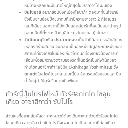
หมู่บ้านหลักและมีขนาดใหญ่ที่สุดในชิราคาวาโกะนั่นเอง
ชินไซบาชิ
อยากชอปปิงที่เมืองโอซาก้า ต้องมาที่ชินไซบาชิ
ซึ่งเป็นย่านช้อปปิ้งขนาดมหึมามีความยาวราว 2 กิโลเมตร
เลยทีเดียว นอกจากนี้ยังเป็นแลนด์มาร์กที่คนนิยมมาถ่ายรูป
เพราะเป็นที่ตั้งของป้ายกูลิโกะ (รูปคนชูแขน) นั่นเอง
วัดคินคะคุจิ หรือ ปราสาททอง
เป็นวัดที่มีอาคารหลักสีทอง
เหลืองอร่ามสมชื่อ จนกลายเป็นอีกหนึ่งสัญลักษณ์หนึ่งของ
สถานที่ท่องเที่ยวในเมืองเกียวโตที่นักท่องเที่ยวต้องการมา
เยือนเพื่อชมความงดงามของวัดที่ในอดีตเป็นที่พำนักของ
ท่านโชกุนอาชิกาก้า โยชิมิสุ (Ashikaga Yoshimitsu) ซึ่ง
ตกแต่งในสไตล์โบราณแบบญี่ปุ่น ล้อมรอบด้วยสวนและบึง
น้ำใหญ่ทำให้ดูร่มรื่นมากเป็นพิเศษ
ทัวร์ญี่ปุ่นโปรไฟไหม้ ทัวร์ฮอกไกโด โซอุน
เคียว อาซาฮิกาว่า ซัปโปโร
ส่วนใครที่อยากสัมผัสอากาศหนาวก็ต้องเดินทางมาด้วยทัวร์ฮอกไกโด
โซอุนเคียว อาซาฮิกาว่า ซัปโปโร ที่จะพาคุณไปเยือนสถานที่ท่องเที่ยว