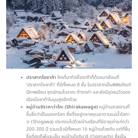
ปราสาทโอซาก้า
ใครที่มาทัวร์โอซาก้าก็ต้องมาเยือนที่
‘ปราสาทโอซาก้า’ ที่มีทั้งหมด 8 ชั้น ในปราสาทเป็นพิพิธภัณฑ์
มีภาพเขียน ชุดนักรบโบราณ ตำราเก่า และยังมีจุดชมวิวของ
เมืองโอซาก้าในมุมสูงอีกด้วย
หมู่บ้านชิราคาว่าโกะ (Shirakawago)
หมู่บ้านสวยงามที่
ขึ้นชื่อว่าเป็นมรดกโลก ซึ่งตั้งอยู่กลางหุบเขาตามแม่น้ำโชกา
วะ (Shogawa) ประกอบไปด้วยบ้านเรือนที่มีอายุเก่าแก่กว่า
200-300 ปี รวมแล้วมีทั้งหมด 16 หมู่บ้านด้วยกัน แต่ที่ขึ้น
ชื่อที่สุดก็เห็นจะเป็น หมู่บ้านโอกิมาจิ (Ogimachi) ซึ่งเป็น