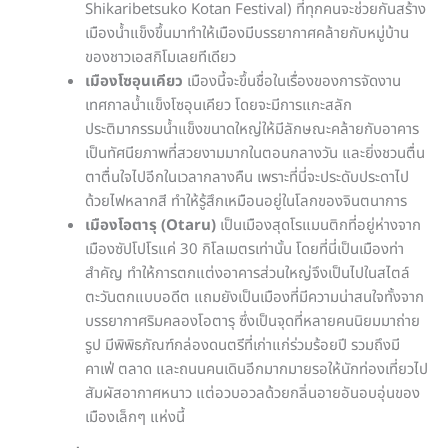
Shikaribetsuko Kotan Festival) ที่ทุกคนจะช่วยกันสร้าง
เมืองน้ำแข็งขึ้นมาทำให้เมืองมีบรรยากาศคล้ายกับหมู่บ้าน
ของชาวเอสกิโมเลยทีเดียว
เมืองโซอุนเคียว
เมืองนี้จะขึ้นชื่อในเรื่องของการจัดงาน
เทศกาลน้ำแข็งโซอุนเคียว โดยจะมีการแกะสลัก
ประติมากรรมน้ำแข็งขนาดใหญ่ให้มีลักษณะคล้ายกับอาคาร
เป็นทัศนียภาพที่สวยงามมากในตอนกลางวัน และยิ่งชวนตื่น
ตาตื่นใจไปอีกในเวลากลางคืน เพราะที่นี่จะประดับประดาไป
ด้วยไฟหลากสี ทำให้รู้สึกเหมือนอยู่ในโลกของจินตนาการ
เมืองโอตารุ (Otaru)
เป็นเมืองสุดโรแมนติกที่อยู่ห่างจาก
เมืองซัปโปโรแค่ 30 กิโลเมตรเท่านั้น โดยที่นี่เป็นเมืองท่า
สำคัญ ทำให้การตกแต่งอาคารส่วนใหญ่จึงเป็นไปในสไตล์
ตะวันตกแบบอดีต แถมยังเป็นเมืองที่มีความน่าสนใจทั้งจาก
บรรยากาศริมคลองโอตารุ ซึ่งเป็นจุดที่หลายคนนิยมมาถ่าย
รูป มีพิพิธภัณฑ์กล่องดนตรีที่เก่าแก่ร่วมร้อยปี รวมถึงมี
คาเฟ่ ตลาด และถนนคนเดินอีกมากมายรอให้นักท่องเที่ยวไป
สัมผัสอากาศหนาว แต่อวบอวลด้วยกลิ่นอายอันอบอุ่นของ
เมืองเล็กๆ แห่งนี้