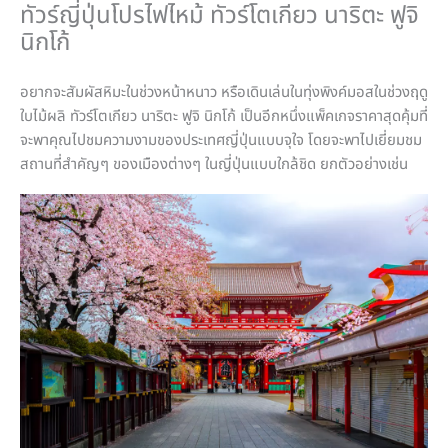
ทัวร์ญี่ปุ่นโปรไฟไหม้ ทัวร์โตเกียว นาริตะ ฟูจิ
นิกโก้
อยากจะสัมผัสหิมะในช่วงหน้าหนาว หรือเดินเล่นในทุ่งพิงค์มอสในช่วงฤดู
ใบไม้ผลิ ทัวร์โตเกียว นาริตะ ฟูจิ นิกโก้ เป็นอีกหนึ่งแพ็คเกจราคาสุดคุ้มที่
จะพาคุณไปชมความงามของประเทศญี่ปุ่นแบบจุใจ โดยจะพาไปเยี่ยมชม
สถานที่สำคัญๆ ของเมืองต่างๆ ในญี่ปุ่นแบบใกล้ชิด ยกตัวอย่างเช่น