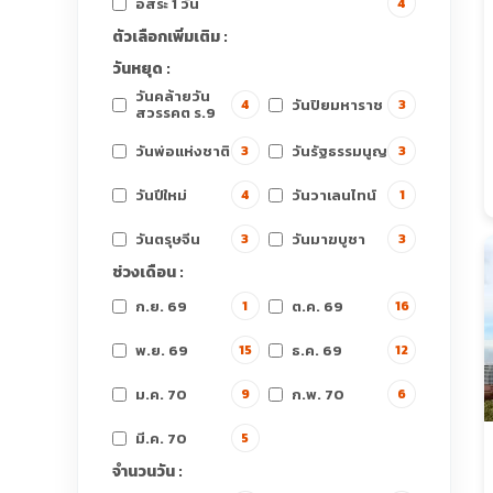
อิสระ 1 วัน
4
ตัวเลือกเพิ่มเติม :
วันหยุด :
วันคล้ายวัน
วันปิยมหาราช
4
3
สวรรคต ร.9
วันพ่อแห่งชาติ
วันรัฐธรรมนูญ
3
3
วันปีใหม่
วันวาเลนไทน์
4
1
วันตรุษจีน
วันมาฆบูชา
3
3
ช่วงเดือน :
ก.ย. 69
ต.ค. 69
1
16
พ.ย. 69
ธ.ค. 69
15
12
ม.ค. 70
ก.พ. 70
9
6
มี.ค. 70
5
จำนวนวัน :