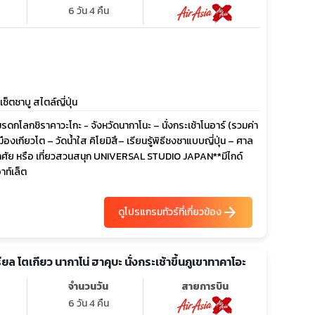
6 วัน 4 คืน
ซ็ตชาบู สไตล์ญี่ปุ่น
นมรดกโลกชิราคาวะโกะ - จังหวัดนากาโนะ – นั่งกระเช้าโนอาร์ (รวมค่า
ืองเกียวโต – วัดน้ำใส คิโยมิสึ– เรียนรู้พิธีชงชาแบบญี่ปุ่น – ศาล
อัธยาศัย หรือ เที่ยวสวนสนุก UNIVERSAL STUDIO JAPAN**มีไกด์
าท์เล็ต
arrow_forward
ดูโปรแกรมทัวร์ที่เกี่ยวข้อง
 เรียล โตเกียว นากาโน่ ฮาคุบะ นั่งกระเช้าขึ้นภูเขาทาคาโอะ
จำนวนวัน
สายการบิน
6 วัน 4 คืน