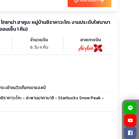
arrow_forward
ดูรายละเอียด
ก้า โทยาม่า ฮาคุบะ หมู่บ้านชิราคาวะโกะ งานประดับไฟนาบา
ออนเซ็น 1 คืน)
จำนวนวัน
สายการบิน
6 วัน 4 คืน
กระเช้าชมวิวเทือกเขาแอลป์
กโลกชิราคาวะโกะ - สะพานนาคาบาชิ - Starbucks Snow Peak -