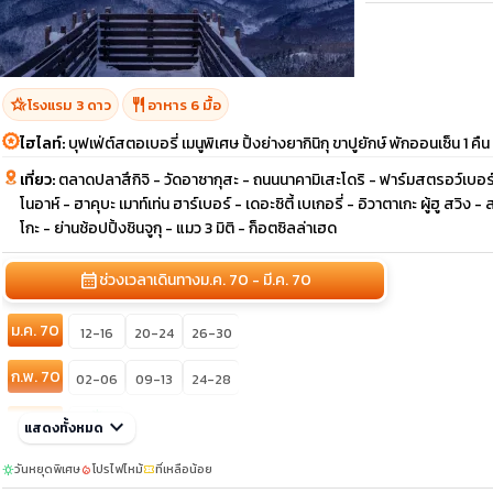
hotel_class
restaurant
โรงแรม 3 ดาว
อาหาร 6 มื้อ
ไฮไลท์:
บุฟเฟ่ต์สตอเบอรี่ เมนูพิเศษ ปิ้งย่างยากินิกุ ขาปูยักษ์ พักออนเซ็น 1 คืน
เที่ยว:
ตลาดปลาสึกิจิ - วัดอาซากุสะ - ถนนนาคามิเสะโดริ - ฟาร์มสตรอว์เบอร์รี่
โนอาห์ - ฮาคุบะ เมาท์เท่น ฮาร์เบอร์ - เดอะซิตี้ เบเกอรี่ - อิวาตาเกะ ผู้ฮู สว
โกะ - ย่านช้อปปิ้งชินจูกุ - แมว 3 มิติ - ก็อตซิลล่าเฮด
calendar_month
ช่วงเวลาเดินทาง
ม.ค. 70 - มี.ค. 70
ม.ค. 70
12-16
20-24
26-30
ก.พ. 70
02-06
09-13
24-28
sunny
มี.ค. 70
keyboard_arrow_down
แสดงทั้งหมด
03-07
วันหยุดพิเศษ
โปรไฟไหม้
ที่เหลือน้อย
sunny
local_fire_department
confirmation_number