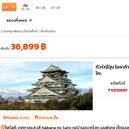
เต็ม
ม.ค. 70
20-25
27-01
13-18
sunny
ก.พ. 70
keyboard_arrow_down
03-08
10-15
24-01
แสดงทั้งหมด
17-22
sunny
มี.ค. 70
วันหยุดพิเศษ
โปรไฟไหม้
ที่เหลือน้อย
sunny
local_fire_department
confirmation_number
10-15
17-22
03-08
36,899 ฿
เริ่มต้น
ทัวร์ญี่ปุ่น โอซา
โกะ
รหัสทัวร์
TVZ12037
hotel_class
restaurant
โรงแรม 3 ดาว
อาหาร 8 มื้อ
ไฮไลท์:
เทศกาลแสงสี Nabana no Sato หมู่บ้านมรดกโลก เมนูพิเศษ เซ็ตเมนูหมู