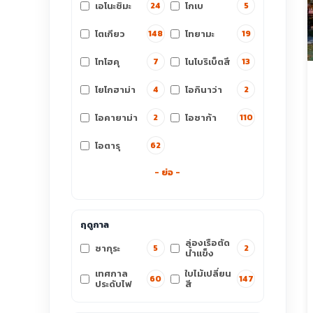
เอโนะชิมะ
โกเบ
24
5
โตเกียว
โทยามะ
148
19
โทโฮคุ
โนโบริเบ็ตสึ
7
13
โยโกฮาม่า
โอกินาว่า
4
2
โอคายาม่า
โอซาก้า
2
110
โอตารุ
62
- ย่อ -
ฤดูกาล
ล่องเรือตัด
ซากุระ
5
2
น้ำแข็ง
เทศกาล
ใบไม้เปลี่ยน
60
147
ประดับไฟ
สี