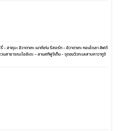
 - ฮาคุบะ อิวาตาเกะ เมาท์เท่น รีสอร์ท - อิวาตาเกะ กอนโดลา ลิฟต์
ิง - สวนสาธารณะโออิเดะ - ลานสกีฟูจิเท็น - จุดชมวิวทะเลสาบคาวากูจิ