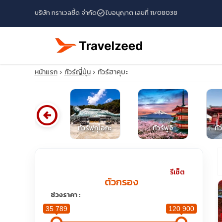
check_circle
บริษัท ทราเวลซี้ด จำกัด
ใบอนุญาต เลขที่ 11/08038
หน้าแรก
ทัวร์ญี่ปุ่น
ทัวร์ฮาคุบะ
arrow_circle_left
โปรไฟไหม้ญี่ปุ่น
ทัวร์ฟุกุโอกะ
ทัวร์ฟูจิ
ทั
travel_explore
รีเซ็ต
ตัวกรอง
calendar_month
ช่วงราคา :
35 789
120 900
search