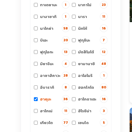
ทาเตยามะ
นากาโน่
1
23
นางาซากิ
นารา
1
11
นาโกย่า
นิกโก้
58
16
บิเอะ
ฟุกุชิมะ
20
7
ฟุกุโอกะ
มัตสึโมโต้
13
12
มิยาจิมะ
ยามานาชิ
4
48
อาซาฮิคาวะ
อาโอโมริ
28
1
อิบารากิ
ฮอกไกโด
8
80
ฮาคุบะ
ฮาโกดาเตะ
36
16
ฮาโกเน่
ฮิโรชิม่า
11
3
เกียวโต
เซนได
77
5