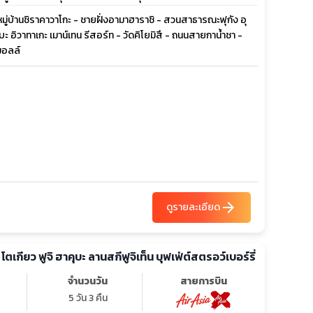
มู่บ้านชิราคาวาโกะ - ชายฝั่งอามาฮาราชิ - สวนสาธารณะฟุกัง อุ
บะ อิวาทาเกะ เมาน์เทน รีสอร์ท - วัดคิโยมิสึ - ถนนสายกาน้ำชา -
มอลล์
arrow_forward
ดูรายละเอียด
ย โตเกียว ฟูจิ ฮาคุบะ ลานสกีฟูจิเท็น บุฟเฟ่ต์สตรอว์เบอร์รี่
จำนวนวัน
สายการบิน
5 วัน 3 คืน