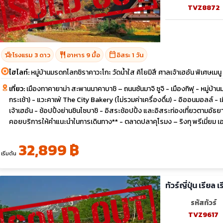
TVZ8872
hotel_class
restaurant
calendar_today
โรงแรม 3 ดาว
อาหาร 9 มื้อ
อิสระ 1 วัน
ไฮไลท์:
หมู่บ้านมรดกโลกชิราคาวะโกะ วัดน้ำใส คิโยมิสึ ศาลเจ้าเฮอัน พิเศษเมนู เ
เที่ยว:
เมืองทาคายาม่า สะพานนาคาบาชิ – ถนนซันมาจิ ซูจิ - เมืองกิฟุ - หมู่บ้า
กระเช้า) - แวะคาเฟ่ The City Bakery (ไม่รวมค่าเครื่องดื่ม) - อิออนมอลล์ - เม
เจ้าเฮอัน - ช้อปปิ้งย่านชินไซบาชิ - อิสระช้อปปิ้ง และอิสระท่องเที่ยวตาม
คอยบริการให้คำแนะนำในการเดินทาง** - ตลาดปลาคุโรมง – ริงกุ พรีเมี่ยม เอ
32,899 ฿
เริ่มต้น
ทัวร์ญี่ปุ่น เรียล
รหัสทัวร์
TVZ9617