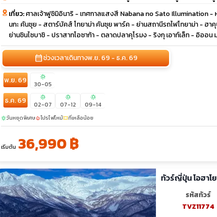
เที่ยว:
ศาลเจ้าฟูชิมิอินาริ - เทศกาลแสงสี Nabana no Sato Illumination - ห
นกะ คันซุย - สตาร์บัคส์ โทยาม่า คันซุย พาร์ค - ย่านสถานีรถไฟโทยาม่า - ฮาคุ
ย่านชินไซบาชิ - ปราสาทโอซาก้า - ตลาดปลาคุโรมง - ริงกุ เอาท์เล็ท - อิออน 
calendar_month
ช่วงเวลาเดินทาง
พ.ย. 69 - ธ.ค. 69
sunny
พ.ย. 69
30-05
sunny
sunny
sunny
ธ.ค. 69
02-07
07-12
09-14
วันหยุดพิเศษ
โปรไฟไหม้
ที่เหลือน้อย
sunny
local_fire_department
confirmation_number
36,990 ฿
เริ่มต้น
ทัวร์ญี่ปุ่น โอฮาโ
รหัสทัวร์
TVZ11774