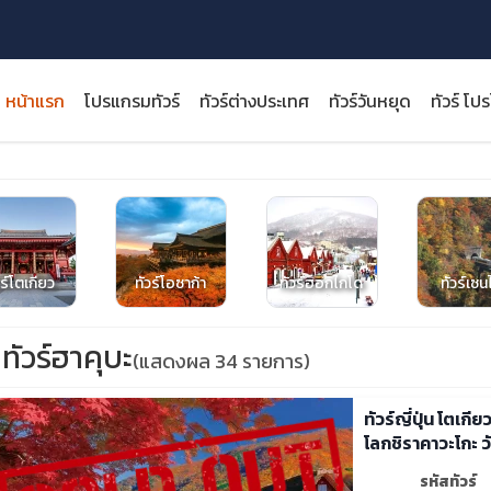
หน้าแรก
โปรแกรมทัวร์
ทัวร์ต่างประเทศ
ทัวร์วันหยุด
ทัวร์ โป
close
วร์โตเกียว
ทัวร์โอซาก้า
ทัวร์ฮอกไกโด
ทัวร์เซน
ทัวร์ฮาคุบะ
(แสดงผล 34 รายการ)
ทัวร์ญี่ปุ่น โตเกี
โลกชิราคาวะโกะ วัด
รหัสทัวร์