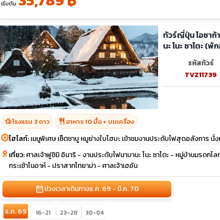
35,789 ฿
เริ่มต้น
ทัวร์ญี่ปุ่น โอซา
นะ โนะ ซาโตะ (พัก
รหัสทัวร์
TVZ11739
hotel_class
restaurant
โรงแรม 3 ดาว
อาหาร 10 มื้อ + บนเครื่อง
ไฮไลท์:
เมนูพิเศษ เซ็ตชาบู หมูย่างใบโฮบะ เข้าชมงานประดับไฟสุดอลังการ นั่ง
เที่ยว:
ศาลเจ้าฟูชิมิ อินาริ - งานประดับไฟนาบานะ โนะ ซาโตะ - หมู่บ้านมรด
กระเช้าโนอาห์ - ปราสาทโทยาม่า - ศาลเจ้าเฮอัน
calendar_month
ช่วงเวลาเดินทาง
ธ.ค. 69 - มี.ค. 70
ธ.ค. 69
16-21
23-28
30-04