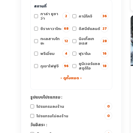
สถานที่
กาล่า ยูซา
คามิโคจิ
2
36
ว่า
ชิราคาวาโกะ
ดิสนีย์แลนด์
68
27
ทะเลสาบโท
นิงเกิ้ลเท
12
28
ยะ
อเรส
พรีเมี่ยม
ฟุราโนะ
4
16
ยูนิเวอร์แซล
ภูเขาไฟฟูจิ
96
18
สตูดิโอ
- ดูทั้งหมด -
รูปแบบโปรแกรม :
โปรแกรมลงร้าน
0
โปรแกรมไม่ลงร้าน
0
วันอิสระ :