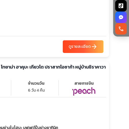
call
arrow_forward
ดูรายละเอียด
ก้า โทยาม่า ฮาคุบะ เกียวโต ปราสาทโอซาก้า หมู่บ้านชิราคาวา
จำนวนวัน
สายการบิน
6 วัน 4 คืน
ย่างใบโฮบะ บุฟเฟต์ปิ้งย่างยากินิคุ