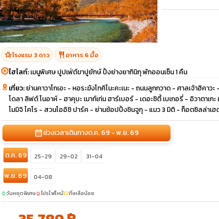
hotel_class
restaurant
โรงแรม 3 ดาว
อาหาร 6 มื้อ
ไฮไลท์:
เมนูพิเศษ ปูปเฟ่ต์ขาปูยักษ์ ปิ้งย่างยากินิกุ พักออนเซ็น 1 คืน
เที่ยว:
ย่านคาวาโกเอะ - หอระฆังโทคิโนะคะเนะ - ถนนลูกกวาด - ศาลเจ้าฮิคาวะ - ว
โดลา ลิฟต์ โนอาห์ - ฮาคุบะ เมาท์เท่น ฮาร์เบอร์ - เดอะซิตี้ เบเกอรี่ - อิวาตาเกะ
โมมิจิ ไคโร - สวนโออิชิ ปาร์ค - ย่านช้อปปิ้งชินจูกุ - แมว 3 มิติ - ก็อตซิลล่าเฮ
calendar_month
ช่วงเวลาเดินทาง
ต.ค. 69 - พ.ย. 69
ต.ค. 69
25-29
29-02
31-04
พ.ย. 69
04-08
วันหยุดพิเศษ
โปรไฟไหม้
ที่เหลือน้อย
sunny
local_fire_department
confirmation_number