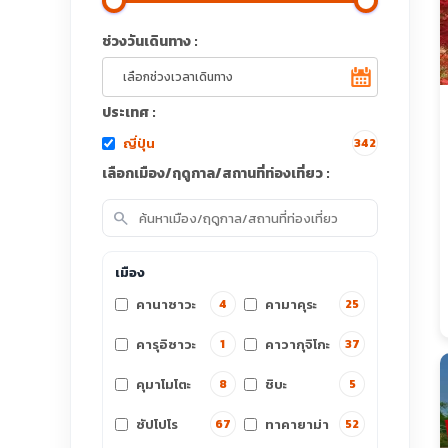
ช่วงวันเดินทาง :
ประเทศ :
ญี่ปุ่น
342
เลือกเมือง/ฤดูกาล/สถานที่ท่องเที่ยว :
search
เมือง
คานาซาวะ
คามาคุระ
4
25
คารุอิซาวะ
คาวากุจิโกะ
1
37
คุมาโมโตะ
ชิบะ
8
5
ซัปโปโร
ทาคายาม่า
67
52