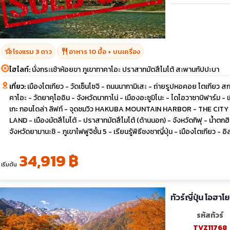
hotel_class
restaurant
โรงแรม 3 ดาว
อาหาร 10 มื้อ + บนเครื่อง
ไฮไลท์:
นั่งกระเช้าห้อยขา ภูเขาทาคาโอะ ปราสาทมัตสึโมโต้ สะพานกัปปะบา
เที่ยว:
เมืองโตเกียว - วัดเซ็นโซจิ - ถนนนากามิเสะ - ถ่ายรูปหอคอย โตเกียว สกายท
คาโอะ - วัดยาคุโออิน - จังหวัดนากาโน่ - เมืองอะซูมิโนะ - ไดโอวาซาบิฟาร์ม 
เกะ กอนโดล่า ลิฟท์ - จุดชมวิว HAKUBA MOUNTAIN HARBOR - THE C
LAND - เมืองมัตสึโมโต้ - ปราสาทมัตสึโมโต้ (ด้านนอก) - จังหวัดกิฟุ - นํ้าตกฮ
จังหวัดยามานะชิ - ภูเขาไฟฟูจิชั้น 5 - เรียนรู้พิธีชงชาญี่ปุ่น - เมืองโตเกียว - อ
34,919 ฿
เริ่มต้น
ทัวร์ญี่ปุ่น โอฮาโ
รหัสทัวร์
TVZ11768