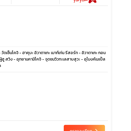
ัดเซ็นโคจิ - ฮาคุบะ อิวาตาเกะ เมาท์เท่น รีสอร์ท - อิวาตาเกะ กอน
 ผู้ฮู สวิง - อุทยานคามิโคจิ - จุดชมวิวทะเลสาบสุวะ - อุโมงค์เมเปิ้ล
ด