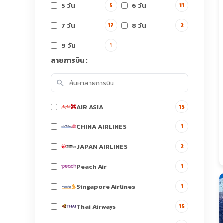
5 วัน
6 วัน
5
11
7 วัน
8 วัน
17
2
9 วัน
1
สายการบิน :
search
AIR ASIA
15
CHINA AIRLINES
1
JAPAN AIRLINES
2
Peach Air
1
Singapore Airlines
1
Thai Airways
15