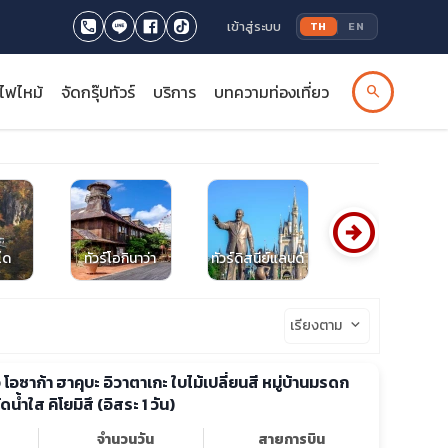
เข้าสู่ระบบ
TH
EN
รไฟไหม้
จัดกรุ๊ปทัวร์
บริการ
บทความท่องเที่ยว
search
arrow_circle_right
ได
ทัวร์โอกินาว่า
ทัวร์ดิสนีย์แลนด์
ทัวร์ยูนิเวอร์แซล
เรียงตาม
keyboard_arrow_down
ยว โอซาก้า ฮาคุบะ อิวาตาเกะ ใบไม้เปลี่ยนสี หมู่บ้านมรดก
น้ำใส คิโยมิสึ (อิสระ 1 วัน)
จำนวนวัน
สายการบิน