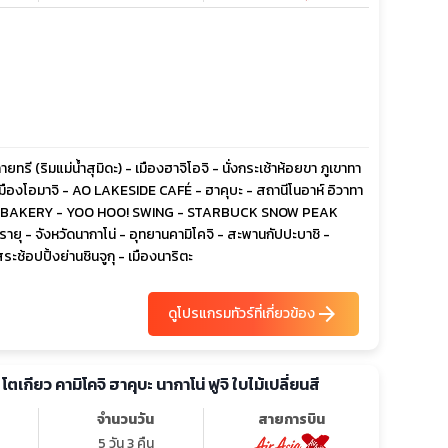
รี (ริมแม่น้ำสุมิดะ) - เมืองฮาจิโอจิ - นั่งกระเช้าห้อยขา ภูเขาทา
- เมืองโอมาจิ - AO LAKESIDE CAFÉ - ฮาคุบะ - สถานีโนอาห์ อิวาทา
ITY BAKERY - YOO HOO! SWING - STARBUCK SNOW PEAK
ิรายุ - จังหวัดนากาโน่ - อุทยานคามิโคจิ - สะพานกัปปะบาชิ -
ิสระช้อปปิ้งย่านชินจูกุ - เมืองนาริตะ
arrow_forward
ดูโปรแกรมทัวร์ที่เกี่ยวข้อง
ย โตเกียว คามิโคจิ ฮาคุบะ นากาโน่ ฟูจิ ใบไม้เปลี่ยนสี
จำนวนวัน
สายการบิน
5 วัน 3 คืน