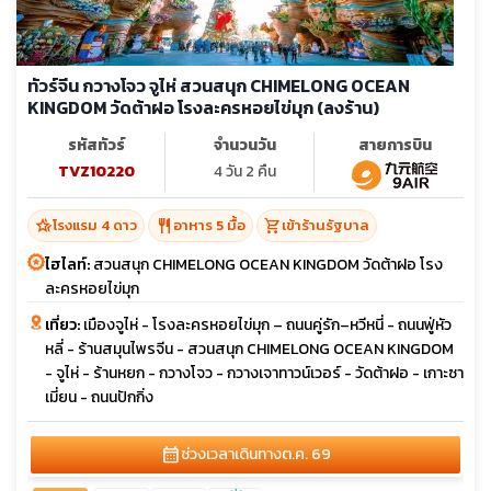
ทัวร์จีน กวางโจว จูไห่ สวนสนุก CHIMELONG OCEAN
KINGDOM วัดต้าฝอ โรงละครหอยไข่มุก (ลงร้าน)
รหัสทัวร์
จำนวนวัน
สายการบิน
TVZ10220
4 วัน 2 คืน
hotel_class
restaurant
shopping_cart
โรงแรม 4 ดาว
อาหาร 5 มื้อ
เข้าร้านรัฐบาล
ไฮไลท์:
สวนสนุก CHIMELONG OCEAN KINGDOM วัดต้าฝอ โรง
ละครหอยไข่มุก
เที่ยว:
เมืองจูไห่ - โรงละครหอยไข่มุก – ถนนคู่รัก–หวีหนี่ - ถนนฟู่หัว
หลี่ - ร้านสมุนไพรจีน - สวนสนุก CHIMELONG OCEAN KINGDOM
- จูไห่ - ร้านหยก - กวางโจว - กวางเจาทาวน์เวอร์ - วัดต้าฝอ - เกาะซา
เมี่ยน - ถนนปักกิ่ง
calendar_month
ช่วงเวลาเดินทาง
ต.ค. 69