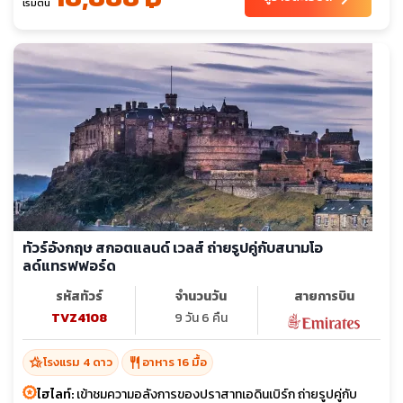
เริ่มต้น
ทัวร์อังกฤษ สกอตแลนด์ เวลส์ ถ่ายรูปคู่กับสนามโอ
ลด์แทรฟฟอร์ด
รหัสทัวร์
จำนวนวัน
สายการบิน
TVZ4108
9 วัน 6 คืน
hotel_class
restaurant
โรงแรม 4 ดาว
อาหาร 16 มื้อ
ไฮไลท์:
เข้าชมความอลังการของปราสาทเอดินเบิร์ก ถ่ายรูปคู่กับ