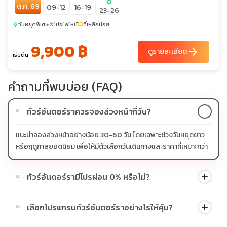
sunny
ต.ค. 69
09-12
16-19
23-26
วันหยุดพิเศษ
โปรไฟไหม้
ที่เหลือน้อย
sunny
local_fire_department
confirmation_number
9,900 ฿
arrow_forward
ดูรายละเอียด
เริ่มต้น
คำถามที่พบบ่อย (FAQ)
ทัวร์อันดอร์ราควรจองล่วงหน้ากี่วัน?
01
แนะนำจองล่วงหน้าอย่างน้อย 30-60 วัน โดยเฉพาะช่วงวันหยุดยาว
หรือฤดูกาลยอดนิยม เพื่อให้มีตัวเลือกวันเดินทางและราคาที่เหมาะกว่า
ทัวร์อันดอร์รามีโปรผ่อน 0% หรือไม่?
02
บางโปรแกรมมีโปรผ่อน 0% หรือโปรโมชั่นบัตรเครดิตตามเงื่อนไขที่
เลือกโปรแกรมทัวร์อันดอร์ราอย่างไรให้คุ้ม?
03
บริษัทกำหนด สามารถดูสัญลักษณ์โปรโมชั่นในรายการทัวร์แต่ละ
รายการได้