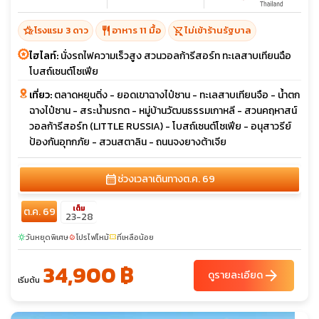
hotel_class
restaurant
shopping_cart_off
โรงแรม 3 ดาว
อาหาร 11 มื้อ
ไม่เข้าร้านรัฐบาล
ไฮไลท์:
นั่งรถไฟความเร็วสูง สวนวอลก้ารีสอร์ท ทะเลสาบเทียนฉือ
โบสถ์เซนต์โซเฟีย
เที่ยว:
ตลาดหยุนติ่ง - ยอดเขาฉางไป๋ซาน - ทะเลสาบเทียนจือ - น้ำตก
ฉางไป๋ซาน - สระน้ำมรกต - หมู่บ้านวัฒนธรรมเกาหลี - สวนคฤหาสน์
วอลก้ารีสอร์ท (LITTLE RUSSIA) - โบสถ์เซนต์โซเฟีย - อนุสาวรีย์
ป้องกันอุทกภัย - สวนสตาลิน - ถนนจงยางต้าเจีย
calendar_month
ช่วงเวลาเดินทาง
ต.ค. 69
เต็ม
ต.ค. 69
23-28
วันหยุดพิเศษ
โปรไฟไหม้
ที่เหลือน้อย
sunny
local_fire_department
confirmation_number
34,900 ฿
arrow_forward
ดูรายละเอียด
เริ่มต้น