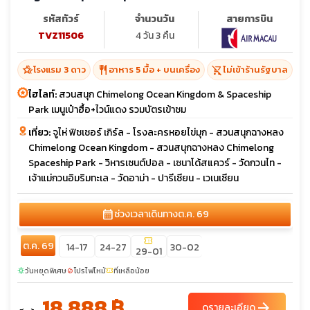
รหัสทัวร์
จำนวนวัน
สายการบิน
TVZ11506
4 วัน 3 คืน
hotel_class
restaurant
shopping_cart_off
โรงแรม 3 ดาว
อาหาร 5 มื้อ + บนเครื่อง
ไม่เข้าร้านรัฐบาล
ไฮไลท์:
สวนสนุก Chimelong Ocean Kingdom & Spaceship
Park เมนูเป๋าฮื้อ+ไวน์แดง รวมบัตรเข้าชม
เที่ยว:
จูไห่ ฟิชเชอร์ เกิร์ล - โรงละครหอยไข่มุก - สวนสนุกฉางหลง
Chimelong Ocean Kingdom - สวนสนุกฉางหลง Chimelong
Spaceship Park - วิหารเซนต์ปอล - เซนาโด้สแควร์ - วัดกวนไท -
เจ้าแม่กวนอิมริมทะเล - วัดอาม่า - ปารีเซียน - เวเนเซียน
calendar_month
ช่วงเวลาเดินทาง
ต.ค. 69
confirmation_number
ต.ค. 69
14-17
24-27
30-02
29-01
วันหยุดพิเศษ
โปรไฟไหม้
ที่เหลือน้อย
sunny
local_fire_department
confirmation_number
18,888 ฿
arrow_forward
ดูรายละเอียด