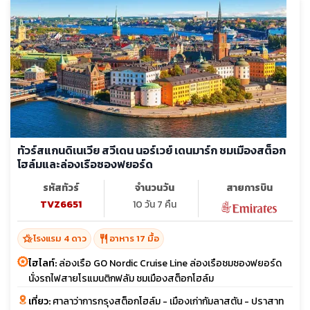
ทัวร์สแกนดิเนเวีย สวีเดน นอร์เวย์ เดนมาร์ก ชมเมืองสต็อก
โฮล์มและล่องเรือซองฟยอร์ด
รหัสทัวร์
จำนวนวัน
สายการบิน
TVZ6651
10 วัน 7 คืน
hotel_class
restaurant
โรงแรม 4 ดาว
อาหาร 17 มื้อ
ไฮไลท์:
ล่องเรือ GO Nordic Cruise Line ล่องเรือชมซองฟยอร์ด
นั่งรถไฟสายโรแมนติกฟลัม ชมเมืองสต็อกโฮล์ม
เที่ยว:
ศาลาว่าการกรุงสต็อกโฮล์ม - เมืองเก่ากัมลาสตัน - ปราสาท