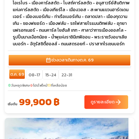
โอเรโบร - เมืองคาร์ลสตัด - โบสถ์คาร์ลสตัด - อนุสาวรีย์สันติภาพ
แห่งคาร์ลสตัด - เมืองเกียร์โล - เมืองวอส - สะพานแขวนฮาร์ดเดน
เจอร์ - เมืองเบอร์เก้น - ท่าเรือเบอร์เก้น - ตลาดปลา - เมืองกุดวาน
เก้น - ซองฟยอร์ด - เมืองฟลัม - รถไฟสายโรแมนติกฟลัม - อุทยา
นฟรอกเนอร์ - ถนนคาร์ล โยฮันส์ เกท - ศาลาว่าการเมืองออสโล -
รูปปั้นนางเงือกน้อย - น้ำพุแห่งราชินีเกฟิออน - พระราชวังอมาเลีย
นบอร์ก - จัตุรัสซิตี้ฮอลล์ - ถนนสตรอยก์ - ปราสาทโรเซนบอร์ก
calendar_month
ช่วงเวลาเดินทาง
ต.ค. 69
ต.ค. 69
08-17
15-24
22-31
วันหยุดพิเศษ
โปรไฟไหม้
ที่เหลือน้อย
sunny
local_fire_department
confirmation_number
99,900 ฿
arrow_forward
ดูรายละเอียด
เริ่มต้น