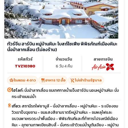
ทัวร์จีน ฮาร์บิน หมู่บ้านหิมะ โบสถ์โซเฟีย พิพิธภัณฑ์เมืองหิมะ
นั่งม้าลากเลื่อน (ไม่ลงร้าน)
รหัสทัวร์
จำนวนวัน
สายการบิน
TVZ10380
6 วัน 4 คืน
hotel_class
restaurant
shopping_cart_off
โรงแรม 4 ดาว
อาหาร 12 มื้อ
ไม่เข้าร้านรัฐบาล
ไฮไลท์:
นั่งม้าลากเลื่อน ชมเทศกาลน้ำแข็งฮาร์บิน นอนหมู่บ้านหิมะ นั่ง
กระเช้าชมแม่น้ำ
เที่ยว:
สถานีรถไฟยาบูลี - นั่งม้าลากเลื่อน - หมู่บ้านหิมะ - ระเบียงชม
วิวเขาปิ้งฉุยซาน - ชมแสงสียามราตรีหมู่บ้านหิมะ - ชมพลุไฟและ
ขบวนพาเหรดระบำพื้นเมือง - พิพิธภัณฑ์และที่ทำการไปรษณีย์เมือง
หิมะ - อุทยานภาพเขียนสิบลี้ - นั่งกระเช้าวิวแม่น้ำมูตันเจียง - หมู่บ้าน