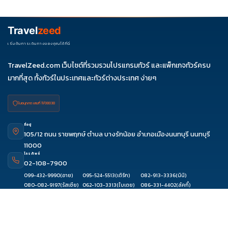
ควรดูจำนวนวัน ไฮไลต์ที่รวมจริง โรงแรม สายการบิน มื้ออาหาร และ
ช่วงราคา ไม่ควรเทียบจากราคาต่ำสุดเพียงอย่างเดียว
Travel
zeed
เริ่มต้นการเดินทางของคุณได้ที่นี่
TravelZeed.com เว็บไซต์ที่รวมรวมโปรแกรมทัวร์ และแพ็กเกจทัวร์ครบ
มากที่สุด ทั้งทัวร์ในประเทศและทัวร์ต่างประเทศ ง่ายๆ
ใบอนุญาต เลขที่ 11/08038
ที่อยู่
105/12 ถนน ราชพฤกษ์ ตำบล บางรักน้อย อำเภอเมืองนนทบุรี นนทบุรี
11000
โทรศัพท์
02-108-7900
099-432-9990
(อาย)
095-524-5513
(เติร์ก)
082-913-3336
(นินิ)
ดูรีวิว
ติดต่อเซล
จองผ่านแชท
จองผ่านไลน์
080-082-9197
(รัสเซีย)
062-103-3313
(ใบเตย)
086-331-4402
(ลัคกี้)
093-889-5151
(ฟ้าใส)
061-889-9492
(วิววี่)
094-845-8881
(ก้อย)
097-091-7971
(โจริญ)
080-394-3310
(เก็บ)
081-639-8333
(แอม)
099-635-0416
(โฟล์ค)
อีเมล