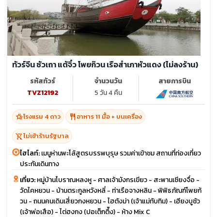
ทัวร์จีน ซัวเถา แต้จิ๋ว โพยก๊วน เรือสำเภาหัวแดง (ไม่ลงร้าน)
รหัสทัวร์
จำนวนวัน
สายการบิน
TVZ12192
5 วัน 4 คืน
hotel_class
restaurant
โรงแรม 4 ดาว
อาหาร 11 มื้อ + บนเครื่อง
shopping_cart_off
ไม่เข้าร้านรัฐบาล
ไฮไลท์:
เมนูห่านพะโล้สูตรบรรพบุรุษ รวมค่าเข้าชม สถานที่ท่องเที่ยว
ประกันเดินทาง
เที่ยว:
หมู่บ้านโบราณหลงหู - ศาลเจ้ามังกรเขียว - สะพานเซียงจื่อ -
วัดไคหยวน - บ้านตระกูลหวังหลี่ - ท่าเรือจางหลิน - พิพิธภัณฑ์โพยก้
วน - ถนนคนเดินเสี่ยวกงหยวน - ไฮตังม่า (เจ้าแม่ทับทิม) - เฮียงบูชัว
(เจ้าพ่อเสือ) - ไต่ฮงกง (ปอเต็กตึ๊ง) - ห้าง Mix C