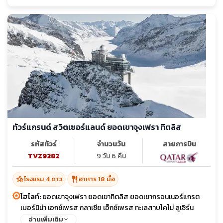
ทัวร์แกรนด์ สวิตเซอร์แลนด์ ยอดเขาจุงเฟรา ทิตลิส
รหัสทัวร์
จำนวนวัน
สายการบิน
TVZ9282
9 วัน 6 คืน
hotel_class
restaurant
โรงแรม 4 ดาว
อาหาร 18 มื้อ
ไฮไลท์:
ยอดเขาจุงเฟรา ยอดเขาทิตลิส ยอดเขากรอนเนอร์แกรต
เบอร์นิน่า เอกซ์เพรส กลาเซีย เอ็กซ์เพรส ทะเลสาบโคโม่ ลูเซิร์น
เวอเวย์ โลซานน์ เจนีวา ปราสาทเบลลินโซน่า
อ่านเพิ่มเติม