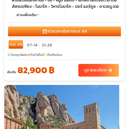
พรมแดงเมืองคานน์ - นีซ - หมู่บ้านเอเซ่ - เอกลิซ นอเทรอดาม เดอ
ลัสซงปซียง - โมนาโค - วิหารโมนาโค - ปอร์ แอร์คูล - อาเวอนู เดอ
มงเต-การ์โล - จัตุรัสเมสซิน่า - น้ำพุพระอาทิตย์
อ่านเพิ่มเติม
calendar_month
ช่วงเวลาเดินทาง
ต.ค. 69
ต.ค. 69
07-14
21-28
วันหยุดพิเศษ
โปรไฟไหม้
ที่เหลือน้อย
sunny
local_fire_department
confirmation_number
82,900 ฿
arrow_forward
ดูรายละเอียด
เริ่มต้น