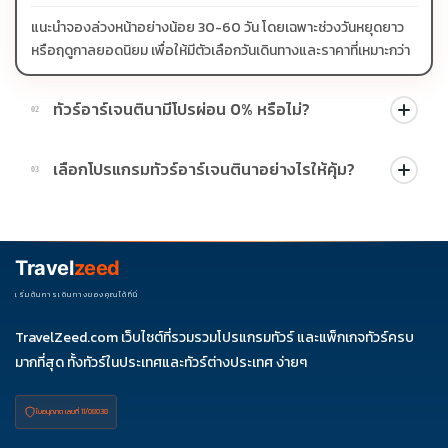
แนะนำจองล่วงหน้าอย่างน้อย 30-60 วัน โดยเฉพาะช่วงวันหยุดยาว
หรือฤดูกาลยอดนิยม เพื่อให้มีตัวเลือกวันเดินทางและราคาที่เหมาะกว่า
ทัวร์อาร์เจนตินามีโปรผ่อน 0% หรือไม่?
02
บางโปรแกรมมีโปรผ่อน 0% หรือโปรโมชั่นบัตรเครดิตตามเงื่อนไขที่
เลือกโปรแกรมทัวร์อาร์เจนตินาอย่างไรให้คุ้ม?
03
บริษัทกำหนด สามารถดูสัญลักษณ์โปรโมชั่นในรายการทัวร์แต่ละ
รายการได้
ควรดูจำนวนวัน ไฮไลต์ที่รวมจริง โรงแรม สายการบิน มื้ออาหาร และ
ช่วงราคา ไม่ควรเทียบจากราคาต่ำสุดเพียงอย่างเดียว
Travel
zeed
เริ่มต้นการเดินทางของคุณได้ที่นี่
TravelZeed.com เว็บไซต์ที่รวมรวมโปรแกรมทัวร์ และแพ็กเกจทัวร์ครบ
มากที่สุด ทั้งทัวร์ในประเทศและทัวร์ต่างประเทศ ง่ายๆ
ใบอนุญาต เลขที่ 11/08038