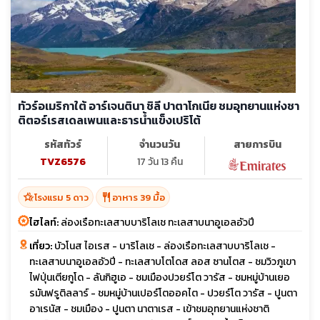
ทัวร์อเมริกาใต้ อาร์เจนตินา ชิลี ปาตาโกเนีย ชมอุทยานแห่งชา
ติตอร์เรสเดลเพนและธารน้ำแข็งเปริโต้
รหัสทัวร์
จำนวนวัน
สายการบิน
TVZ6576
17 วัน 13 คืน
hotel_class
restaurant
โรงแรม 5 ดาว
อาหาร 39 มื้อ
ไฮไลท์:
ล่องเรือทะเลสาบบาริโลเช ทะเลสาบนาอูเอลอัวปี
เที่ยว:
บัวโนส ไอเรส - บาริโลเช - ล่องเรือทะเลสาบบาริโลเช -
ทะเลสาบนาอูเอลอัวปี - ทะเลสาบโตโดส ลอส ซานโตส - ชมวิวภูเขา
ไฟปุ่นเตียกูโด - ลันกิฮูเอ - ชมเมืองปวยร์โต วารัส - ชมหมู่บ้านเยอ
รมันฟรูติลลาร์ - ชมหมู่บ้านเปอร์โตออคไต - ปวยร์โต วารัส - ปูนตา
อาเรนัส - ชมเมือง - ปูนตา นาตาเรส - เข้าชมอุทยานแห่งชาติ