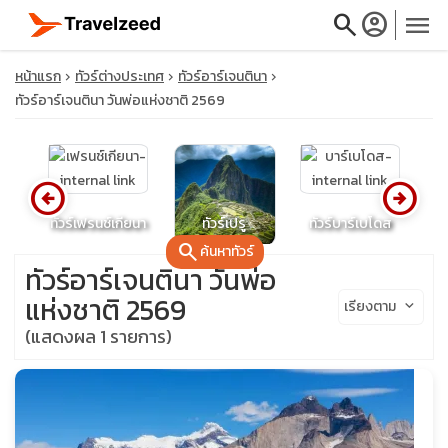
search
account_circle
menu
หน้าแรก
ทัวร์ต่างประเทศ
ทัวร์อาร์เจนตินา
ทัวร์อาร์เจนตินา วันพ่อแห่งชาติ 2569
close
arrow_circle_left
arrow_circle_right
ย
ทัวร์เฟรนช์เกียนา
ทัวร์เปรู
ทัวร์บาร์เบโดส
ท
travel_explore
search
ค้นหาทัวร์
ทัวร์อาร์เจนตินา วันพ่อ
calendar_month
แห่งชาติ 2569
เรียงตาม
keyboard_arrow_down
(แสดงผล 1 รายการ)
search