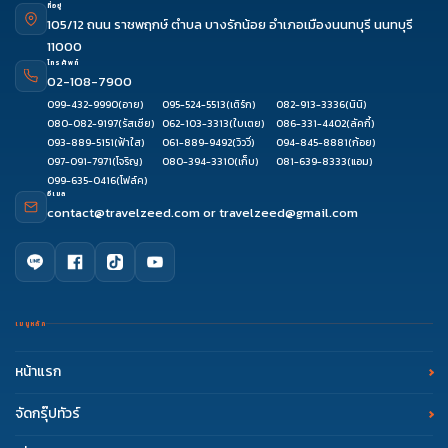
ที่อยู่
105/12 ถนน ราชพฤกษ์ ตำบล บางรักน้อย อำเภอเมืองนนทบุรี นนทบุรี
11000
โทรศัพท์
02-108-7900
099-432-9990
(อาย)
095-524-5513
(เติร์ก)
082-913-3336
(นินิ)
080-082-9197
(รัสเซีย)
062-103-3313
(ใบเตย)
086-331-4402
(ลัคกี้)
093-889-5151
(ฟ้าใส)
061-889-9492
(วิววี่)
094-845-8881
(ก้อย)
097-091-7971
(โจริญ)
080-394-3310
(เก็บ)
081-639-8333
(แอม)
099-635-0416
(โฟล์ค)
อีเมล
contact@travelzeed.com
or
travelzeed@gmail.com
เมนูหลัก
หน้าแรก
จัดกรุ๊ปทัวร์