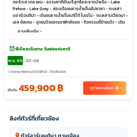
ตอร์เรส เดล เพน - ธรรมชาติอันบริสุทธิ์และธารน้ำแข็ง - Lake
Pehoe - Lake Grey - ล่องเรือชมธารน้ำแข็งอัปซาลา - ทะเลสา
บอาร์เจนติน่า - เดินชมธารน้ำแข็งเปริโต้ โมเรโน่ - ทะเลสาบเวียดมา -
เอล ชัลเตน - จุดชมวิวยอดเขาฟิทซ์รอย - กิจกรรมขี่ม้าชมวิว - เดิน
ชมวิว - พายเรือคายัค - BBQ พื้นเมือง - อูซัวยา - ชมเมืองอูซัวยา -
อ่านเพิ่มเติม
Beagle Channel and Penguin Tour - ชมเพนกวิน - ชมแมวน้ำ -
ประภาคารเลส เอแคลร์เรอร์ - End of the World Train - บัวโนส
event_available
ไอเรส - ชมระบำแทงโก้ - ชมเมือง บัวโนส ไอเรส - มหาวิหารเมโทรโพ
พีเรียดเดินทาง วันพ่อแห่งชาติ
ลิตัน - ล่องเรือชมคลองเดลต้า
พ.ย. 69
20-06
วันหยุดพิเศษ
โปรไฟไหม้
ที่เหลือน้อย
sunny
local_fire_department
confirmation_number
459,900 ฿
arrow_forward
ดูรายละเอียด
เริ่มต้น
ลิงก์ทัวร์ที่เกี่ยวข้อง
ทัวร์อาร์เจนตินา ตามเมือง
location_on