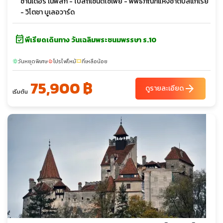
ซานเดอร์ เนฟสกี - โบสถ์เซนต์โซเฟีย - พิพิธภัณฑ์แห่งชาติบัลแกเรีย
- วิโตชา บูเลอวาร์ด
event_available
พีเรียดเดินทาง วันเฉลิมพระชนมพรรษา ร.10
วันหยุดพิเศษ
โปรไฟไหม้
ที่เหลือน้อย
sunny
local_fire_department
confirmation_number
75,900 ฿
arrow_forward
ดูรายละเอียด
เริ่มต้น