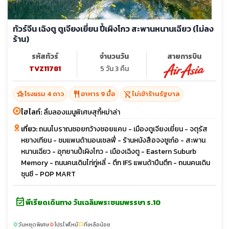
ทัวร์จีน เฉิงตู ตูเจียงเยี่ยน ปี้เผิงโกว สะพานหนานเฉียว (ไม่ลง
ร้าน)
รหัสทัวร์
จำนวนวัน
สายการบิน
TVZ11781
5 วัน 3 คืน
hotel_class
restaurant
shopping_cart_off
โรงแรม 4 ดาว
อาหาร 9 มื้อ
ไม่เข้าร้านรัฐบาล
ไฮไลท์:
ลิ้มลองเมนูพิเศษสุกี้หม่าล่า
เที่ยว:
ถนนโบราณซอยกว้างซอยแคบ - เมืองตูเจียงเยี่ยน - จตุรัส
หยางเทียน - ชมแพนด้านอนเซลฟี่ - ร้านหนังสือจงซูเก๋อ - สะพาน
หนานเฉียว - อุทยานปี้เผิงโกว - เมืองเฉิงตู - Eastern Suburb
Memory - ถนนคนเดินไท่กู่หลี่ - ตึก IFS แพนด้าปีนตึก - ถนนคนเดิน
ซุนซี - POP MART
event_available
พีเรียดเดินทาง วันเฉลิมพระชนมพรรษา ร.10
วันหยุดพิเศษ
โปรไฟไหม้
ที่เหลือน้อย
sunny
local_fire_department
confirmation_number