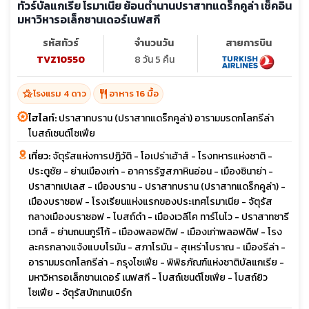
ทัวร์บัลแกเรีย โรมาเนีย ย้อนตำนานปราสาทแดร็กคูล่า เช็คอิน
มหาวิหารอเล็กซานเดอร์เนฟสกี
รหัสทัวร์
จำนวนวัน
สายการบิน
TVZ10550
8 วัน 5 คืน
hotel_class
restaurant
โรงแรม 4 ดาว
อาหาร 16 มื้อ
ไฮไลท์:
ปราสาทบราน (ปราสาทแดร็กคูล่า) อารามมรดกโลกรีล่า
โบสถ์เซนต์โซเฟีย
เที่ยว:
จัตุรัสแห่งการปฏิวัติ - โอเปร่าเฮ้าส์ - โรงทหารแห่งชาติ -
ประตูชัย - ย่านเมืองเก่า - อาคารรัฐสภาหินอ่อน - เมืองซินาย่า -
ปราสาทเปเลส - เมืองบราน - ปราสาทบราน (ปราสาทแดร็กคูล่า) -
เมืองบราซอฟ - โรงเรียนแห่งแรกของประเทศโรมาเนีย - จัตุรัส
กลางเมืองบราซอฟ - โบสถ์ดำ - เมืองเวลีโค ทาร์โนโว - ปราสาทซารี
เวทส์ - ย่านถนนกูร์โก้ - เมืองพลอฟดิฟ - เมืองเก่าพลอฟดิฟ - โรง
ละครกลางแจ้งแบบโรมัน - สภาโรมัน - สุเหร่าโบราณ - เมืองรีล่า -
อารามมรดกโลกรีล่า - กรุงโซเฟีย - พิพิธภัณฑ์แห่งชาติบัลแกเรีย -
มหาวิหารอเล็กซานเดอร์ เนฟสกี - โบสถ์เซนต์โซเฟีย - โบสถ์ยิว
โซเฟีย - จัตุรัสบัทเทนเบิร์ก