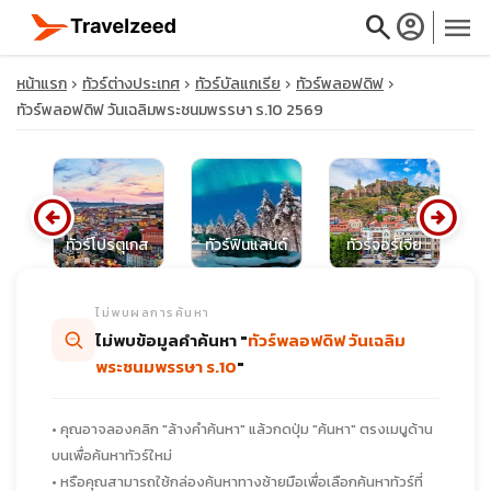
search
account_circle
menu
หน้าแรก
ทัวร์ต่างประเทศ
ทัวร์บัลแกเรีย
ทัวร์พลอฟดิฟ
ทัวร์พลอฟดิฟ วันเฉลิมพระชนมพรรษา ร.10 2569
close
arrow_circle_left
arrow_circle_right
ีย
ทัวร์โปรตุเกส
ทัวร์ฟินแลนด์
ทัวร์จอร์เจีย
travel_explore
ไม่พบผลการค้นหา
calendar_month
ไม่พบข้อมูลคำค้นหา "
ทัวร์พลอฟดิฟ วันเฉลิม
พระชนมพรรษา ร.10
"
search
• คุณอาจลองคลิก "ล้างคำค้นหา" แล้วกดปุ่ม "ค้นหา" ตรงเมนูด้าน
บนเพื่อค้นหาทัวร์ใหม่
• หรือคุณสามารถใช้กล่องค้นหาทางซ้ายมือเพื่อเลือกค้นหาทัวร์ที่