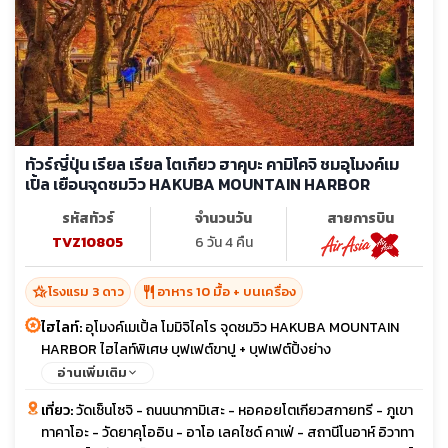
ทัวร์ญี่ปุ่น เรียล เรียล โตเกียว ฮาคุบะ คามิโคจิ ชมอุโมงค์เม
เปิ้ล เยือนจุดชมวิว HAKUBA MOUNTAIN HARBOR
รหัสทัวร์
จำนวนวัน
สายการบิน
TVZ10805
6 วัน 4 คืน
hotel_class
restaurant
โรงแรม 3 ดาว
อาหาร 10 มื้อ + บนเครื่อง
ไฮไลท์:
อุโมงค์เมเปิ้ล โมมิจิไคโร จุดชมวิว HAKUBA MOUNTAIN
HARBOR ไฮไลท์พิเศษ บุฟเฟต์ขาปู + บุฟเฟต์ปิ้งย่าง
อ่านเพิ่มเติม
เที่ยว:
วัดเซ็นโซจิ - ถนนนากามิเสะ - หอคอยโตเกียวสกายทรี - ภูเขา
ทาคาโอะ - วัดยาคุโออิน - อาโอ เลคไซด์ คาเฟ่ - สถานีโนอาห์ อิวาทา