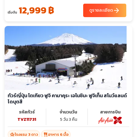
12,999 ฿
arrow_forward
ดูรายละเอียด
เริ่มต้น
ทัวร์ญี่ปุ่น โตเกียว ฟูจิ คามาคุระ เอโนชิมะ ฟูจิเท็น สโนว์แลนด์
ไดบุตสึ
รหัสทัวร์
จำนวนวัน
สายการบิน
TVZ11731
5 วัน 3 คืน
hotel_class
restaurant
โรงแรม 3 ดาว
อาหาร 6 มื้อ