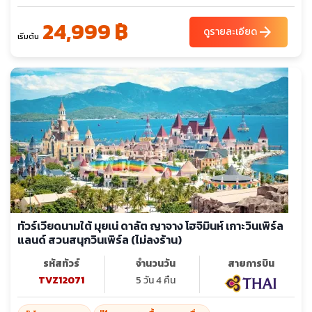
24,999 ฿
arrow_forward
ดูรายละเอียด
เริ่มต้น
ทัวร์เวียดนามใต้ มุยเน่ ดาลัต ญาจาง โฮจิมินห์ เกาะวินเพิร์ล
แลนด์ สวนสนุกวินเพิร์ล (ไม่ลงร้าน)
รหัสทัวร์
จำนวนวัน
สายการบิน
TVZ12071
5 วัน 4 คืน