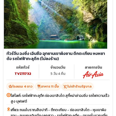
ทัวร์จีน ฉงชิ่ง เอินซือ อุทยานเขาผิงซาน ตึกตะเกียบ หงหยา
ต้ง รถไฟฟ้าทะลุตึก (ไม่ลงร้าน)
รหัสทัวร์
จำนวนวัน
สายการบิน
TVZ11732
5 วัน 4 คืน
hotel_class
restaurant
shopping_cart_off
โรงแรม 4 ดาว
อาหาร 11 มื้อ
ไม่เข้าร้านรัฐบาล
ไฮไลท์:
รถไฟฟ้าทะลุตึก ช่องเขาสิงโต สุกี้หม่าล่าฉงชิ่ง รถไฟความเร็ว
สูง บุฟเฟต์
เที่ยว:
ถนนโบราณสือปาที - ตึกตะเกียบ - ช่องเขาสิงโต - หุบเขาผิง
ซาน - ถนนคนเดินเมืองลูกสาว - รถไฟฟ้าทะลุตึก - ตรอกโบราณเซี่ย