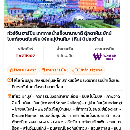
ทัวร์จีน ฮาร์บิน เทศกาลน้ำแข็งนานาชาติ ตุ๊กตาหิมะยักษ์
โบสถ์เซนต์โซเฟีย (พักหมู่บ้านหิมะ 1 คืน) (ไม่ลงร้าน)
รหัสทัวร์
จำนวนวัน
สายการบิน
TVZ11907
6 วัน 4 คืน
hotel_class
restaurant
shopping_cart_off
โรงแรม 4 ดาว
อาหาร 11 มื้อ
ไม่เข้าร้านรัฐบาล
ไฮไลท์:
เมนูพิเศษ หม้อตุ๋นเหล็ก สุกี้หม้อไฟ ประติมากรรมน้ำแข็งและ
หิมะระดับโลก นั่งรถม้าลากเลื่อน
เที่ยว:
ยาบูลี่ - กิจกรรมนั่งรถม้าลากเลื่อน - ขับสโนโมบิล - ภาพวาด
สิบลี้ +เดินป่าหิมะ (Ice and Snow Gallery) - หมู่บ้านหิมะ(Xuexiang)
- ป้ายหินใหญ่ - พิพิธภัณฑ์หมู่บ้านหิมะ + ที่ทำการไปรษณีย์เมืองหิมะ -
Dream Home - ถนนเสวี่ยยุ่นเจีย - เทศกาลน้ำแข็งนานาชาติ - สวน
ตุ๊กตาหิมะ YANJIAGANG FARM - จัตุรัสโบสถ์เซนต์โซเฟีย - ถนนบา
ร็อก - สโนว์แมนยักษ์ - อนุสรณ์ป้องกันน้ำท่วม - สวนสตาลิน - ถนน