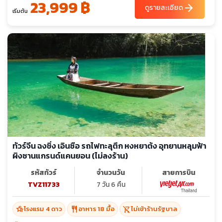
23,999 ฿
arrow_forward
ดูรายละเอียด
เริ่มต้น
ทัวร์จีน ฉงชิ่ง เอินซือ รถไฟทะลุตึก หงหยาต้ง อุทยานหลุมฟ้า
ผิงซานแกรนด์แคนยอน (ไม่ลงร้าน)
รหัสทัวร์
จำนวนวัน
สายการบิน
TVZ11733
7 วัน 6 คืน
hotel_class
restaurant
shopping_cart_off
โรงแรม 4 ดาว
อาหาร 18 มื้อ
ไม่เข้าร้านรัฐบาล