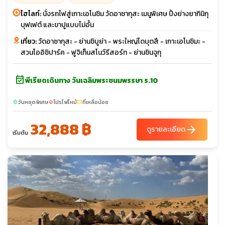
ไฮไลท์:
นั่งรถไฟสู่เกาะเอโนชิม วัดอาซากุสะ เมนูพิเศษ ปิ้งย่างยากินิกุ
บุฟเฟต์ และขาปูแบบไม่อั้น
เที่ยว:
วัดอาซากุสะ - ย่านชิบูย่า - พระใหญ่ไดบุตสึ - เกาะเอโนชิมะ -
สวนโออิชิปาร์ค - ฟูจิเท็นสโนว์รีสอร์ท - ย่านชินจูกุ
event_available
พีเรียดเดินทาง วันเฉลิมพระชนมพรรษา ร.10
วันหยุดพิเศษ
โปรไฟไหม้
ที่เหลือน้อย
sunny
local_fire_department
confirmation_number
32,888 ฿
arrow_forward
ดูรายละเอียด
เริ่มต้น