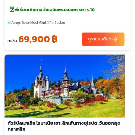
event_available
พีเรียดเดินทาง วันเฉลิมพระชนมพรรษา ร.10
วันหยุดพิเศษ
โปรไฟไหม้
ที่เหลือน้อย
sunny
local_fire_department
confirmation_number
69,900 ฿
arrow_forward
ดูรายละเอียด
เริ่มต้น
ทัวร์บัลแกเรีย โรมาเนีย เจาะลึกเส้นทางยุโรปตะวันออกสุด
คลาสสิก