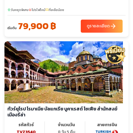
วันหยุดพิเศษ
โปรไฟไหม้
ที่เหลือน้อย
sunny
local_fire_department
confirmation_number
79,900 ฿
arrow_forward
ดูรายละเอียด
เริ่มต้น
ทัวร์ยุโรป โรมาเนีย บัลแกเรีย บูคาเรสต์ โซเฟีย สำนักสงฆ์
เมืองรีล่า
รหัสทัวร์
จำนวนวัน
สายการบิน
TVZ3540
8 วัน 5 คืน