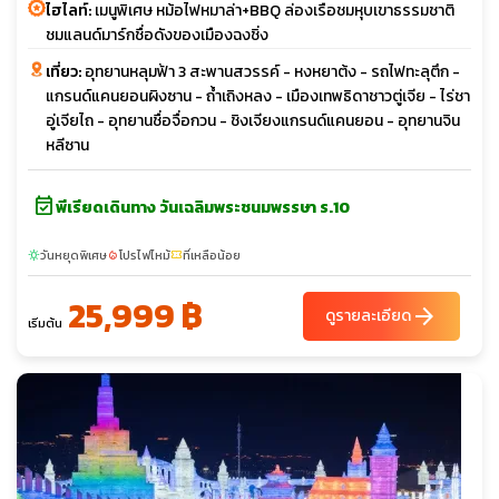
ไฮไลท์:
เมนูพิเศษ หม้อไฟหมาล่า+BBQ ล่องเรือชมหุบเขาธรรมชาติ
ชมแลนด์มาร์กชื่อดังของเมืองฉงชิ่ง
เที่ยว:
อุทยานหลุมฟ้า 3 สะพานสวรรค์ - หงหยาต้ง - รถไฟทะลุตึก -
แกรนด์แคนยอนผิงซาน - ถ้ำเถิงหลง - เมืองเทพธิดาชาวตู่เจีย - ไร่ชา
อู่เจียไถ - อุทยานชื่อจื่อกวน - ชิงเจียงแกรนด์แคนยอน - อุทยานจิน
หลีซาน
event_available
พีเรียดเดินทาง วันเฉลิมพระชนมพรรษา ร.10
วันหยุดพิเศษ
โปรไฟไหม้
ที่เหลือน้อย
sunny
local_fire_department
confirmation_number
25,999 ฿
arrow_forward
ดูรายละเอียด
เริ่มต้น