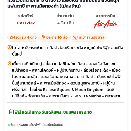
แฟนตาซี สะพานมือทองคำ (ไม่ลงร้าน)
รหัสทัวร์
จำนวนวัน
สายการบิน
TVZ12137
4 วัน 3 คืน
hotel_class
restaurant
shopping_cart_off
โรงแรม 4 ดาว
อาหาร 10 มื้อ
ไม่เข้าร้านรัฐบาล
ไฮไลท์:
นั่งกระเช้าบานาฮิลล์ ล่องเรือกระด้ง ชาบูหม้อไฟซีฟู้ด ขนมปัง
บั๋นหมี่
เที่ยว:
เจดีย์เทียนมู่ - นั่งสามล้อซิโคล่ชมเมือง - ล่องเรือมังกรชม
แม่น้ำหอม - สุสานไคดิงห์ - หมู่บ้านกั้มทาน - ล่องเรือกระด้ง - เมือง
โบราณฮอยอัน - ล่องเรือลอยกระทง - บาน่าฮิลล์ - นั่งกระเช้าไฟฟ้า
ขึ้นสู่บาน่าฮิลล์ - สะพานมือสีทอง - สวนสนุกแฟนตาซี - หมู่บ้าน
ฝรั่งเศส - โซนใหม่ Eclipse Square & Moon Kingdom - วัดลิ
นห์อิ้งค์ - วัดนามเซิน - สะพานมังกร - Son Tra Marina - ตลาดฮาน
event_available
พีเรียดเดินทาง วันเฉลิมพระชนมพรรษา ร.10
วันหยุดพิเศษ
โปรไฟไหม้
ที่เหลือน้อย
sunny
local_fire_department
confirmation_number