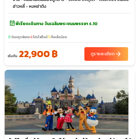
ฮ่าวหลี่ - หงหย่าต้ง
event_available
พีเรียดเดินทาง วันเฉลิมพระชนมพรรษา ร.10
วันหยุดพิเศษ
โปรไฟไหม้
ที่เหลือน้อย
sunny
local_fire_department
confirmation_number
22,900 ฿
arrow_forward
ดูรายละเอียด
เริ่มต้น