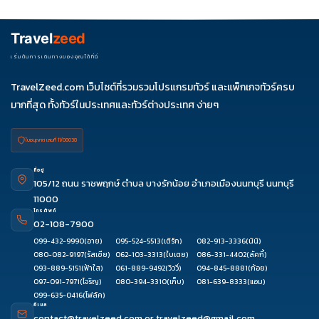
ควรดูจำนวนวัน ไฮไลต์ที่รวมจริง โรงแรม สายการบิน มื้ออาหาร และ
ช่วงราคา ไม่ควรเทียบจากราคาต่ำสุดเพียงอย่างเดียว
Travel
zeed
เริ่มต้นการเดินทางของคุณได้ที่นี่
TravelZeed.com เว็บไซต์ที่รวมรวมโปรแกรมทัวร์ และแพ็กเกจทัวร์ครบ
มากที่สุด ทั้งทัวร์ในประเทศและทัวร์ต่างประเทศ ง่ายๆ
ใบอนุญาต เลขที่ 11/08038
ที่อยู่
105/12 ถนน ราชพฤกษ์ ตำบล บางรักน้อย อำเภอเมืองนนทบุรี นนทบุรี
11000
โทรศัพท์
02-108-7900
099-432-9990
(อาย)
095-524-5513
(เติร์ก)
082-913-3336
(นินิ)
080-082-9197
(รัสเซีย)
062-103-3313
(ใบเตย)
086-331-4402
(ลัคกี้)
093-889-5151
(ฟ้าใส)
061-889-9492
(วิววี่)
094-845-8881
(ก้อย)
097-091-7971
(โจริญ)
080-394-3310
(เก็บ)
081-639-8333
(แอม)
099-635-0416
(โฟล์ค)
อีเมล
contact@travelzeed.com
or
travelzeed@gmail.com