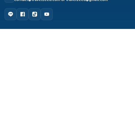
ดูรีวิว
จองผ่านแชท
จองผ่านไลน์
ติดต่อเซล
เมนูหลัก
หน้าแรก
จัดกรุ๊ปทัวร์
เกี่ยวกับเรา
ติดต่อเรา
รีวิว Travelzeed
บทความท่องเที่ยว
Copyright © 2017 Travelzeed. All Rights Reserved.