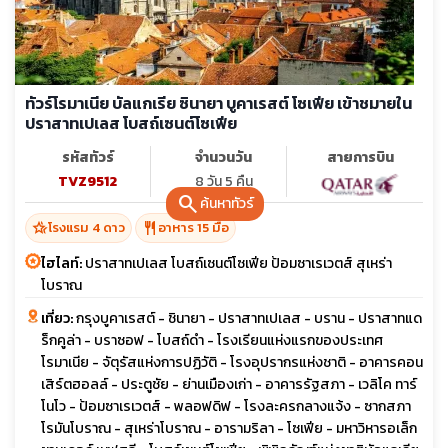
ทัวร์โรมาเนีย บัลแกเรีย ซินายา บูคาเรสต์ โซเฟีย เข้าชมายใน
ปราสาทเปเลส โบสถ์เซนต์โซเฟีย
รหัสทัวร์
จำนวนวัน
สายการบิน
TVZ9512
8 วัน 5 คืน
search
ค้นหาทัวร์
hotel_class
restaurant
โรงแรม 4 ดาว
อาหาร 15 มื้อ
ไฮไลท์:
ปราสาทเปเลส โบสถ์เซนต์โซเฟีย ป้อมซาเรเวตส์ สุเหร่า
โบราณ
เที่ยว:
กรุงบูคาเรสต์ - ชินายา - ปราสาทเปเลส - บราน - ปราสาทแด
ร็กคูล่า - บราซอฟ - โบสถ์ดำ - โรงเรียนแห่งแรกของประเทศ
โรมาเนีย - จัตุรัสแห่งการปฏิวัติ - โรงอุปรากรแห่งชาติ - อาคารคอน
เสิร์ตฮอลล์ - ประตูชัย - ย่านเมืองเก่า - อาคารรัฐสภา - เวลิโค ทาร์
โนโว - ป้อมซาเรเวตส์ - พลอฟดิฟ - โรงละครกลางแจ้ง - ซากสภา
โรมันโบราณ - สุเหร่าโบราณ - อารามริลา - โซเฟีย - มหาวิหารอเล็ก