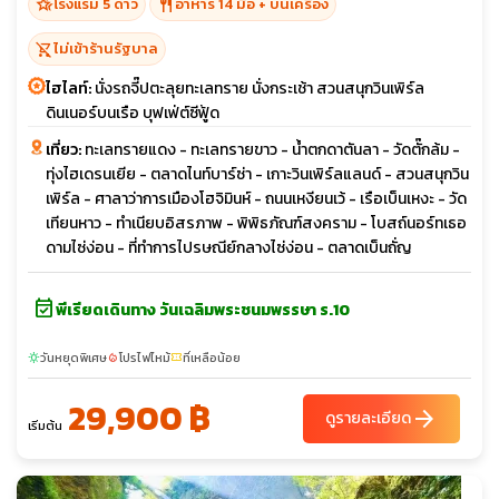
hotel_class
restaurant
โรงแรม 5 ดาว
อาหาร 14 มื้อ + บนเครื่อง
shopping_cart_off
ไม่เข้าร้านรัฐบาล
ไฮไลท์:
นั่งรถจี๊ปตะลุยทะเลทราย นั่งกระเช้า สวนสนุกวินเพิร์ล
ดินเนอร์บนเรือ บุฟเฟ่ต์ซีฟู้ด
เที่ยว:
ทะเลทรายแดง - ทะเลทรายขาว - น้ำตกดาตันลา - วัดตั๊กล้ม -
ทุ่งไฮเดรนเยีย - ตลาดไนท์บาร์ซ่า - เกาะวินเพิร์ลแลนด์ - สวนสนุกวิน
เพิร์ล - ศาลาว่าการเมืองโฮจิมินห์ - ถนนเหงียนเว้ - เรือเบ็นเหงะ - วัด
เทียนหาว - ทำเนียบอิสรภาพ - พิพิธภัณฑ์สงคราม - โบสถ์นอร์ทเธอ
ดามไซ่ง่อน - ที่ทำการไปรษณีย์กลางไซ่ง่อน - ตลาดเบ็นถั่ญ
event_available
พีเรียดเดินทาง วันเฉลิมพระชนมพรรษา ร.10
วันหยุดพิเศษ
โปรไฟไหม้
ที่เหลือน้อย
sunny
local_fire_department
confirmation_number
29,900 ฿
arrow_forward
ดูรายละเอียด
เริ่มต้น