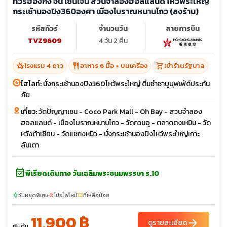
ทัวร์ฮ่องกง จีน เซินเจิ้น สวนจำลองฮอลแลนด์ ไหว้พระใหญ่
กระเช้านองปิง360องศา เมืองโบราณหนานโถว (ลงร้าน)
รหัสทัวร์
จำนวนวัน
สายการบิน
TVZ9609
4 วัน 2 คืน
hotel_class
restaurant
shopping_cart
โรงแรม 4 ดาว
อาหาร 6 มื้อ + บนเครื่อง
เข้าร้านรัฐบาล
ไฮไลท์:
นั่งกระเช้านองปิง360ไหว้พระใหญ่ ติ่มซำชาบูบุฟเฟ่ต์ประกัน
ภัย
เที่ยว:
วัดปัญญาเซน - Coco Park Mall - Oh Bay - สวนจำลอง
ฮอลแลนด์ - เมืองโบราณหนานโถว - วัดกวนอู - ตลาดตงเหมิน - วัด
หวังต้าเซียน - วัดแชกงหมิว - นั่งกระเช้านองปิงไหว้พระใหญ่เกาะ
ลันเตา
event_available
พีเรียดเดินทาง วันเฉลิมพระชนมพรรษา ร.10
วันหยุดพิเศษ
โปรไฟไหม้
ที่เหลือน้อย
sunny
local_fire_department
confirmation_number
11,900 ฿
arrow_forward
ดูรายละเอียด
เริ่มต้น