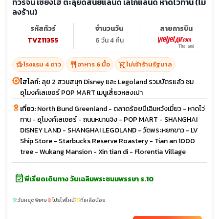
ทัวร์จีน เซี่ยงไฮ้ ตะลุยดิสนีย์แลนด์ เลโก้แลนด์ หาดไว่ทาน (ไม่
ลงร้าน)
รหัสทัวร์
จำนวนวัน
สายการบิน
TVZ11355
6 วัน 4 คืน
hotel_class
restaurant
shopping_cart_off
โรงแรม 4 ดาว
อาหาร 6 มื้อ
ไม่เข้าร้านรัฐบาล
ไฮไลท์:
ลุย 2 สวนสนุก Disney และ Legoland รวมบัตรแล้ว ชม
อุโมงค์เลเซอร์ POP MART เมนูเสี่ยวหลงเปา
เที่ยว:
North Bund Greenland - ตลาดร้อยปีเฉินหวังเมี่ยว - หาดไว่
ทาน - อุโมงค์เลเซอร์ - ถนนหนานจิง - POP MART - SHANGHAI
DISNEY LAND - SHANGHAI LEGOLAND - วัดพระหยกขาว - LV
Ship Store - Starbucks Reserve Roastery - Tian an 1000
tree - Wukang Mansion - Xin tian di - Florentia Village
event_available
พีเรียดเดินทาง วันเฉลิมพระชนมพรรษา ร.10
วันหยุดพิเศษ
โปรไฟไหม้
ที่เหลือน้อย
sunny
local_fire_department
confirmation_number