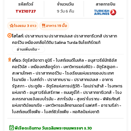
รหัสทัวร์
จำนวนวัน
สายการบิน
TVZ10727
9 วัน 6 คืน
hotel_class
restaurant
โรงแรม 3 ดาว
อาหาร 19 มื้อ
ไฮไลท์:
ปราสาทบราน ปราสาทเปเลส ปราสาทซารีเวทส์ ปราสาท
คอร์วิน เหมืองเกลือใต้ดิน Salina Turda ชิมโยเกิร์ตแท้
อ่านเพิ่มเติม
เที่ยว:
จัตุรัสปิอาตา อูนิรี - โบสถ์เซนต์ไมเคิล - อนุสาวรีย์มัทธิอัส
คอร์วินัส - เหมืองเกลือตูร์ดา - มหาวิหารแห่งซีบิว - จัตุรัสฮูเอท -
สะพานโกหก - ปราสาทคอร์วิน - โรงเรียนแห่งแรกของประเทศ
โรมาเนีย - โบสถ์ดำ - ปราสาทบราน - ปราสาทเปเลส - อาคาร
รัฐสภา - ประตูชัย - จัตุรัสแห่งการปฏิวัติ - โอเปร่าเฮ้าส์ - โรงทหาร
แห่งชาติ - อนุสาวรีย์เสรีภาพ - ถนนกูร์โก้ - ปราสาทซารีเวทส์ - โรง
ละครกลางแจ้งแบบโรมัน - สภาโรมัน - สุเหร่าโบราณ - พิพิธภัณฑ์
แห่งชาติบัลแกเรีย - มหาวิหารอเล็กซานเดอร์ เนฟสกี - อารามรีล่า -
โบสถ์เซนต์โซเฟีย - โบสถ์ยิวโซเฟีย - หอศิลป์แห่งชาติ
event_available
พีเรียดเดินทาง วันเฉลิมพระชนมพรรษา ร.10