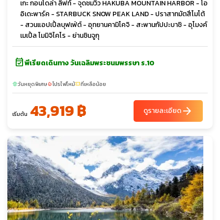
เกะ กอนโดล่า ลิฟท์ - จุดชมวิว HAKUBA MOUNTAIN HARBOR - โอ
อิเดะพาร์ค - STARBUCK SNOW PEAK LAND - ปราสาทมัตสึโมโต้
- สวนแอปเปิ้ลบุฟเฟ่ต์ - อุทยานคามิโคจิ - สะพานกัปปะบาชิ - อุโมงค์
เมเปิ้ล โมมิจิไคโร - ย่านชินจูกุ
event_available
พีเรียดเดินทาง วันเฉลิมพระชนมพรรษา ร.10
วันหยุดพิเศษ
โปรไฟไหม้
ที่เหลือน้อย
sunny
local_fire_department
confirmation_number
43,919 ฿
arrow_forward
ดูรายละเอียด
เริ่มต้น