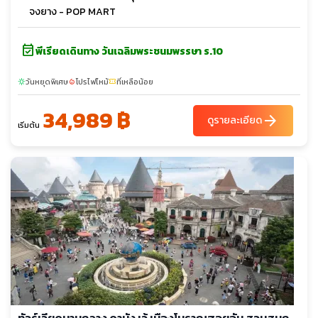
จงยาง - POP MART
event_available
พีเรียดเดินทาง วันเฉลิมพระชนมพรรษา ร.10
วันหยุดพิเศษ
โปรไฟไหม้
ที่เหลือน้อย
sunny
local_fire_department
confirmation_number
34,989 ฿
arrow_forward
ดูรายละเอียด
เริ่มต้น
ทัวร์เวียดนามกลาง ดานัง เว้ เมืองโบราณฮอยอัน สวนสนุก