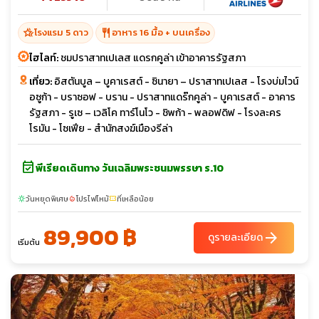
hotel_class
restaurant
โรงแรม 5 ดาว
อาหาร 16 มื้อ + บนเครื่อง
ไฮไลท์:
ชมปราสาทเปเลส แดรกคูล่า เข้าอาคารรัฐสภา
เที่ยว:
อิสตันบูล – บูคาเรสต์ - ซินายา – ปราสาทเปเลส - โรงบ่มไวน์
อซูก้า - บราซอฟ - บราน - ปราสาทแดร๊กคูล่า - บูคาเรสต์ - อาคาร
รัฐสภา - รูเซ – เวลิโค ทาร์โนโว - ชิพก้า - พลอฟดิฟ - โรงละคร
โรมัน - โซเฟีย - สำนักสงฆ์เมืองรีล่า
event_available
พีเรียดเดินทาง วันเฉลิมพระชนมพรรษา ร.10
วันหยุดพิเศษ
โปรไฟไหม้
ที่เหลือน้อย
sunny
local_fire_department
confirmation_number
89,900 ฿
arrow_forward
ดูรายละเอียด
เริ่มต้น