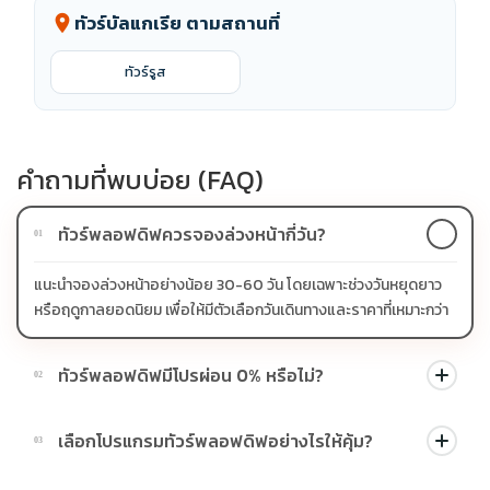
ทัวร์บัลแกเรีย ตามสถานที่
location_on
ทัวร์รูส
คำถามที่พบบ่อย (FAQ)
ทัวร์พลอฟดิฟควรจองล่วงหน้ากี่วัน?
01
แนะนำจองล่วงหน้าอย่างน้อย 30-60 วัน โดยเฉพาะช่วงวันหยุดยาว
หรือฤดูกาลยอดนิยม เพื่อให้มีตัวเลือกวันเดินทางและราคาที่เหมาะกว่า
ทัวร์พลอฟดิฟมีโปรผ่อน 0% หรือไม่?
02
บางโปรแกรมมีโปรผ่อน 0% หรือโปรโมชั่นบัตรเครดิตตามเงื่อนไขที่
เลือกโปรแกรมทัวร์พลอฟดิฟอย่างไรให้คุ้ม?
03
บริษัทกำหนด สามารถดูสัญลักษณ์โปรโมชั่นในรายการทัวร์แต่ละ
รายการได้