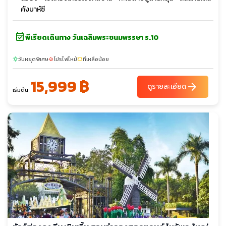
คังบาห์ซี
event_available
พีเรียดเดินทาง วันเฉลิมพระชนมพรรษา ร.10
วันหยุดพิเศษ
โปรไฟไหม้
ที่เหลือน้อย
sunny
local_fire_department
confirmation_number
15,999 ฿
arrow_forward
ดูรายละเอียด
เริ่มต้น