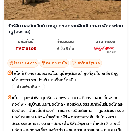
ทัวร์จีน มองโกเลียใน ตะลุยทะเลทรายอินเคินทาลา พักกระโจม
หรู (ลงร้าน)
รหัสทัวร์
จำนวนวัน
สายการบิน
TVZ10505
6 วัน 5 คืน
hotel_class
restaurant
shopping_cart
โรงแรม 4 ดาว
อาหาร 13 มื้อ
เข้าร้านรัฐบาล
ไฮไลท์:
กิจกรรมนอนกระโจม ดูน้ำพุเต้นระบำสูงที่สุดในเอเชีย ขี่อูฐ
เลื่อนทราย รวมประกันและตั๋วเครื่องบิน
อ่านเพิ่มเติม
เที่ยว:
ทุ่งหญ้าซีลาบู่เหริน - ขอพรโอวเบา - กิจกรรมงานเลี้ยงรอบ
กองไฟ - หมู่บ้านชนเผ่ามองโกล - สวนวัฒนธรรมชาติพันธุ์มองโกลเห
มิงเลี่ยง - วัดเจดีย์ห้าองค์ - ทะเลทรายอินเดินทาลา - ศูนย์วัฒนธรรม
มองโกลหยวนหลิว - น้ำพุคังบาห์ซี - ตลาดกลางคืนเจียไท่ - สวน
วัฒนธรรมการแต่งงาน - วัดพระโพธิสัตว์อุลาน - ตำหนักเจ้าชายจวิ้
นอ๋อง - เขตท่องเที่ยวเจงกิสข่าน - ทะเลสาบอูลานหลุน - ถนนคนเดิน