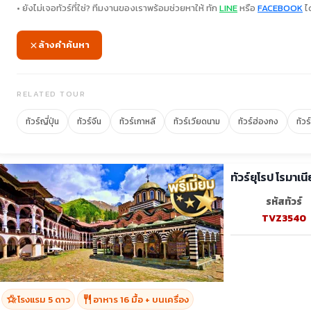
• ยังไม่เจอทัวร์ที่ใช่? ทีมงานของเราพร้อมช่วยหาให้ ทัก
LINE
หรือ
FACEBOOK
ได
ล้างคำค้นหา
RELATED TOUR
ทัวร์ญี่ปุ่น
ทัวร์จีน
ทัวร์เกาหลี
ทัวร์เวียดนาม
ทัวร์ฮ่องกง
ทัวร
รหัสทัวร์
TVZ3540
hotel_class
restaurant
โรงแรม 5 ดาว
อาหาร 16 มื้อ + บนเครื่อง