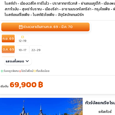
โบสถ์ดำ - เมืองเวลีโค ทาร์โนโว - ปราสาทซารีเวทส์ - ย่านถนนกูร์โก้ - เม
สภาโรมัน - สุเหร่าโบราณ - เมืองรีล่า - อารามมรดกโลกรีล่า - กรุงโซเฟีย - 
โบสถ์เซนต์โซเฟีย - โบสถ์ยิวโซเฟีย - จัตุรัสบัทเทนเบิร์ก
calendar_month
ช่วงเวลาเดินทาง
ก.ย. 69 - มี.ค. 70
confirmation_number
ก.ย. 69
12-19
ต.ค. 69
10-17
22-29
พ.ย. 69
keyboard_arrow_down
13-20
แสดงทั้งหมด
ม.ค. 70
วันหยุดพิเศษ
โปรไฟไหม้
ที่เหลือน้อย
sunny
local_fire_department
confirmation_number
23-30
69,900 ฿
ก.พ. 70
13-20
เริ่มต้น
มี.ค. 70
20-27
ทัวร์บัลแกเรีย โ
รหัสทัวร์