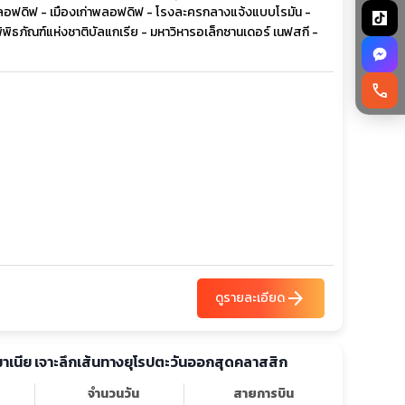
ืองพลอฟดิฟ - เมืองเก่าพลอฟดิฟ - โรงละครกลางแจ้งแบบโรมัน -
พิพิธภัณฑ์แห่งชาติบัลแกเรีย - มหาวิหารอเล็กซานเดอร์ เนฟสกี -
call
arrow_forward
ดูรายละเอียด
รมาเนีย เจาะลึกเส้นทางยุโรปตะวันออกสุดคลาสสิก
จำนวนวัน
สายการบิน