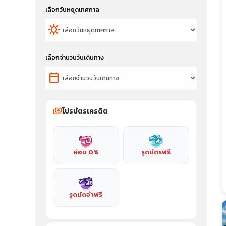
เลือกวันหยุดเทศกาล
sunny
เลือกจำนวนวันเดินทาง
calendar_today
payments
โปรบัตรเครดิต
ผ่อน 0%
รูดบัตรฟรี
รูดมัดจำฟรี