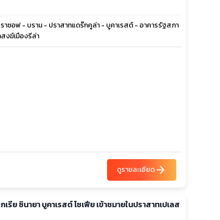
- บราซอฟ - บราน - ปราสาทแดร๊กคูล่า - บูคาเรสต์ - อาคารรัฐสภา
สงฆ์เมืองรีล่า
arrow_forward
ดูรายละเอียด
ลแกเรีย ซินายา บูคาเรสต์ โซเฟีย เข้าชมายในปราสาทเปเลส