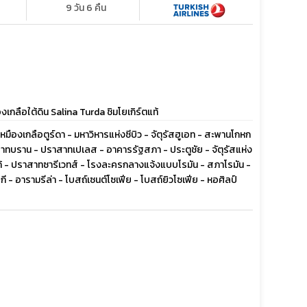
9 วัน 6 คืน
ลือใต้ดิน Salina Turda ชิมโยเกิร์ตแท้
- เหมืองเกลือตูร์ดา - มหาวิหารแห่งซีบิว - จัตุรัสฮูเอท - สะพานโกหก
าทบราน - ปราสาทเปเลส - อาคารรัฐสภา - ประตูชัย - จัตุรัสแห่ง
ร์โก้ - ปราสาทซารีเวทส์ - โรงละครกลางแจ้งแบบโรมัน - สภาโรมัน -
 - อารามรีล่า - โบสถ์เซนต์โซเฟีย - โบสถ์ยิวโซเฟีย - หอศิลป์