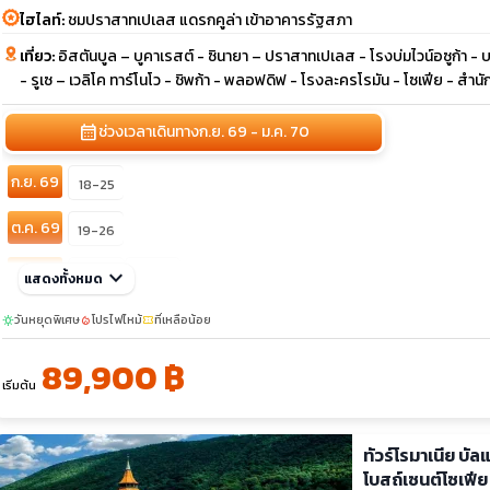
ไฮไลท์:
ชมปราสาทเปเลส แดรกคูล่า เข้าอาคารรัฐสภา
เที่ยว:
อิสตันบูล – บูคาเรสต์ - ซินายา – ปราสาทเปเลส - โรงบ่มไวน์อซูก้า 
- รูเซ – เวลิโค ทาร์โนโว - ชิพก้า - พลอฟดิฟ - โรงละครโรมัน - โซเฟีย - สำนัก
calendar_month
ช่วงเวลาเดินทาง
ก.ย. 69 - ม.ค. 70
ก.ย. 69
18-25
ต.ค. 69
19-26
ธ.ค. 69
keyboard_arrow_down
02-09
27-03
แสดงทั้งหมด
วันหยุดพิเศษ
โปรไฟไหม้
ที่เหลือน้อย
sunny
local_fire_department
confirmation_number
89,900 ฿
เริ่มต้น
ทัวร์โรมาเนีย บั
โบสถ์เซนต์โซเฟีย