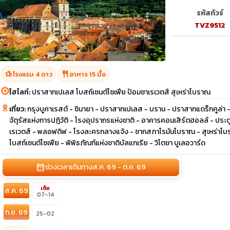
รหัสทัวร์
TVZ9512
hotel_class
restaurant
โรงแรม 4 ดาว
อาหาร 15 มื้อ
ไฮไลท์:
ปราสาทเปเลส โบสถ์เซนต์โซเฟีย ป้อมซาเรเวตส์ สุเหร่าโบราณ
เที่ยว:
กรุงบูคาเรสต์ - ชินายา - ปราสาทเปเลส - บราน - ปราสาทแดร็กคูล่า
จัตุรัสแห่งการปฏิวัติ - โรงอุปรากรแห่งชาติ - อาคารคอนเสิร์ตฮอลล์ - ประตูช
เรเวตส์ - พลอฟดิฟ - โรงละครกลางแจ้ง - ซากสภาโรมันโบราณ - สุเหร่าโบรา
โบสถ์เซนต์โซเฟีย - พิพิธภัณฑ์แห่งชาติบัลแกเรีย - วิโตชา บูเลอวาร์ด
calendar_month
ช่วงเวลาเดินทาง
ส.ค. 69 - ต.ค. 69
เต็ม
ส.ค. 69
07-14
ก.ย. 69
25-02