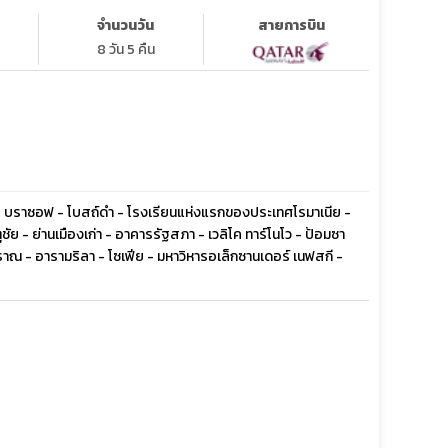
จำนวนวัน
สายการบิน
8 วัน 5 คืน
 - บราซอฟ - โบสถ์ดำ - โรงเรียนแห่งแรกของประเทศโรมาเนีย -
ัย - ย่านเมืองเก่า - อาคารรัฐสภา - เวลิโค ทาร์โนโว - ป้อมซา
ณ - อารามริลา - โซเฟีย - มหาวิหารอเล็กซานเดอร์ เนฟสกี -