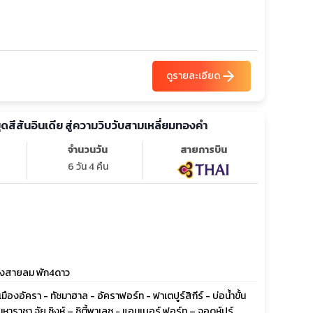
arrow_forward
ดูรายละเอียด
มุดสีสันอินเดีย สู่ความวิบวับสามเหลี่ยมทองคำ
จำนวนวัน
สายการบิน
6 วัน 4 คืน
ชวังสายลม พัก4ดาว
องอัครา - ทัชมาฮาล - อัคราฟอร์ท - ฟาเตปูร์สิกีร์ - บ่อน้ำขั้น
ราชา จัย ซิงห์ – ซิตี้พาเลซ - แอมเบอร์ ฟอร์ท – จอดห์ปูร์