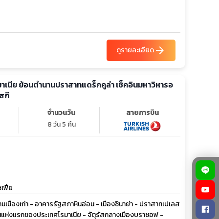
arrow_forward
ดูรายละเอียด
รมาเนีย ย้อนตำนานปราสาทแดร็กคูล่า เช็คอินมหาวิหารอ
สกี
จำนวนวัน
สายการบิน
8 วัน 5 คืน
ซเฟีย
 ย่านเมืองเก่า - อาคารรัฐสภาหินอ่อน - เมืองซินาย่า - ปราสาทเปเลส
ยนแห่งแรกของประเทศโรมาเนีย - จัตุรัสกลางเมืองบราซอฟ -