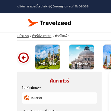
check_circle
บริษัท ทราเวลซี้ด จำกัด
ใบอนุญาต เลขที่ 11/08038
หน้าแรก
ทัวร์บัลแกเรีย
ทัวร์โซเฟีย
arrow_circle_left
ทัวร์ไอซ์แลนด์
ทัวร์โรมาเนีย
ทัวร์อิตาลี
ทั
ค้นหาทัวร์
travel_explore
ไปเที่ยวไหนดี?
calendar_month
globe_location_pin
search