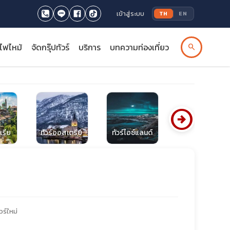
เข้าสู่ระบบ
TH
EN
รไฟไหม้
จัดกรุ๊ปทัวร์
บริการ
บทความท่องเที่ยว
search
arrow_circle_right
เรีย
ทัวร์ออสเตรีย
ทัวร์ไอซ์แลนด์
ทัวร์โรมาเนีย
วร์ใหม่