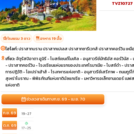
TVZ10727
hotel_class
restaurant
โรงแรม 3 ดาว
อาหาร 19 มื้อ
ไฮไลท์:
ปราสาทบราน ปราสาทเปเลส ปราสาทซารีเวทส์ ปราสาทคอร์วิน เหมืองเก
เที่ยว:
จัตุรัสปิอาตา อูนิรี - โบสถ์เซนต์ไมเคิล - อนุสาวรีย์มัทธิอัส คอร์วินัส 
- ปราสาทคอร์วิน - โรงเรียนแห่งแรกของประเทศโรมาเนีย - โบสถ์ดำ - ปราส
การปฏิวัติ - โอเปร่าเฮ้าส์ - โรงทหารแห่งชาติ - อนุสาวรีย์เสรีภาพ - ถนนกู
สุเหร่าโบราณ - พิพิธภัณฑ์แห่งชาติบัลแกเรีย - มหาวิหารอเล็กซานเดอร์ เนฟสกี
แห่งชาติ
calendar_month
ช่วงเวลาเดินทาง
ก.ย. 69 - เม.ย. 70
ก.ย. 69
19-27
sunny
ต.ค. 69
17-25