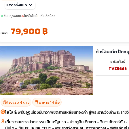
พ.ย. 69
keyboard_arrow_down
21-29
แสดงทั้งหมด
sunny
ธ.ค. 69
วันหยุดพิเศษ
โปรไฟไหม้
ที่เหลือน้อย
sunny
local_fire_department
confirmation_number
26-03
79,900 ฿
ม.ค. 70
23-31
เริ่มต้น
sunny
ก.พ. 70
13-21
ทัวร์อินเดีย ปักห
มี.ค. 70
20-28
รหัสทัวร์
sunny
เม.ย. 70
10-18
TVZ5663
hotel_class
restaurant
โรงแรม 4 ดาว
อาหาร 14 มื้อ
ไฮไลท์:
ฟรีขี่อูฐเมืองมันฑวา พิชิตสามเหลี่ยมทองคำ สู่พระราชวังเก่าพระรา
เที่ยว:
ถนนราชปาต ธรรมเนียบรัฐบาล - ประตูอินเดียเกต – วิหารอักชาร์ดัม - เมื
บันได – ชัยปุระ (PINK CITY) - พระราชวังสายลม(ฮาวามาฮาล) – พิพิธภัณฑ์ มหา