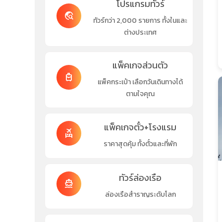
โปรแกรมทัวร์
travel_explore
ทัวร์กว่า 2,000 รายการ ทั้งในและ
ต่างประเทศ
แพ็คเกจส่วนตัว
travel_luggage_and_bags
แพ็คกระเป๋า เลือกวันเดินทางได้
ตามใจคุณ
แพ็คเกจตั๋ว+โรงแรม
flights_and_hotels
ราคาสุดคุ้ม ทั้งตั๋วและที่พัก
ทัวร์ล่องเรือ
directions_boat
ล่องเรือสำราญระดับโลก