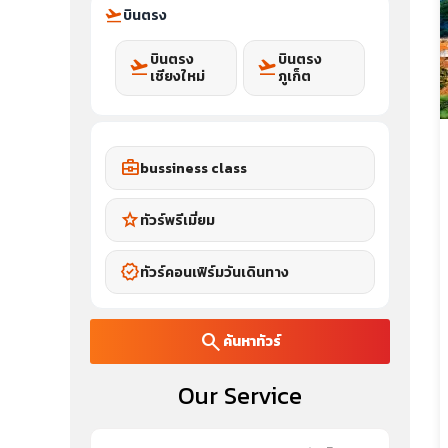
flight_takeoff
บินตรง
บินตรง
บินตรง
flight_takeoff
flight_takeoff
เชียงใหม่
ภูเก็ต
business_center
bussiness class
star
ทัวร์พรีเมี่ยม
verified
ทัวร์คอนเฟิร์มวันเดินทาง
search
ค้นหาทัวร์
Our Service