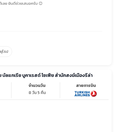
้เลย ยินดีช่วยเสมอครับ 😊
์ยุโรป
ทัวร์ยุโรป โรมาเนีย บัลแกเรีย บูคาเรสต์ โซเฟีย สำนักสงฆ์เมืองรีล่า
จำนวนวัน
สายการบิน
8 วัน 5 คืน