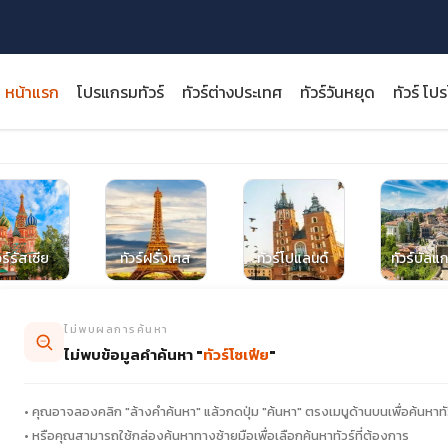
หน้าแรก
โปรแกรมทัวร์
ทัวร์ต่างประเทศ
ทัวร์วันหยุด
ทัวร์ โป
close
วร์รัสเซีย
ทัวร์ฝรั่งเศส
ทัวร์โปแลนด์
ทัวร์บัลแก
ไม่พบผลการค้นหา
ไม่พบข้อมูลคำค้นหา "
ทัวร์โซเฟีย
"
• คุณอาจลองคลิก "ล้างคำค้นหา" แล้วกดปุ่ม "ค้นหา" ตรงเมนูด้านบนเพื่อค้นหาทั
• หรือคุณสามารถใช้กล่องค้นหาทางซ้ายมือเพื่อเลือกค้นหาทัวร์ที่ต้องการ