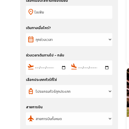
เลือกเมือง/สถานที่ยอดนิยม
location_on
เดินทางเมื่อไหร่?
calendar_month
ช่วงเวลาเดินทางไป - กลับ
flight_takeoff
flight_land
เลือกประเภททัวร์ที่ใช่
travel_luggage_and_bags
สายการบิน
flight