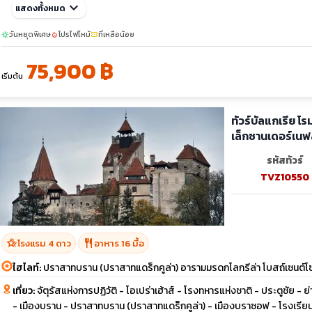
sunny
ต.ค. 69
keyboard_arrow_down
09-16
แสดงทั้งหมด
23-30
วันหยุดพิเศษ
โปรไฟไหม้
ที่เหลือน้อย
sunny
local_fire_department
confirmation_number
75,900 ฿
เริ่มต้น
ทัวร์บัลแกเรีย โ
เล็กซานเดอร์เนฟ
รหัสทัวร์
TVZ10550
hotel_class
restaurant
โรงแรม 4 ดาว
อาหาร 16 มื้อ
ไฮไลท์:
ปราสาทบราน (ปราสาทแดร็กคูล่า) อารามมรดกโลกรีล่า โบสถ์เซนต์โ
เที่ยว:
จัตุรัสแห่งการปฏิวัติ - โอเปร่าเฮ้าส์ - โรงทหารแห่งชาติ - ประตูชัย -
- เมืองบราน - ปราสาทบราน (ปราสาทแดร็กคูล่า) - เมืองบราซอฟ - โรงเรี