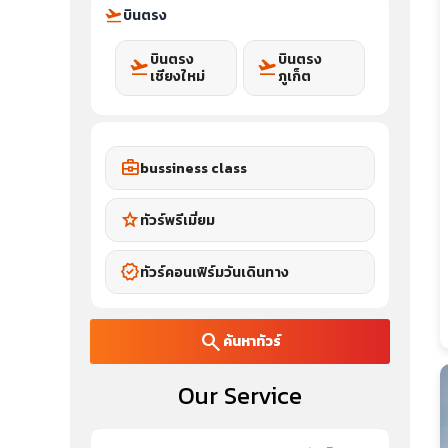
flight_takeoff
บินตรง
บินตรง
บินตรง
flight_takeoff
flight_takeoff
เชียงใหม่
ภูเก็ต
business_center
bussiness class
star
ทัวร์พรีเมี่ยม
verified
ทัวร์คอนเฟิร์มวันเดินทาง
search
ค้นหาทัวร์
Our Service