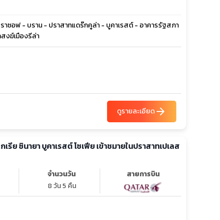
- บราซอฟ - บราน - ปราสาทแดร๊กคูล่า - บูคาเรสต์ - อาคารรัฐสภา
สงฆ์เมืองรีล่า
arrow_forward
ดูรายละเอียด
ลแกเรีย ซินายา บูคาเรสต์ โซเฟีย เข้าชมายในปราสาทเปเลส
จำนวนวัน
สายการบิน
8 วัน 5 คืน