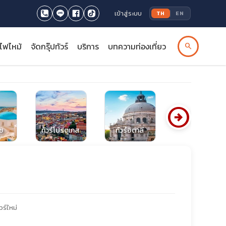
เข้าสู่ระบบ
TH
EN
รไฟไหม้
จัดกรุ๊ปทัวร์
บริการ
บทความท่องเที่ยว
search
arrow_circle_right
ทัวร์สวิตเซอร์
ีซ
ทัวร์โปรตุเกส
ทัวร์อิตาลี
แลนด์
วร์ใหม่