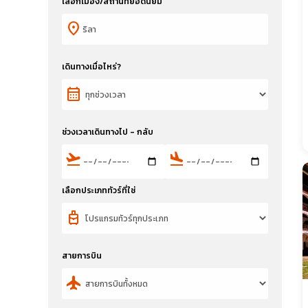
เลือกเมือง/สถานที่ยอดนิยม
location_on
เดินทางเมื่อไหร่?
calendar_month
ช่วงเวลาเดินทางไป - กลับ
flight_takeoff
flight_land
เลือกประเภททัวร์ที่ใช่
travel_luggage_and_bags
สายการบิน
flight