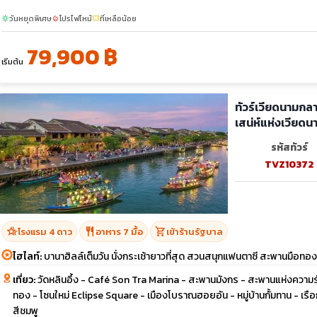
วันหยุดพิเศษ
โปรไฟไหม้
ที่เหลือน้อย
sunny
local_fire_department
confirmation_number
79,900 ฿
เริ่มต้น
ทัวร์เวียดนามกลาง ดานัง 
เสน่ห์แห่งเวียดน
รหัสทัวร์
TVZ10372
hotel_class
restaurant
shopping_cart
โรงแรม 4 ดาว
อาหาร 7 มื้อ
เข้าร้านรัฐบาล
ไฮไลท์:
บานาฮิลล์เต็มวัน นั่งกระเช้ายาวที่สุด สวนสนุกแฟนตาซี สะพานมือทอง
เที่ยว:
วัดหลินอึ้ง - Café Son Tra Marina - สะพานมังกร - สะพานแห่งความร
ทอง - โซนใหม่ Eclipse Square - เมืองโบราณฮอยอัน - หมู่บ้านกั้มทาน - เ
สีชมพู