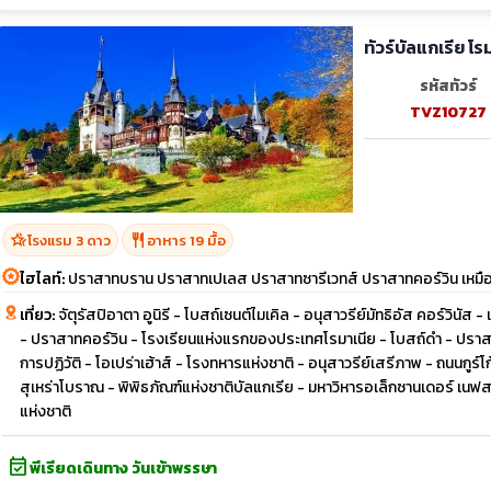
ทัวร์บัลแกเรีย โ
รหัสทัวร์
TVZ10727
hotel_class
restaurant
โรงแรม 3 ดาว
อาหาร 19 มื้อ
ไฮไลท์:
ปราสาทบราน ปราสาทเปเลส ปราสาทซารีเวทส์ ปราสาทคอร์วิน เหมืองเก
เที่ยว:
จัตุรัสปิอาตา อูนิรี - โบสถ์เซนต์ไมเคิล - อนุสาวรีย์มัทธิอัส คอร์วินัส 
- ปราสาทคอร์วิน - โรงเรียนแห่งแรกของประเทศโรมาเนีย - โบสถ์ดำ - ปราส
การปฏิวัติ - โอเปร่าเฮ้าส์ - โรงทหารแห่งชาติ - อนุสาวรีย์เสรีภาพ - ถนนกู
สุเหร่าโบราณ - พิพิธภัณฑ์แห่งชาติบัลแกเรีย - มหาวิหารอเล็กซานเดอร์ เนฟสกี
แห่งชาติ
event_available
พีเรียดเดินทาง วันเข้าพรรษา