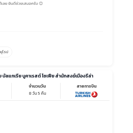
้เลย ยินดีช่วยเสมอครับ 😊
์ยุโรป
ทัวร์ยุโรป โรมาเนีย บัลแกเรีย บูคาเรสต์ โซเฟีย สำนักสงฆ์เมืองรีล่า
จำนวนวัน
สายการบิน
8 วัน 5 คืน