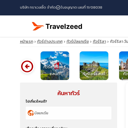
check_circle
บริษัท ทราเวลซี้ด จำกัด
ใบอนุญาต เลขที่ 11/08038
หน้าแรก
ทัวร์ต่างประเทศ
ทัวร์บัลแกเรีย
ทัวร์ริลา
ทัวร์ริลา 
arrow_circle_left
ทัวร์สวิตเซอร์
ทัวร์อิตาลี
แลนด์
ทัวร์ไอร์แลนด์
ทั
ค้นหาทัวร์
travel_explore
ไปเที่ยวไหนดี?
calendar_month
globe_location_pin
search