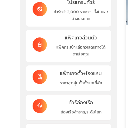
โปรแกรมทัวร์
travel_explore
ทัวร์กว่า 2,000 รายการ ทั้งในและ
ต่างประเทศ
แพ็คเกจส่วนตัว
travel_luggage_and_bags
แพ็คกระเป๋า เลือกวันเดินทางได้
ตามใจคุณ
แพ็คเกจตั๋ว+โรงแรม
flights_and_hotels
ราคาสุดคุ้ม ทั้งตั๋วและที่พัก
ทัวร์ล่องเรือ
directions_boat
ล่องเรือสำราญระดับโลก