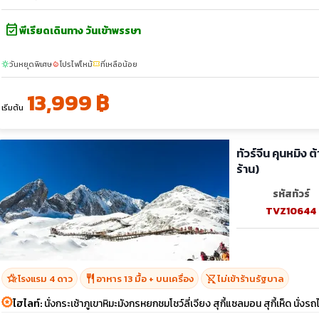
event_available
พีเรียดเดินทาง วันเข้าพรรษา
วันหยุดพิเศษ
โปรไฟไหม้
ที่เหลือน้อย
sunny
local_fire_department
confirmation_number
13,999 ฿
เริ่มต้น
ทัวร์จีน คุนหมิง ต
ร้าน)
รหัสทัวร์
TVZ10644
hotel_class
restaurant
shopping_cart_off
โรงแรม 4 ดาว
อาหาร 13 มื้อ + บนเครื่อง
ไม่เข้าร้านรัฐบาล
ไฮไลท์:
นั่งกระเช้าภูเขาหิมะมังกรหยกชมโชว์ลี่เจียง สุกี้แซลมอน สุกี้เห็ด นั่ง