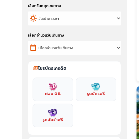
เลือกวันหยุดเทศกาล
sunny
เลือกจำนวนวันเดินทาง
calendar_today
payments
โปรบัตรเครดิต
ผ่อน 0%
รูดบัตรฟรี
รูดมัดจำฟรี