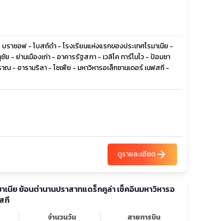
 - บราซอฟ - โบสถ์ดำ - โรงเรียนแห่งแรกของประเทศโรมาเนีย -
ัย - ย่านเมืองเก่า - อาคารรัฐสภา - เวลิโค ทาร์โนโว - ป้อมซา
ณ - อารามริลา - โซเฟีย - มหาวิหารอเล็กซานเดอร์ เนฟสกี -
arrow_forward
ดูรายละเอียด
รมาเนีย ย้อนตำนานปราสาทแดร็กคูล่า เช็คอินมหาวิหารอ
สกี
จำนวนวัน
สายการบิน