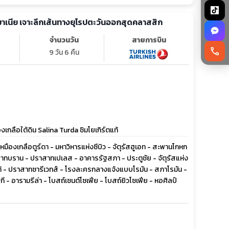
รมาเนีย เจาะลึกเส้นทางยุโรปตะวันออกสุดคลาสสิก
จำนวนวัน
สายการบิน
call
9 วัน 6 คืน
ลือใต้ดิน Salina Turda ชิมโยเกิร์ตแท้
- เหมืองเกลือตูร์ดา - มหาวิหารแห่งซีบิว - จัตุรัสฮูเอท - สะพานโกหก
าทบราน - ปราสาทเปเลส - อาคารรัฐสภา - ประตูชัย - จัตุรัสแห่ง
ร์โก้ - ปราสาทซารีเวทส์ - โรงละครกลางแจ้งแบบโรมัน - สภาโรมัน -
 - อารามรีล่า - โบสถ์เซนต์โซเฟีย - โบสถ์ยิวโซเฟีย - หอศิลป์