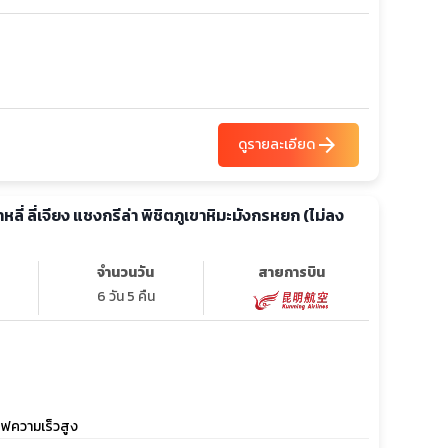
arrow_forward
ดูรายละเอียด
้าหลี่ ลี่เจียง แชงกรีล่า พิชิตภูเขาหิมะมังกรหยก (ไม่ลง
จำนวนวัน
สายการบิน
6 วัน 5 คืน
รถไฟความเร็วสูง