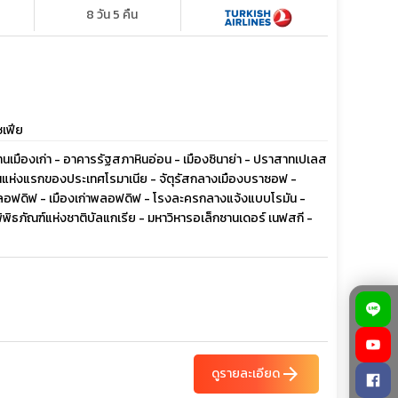
8 วัน 5 คืน
ซเฟีย
 ย่านเมืองเก่า - อาคารรัฐสภาหินอ่อน - เมืองซินาย่า - ปราสาทเปเลส
ยนแห่งแรกของประเทศโรมาเนีย - จัตุรัสกลางเมืองบราซอฟ -
ืองพลอฟดิฟ - เมืองเก่าพลอฟดิฟ - โรงละครกลางแจ้งแบบโรมัน -
พิพิธภัณฑ์แห่งชาติบัลแกเรีย - มหาวิหารอเล็กซานเดอร์ เนฟสกี -
arrow_forward
ดูรายละเอียด