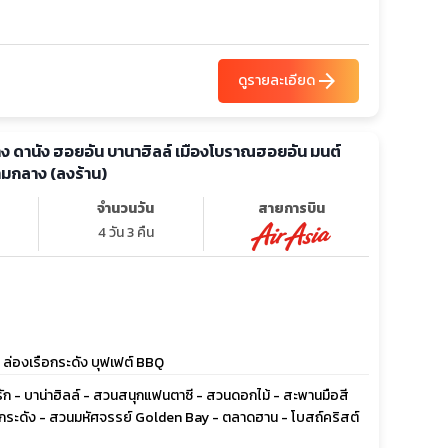
arrow_forward
ดูรายละเอียด
ฮอยอัน บานาฮิลล์ เมืองโบราณฮอยอัน มนต์
ามกลาง (ลงร้าน)
จำนวนวัน
สายการบิน
4 วัน 3 คืน
 ล่องเรือกระดัง บุฟเฟต์ BBQ
ัก - บาน่าฮิลล์ - สวนสนุกแฟนตาซี - สวนดอกไม้ - สะพานมือสี
รือกระดัง - สวนมหัศจรรย์ Golden Bay - ตลาดฮาน - โบสถ์คริสต์