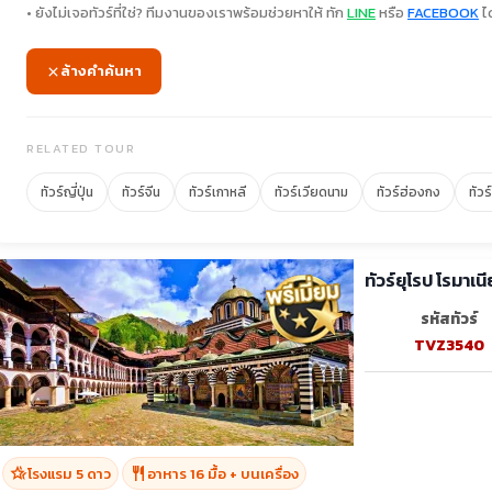
• ยังไม่เจอทัวร์ที่ใช่? ทีมงานของเราพร้อมช่วยหาให้ ทัก
LINE
หรือ
FACEBOOK
ได
ล้างคำค้นหา
RELATED TOUR
ทัวร์ญี่ปุ่น
ทัวร์จีน
ทัวร์เกาหลี
ทัวร์เวียดนาม
ทัวร์ฮ่องกง
ทัวร
รหัสทัวร์
TVZ3540
hotel_class
restaurant
โรงแรม 5 ดาว
อาหาร 16 มื้อ + บนเครื่อง