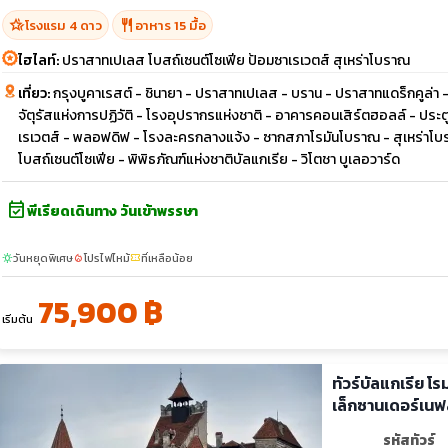
hotel_class
restaurant
โรงแรม 4 ดาว
อาหาร 15 มื้อ
ไฮไลท์:
ปราสาทเปเลส โบสถ์เซนต์โซเฟีย ป้อมซาเรเวตส์ สุเหร่าโบราณ
เที่ยว:
กรุงบูคาเรสต์ - ชินายา - ปราสาทเปเลส - บราน - ปราสาทแดร็กคูล่า
จัตุรัสแห่งการปฏิวัติ - โรงอุปรากรแห่งชาติ - อาคารคอนเสิร์ตฮอลล์ - ประตูช
เรเวตส์ - พลอฟดิฟ - โรงละครกลางแจ้ง - ซากสภาโรมันโบราณ - สุเหร่าโบรา
โบสถ์เซนต์โซเฟีย - พิพิธภัณฑ์แห่งชาติบัลแกเรีย - วิโตชา บูเลอวาร์ด
event_available
พีเรียดเดินทาง วันเข้าพรรษา
วันหยุดพิเศษ
โปรไฟไหม้
ที่เหลือน้อย
sunny
local_fire_department
confirmation_number
75,900 ฿
เริ่มต้น
ทัวร์บัลแกเรีย โ
เล็กซานเดอร์เนฟ
รหัสทัวร์