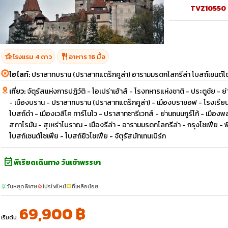
TVZ10550
hotel_class
restaurant
โรงแรม 4 ดาว
อาหาร 16 มื้อ
ไฮไลท์:
ปราสาทบราน (ปราสาทแดร็กคูล่า) อารามมรดกโลกรีล่า โบสถ์เซนต์โ
เที่ยว:
จัตุรัสแห่งการปฏิวัติ - โอเปร่าเฮ้าส์ - โรงทหารแห่งชาติ - ประตูชัย -
- เมืองบราน - ปราสาทบราน (ปราสาทแดร็กคูล่า) - เมืองบราซอฟ - โรงเรี
โบสถ์ดำ - เมืองเวลีโค ทาร์โนโว - ปราสาทซารีเวทส์ - ย่านถนนกูร์โก้ - เม
สภาโรมัน - สุเหร่าโบราณ - เมืองรีล่า - อารามมรดกโลกรีล่า - กรุงโซเฟีย - 
โบสถ์เซนต์โซเฟีย - โบสถ์ยิวโซเฟีย - จัตุรัสบัทเทนเบิร์ก
event_available
พีเรียดเดินทาง วันเข้าพรรษา
วันหยุดพิเศษ
โปรไฟไหม้
ที่เหลือน้อย
sunny
local_fire_department
confirmation_number
69,900 ฿
เริ่มต้น