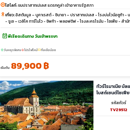
ไฮไลท์:
ชมปราสาทเปเลส แดรกคูล่า เข้าอาคารรัฐสภา
เที่ยว:
อิสตันบูล – บูคาเรสต์ - ซินายา – ปราสาทเปเลส - โรงบ่มไวน์อซูก้า 
- รูเซ – เวลิโค ทาร์โนโว - ชิพก้า - พลอฟดิฟ - โรงละครโรมัน - โซเฟีย - สำนัก
event_available
พีเรียดเดินทาง วันเข้าพรรษา
วันหยุดพิเศษ
โปรไฟไหม้
ที่เหลือน้อย
sunny
local_fire_department
confirmation_number
89,900 ฿
เริ่มต้น
ทัวร์โรมาเนีย บั
โบสถ์เซนต์โซเฟีย
รหัสทัวร์
TVZ9512