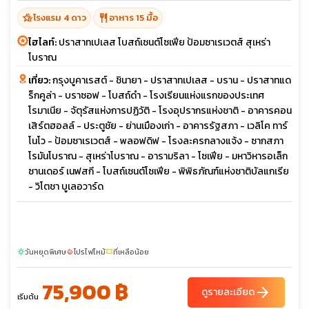
hotel_class
restaurant
โรงแรม 4 ดาว
อาหาร 15 มื้อ
ไฮไลท์:
ปราสาทเปเลส โบสถ์เซนต์โซเฟีย ป้อมซาเรเวตส์ สุเหร่า
โบราณ
เที่ยว:
กรุงบูคาเรสต์ - ชินายา - ปราสาทเปเลส - บราน - ปราสาทแด
ร็กคูล่า - บราซอฟ - โบสถ์ดำ - โรงเรียนแห่งแรกของประเทศ
โรมาเนีย - จัตุรัสแห่งการปฏิวัติ - โรงอุปรากรแห่งชาติ - อาคารคอน
เสิร์ตฮอลล์ - ประตูชัย - ย่านเมืองเก่า - อาคารรัฐสภา - เวลิโค ทาร์
โนโว - ป้อมซาเรเวตส์ - พลอฟดิฟ - โรงละครกลางแจ้ง - ซากสภา
โรมันโบราณ - สุเหร่าโบราณ - อารามริลา - โซเฟีย - มหาวิหารอเล็ก
ซานเดอร์ เนฟสกี - โบสถ์เซนต์โซเฟีย - พิพิธภัณฑ์แห่งชาติบัลแกเรีย
- วิโตชา บูเลอวาร์ด
วันหยุดพิเศษ
โปรไฟไหม้
ที่เหลือน้อย
sunny
local_fire_department
confirmation_number
75,900 ฿
arrow_forward
ดูรายละเอียด
เริ่มต้น