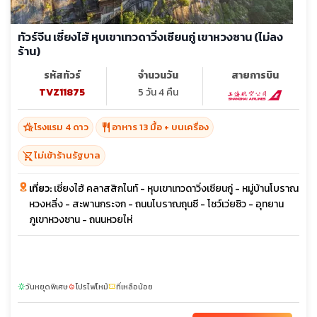
ทัวร์จีน เซี่ยงไฮ้ หุบเขาเทวดาวิ่งเซียนกู่ เขาหวงซาน (ไม่ลง
ร้าน)
รหัสทัวร์
จำนวนวัน
สายการบิน
TVZ11875
5 วัน 4 คืน
hotel_class
restaurant
โรงแรม 4 ดาว
อาหาร 13 มื้อ + บนเครื่อง
shopping_cart_off
ไม่เข้าร้านรัฐบาล
เที่ยว:
เซี่ยงไฮ้ คลาสสิกไนท์ - หุบเขาเทวดาวิ่งเซียนกู่ - หมู่บ้านโบราณ
หวงหลิ่ง - สะพานกระจก - ถนนโบราณถุนซี - โชว์เว่ยซิว - อุทยาน
ภูเขาหวงซาน - ถนนหวยไห่
วันหยุดพิเศษ
โปรไฟไหม้
ที่เหลือน้อย
sunny
local_fire_department
confirmation_number