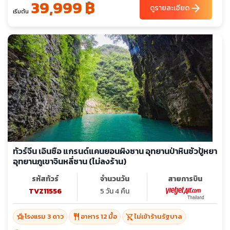
39,999 ฿
arrow_forward
ดูรายละเอียด
เริ่มต้น
ทัวร์จีน เอินซือ แกรนด์แคนยอนผิงซาน อุทยานป่าหินซัวปู้หยา
อุทยานภูเขาจินหลี่ซาน (ไม่ลงร้าน)
รหัสทัวร์
จำนวนวัน
สายการบิน
TVZ11556
5 วัน 4 คืน
hotel_class
restaurant
shopping_cart_off
โรงแรม 3 ดาว
อาหาร 12 มื้อ
ไม่เข้าร้านรัฐบาล