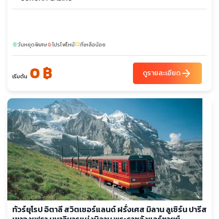
วันหยุดพิเศษ
โปรไฟไหม้
ที่เหลือน้อย
sunny
local_fire_department
confirmation_number
0 ฿
arrow_forward
ดูรายละเอียด
เริ่มต้น
ทัวร์ยุโรป อิตาลี สวิตเซอร์แลนด์ ฝรั่งเศส มิลาน ลูเซิร์น ปารีส
เขาจุงเฟรา มหาวิหารแห่งมิลาน พระราชวังแวร์ซายย์