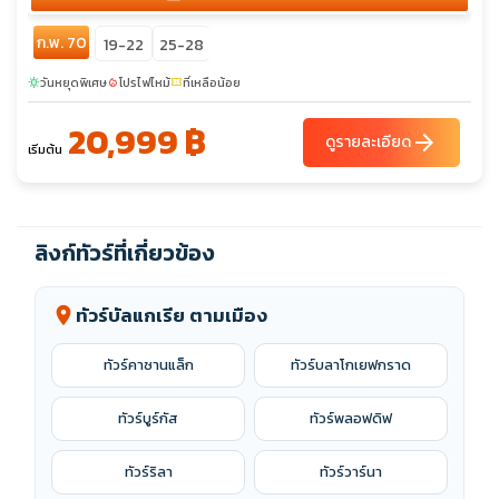
ก.พ. 70
19-22
25-28
วันหยุดพิเศษ
โปรไฟไหม้
ที่เหลือน้อย
sunny
local_fire_department
confirmation_number
20,999 ฿
arrow_forward
ดูรายละเอียด
เริ่มต้น
ลิงก์ทัวร์ที่เกี่ยวข้อง
ทัวร์บัลแกเรีย ตามเมือง
location_on
ทัวร์คาซานแล็ก
ทัวร์บลาโกเยฟกราด
ทัวร์บูร์กัส
ทัวร์พลอฟดิฟ
ทัวร์ริลา
ทัวร์วาร์นา