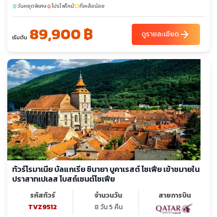
วันหยุดพิเศษ
โปรไฟไหม้
ที่เหลือน้อย
sunny
local_fire_department
confirmation_number
89,900 ฿
arrow_forward
ดูรายละเอียด
เริ่มต้น
ทัวร์โรมาเนีย บัลแกเรีย ซินายา บูคาเรสต์ โซเฟีย เข้าชมายใน
ปราสาทเปเลส โบสถ์เซนต์โซเฟีย
รหัสทัวร์
จำนวนวัน
สายการบิน
TVZ9512
8 วัน 5 คืน