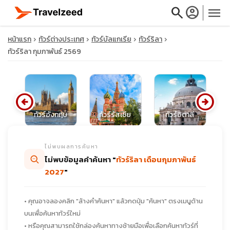
search
account_circle
menu
หน้าแรก
ทัวร์ต่างประเทศ
ทัวร์บัลแกเรีย
ทัวร์ริลา
ทัวร์ริลา กุมภาพันธ์ 2569
close
arrow_circle_left
arrow_circle_right
นีย
ทัวร์อังกฤษ
ทัวร์รัสเซีย
ทัวร์อิตาลี
ท
travel_explore
ไม่พบผลการค้นหา
calendar_month
ไม่พบข้อมูลคำค้นหา "
ทัวร์ริลา เดือนกุมภาพันธ์
2027
"
search
• คุณอาจลองคลิก "ล้างคำค้นหา" แล้วกดปุ่ม "ค้นหา" ตรงเมนูด้าน
บนเพื่อค้นหาทัวร์ใหม่
• หรือคุณสามารถใช้กล่องค้นหาทางซ้ายมือเพื่อเลือกค้นหาทัวร์ที่