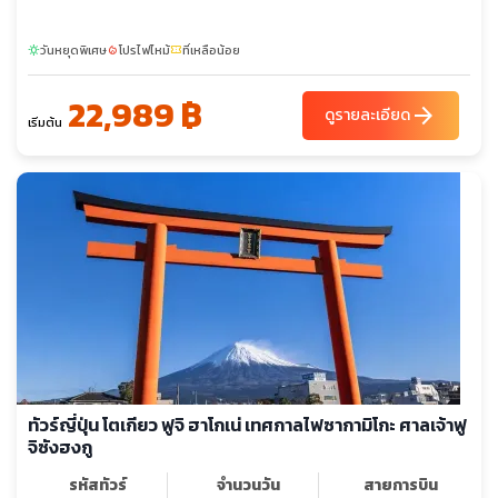
วันหยุดพิเศษ
โปรไฟไหม้
ที่เหลือน้อย
sunny
local_fire_department
confirmation_number
22,989 ฿
arrow_forward
ดูรายละเอียด
เริ่มต้น
ทัวร์ญี่ปุ่น โตเกียว ฟูจิ ฮาโกเน่ เทศกาลไฟซากามิโกะ ศาลเจ้าฟู
จิซังฮงกู
รหัสทัวร์
จำนวนวัน
สายการบิน