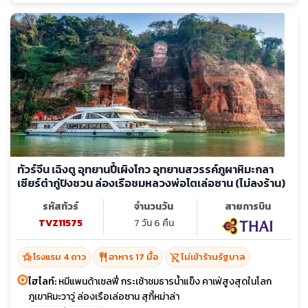
ทัวร์จีน เฉิงตู อุทยานปี้เผิงโกว อุทยานสวรรค์ภูผาหิมะกลา
เซียร์ต๋ากู่ปิงชวน ล่องเรือชมหลวงพ่อโตเล่อซาน (ไม่ลงร้าน)
รหัสทัวร์
จำนวนวัน
สายการบิน
TVZ11575
7 วัน 6 คืน
hotel_class
restaurant
shopping_cart_off
โรงแรม 4 ดาว
อาหาร 17 มื้อ
ไม่เข้าร้านรัฐบาล
ไฮไลท์:
หมีแพนด้าเซลฟี่ กระเช้าชมธารน้ำแข็ง คาเฟ่สูงสุดในโลก
ภูเขาหิมะวาวู่ ล่องเรือเล่อซาน สุกี้หม่าล่า