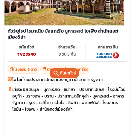
ทัวร์ยุโรป โรมาเนีย บัลแกเรีย บูคาเรสต์ โซเฟีย สำนักสงฆ์
เมืองรีล่า
รหัสทัวร์
จำนวนวัน
สายการบิน
TVZ3540
8 วัน 5 คืน
hotel_class
restaurant
โรงแรม 5 ดาว
อาหาร 16 มื้อ + บนเครื่อง
search
ค้นหาทัวร์
ไฮไลท์:
ชมปราสาทเปเลส แดรกคูล่า เข้าอาคารรัฐสภา
เที่ยว:
อิสตันบูล – บูคาเรสต์ - ซินายา – ปราสาทเปเลส - โรงบ่มไวน์
อซูก้า - บราซอฟ - บราน - ปราสาทแดร๊กคูล่า - บูคาเรสต์ - อาคาร
รัฐสภา - รูเซ – เวลิโค ทาร์โนโว - ชิพก้า - พลอฟดิฟ - โรงละคร
โรมัน - โซเฟีย - สำนักสงฆ์เมืองรีล่า