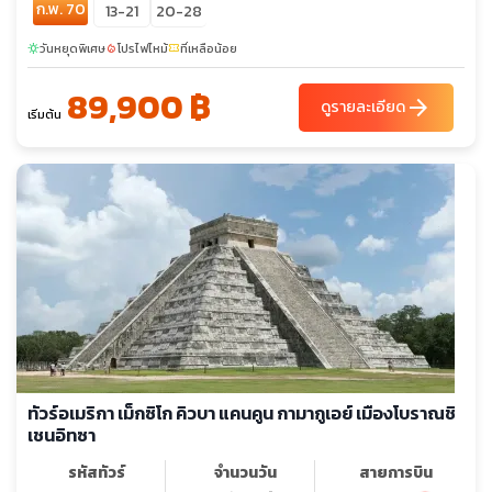
ก.พ. 70
13-21
20-28
วันหยุดพิเศษ
โปรไฟไหม้
ที่เหลือน้อย
sunny
local_fire_department
confirmation_number
89,900 ฿
arrow_forward
ดูรายละเอียด
เริ่มต้น
ทัวร์อเมริกา เม็กซิโก คิวบา แคนคูน กามากูเอย์ เมืองโบราณชิ
เชนอิทซา
รหัสทัวร์
จำนวนวัน
สายการบิน