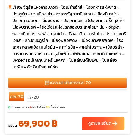
เที่ยว:
จัตุรัสแห่งการปฏิวัติ - โอเปร่าเฮ้าส์ - โรงทหารแห่งชาติ -
ประตูชัย - ย่านเมืองเก่า - อาคารรัฐสภาหินอ่อน - เมืองซินาย่า -
ปราสาทเปเลส - เมืองบราน - ปราสาทบราน (ปราสาทแดร็กคูล่า) -
เมืองบราซอฟ - โรงเรียนแห่งแรกของประเทศโรมาเนีย - จัตุรัส
กลางเมืองบราซอฟ - โบสถ์ดำ - เมืองเวลีโค ทาร์โนโว - ปราสาทซารี
เวทส์ - ย่านถนนกูร์โก้ - เมืองพลอฟดิฟ - เมืองเก่าพลอฟดิฟ - โรง
ละครกลางแจ้งแบบโรมัน - สภาโรมัน - สุเหร่าโบราณ - เมืองรีล่า -
อารามมรดกโลกรีล่า - กรุงโซเฟีย - พิพิธภัณฑ์แห่งชาติบัลแกเรีย -
มหาวิหารอเล็กซานเดอร์ เนฟสกี - โบสถ์เซนต์โซเฟีย - โบสถ์ยิว
โซเฟีย - จัตุรัสบัทเทนเบิร์ก
calendar_month
ช่วงเวลาเดินทาง
ก.พ. 70
ก.พ. 70
13-20
วันหยุดพิเศษ
โปรไฟไหม้
ที่เหลือน้อย
sunny
local_fire_department
confirmation_number
69,900 ฿
arrow_forward
ดูรายละเอียด
เริ่มต้น