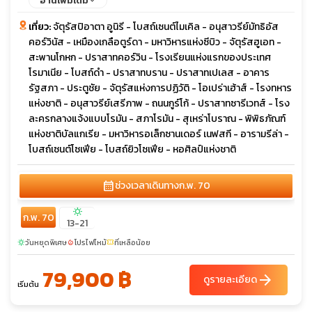
อ่านเพิ่มเติม
เที่ยว:
จัตุรัสปิอาตา อูนิรี - โบสถ์เซนต์ไมเคิล - อนุสาวรีย์มัทธิอัส
คอร์วินัส - เหมืองเกลือตูร์ดา - มหาวิหารแห่งซีบิว - จัตุรัสฮูเอท -
สะพานโกหก - ปราสาทคอร์วิน - โรงเรียนแห่งแรกของประเทศ
โรมาเนีย - โบสถ์ดำ - ปราสาทบราน - ปราสาทเปเลส - อาคาร
รัฐสภา - ประตูชัย - จัตุรัสแห่งการปฏิวัติ - โอเปร่าเฮ้าส์ - โรงทหาร
แห่งชาติ - อนุสาวรีย์เสรีภาพ - ถนนกูร์โก้ - ปราสาทซารีเวทส์ - โรง
ละครกลางแจ้งแบบโรมัน - สภาโรมัน - สุเหร่าโบราณ - พิพิธภัณฑ์
แห่งชาติบัลแกเรีย - มหาวิหารอเล็กซานเดอร์ เนฟสกี - อารามรีล่า -
โบสถ์เซนต์โซเฟีย - โบสถ์ยิวโซเฟีย - หอศิลป์แห่งชาติ
calendar_month
ช่วงเวลาเดินทาง
ก.พ. 70
sunny
ก.พ. 70
13-21
วันหยุดพิเศษ
โปรไฟไหม้
ที่เหลือน้อย
sunny
local_fire_department
confirmation_number
79,900 ฿
arrow_forward
ดูรายละเอียด
เริ่มต้น