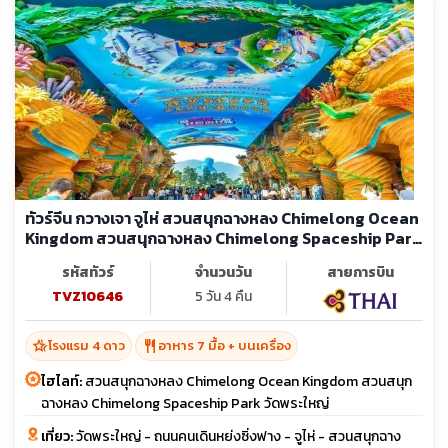
ทัวร์จีน กวางเจา จูไห่ สวนสนุกฉางหลง Chimelong Ocean
Kingdom สวนสนุกฉางหลง Chimelong Spaceship Park
วัดพระใหญ่
รหัสทัวร์
จำนวนวัน
สายการบิน
TVZ10646
5 วัน 4 คืน
hotel_class
restaurant
โรงแรม 4 ดาว
อาหาร 7 มื้อ + บนเครื่อง
ไฮไลท์:
สวนสนุกฉางหลง Chimelong Ocean Kingdom สวนสนุก
ฉางหลง Chimelong Spaceship Park วัดพระใหญ่
เที่ยว:
วัดพระใหญ่ - ถนนคนเดินหย่งซิ่งฟาง - จูไห่ - สวนสนุกฉาง