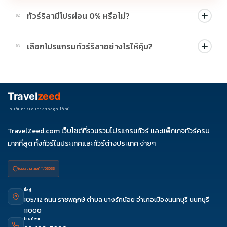
ทัวร์ริลามีโปรผ่อน 0% หรือไม่?
02
บางโปรแกรมมีโปรผ่อน 0% หรือโปรโมชั่นบัตรเครดิตตามเงื่อนไขที่
เลือกโปรแกรมทัวร์ริลาอย่างไรให้คุ้ม?
03
บริษัทกำหนด สามารถดูสัญลักษณ์โปรโมชั่นในรายการทัวร์แต่ละ
รายการได้
ควรดูจำนวนวัน ไฮไลต์ที่รวมจริง โรงแรม สายการบิน มื้ออาหาร และ
ช่วงราคา ไม่ควรเทียบจากราคาต่ำสุดเพียงอย่างเดียว
Travel
zeed
เริ่มต้นการเดินทางของคุณได้ที่นี่
TravelZeed.com เว็บไซต์ที่รวมรวมโปรแกรมทัวร์ และแพ็กเกจทัวร์ครบ
มากที่สุด ทั้งทัวร์ในประเทศและทัวร์ต่างประเทศ ง่ายๆ
ใบอนุญาต เลขที่ 11/08038
ที่อยู่
105/12 ถนน ราชพฤกษ์ ตำบล บางรักน้อย อำเภอเมืองนนทบุรี นนทบุรี
11000
โทรศัพท์