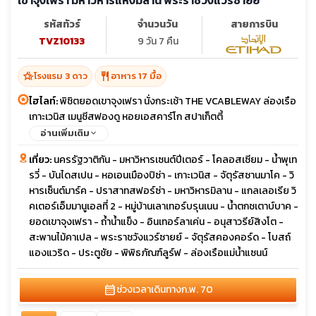
รหัสทัวร์
จำนวนวัน
สายการบิน
TVZ10133
9 วัน 7 คืน
hotel_class
restaurant
โรงแรม 3 ดาว
อาหาร 17 มื้อ
ไฮไลท์:
พิชิตยอดเขาจุงเฟรา นั่งกระเช้า THE VCABLEWAY ล่องเรือ
เกาะเวนิส เมนูชีสฟองดู หอยเอสคาร์โก สปาเก็ตตี้
อ่านเพิ่มเติม
เที่ยว:
นครรัฐวาติกัน - มหาวิหารเซนต์ปีเตอร์ - โคลอสเซียม - น้ำพุเท
รวี่ - บันไดสเปน - หอเอนเมืองปิซ่า - เกาะเวนิส - จัตุรัสซานมาโค - วิ
หารเซ็นต์มาร์ค - ปราสาทสฟอร์ซ่า - มหาวิหารมิลาน - แกลเลอเรีย วิ
คเตอร์เอ็มมานูเอลที่ 2 - หมู่บ้านเลาเทอร์บรุนเนน - น้ำตกชเตาบ์บาค -
ยอดเขาจุงเฟรา - ถ้ำน้ำแข็ง - อินเทอร์ลาเค่น - อนุสาวรีย์สิงโต -
สะพานไม้คาเปล - พระราชวังแวร์ซายย์ - จัตุรัสคองคอร์ด - โบสถ์
แองแวริด - ประตูชัย - พิพิธภัณฑ์ลูร์ฟ - ล่องเรือแม่น้ำแซนน์
calendar_month
ช่วงเวลาเดินทาง
ก.พ. 70