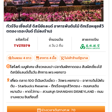
ทัวร์จีน เซี่ยงไฮ้ ดิสนีย์แลนด์ อาคารพันต้นไม้ ตึกเรือหลุยส์วิ
ตตอง เดอะบันด์ (ไม่ลงร้าน)
รหัสทัวร์
จำนวนวัน
สายการบิน
TVZ11379
4 วัน 2 คืน
hotel_class
restaurant
shopping_cart_off
โรงแรม 4 ดาว
อาหาร 4 มื้อ
ไม่เข้าร้านรัฐบาล
ไฮไลท์:
เมนูพิเศษ เสี่ยวหลงเปา ปลาต้มผักกาดดอง สัมผัสเซี่ยงไฮ้
ดิสนีย์แลนด์เต็มวัน สักการะพระหยกขาว
เที่ยว:
ตลาด 100 ปีเฉินหวังเมี่ยว - วัดพระหยกขาว - อาคารต้นไม้พัน
ต้น - Starbucks Reserve - ตึกเรือหลุยส์วิคตอง - ถนนคนเดิน
หนานจิง - หาดไว่ทาน - สวนสนุก SHANGHAI DISNEYLAND - ถนน
จางหยวน ซินเทียนตี้
calendar_month
ช่วงเวลาเดินทาง
ก.พ. 70