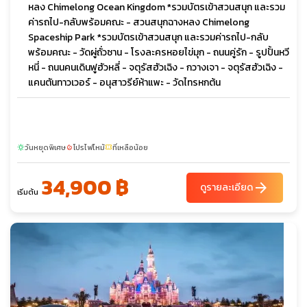
หลง Chimelong Ocean Kingdom *รวมบัตรเข้าสวนสนุก และรวม
ค่ารถไป-กลับพร้อมคณะ - สวนสนุกฉางหลง Chimelong
Spaceship Park *รวมบัตรเข้าสวนสนุก และรวมค่ารถไป-กลับ
พร้อมคณะ - วัดผู่ถั่วซาน - โรงละครหอยไข่มุก - ถนนคู่รัก - รูปปั้นหวี
หนี่ - ถนนคนเดินฟูฮัวหลี่ - จตุรัสฮัวเฉิง - กวางเจา - จตุรัสฮัวเฉิง -
แคนตันทาวเวอร์ - อนุสาวรีย์ห้าแพะ - วัดไทรหกต้น
วันหยุดพิเศษ
โปรไฟไหม้
ที่เหลือน้อย
sunny
local_fire_department
confirmation_number
34,900 ฿
arrow_forward
ดูรายละเอียด
เริ่มต้น