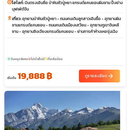
ไฮไลท์:
บินตรงเอินซือ ป่าหินซัวปู่หยา แกรนด์แคนยอนผิงชาน ปิ้งย่าง
บุฟเฟ่ต์จีน
เที่ยว:
อุทยานป่าหินซัวปู่หยา - ถนนคนเดินลูกสาวเอินซื้อ - อุทยานผิง
ชานแกรนด์แคนยอน - ถนนคนเดินเมืองเสวียน - อุทยานภูเขาจินหลี
ซาน - อุทยานชิงเจียงแกรนด์แคนยอน - ย่านการค้าห้างเหอรุ่นเฉิง
วันหยุดพิเศษ
โปรไฟไหม้
ที่เหลือน้อย
sunny
local_fire_department
confirmation_number
19,888 ฿
arrow_forward
ดูรายละเอียด
เริ่มต้น