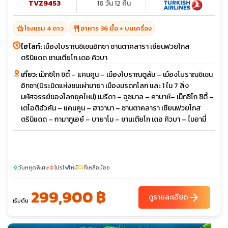
TVZ9453
16 วัน 12 คืน
hotel_class
restaurant
โรงแรม 4 ดาว
อาหาร 36 มื้อ + บนเครื่อง
ไฮไลท์:
เมืองโบราณชิเชนอิทซา ซานตาคลารา เซียนฟวยโกส
ตรินิแดด ซานเตียโก เดอ คิวบา
เที่ยว:
เม็กซิโก ซิตี้ – แคนคูน – เมืองโบราณตูลัม – เมืองโบราณชิเชน
อิทซา(ปิระมิดแห่งชนเผ่ามายา เมืองมรดกโลก และ 1 ใน 7 สิ่ง
มหัศจรรย์ของโลกยุคใหม่) เมรีดา – อูซมาล – คาบาห์– เม็กซิโก ซิตี้ –
เตโอติฮัวคัน – แคนคูน – ฮาวานา – ซานตาคลารา เซียนฟวยโกส
ตรินิแดด – กามากูเอย์ – บายาโม – ซานเตียโก เดอ คิวบา – ไมอามี่
วันหยุดพิเศษ
โปรไฟไหม้
ที่เหลือน้อย
sunny
local_fire_department
confirmation_number
299,900 ฿
arrow_forward
ดูรายละเอียด
เริ่มต้น