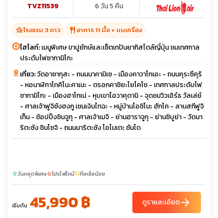
TVZ11539
6 วัน 5 คืน
hotel_class
restaurant
โรงแรม 3 ดาว
อาหาร 11 มื้อ + บนเครื่อง
ไฮไลท์:
เมนูพิเศษ ขาปูยักษ์และเซ็ตเทปันยากิสไตล์ญี่ปุ่น ชมเทศกาล
ประดับไฟซากามิโกะ
เที่ยว:
วัดอาซากุสะ - ถนนนาคามิเซ - เมืองคาวาโกเอะ - ถนนคุระซึคุริ
- หอนาฬิกาโทคิโนะคาเนะ - ตรอกคาชิยะโยโคโช - เทศกาลประดับไฟ
ซากามิโกะ - เมืองฮาโกเน่ - หุบเขาโอวาคุดานิ - จุดชมวิวเอิร์ธ วัลเล่ย์
- ศาลเจ้าฟูจิซังฮงกู เซนเงินไทฉะ - หมู่บ้านโอชิโนะ ฮักไค - ลานสกีฟูจิ
เท็น - ช้อปปิ้งชินจูกุ - ศาลเจ้าเมจิ - ย่านฮาราจูกุ - ย่านชิบูย่า - วัดนา
ริตะซัง ชินโซจิ - ถนนนาริตะซัง โอโมเตะ ซันโด
วันหยุดพิเศษ
โปรไฟไหม้
ที่เหลือน้อย
sunny
local_fire_department
confirmation_number
45,990 ฿
arrow_forward
ดูรายละเอียด
เริ่มต้น