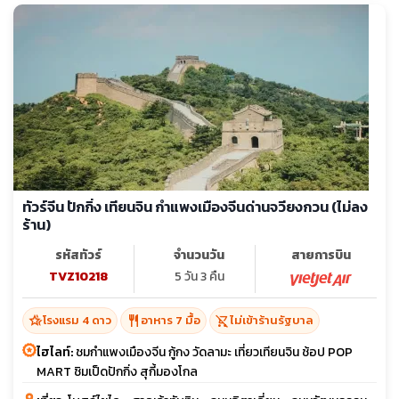
ทัวร์จีน ปักกิ่ง เทียนจิน กำแพงเมืองจีนด่านจวียงกวน (ไม่ลง
ร้าน)
รหัสทัวร์
จำนวนวัน
สายการบิน
TVZ10218
5 วัน 3 คืน
hotel_class
restaurant
shopping_cart_off
โรงแรม 4 ดาว
อาหาร 7 มื้อ
ไม่เข้าร้านรัฐบาล
ไฮไลท์:
ชมกำแพงเมืองจีน กู้กง วัดลามะ เที่ยวเทียนจิน ช้อป POP
MART ชิมเป็ดปักกิ่ง สุกี้มองโกล