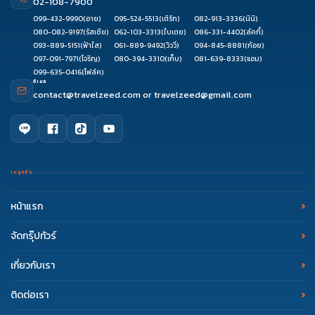
02-108-7900
099-432-9990
(อาย)
095-524-5513
(เติร์ก)
082-913-3336
(นินิ)
080-082-9197
(รัสเซีย)
062-103-3313
(ใบเตย)
086-331-4402
(ลัคกี้)
093-889-5151
(ฟ้าใส)
061-889-9492
(วิววี่)
094-845-8881
(ก้อย)
097-091-7971
(โจริญ)
080-394-3310
(เก็บ)
081-639-8333
(แอม)
099-635-0416
(โฟล์ค)
อีเมล
contact@travelzeed.com
or
travelzeed@gmail.com
เมนูหลัก
หน้าแรก
จัดกรุ๊ปทัวร์
เกี่ยวกับเรา
ติดต่อเรา