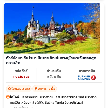
ทัวร์บัลแกเรีย โรมาเนีย เจาะลึกเส้นทางยุโรปตะวันออกสุด
คลาสสิก
รหัสทัวร์
จำนวนวัน
สายการบิน
TVZ10727
9 วัน 6 คืน
hotel_class
restaurant
โรงแรม 3 ดาว
อาหาร 19 มื้อ
ไฮไลท์:
ปราสาทบราน ปราสาทเปเลส ปราสาทซารีเวทส์ ปราสาท
คอร์วิน เหมืองเกลือใต้ดิน Salina Turda ชิมโยเกิร์ตแท้