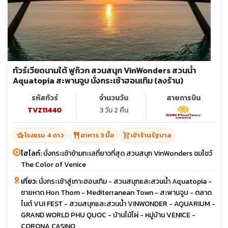
ทัวร์เวียดนามใต้ ฟูก๊วก สวนสนุก VinWonders สวนน้ำ
Aquatopia สะพานจูบ นั่งกระเช้าฮอนเทิม (ลงร้าน)
รหัสทัวร์
จำนวนวัน
สายการบิน
TVZ11440
3 วัน 2 คืน
hotel_class
restaurant
shopping_cart
โรงแรม 4 ดาว
อาหาร 3 มื้อ
เข้าร้านรัฐบาล
ไฮไลท์:
นั่งกระเช้าข้ามทะเลที่ยาวที่สุด สวนสนุก VinWonders ชมโชว์
The Color of Venice
เที่ยว:
นั่งกระเช้าสู่เกาะฮอนเทิม - สวนสนุกและสวนน้ำ Aquatopia -
ชายหาด Hon Thom - Mediterranean Town - สะพานจูบ - ตลาด
ไนต์ VUI FEST - สวนสนุกและสวนน้ำ VINWONDER - AQUARIUM -
GRAND WORLD PHU QUOC - บ้านไม้ไผ่ - หมู่บ้าน VENICE -
CORONA CASINO