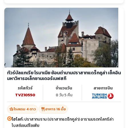
ทัวร์บัลแกเรีย โรมาเนีย ย้อนตำนานปราสาทแดร็กคูล่า เช็คอิน
มหาวิหารอเล็กซานเดอร์เนฟสกี
รหัสทัวร์
จำนวนวัน
สายการบิน
TVZ10550
8 วัน 5 คืน
hotel_class
restaurant
โรงแรม 4 ดาว
อาหาร 16 มื้อ
ไฮไลท์:
ปราสาทบราน (ปราสาทแดร็กคูล่า) อารามมรดกโลกรีล่า
โบสถ์เซนต์โซเฟีย