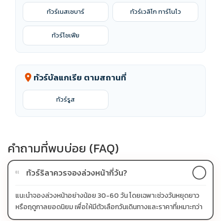
ทัวร์เนสเซบาร์
ทัวร์เวลิโก ทาร์โนโว
ทัวร์โซเฟีย
ทัวร์บัลแกเรีย ตามสถานที่
location_on
ทัวร์รูส
คำถามที่พบบ่อย (FAQ)
ทัวร์ริลาควรจองล่วงหน้ากี่วัน?
01
แนะนำจองล่วงหน้าอย่างน้อย 30-60 วัน โดยเฉพาะช่วงวันหยุดยาว
หรือฤดูกาลยอดนิยม เพื่อให้มีตัวเลือกวันเดินทางและราคาที่เหมาะกว่า