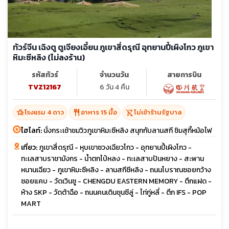
ทัวร์จีน เฉิงตู ตูเจียงเอี้ยน ภูเขาสี่ดรุณี อุทยานปี้เผิงโกว ภูเขา
หิมะซีหลิง (ไม่ลงร้าน)
รหัสทัวร์
จำนวนวัน
สายการบิน
TVZ12167
6 วัน 4 คืน
hotel_class
restaurant
shopping_cart_off
โรงแรม 4 ดาว
อาหาร 15 มื้อ
ไม่เข้าร้านรัฐบาล
ไฮไลท์:
นั่งกระเช้าชมวิวภูเขาหิมะซีหลิง สนุกกับลานสกี ชิมสุกี้หม้อไฟ
เที่ยว:
ภูเขาสี่ดรุณี - หุบเขาซวงเฉียวโกว - อุทยานปี้เผิงโกว -
ทะเลสาบราชามังกร - น้ำตกไป๋หลง - ทะเลสาบปันหยาง - สะพาน
หนานเฉียว - ภูเขาหิมะซีหลิง - ลานสกีซีหลิง - ถนนโบราณซอยกว้าง
ซอยแคบ - วัดเวินซู - CHENGDU EASTERN MEMORY - ตึกแฝด -
ห้าง SKP - วัดต้าฉือ - ถนนคนเดินชุนซีลู่ - ไท่กู่หลี่ - ตึก IFS - POP
MART