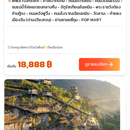
เที่ยว:
โบสถ์ไซไค - ศาลเจ้าทับทิม - ถนนอิตาเลี่ยน - ถนนวัฒนธรรม -
ชมแม่น้ำไห่เหอตอนกลางคืน - จัตุรัสเทียนอันเหมิน - พระราชวังต้อง
ห้ามกู้กง - ถนนหวังฟูจิ้ง - ถนนโบราณเฉียนเหมิน - วัดลามะ - กำแพง
เมืองจีน (ด่านจวียงกวน) - ย่านซานหลี่ถุน - POP MART
วันหยุดพิเศษ
โปรไฟไหม้
ที่เหลือน้อย
sunny
local_fire_department
confirmation_number
18,888 ฿
arrow_forward
ดูรายละเอียด
เริ่มต้น