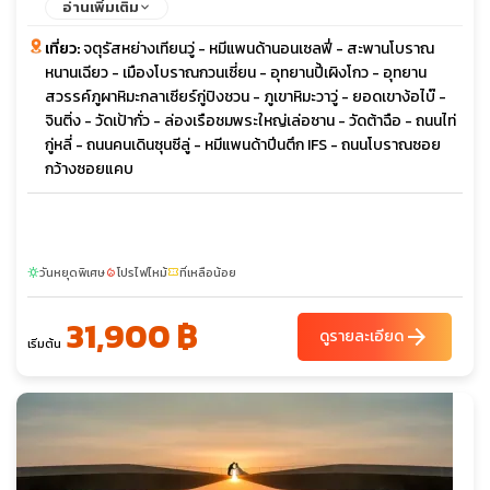
อ่านเพิ่มเติม
เที่ยว:
จตุรัสหย่างเทียนวู่ - หมีแพนด้านอนเซลฟี่ - สะพานโบราณ
หนานเฉียว - เมืองโบราณกวนเซี่ยน - อุทยานปี้เผิงโกว - อุทยาน
สวรรค์ภูผาหิมะกลาเซียร์กู่ปิงชวน - ภูเขาหิมะวาวู่ - ยอดเขาง้อไบ๊ -
จินติ่ง - วัดเป้ากั่ว - ล่องเรือชมพระใหญ่เล่อซาน - วัดต้าฉือ - ถนนไท่
กู่หลี่ - ถนนคนเดินซุนซีลู่ - หมีแพนด้าปีนตึก IFS - ถนนโบราณซอย
กว้างซอยแคบ
วันหยุดพิเศษ
โปรไฟไหม้
ที่เหลือน้อย
sunny
local_fire_department
confirmation_number
31,900 ฿
arrow_forward
ดูรายละเอียด
เริ่มต้น