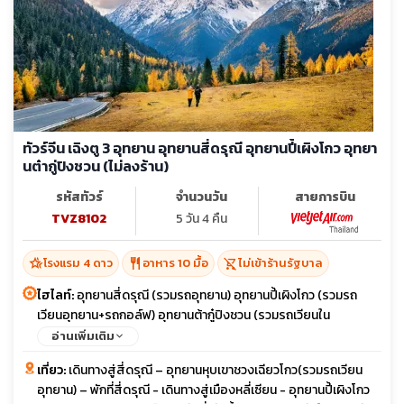
ทัวร์จีน เฉิงตู 3 อุทยาน อุทยานสี่ดรุณี อุทยานปี้เผิงโกว อุทยา
นต๋ากู่ปิงชวน (ไม่ลงร้าน)
รหัสทัวร์
จำนวนวัน
สายการบิน
TVZ8102
5 วัน 4 คืน
hotel_class
restaurant
shopping_cart_off
โรงแรม 4 ดาว
อาหาร 10 มื้อ
ไม่เข้าร้านรัฐบาล
ไฮไลท์:
อุทยานสี่ดรุณี (รวมรถอุทยาน) อุทยานปี้เผิงโกว (รวมรถ
เวียนอุทยาน+รถกอล์ฟ) อุทยานต้ากู๋ปิงชวน (รวมรถเวียนใน
อุทยาน+กระเช้าขึ้นลง) ซอยกว้างซอยแคบ ตึก IFS แพนด้ายักษ์ปีนตึก
อ่านเพิ่มเติม
ถนนคนเดินชุนซีลี่ วัดต้าฉือ ถนนคนเดินไท่กู้หลี่ ร้านPopmart เมนู
เที่ยว:
เดินทางสู่สี่ดรุณี – อุทยานหุบเขาชวงเฉียวโกว(รวมรถเวียน
พิเศษ!! สุกี้หม่าล่า พร้อมน้ำจิ้มรสเด็ด พักสี่ดรุณี 1 คืน
อุทยาน) – พักที่สี่ดรุณี - เดินทางสู่เมืองหลี่เซียน - อุทยานปี้เผิงโกว