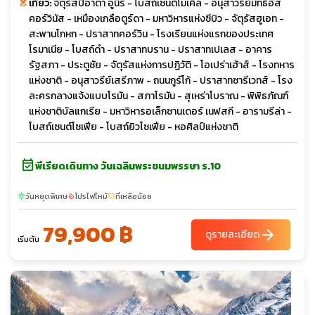
เที่ยว:
จัตุรัสปิอาตา อูนิรี - โบสถ์เซนต์ไมเคิล - อนุสาวรีย์มัทธิอัส
คอร์วินัส - เหมืองเกลือตูร์ดา - มหาวิหารแห่งซีบิว - จัตุรัสฮูเอท -
สะพานโกหก - ปราสาทคอร์วิน - โรงเรียนแห่งแรกของประเทศ
โรมาเนีย - โบสถ์ดำ - ปราสาทบราน - ปราสาทเปเลส - อาคาร
รัฐสภา - ประตูชัย - จัตุรัสแห่งการปฏิวัติ - โอเปร่าเฮ้าส์ - โรงทหาร
แห่งชาติ - อนุสาวรีย์เสรีภาพ - ถนนกูร์โก้ - ปราสาทซารีเวทส์ - โรง
ละครกลางแจ้งแบบโรมัน - สภาโรมัน - สุเหร่าโบราณ - พิพิธภัณฑ์
แห่งชาติบัลแกเรีย - มหาวิหารอเล็กซานเดอร์ เนฟสกี - อารามรีล่า -
โบสถ์เซนต์โซเฟีย - โบสถ์ยิวโซเฟีย - หอศิลป์แห่งชาติ
event_available
พีเรียดเดินทาง วันเฉลิมพระชนมพรรษา ร.10
วันหยุดพิเศษ
โปรไฟไหม้
ที่เหลือน้อย
sunny
local_fire_department
confirmation_number
79,900 ฿
arrow_forward
ดูรายละเอียด
เริ่มต้น