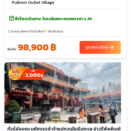
Pulkovo Outlet Village
event_available
พีเรียดเดินทาง วันเฉลิมพระชนมพรรษา ร.10
วันหยุดพิเศษ
โปรไฟไหม้
ที่เหลือน้อย
sunny
local_fire_department
confirmation_number
98,900 ฿
arrow_forward
ดูรายละเอียด
เริ่มต้น
3,000
฿
ทัวร์ฮ่องกง มหัศจรรย์ เจ้าแม่กวนอิมริมทะเล อ่าวรีพัลส์เบย์