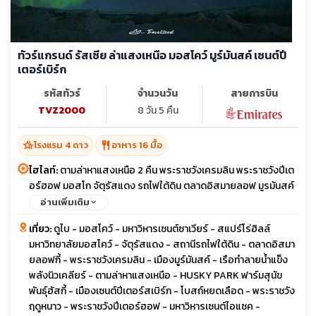
ทัวร์แกรนด์ รัสเซีย ล่าแสงเหนือ มอสโคว์ มูร์มันสค์ เซนต์ปี
เตอร์เบิร์ก
รหัสทัวร์
จำนวนวัน
สายการบิน
TVZ2000
8 วัน 5 คืน
hotel_class
restaurant
โรงแรม 4 ดาว
อาหาร 16 มื้อ
ไฮไลท์:
ตามล่าหาแสงเหนือ 2 คืน พระราชวังเครมลิน พระราชวังปีเต
อร์ฮอฟ มอสโก จัตุรัสแดง รถไฟใต้ดิน ตลาดอิสมายลอฟ มูรมันสค์
ฟาร์มสุนัขฮัสกี้ เซนต์ปีเตอร์สเบิร์ก ป้อมปีเตอร์แอนด์ปอนด์ โบสถ์
อ่านเพิ่มเติม
เซนต์ไอแซค
เที่ยว:
ดูไบ - มอสโคว์ - มหาวิหารเซนต์ซาเวียร์ - สแปร์โร่ฮิลล์
มหาวิทยาลัยมอสโคว์ - จัตุรัสแดง - สถานีรถไฟใต้ดิน - ตลาดอิสมา
ยลอฟกี้ - พระราชวังเครมลิน - เมืองมูร์มันสค์ - เรือทำลายนํ้าแข็ง
พลังนิวเคลียร์ - ตามล่าหาแสงเหนือ - HUSKY PARK ฟาร์มสุนัข
พันธุ์ฮัสกี้ - เมืองเซนต์ปีเตอร์สเบิร์ก - โบสถ์หยดเลือด - พระราชวัง
ฤดูหนาว - พระราชวังปีเตอร์ฮอฟ - มหาวิหารเซนต์ไอแซค -