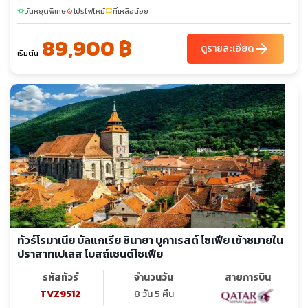
วันหยุดพิเศษ
โปรไฟไหม้
ที่เหลือน้อย
sunny
local_fire_department
confirmation_number
89,900 ฿
arrow_forward
ดูรายละเอียด
เริ่มต้น
ทัวร์โรมาเนีย บัลแกเรีย ซินายา บูคาเรสต์ โซเฟีย เข้าชมายใน
ปราสาทเปเลส โบสถ์เซนต์โซเฟีย
รหัสทัวร์
จำนวนวัน
สายการบิน
TVZ9512
8 วัน 5 คืน