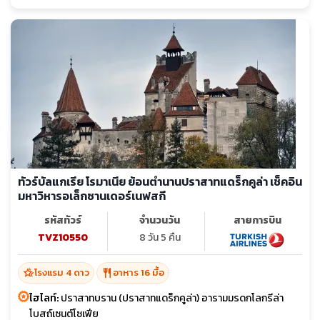
ทัวร์บัลแกเรีย โรมาเนีย ย้อนตำนานปราสาทแดร็กคูล่า เช็คอิน
มหาวิหารอเล็กซานเดอร์เนฟสกี
รหัสทัวร์
จำนวนวัน
สายการบิน
TVZ10550
8 วัน 5 คืน
hotel_class
restaurant
โรงแรม 4 ดาว
อาหาร 16 มื้อ
ไฮไลท์:
ปราสาทบราน (ปราสาทแดร็กคูล่า) อารามมรดกโลกรีล่า
โบสถ์เซนต์โซเฟีย