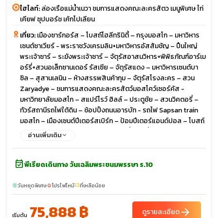
ไฮไลท์:
ล่องเรือแม่น้ำเนวา ชมการแสดงคณะละครสัตว เมนูพิเศษ ไก่
เคียฟ ซุปบอร์ช เค้กโปเลียน
เที่ยว:
เมืองซาร์กอร์ส – โบสถ์โฮลีทรินิตี้ – กรุงมอสโก – มหาวิหาร
เซนต์ซาเวียร์ - พระราชวังเครมลิน+มหาวิหารอัสสัมชัญ – ปืนใหญ่
พระเจ้าซาร์ – ระฆังพระเจ้าซาร์ – จัตุรัสอาสนวิหาร+พิพิธภัณฑ์อาร์เม
อร์รี่+สวนอเล็กซานเดอร์ รัสเซีย – จัตุรัสแดง – มหาวิหารเซนต์บา
ซิล – สุสานเลนิน – ห้างสรรพสินค้ากุม – จัตุรัสโรงละคร – สวน
Zaryadye – ชมการแสดงคณะละครสัตว์มอสโคว์เซอร์คัส -
มหาวิทยาลัยมอสโก – สแปร์โรว์ ฮิลล์ – ประตูชัย – สวนวิคตอรี่ –
ทัวร์สถานีรถไฟใต้ดิน – ช้อปปิ้งถนนอารบัท - รถไฟ Sapsan train
มอสโก – เมืองเซนต์ปีเตอร์สเบิร์ก – ป้อมปีเตอร์แอนด์ปอล – โบสถ์
หยดเลือด – มหาวิหารเซนต์ไอแซค – รูปปั้นคนขี่ม้า – พระราชวังนิ
อ่านเพิ่มเติม
โคลัส(ด้านนอก) – อาสนวิหารสโมลนี – ล่องเรือแม่เนวา -
พระราชวังปีเตอร์ฮอฟ – พิพิธภัณฑ์เฮอร์มิเทจ OPTION Dinner
event_available
with Caviar & Champagne & Show - พระราชวังแคทเธอรีน –
พีเรียดเดินทาง วันเฉลิมพระชนมพรรษา ร.10
ช้อปปิ้ง พัลโคโวเอาท์เล็ต
วันหยุดพิเศษ
โปรไฟไหม้
ที่เหลือน้อย
sunny
local_fire_department
confirmation_number
75,888 ฿
arrow_forward
ดูรายละเอียด
เริ่มต้น