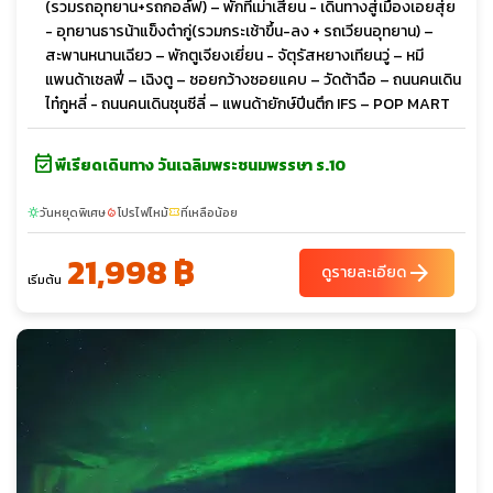
(รวมรถอุทยาน+รถกอล์ฟ) – พักที่เม่าเสี้ยน - เดินทางสู่เมืองเอยสุ่ย
- อุทยานธารน้าแข็งต๋ากู่(รวมกระเช้าขึ้น-ลง + รถเวียนอุทยาน) –
สะพานหนานเฉียว – พักตูเจียงเยี่ยน - จัตุรัสหยางเทียนวู่ – หมี
แพนด้าเซลฟี่ – เฉิงตู – ซอยกว้างซอยแคบ – วัดต้าฉือ – ถนนคนเดิน
ไท๋กูหลี่ - ถนนคนเดินชุนซีลี่ – แพนด้ายักษ์ปีนตึก IFS – POP MART
event_available
พีเรียดเดินทาง วันเฉลิมพระชนมพรรษา ร.10
วันหยุดพิเศษ
โปรไฟไหม้
ที่เหลือน้อย
sunny
local_fire_department
confirmation_number
21,998 ฿
arrow_forward
ดูรายละเอียด
เริ่มต้น