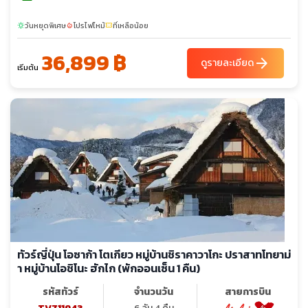
วันหยุดพิเศษ
โปรไฟไหม้
ที่เหลือน้อย
sunny
local_fire_department
confirmation_number
36,899 ฿
arrow_forward
ดูรายละเอียด
เริ่มต้น
ทัวร์ญี่ปุ่น โอซาก้า โตเกียว หมู่บ้านชิราคาวาโกะ ปราสาทโทยาม่
า หมู่บ้านโอชิโนะ ฮักไก (พักออนเซ็น 1 คืน)
รหัสทัวร์
จำนวนวัน
สายการบิน