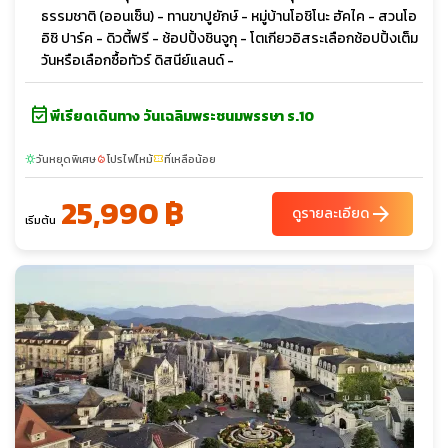
ธรรมชาติ (ออนเซ็น) - ทานขาปูยักษ์ - หมู่บ้านโอชิโนะ ฮัคไค - สวนโอ
อิชิ ปาร์ค - ดิวตี้ฟรี - ช้อปปิ้งชินจูกุ - โตเกียวอิสระเลือกช้อปปิ้งเต็ม
วันหรือเลือกซื้อทัวร์ ดิสนีย์แลนด์ -
event_available
พีเรียดเดินทาง วันเฉลิมพระชนมพรรษา ร.10
วันหยุดพิเศษ
โปรไฟไหม้
ที่เหลือน้อย
sunny
local_fire_department
confirmation_number
25,990 ฿
arrow_forward
ดูรายละเอียด
เริ่มต้น