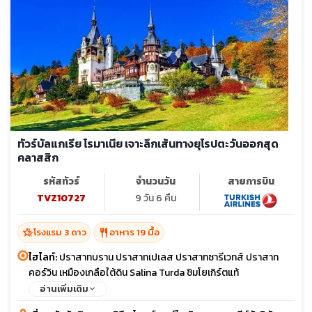
ทัวร์บัลแกเรีย โรมาเนีย เจาะลึกเส้นทางยุโรปตะวันออกสุด
คลาสสิก
รหัสทัวร์
จำนวนวัน
สายการบิน
TVZ10727
9 วัน 6 คืน
hotel_class
restaurant
โรงแรม 3 ดาว
อาหาร 19 มื้อ
ไฮไลท์:
ปราสาทบราน ปราสาทเปเลส ปราสาทซารีเวทส์ ปราสาท
คอร์วิน เหมืองเกลือใต้ดิน Salina Turda ชิมโยเกิร์ตแท้
อ่านเพิ่มเติม