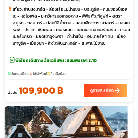
เที่ยว:
ย่านมงมาร์ต - ล่องเรือแม่น้ำแซน - ประตูชัย - ถนนชองป์เอลิ
เซ่ - หอไอเฟล - มหาวิหารนอเทรอดาม - พิพิธภัณฑ์ลูฟท์ - สตรา
สบูร์ก - กอลมาร์ - บ่อหมีสีน้ำตาล - หอนาฬิกาดาราศาสตร์ - มองเท
รอซ์ - ปราสาทซิลยอง - เซอร์แมท - ยอดเขาแมททอร์ฮอร์น - กรอน
เนอร์แกรต - ยอดเขาจูงเฟรา - ถ้ำน้ำแข็ง - อินเตอร์ลาเคน - เมือง
เก่าซูริค - เมืองซุก - สิงโตหินแกะสลัก - สะพานไม้ชาเป
event_available
พีเรียดเดินทาง วันเฉลิมพระชนมพรรษา ร.10
วันหยุดพิเศษ
โปรไฟไหม้
ที่เหลือน้อย
sunny
local_fire_department
confirmation_number
109,900 ฿
arrow_forward
ดูรายละเอียด
เริ่มต้น