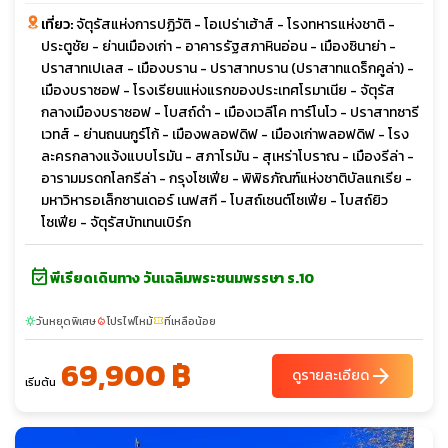
เที่ยว:
จัตุรัสแห่งการปฏิวัติ - โอเปร่าเฮ้าส์ - โรงทหารแห่งชาติ -
ประตูชัย - ย่านเมืองเก่า - อาคารรัฐสภาหินอ่อน - เมืองซินาย่า -
ปราสาทเปเลส - เมืองบราน - ปราสาทบราน (ปราสาทแดร็กคูล่า) -
เมืองบราซอฟ - โรงเรียนแห่งแรกของประเทศโรมาเนีย - จัตุรัส
กลางเมืองบราซอฟ - โบสถ์ดำ - เมืองเวลีโค ทาร์โนโว - ปราสาทซารี
เวทส์ - ย่านถนนกูร์โก้ - เมืองพลอฟดิฟ - เมืองเก่าพลอฟดิฟ - โรง
ละครกลางแจ้งแบบโรมัน - สภาโรมัน - สุเหร่าโบราณ - เมืองรีล่า -
อารามมรดกโลกรีล่า - กรุงโซเฟีย - พิพิธภัณฑ์แห่งชาติบัลแกเรีย -
มหาวิหารอเล็กซานเดอร์ เนฟสกี - โบสถ์เซนต์โซเฟีย - โบสถ์ยิว
โซเฟีย - จัตุรัสบัทเทนเบิร์ก
event_available
พีเรียดเดินทาง วันเฉลิมพระชนมพรรษา ร.10
วันหยุดพิเศษ
โปรไฟไหม้
ที่เหลือน้อย
sunny
local_fire_department
confirmation_number
69,900 ฿
arrow_forward
ดูรายละเอียด
เริ่มต้น