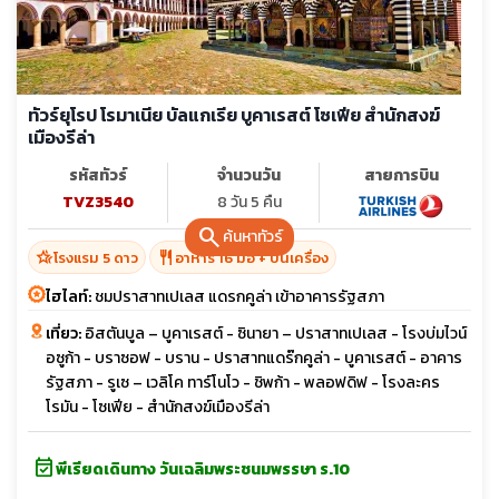
ทัวร์ยุโรป โรมาเนีย บัลแกเรีย บูคาเรสต์ โซเฟีย สำนักสงฆ์
เมืองรีล่า
รหัสทัวร์
จำนวนวัน
สายการบิน
TVZ3540
8 วัน 5 คืน
search
ค้นหาทัวร์
hotel_class
restaurant
โรงแรม 5 ดาว
อาหาร 16 มื้อ + บนเครื่อง
ไฮไลท์:
ชมปราสาทเปเลส แดรกคูล่า เข้าอาคารรัฐสภา
เที่ยว:
อิสตันบูล – บูคาเรสต์ - ซินายา – ปราสาทเปเลส - โรงบ่มไวน์
อซูก้า - บราซอฟ - บราน - ปราสาทแดร๊กคูล่า - บูคาเรสต์ - อาคาร
รัฐสภา - รูเซ – เวลิโค ทาร์โนโว - ชิพก้า - พลอฟดิฟ - โรงละคร
โรมัน - โซเฟีย - สำนักสงฆ์เมืองรีล่า
event_available
พีเรียดเดินทาง วันเฉลิมพระชนมพรรษา ร.10