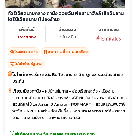
ทัวร์เวียดนามกลาง ดานัง ฮอยอัน พักบาน่าฮิลล์ เช็คอินซาน
โตรินีเวียดนาม (ไม่ลงร้าน)
รหัสทัวร์
จำนวนวัน
สายการบิน
TVZ9962
3 วัน 2 คืน
hotel_class
restaurant
โรงแรม 4 ดาว
อาหาร 6 มื้อ + บนเครื่อง
shopping_cart_off
ไม่เข้าร้านรัฐบาล
ไฮไลท์:
ล่องเรือกระด้ง Buffet นานาชาติ ชาบูทะเล รวมบัตรเข้าชม
ประกัน
เที่ยว:
เมืองดานัง - หมู่บ้านกั้มทาน - ล่องเรือกระด้ง - เมืองโบ
ราณฮอยอัน - บานาฮิลล์ - กระเช้าไฟฟ้าซันเวิลด์ - สะพานมือสีทอง -
สวนดอกไม้ Le Jardin D Amour - POPMART - สวนสนุกแฟนตาซี
พาร์ค - APEC Park - วัดหลินอึ้ง - Son Tra Marina Café - ตลาด
ฮาน - สะพานมังกร - สะพานแห่งความรัก
event_available
พีเรียดเดินทาง วันเฉลิมพระชนมพรรษา ร.10