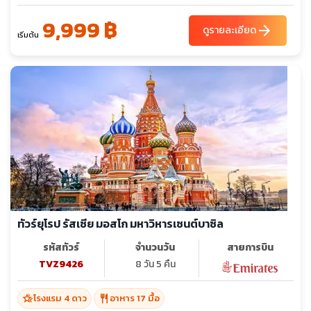
9,999 ฿
arrow_forward
ดูรายละเอียด
เริ่มต้น
ทัวร์ยุโรป รัสเซีย มอสโก มหาวิหารเซนต์บาซิล
รหัสทัวร์
จำนวนวัน
สายการบิน
TVZ9426
8 วัน 5 คืน
hotel_class
restaurant
โรงแรม 4 ดาว
อาหาร 17 มื้อ