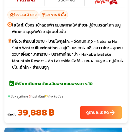
TVZ11943
6 วัน 4 คืน
hotel_class
restaurant
โรงแรม 3 ดาว
อาหาร 9 มื้อ
ไฮไลท์:
นั่งกระเช้าลอยฟ้า ชมเทศกาลไฟ เที่ยวหมู่บ้านมรดกโลก เมนู
พิเศษ ชาบูบุฟเฟต์ ขาปูแบบไม่อั้น
เที่ยว:
ย่านชินไซบาชิ - ป้ายไฟกูลิโกะ - วัดคินคะคุจิ - Nabana No
Sato Winter Illumination - หมู่บ้านมรดกโลกชิราคาวาโกะ - จุดชม
วิวชายฝั่งอามาฮาราชิ - ปราสาทโทยาม่า - Hakuba Iwatake
Mountain Resort - Ao Lakeside Café - ทะเลสาบซูวะ - หมู่บ้านโอ
ชิโนะฮักไก - ย่านชินจูกุ
event_available
พีเรียดเดินทาง วันเฉลิมพระชนมพรรษา ร.10
วันหยุดพิเศษ
โปรไฟไหม้
ที่เหลือน้อย
sunny
local_fire_department
confirmation_number
39,888 ฿
arrow_forward
ดูรายละเอียด
เริ่มต้น