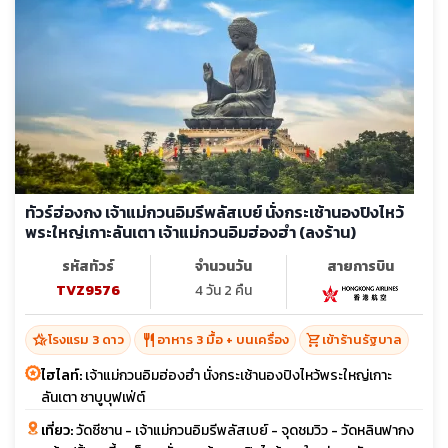
ทัวร์ฮ่องกง เจ้าแม่กวนอิมรีพลัสเบย์ นั่งกระเช้านองปิงไหว้
พระใหญ่เกาะลันเตา เจ้าแม่กวนอิมฮ่องฮำ (ลงร้าน)
รหัสทัวร์
จำนวนวัน
สายการบิน
TVZ9576
4 วัน 2 คืน
hotel_class
restaurant
shopping_cart
โรงแรม 3 ดาว
อาหาร 3 มื้อ + บนเครื่อง
เข้าร้านรัฐบาล
ไฮไลท์:
เจ้าแม่กวนอิมฮ่องฮำ นั่งกระเช้านองปิงไหว้พระใหญ่เกาะ
ลันเตา ชาบูบุฟเฟ่ต์
เที่ยว:
วัดซีซาน - เจ้าแม่กวนอิมรีพลัสเบย์ - จุดชมวิว - วัดหลินฟากง