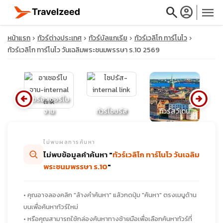
search
account_circle
menu
หน้าแรก
ทัวร์ต่างประเทศ
ทัวร์บัลแกเรีย
ทัวร์เวลิโก ทาร์โนโว
ทัวร์เวลิโก ทาร์โนโว วันเฉลิมพระชนมพรรษา ร.10 2569
close
arrow_circle_left
arrow_circle_right
ทัวร์อาเซอร์ไบ
ี
จาน
ทัวร์ไซปรัส
ทัวร์สวีเดน
ท
travel_explore
ไม่พบผลการค้นหา
calendar_month
ไม่พบข้อมูลคำค้นหา "
ทัวร์เวลิโก ทาร์โนโว วันเฉลิม
พระชนมพรรษา ร.10
"
search
• คุณอาจลองคลิก "ล้างคำค้นหา" แล้วกดปุ่ม "ค้นหา" ตรงเมนูด้าน
บนเพื่อค้นหาทัวร์ใหม่
• หรือคุณสามารถใช้กล่องค้นหาทางซ้ายมือเพื่อเลือกค้นหาทัวร์ที่