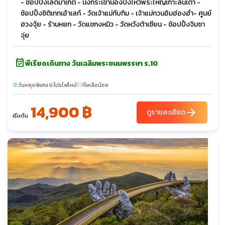
- ช้อปปิ้งเลดี้มาเก็ต - นั่งกระเช้านองปิงไหว้พระใหญ่เกาะลันเตา -
ช้อปปิ้งซิติเกทเอ้าเลท์ - วัดเจ้าแม่ทับทิม - เจ้าแม่กวนอิมฮ่องฮำ- ศูนย์
ฮวงจุ้ย - ร้านหยก - วัดแชกงหมิว - วัดหวังต้าเซียน - ช้อปปิ้งจิมซา
จุ่ย
event_available
พีเรียดเดินทาง วันเฉลิมพระชนมพรรษา ร.10
วันหยุดพิเศษ
โปรไฟไหม้
ที่เหลือน้อย
sunny
local_fire_department
confirmation_number
14,900 ฿
arrow_forward
ดูรายละเอียด
เริ่มต้น