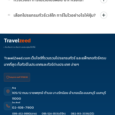
บางโปรแกรมมีโปรผ่อน 0% หรือโปรโมชั่นบัตรเครดิตตามเงื่อนไขที่
เลือกโปรแกรมทัวร์เวลิโก ทาร์โนโวอย่างไรให้คุ้ม?
03
บริษัทกำหนด สามารถดูสัญลักษณ์โปรโมชั่นในรายการทัวร์แต่ละ
รายการได้
ควรดูจำนวนวัน ไฮไลต์ที่รวมจริง โรงแรม สายการบิน มื้ออาหาร และ
ช่วงราคา ไม่ควรเทียบจากราคาต่ำสุดเพียงอย่างเดียว
Travel
zeed
เริ่มต้นการเดินทางของคุณได้ที่นี่
TravelZeed.com เว็บไซต์ที่รวมรวมโปรแกรมทัวร์ และแพ็กเกจทัวร์ครบ
มากที่สุด ทั้งทัวร์ในประเทศและทัวร์ต่างประเทศ ง่ายๆ
ใบอนุญาต เลขที่ 11/08038
ที่อยู่
105/12 ถนน ราชพฤกษ์ ตำบล บางรักน้อย อำเภอเมืองนนทบุรี นนทบุรี
11000
โทรศัพท์
02-108-7900
099-432-9990
(อาย)
095-524-5513
(เติร์ก)
082-913-3336
(นินิ)