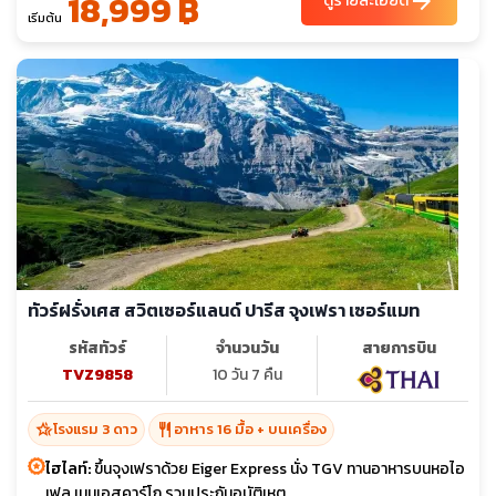
18,999 ฿
arrow_forward
ดูรายละเอียด
เริ่มต้น
ทัวร์ฝรั่งเศส สวิตเซอร์แลนด์ ปารีส จุงเฟรา เซอร์แมท
รหัสทัวร์
จำนวนวัน
สายการบิน
TVZ9858
10 วัน 7 คืน
hotel_class
restaurant
โรงแรม 3 ดาว
อาหาร 16 มื้อ + บนเครื่อง
ไฮไลท์:
ขึ้นจุงเฟราด้วย Eiger Express นั่ง TGV ทานอาหารบนหอไอ
เฟล เมนูเอสคาร์โก รวมประกันอุบัติเหตุ