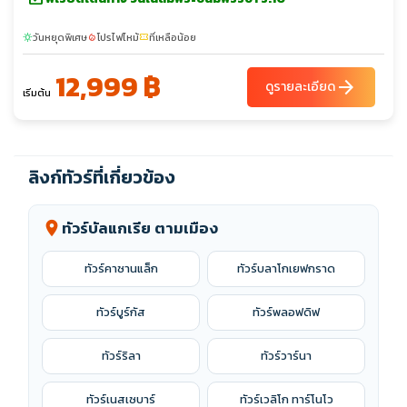
วันหยุดพิเศษ
โปรไฟไหม้
ที่เหลือน้อย
sunny
local_fire_department
confirmation_number
12,999 ฿
arrow_forward
ดูรายละเอียด
เริ่มต้น
ลิงก์ทัวร์ที่เกี่ยวข้อง
ทัวร์บัลแกเรีย ตามเมือง
location_on
ทัวร์คาซานแล็ก
ทัวร์บลาโกเยฟกราด
ทัวร์บูร์กัส
ทัวร์พลอฟดิฟ
ทัวร์ริลา
ทัวร์วาร์นา
ทัวร์เนสเซบาร์
ทัวร์เวลิโก ทาร์โนโว