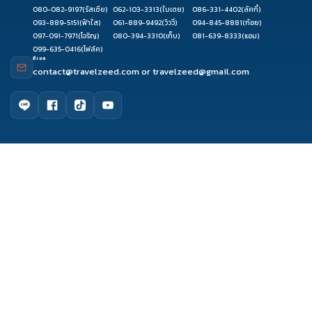
080-082-9197
(รัสเซีย)
062-103-3313
(ใบเตย)
086-331-4402
(ลัคกี้)
093-889-5151
(ฟ้าใส)
061-889-9492
(วิววี่)
094-845-8881
(ก้อย)
097-091-7971
(โจริญ)
080-394-3310
(เก็บ)
081-639-8333
(แอม)
099-635-0416
(โฟล์ค)
อีเมล
contact@travelzeed.com
or
travelzeed@gmail.com
ดูรีวิว
จองผ่านแชท
จองผ่านไลน์
โทรจองทัวร์
เมนูหลัก
หน้าแรก
จัดกรุ๊ปทัวร์
เกี่ยวกับเรา
ติดต่อเรา
รีวิว Travelzeed