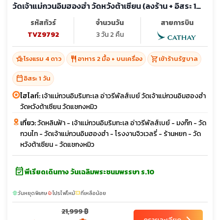
วัดเจ้าแม่กวนอิมฮองฮำ วัดหวังต้าเซียน (ลงร้าน + อิสระ 1
วัน)
รหัสทัวร์
จำนวนวัน
สายการบิน
TVZ9792
3 วัน 2 คืน
hotel_class
restaurant
shopping_cart
โรงแรม 4 ดาว
อาหาร 2 มื้อ + บนเครื่อง
เข้าร้านรัฐบาล
calendar_today
อิสระ 1 วัน
ไฮไลท์:
เจ้าแม่กวนอิมริมทะเล อ่าวรีพัลส์เบย์ วัดเจ้าแม่กวนอิมฮองฮำ
วัดหวังต้าเซียน วัดแชกงหมิว
เที่ยว:
วัดหลินฟ้า - เจ้าแม่กวนอิมริมทะเล อ่าวรีพัลส์เบย์ - มงก๊ก - วัด
กวนไท - วัดเจ้าแม่กวนอิมฮองฮำ - โรงงานจิวเวลรี่ - ร้านหยก - วัด
หวังต้าเซียน - วัดแชกงหมิว
event_available
พีเรียดเดินทาง วันเฉลิมพระชนมพรรษา ร.10
วันหยุดพิเศษ
โปรไฟไหม้
ที่เหลือน้อย
sunny
local_fire_department
confirmation_number
21,999 ฿