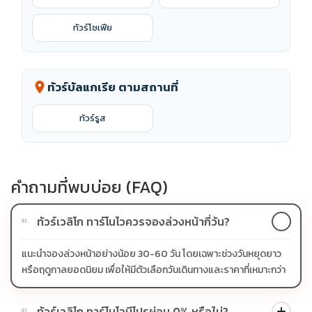
ทัวร์โซเฟีย
ทัวร์บัลแกเรีย ตามสถานที่
location_on
ทัวร์รูส
คำถามที่พบบ่อย (FAQ)
ทัวร์เวลิโก ทาร์โนโวควรจองล่วงหน้ากี่วัน?
01
แนะนำจองล่วงหน้าอย่างน้อย 30-60 วัน โดยเฉพาะช่วงวันหยุดยาว
หรือฤดูกาลยอดนิยม เพื่อให้มีตัวเลือกวันเดินทางและราคาที่เหมาะกว่า
ทัวร์เวลิโก ทาร์โนโวมีโปรผ่อน 0% หรือไม่?
02