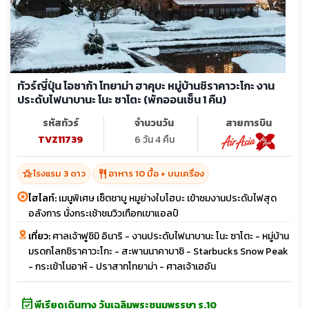
ทัวร์ญี่ปุ่น โอซาก้า โทยาม่า ฮาคุบะ หมู่บ้านชิราคาวะโกะ งาน
ประดับไฟนาบานะ โนะ ซาโตะ (พักออนเซ็น 1 คืน)
รหัสทัวร์
จำนวนวัน
สายการบิน
TVZ11739
6 วัน 4 คืน
hotel_class
restaurant
โรงแรม 3 ดาว
อาหาร 10 มื้อ + บนเครื่อง
ไฮไลท์:
เมนูพิเศษ เซ็ตชาบู หมูย่างใบโฮบะ เข้าชมงานประดับไฟสุด
อลังการ นั่งกระเช้าชมวิวเทือกเขาแอลป์
เที่ยว:
ศาลเจ้าฟูชิมิ อินาริ - งานประดับไฟนาบานะ โนะ ซาโตะ - หมู่บ้าน
มรดกโลกชิราคาวะโกะ - สะพานนาคาบาชิ - Starbucks Snow Peak
- กระเช้าโนอาห์ - ปราสาทโทยาม่า - ศาลเจ้าเฮอัน
event_available
พีเรียดเดินทาง วันเฉลิมพระชนมพรรษา ร.10