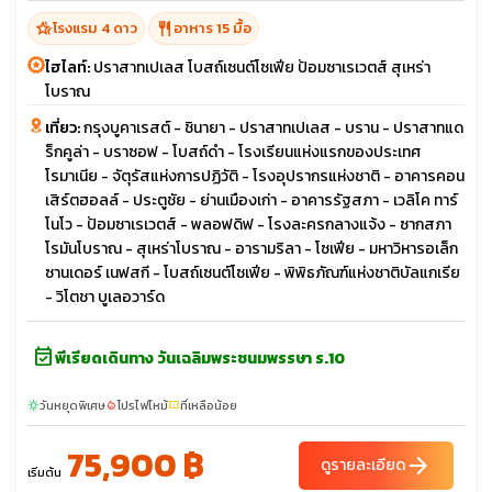
hotel_class
restaurant
โรงแรม 4 ดาว
อาหาร 15 มื้อ
ไฮไลท์:
ปราสาทเปเลส โบสถ์เซนต์โซเฟีย ป้อมซาเรเวตส์ สุเหร่า
โบราณ
เที่ยว:
กรุงบูคาเรสต์ - ชินายา - ปราสาทเปเลส - บราน - ปราสาทแด
ร็กคูล่า - บราซอฟ - โบสถ์ดำ - โรงเรียนแห่งแรกของประเทศ
โรมาเนีย - จัตุรัสแห่งการปฏิวัติ - โรงอุปรากรแห่งชาติ - อาคารคอน
เสิร์ตฮอลล์ - ประตูชัย - ย่านเมืองเก่า - อาคารรัฐสภา - เวลิโค ทาร์
โนโว - ป้อมซาเรเวตส์ - พลอฟดิฟ - โรงละครกลางแจ้ง - ซากสภา
โรมันโบราณ - สุเหร่าโบราณ - อารามริลา - โซเฟีย - มหาวิหารอเล็ก
ซานเดอร์ เนฟสกี - โบสถ์เซนต์โซเฟีย - พิพิธภัณฑ์แห่งชาติบัลแกเรีย
- วิโตชา บูเลอวาร์ด
event_available
พีเรียดเดินทาง วันเฉลิมพระชนมพรรษา ร.10
วันหยุดพิเศษ
โปรไฟไหม้
ที่เหลือน้อย
sunny
local_fire_department
confirmation_number
75,900 ฿
arrow_forward
ดูรายละเอียด
เริ่มต้น