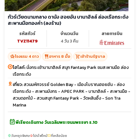
ทัวร์เวียดนามกลาง ดานัง ฮอยอัน บานาฮิลล์ ล่องเรือกระด้ง
สะพานมือทองคำ (ลงร้าน)
รหัสทัวร์
จำนวนวัน
สายการบิน
TVZ11479
4 วัน 3 คืน
hotel_class
restaurant
shopping_cart
โรงแรม 4 ดาว
อาหาร 8 มื้อ
เข้าร้านรัฐบาล
ไฮไลท์:
นั่งกระเช้าบานาฮิลล์ สนุก Fantasy Park ชมสะพานมือ ล่อง
เรือกระดัง
เที่ยว:
สวนมหัศจรรย์ Golden Bay - เมืองโบราณฮอยอัน - ล่อง
เรือกระดัง - สะพานมังกร - APEC PARK - บานาฮิลล์ - สะพานมือ -
สวนดอกไม้ - สวนสนุก Fantasy Park - วัดหลินอึ้ง - Son Tra
Marina
event_available
พีเรียดเดินทาง วันเฉลิมพระชนมพรรษา ร.10
วันหยุดพิเศษ
โปรไฟไหม้
ที่เหลือน้อย
sunny
local_fire_department
confirmation_number