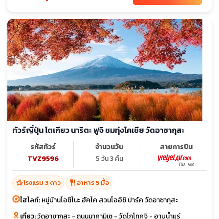
ทัวร์ญี่ปุ่น โตเกียว นาริตะ ฟูจิ ชมทุ่งโคเชีย วัดอาซากุสะ
รหัสทัวร์
จำนวนวัน
สายการบิน
TVZ9596
5 วัน 3 คืน
hotel_class
restaurant
โรงแรม 3 ดาว
อาหาร 5 มื้อ
ไฮไลท์:
หมู่บ้านโอชิโนะ ฮัคไค สวนโออิชิ ปาร์ค วัดอาซากุสะ
เที่ยว:
วัดอาซากุสะ - ถนนนาคามิเซ - วัดโกโทคุจิ - อาบน้ำแร่