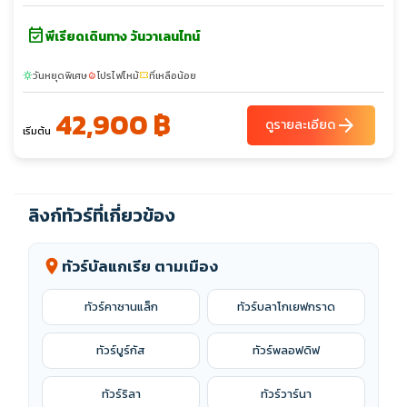
event_available
พีเรียดเดินทาง วันวาเลนไทน์
วันหยุดพิเศษ
โปรไฟไหม้
ที่เหลือน้อย
sunny
local_fire_department
confirmation_number
42,900 ฿
arrow_forward
ดูรายละเอียด
เริ่มต้น
ลิงก์ทัวร์ที่เกี่ยวข้อง
ทัวร์บัลแกเรีย ตามเมือง
location_on
ทัวร์คาซานแล็ก
ทัวร์บลาโกเยฟกราด
ทัวร์บูร์กัส
ทัวร์พลอฟดิฟ
ทัวร์ริลา
ทัวร์วาร์นา