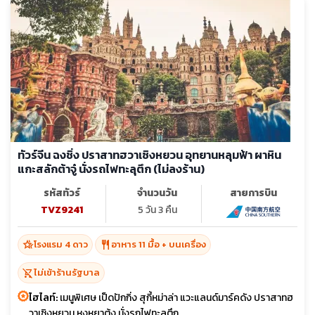
ทัวร์จีน ฉงชิ่ง ปราสาทฮวาเซิงหยวน อุทยานหลุมฟ้า ผาหิน
แกะสลักต้าจู๋ นั่งรถไฟทะลุตึก (ไม่ลงร้าน)
รหัสทัวร์
จำนวนวัน
สายการบิน
TVZ9241
5 วัน 3 คืน
hotel_class
restaurant
โรงแรม 4 ดาว
อาหาร 11 มื้อ + บนเครื่อง
shopping_cart_off
ไม่เข้าร้านรัฐบาล
ไฮไลท์:
เมนูพิเศษ เป็ดปักกิ่ง สุกี้หม่าล่า แวะแลนด์มาร์คดัง ปราสาทฮ
วาเซิงหยวน หงหยาต้ง นั่งรถไฟทะลุตึก