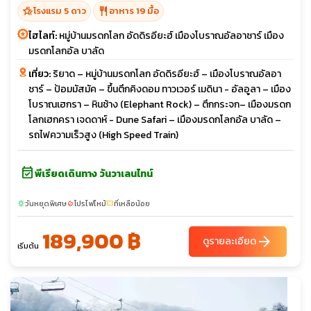
hotel_class
restaurant
โรงแรม 5 ดาว
อาหาร 19 มื้อ
ไฮไลท์:
หมู่บ้านมรดกโลก อัดดิรอียะฮ์ เมืองโบราณอัลอาชาร์ เมือง
มรดกโลกอัล บาลัด
เที่ยว:
ริยาด – หมู่บ้านมรดกโลก อัดดิรอียะฮ์ – เมืองโบราณอัลอา
ชาร์ – ป้อมมัสมัค – ขึ้นตึกคิงดอม ทาวเวอร์ เมดินา - อัลอูลา – เมือง
โบราณเฮกรา – หินช้าง (Elephant Rock) – ตึกกระจก– เมืองมรดก
โลกเฮกครา เจดดาห์ - Dune Safari – เมืองมรดกโลกอัล บาลัด –
รถไฟความเร็วสูง (High Speed Train)
event_available
พีเรียดเดินทาง วันวาเลนไทน์
วันหยุดพิเศษ
โปรไฟไหม้
ที่เหลือน้อย
sunny
local_fire_department
confirmation_number
189,900 ฿
arrow_forward
ดูรายละเอียด
เริ่มต้น