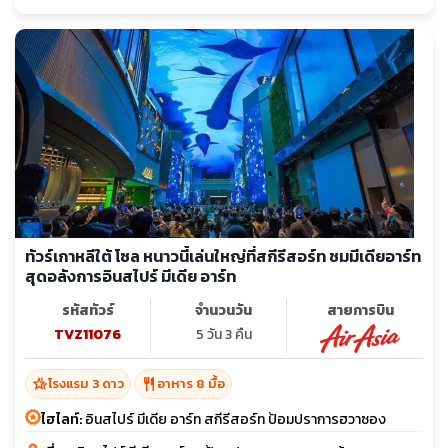
ทัวร์เกาหลีใต้ โซล หนาวนี้เล่นใหญ่ที่สกีรีสอร์ท ชมมีเดียอาร์ท
สุดอลังการอินสไปร์ มีเดีย อาร์ท
รหัสทัวร์
จำนวนวัน
สายการบิน
TVZ11076
5 วัน 3 คืน
hotel_class
restaurant
โรงแรม 3 ดาว
อาหาร 8 มื้อ
ไฮไลท์:
อินสไปร์ มีเดีย อาร์ท สกีรีสอร์ท ป้อมปราการฮวาซอง