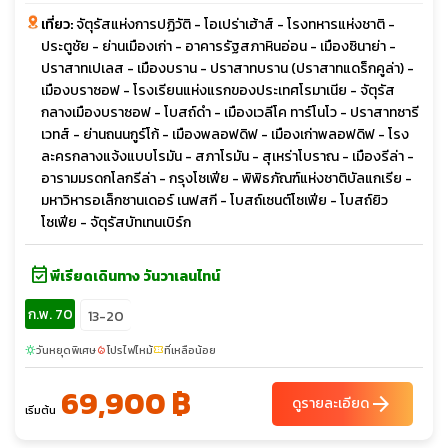
เที่ยว:
จัตุรัสแห่งการปฏิวัติ - โอเปร่าเฮ้าส์ - โรงทหารแห่งชาติ -
ประตูชัย - ย่านเมืองเก่า - อาคารรัฐสภาหินอ่อน - เมืองซินาย่า -
ปราสาทเปเลส - เมืองบราน - ปราสาทบราน (ปราสาทแดร็กคูล่า) -
เมืองบราซอฟ - โรงเรียนแห่งแรกของประเทศโรมาเนีย - จัตุรัส
กลางเมืองบราซอฟ - โบสถ์ดำ - เมืองเวลีโค ทาร์โนโว - ปราสาทซารี
เวทส์ - ย่านถนนกูร์โก้ - เมืองพลอฟดิฟ - เมืองเก่าพลอฟดิฟ - โรง
ละครกลางแจ้งแบบโรมัน - สภาโรมัน - สุเหร่าโบราณ - เมืองรีล่า -
อารามมรดกโลกรีล่า - กรุงโซเฟีย - พิพิธภัณฑ์แห่งชาติบัลแกเรีย -
มหาวิหารอเล็กซานเดอร์ เนฟสกี - โบสถ์เซนต์โซเฟีย - โบสถ์ยิว
โซเฟีย - จัตุรัสบัทเทนเบิร์ก
event_available
พีเรียดเดินทาง วันวาเลนไทน์
ก.พ. 70
13-20
วันหยุดพิเศษ
โปรไฟไหม้
ที่เหลือน้อย
sunny
local_fire_department
confirmation_number
69,900 ฿
arrow_forward
ดูรายละเอียด
เริ่มต้น