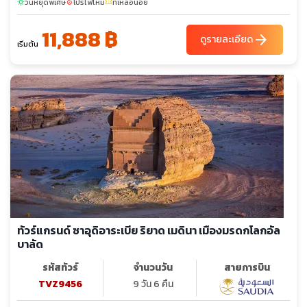
วันหยุดพิเศษ
โปรไฟไหม้
ที่เหลือน้อย
sunny
local_fire_department
confirmation_number
11,888 ฿
arrow_forward
ดูรายละเอียด
เริ่มต้น
ทัวร์แกรนด์ ซาอุดิอาระเบีย ริยาด เมดินา เมืองมรดกโลกอัล
บาลัด
รหัสทัวร์
จำนวนวัน
สายการบิน
TVZ9456
9 วัน 6 คืน