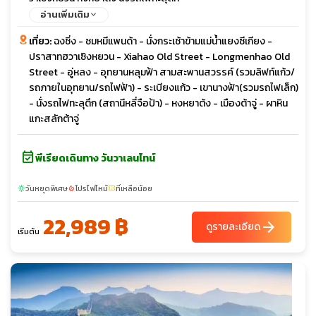
อ่านเพิ่มเติม
เที่ยว:
ฉงชิ่ง - ชมหมีแพนด้า - นั่งกระเช้าข้ามแม่น้ำแยงซีเกียง -
ปราสาทฮวาเซิงหยวน - Xiahao Old Street - Longmenhao Old
Street - อู่หลง - อุทยานหลุมฟ้า สามสะพานสวรรค์ (รวมลิฟท์แก้ว/
รถภายในอุทยาน/รถไฟฟ้า) - ระเบียงแก้ว - เขานางฟ้า(รวมรถไฟเล็ก)
- นั่งรถไฟทะลุตึก (สถานีหลี่จือป้า) - หงหยาต้ง - เมืองต้าจู่ - ผาหิน
แกะสลักต้าจู่
event_available
พีเรียดเดินทาง วันวาเลนไทน์
วันหยุดพิเศษ
โปรไฟไหม้
ที่เหลือน้อย
sunny
local_fire_department
confirmation_number
22,989 ฿
arrow_forward
ดูรายละเอียด
เริ่มต้น