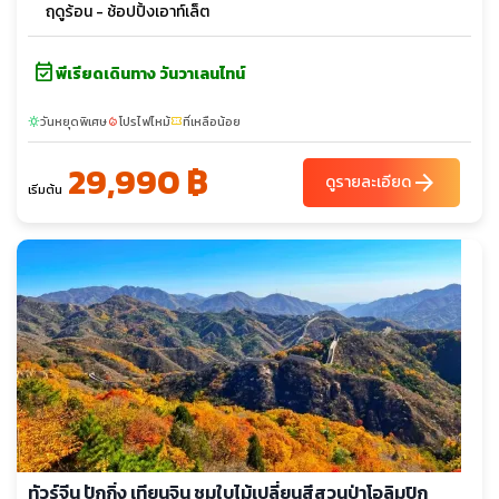
ฤดูร้อน - ช้อปปิ้งเอาท์เล็ต
event_available
พีเรียดเดินทาง วันวาเลนไทน์
วันหยุดพิเศษ
โปรไฟไหม้
ที่เหลือน้อย
sunny
local_fire_department
confirmation_number
29,990 ฿
arrow_forward
ดูรายละเอียด
เริ่มต้น
ทัวร์จีน ปักกิ่ง เทียนจิน ชมใบไม้เปลี่ยนสีสวนป่าโอลิมปิก