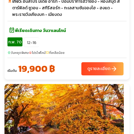
เที่ยว:
อินสไปร์ มีเดีย อาร์ท - ป้อมปราการฮวาซอง - ห้องสมุด ส
ตาร์ฟิลด์ ซูวอน - สกีรีสอร์ท - ทะเลสาบซันจองโฮ - ฮงแด -
พระราชวังเคียงบก - เมียงดง
event_available
พีเรียดเดินทาง วันวาเลนไทน์
ก.พ. 70
12-16
วันหยุดพิเศษ
โปรไฟไหม้
ที่เหลือน้อย
sunny
local_fire_department
confirmation_number
19,900 ฿
arrow_forward
ดูรายละเอียด
เริ่มต้น