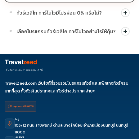
ทัวร์เวลิโก ทาร์โนโวมีโปรผ่อน 0% หรือไม่?
02
บางโปรแกรมมีโปรผ่อน 0% หรือโปรโมชั่นบัตรเครดิตตามเงื่อนไขที่
เลือกโปรแกรมทัวร์เวลิโก ทาร์โนโวอย่างไรให้คุ้ม?
03
บริษัทกำหนด สามารถดูสัญลักษณ์โปรโมชั่นในรายการทัวร์แต่ละ
รายการได้
ควรดูจำนวนวัน ไฮไลต์ที่รวมจริง โรงแรม สายการบิน มื้ออาหาร และ
ช่วงราคา ไม่ควรเทียบจากราคาต่ำสุดเพียงอย่างเดียว
Travel
zeed
เริ่มต้นการเดินทางของคุณได้ที่นี่
TravelZeed.com เว็บไซต์ที่รวมรวมโปรแกรมทัวร์ และแพ็กเกจทัวร์ครบ
มากที่สุด ทั้งทัวร์ในประเทศและทัวร์ต่างประเทศ ง่ายๆ
ใบอนุญาต เลขที่ 11/08038
ที่อยู่
105/12 ถนน ราชพฤกษ์ ตำบล บางรักน้อย อำเภอเมืองนนทบุรี นนทบุรี
11000
โทรศัพท์