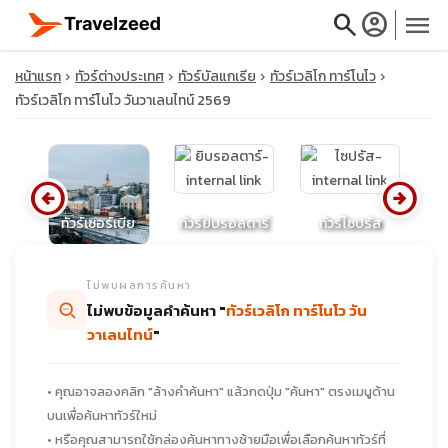
search
account_circle
menu
หน้าแรก
ทัวร์ต่างประเทศ
ทัวร์บัลแกเรีย
ทัวร์เวลิโก ทาร์โนโว
ทัวร์เวลิโก ทาร์โนโว วันวาเลนไทน์ 2569
close
arrow_circle_left
arrow_circle_right
ก
ทัวร์เซอร์เบีย
ทัวร์ยิบรอลตาร์
ทัวร์ไซปรัส
ท
travel_explore
ไม่พบผลการค้นหา
calendar_month
ไม่พบข้อมูลคำค้นหา "
ทัวร์เวลิโก ทาร์โนโว วัน
วาเลนไทน์
"
search
• คุณอาจลองคลิก "ล้างคำค้นหา" แล้วกดปุ่ม "ค้นหา" ตรงเมนูด้าน
บนเพื่อค้นหาทัวร์ใหม่
• หรือคุณสามารถใช้กล่องค้นหาทางซ้ายมือเพื่อเลือกค้นหาทัวร์ที่