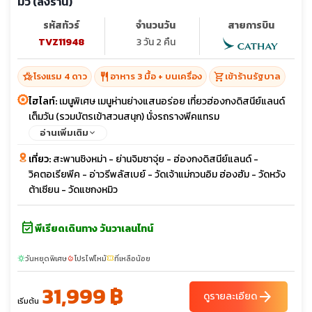
มิว (ลงร้าน)
รหัสทัวร์
จำนวนวัน
สายการบิน
TVZ11948
3 วัน 2 คืน
hotel_class
restaurant
shopping_cart
โรงแรม 4 ดาว
อาหาร 3 มื้อ + บนเครื่อง
เข้าร้านรัฐบาล
ไฮไลท์:
เมนูพิเศษ เมนูห่านย่างแสนอร่อย เที่ยวฮ่องกงดิสนีย์แลนด์
เต็มวัน (รวมบัตรเข้าสวนสนุก) นั่งรถรางพีคแทรม
อ่านเพิ่มเติม
เที่ยว:
สะพานชิงหม่า - ย่านจิมซาจุ่ย - ฮ่องกงดิสนีย์แลนด์ -
วิคตอเรียพีค - อ่าวรีพลัสเบย์ - วัดเจ้าแม่กวนอิม ฮ่องฮัม - วัดหวัง
ต้าเซียน - วัดแชกงหมิว
event_available
พีเรียดเดินทาง วันวาเลนไทน์
วันหยุดพิเศษ
โปรไฟไหม้
ที่เหลือน้อย
sunny
local_fire_department
confirmation_number
31,999 ฿
arrow_forward
ดูรายละเอียด
เริ่มต้น