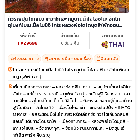
ทัวร์ญี่ปุ่น โตเกียว คาวาโกเอะ หมู่บ้านน้ำใสโอชิโนะ ฮักไก
อุโมงค์ใบเมเปิ้ล โมมิจิ ไคโร หลวงพ่อโตไดบุตสิ(พักออน
เซ็น1คืน) (อิสระ 1 วัน)
รหัสทัวร์
จำนวนวัน
สายการบิน
TVZ9698
6 วัน 3 คืน
hotel_class
restaurant
calendar_today
โรงแรม 3 ดาว
อาหาร 6 มื้อ + บนเครื่อง
อิสระ 1 วัน
ไฮไลท์:
อุโมงค์ใบเมเปิ้ล โมมิจิ ไคโร หมู่บ้านน้ำใสโอชิโนะ ฮักไก พิเศษ
เมนู บุฟเฟ่ต์ ขาปู
เที่ยว:
เมืองคาวาโกเอะ – หอระฆังโทคิโนะคาเนะ – หมู่บ้านน้ำใสโอชิโนะ
ฮักไก – แช่น้ำแร่ธรรมชาติ – บุฟเฟ่ต์ ขาปู - ชมวิวฟูจิ ริมทะเลสาบคา
วากุจิโกะ – อุโมงค์ใบเมเปิ้ล โมมิจิ ไคโร – กิจกรรม ชงชาญี่ปุ่น – เมือง
ฟูจิโนะมิยะ – วัดไทเซคิจิ – เมืองโยโกฮาม่า – แหล่งช้อปปิ้ง MINATO
MIRAI21 - อิสระช้อปปิ้งในโตเกียว หรือเลือกซื้อ ทัวร์โตเกียวดิสนี่ย์
แลนด์ (เดินทางโดยรถไฟ) - เมืองคามาคุระ – หลวงพ่อโต ไดบุตสิ –
เกาะเอโนชิมะ – วัดอาซากุสะ – ช้อปปิ้ง ถนนนากามิเสะ – มิตซุย เอ้
าท์เล็ต พาร์ค คิซะระซุ