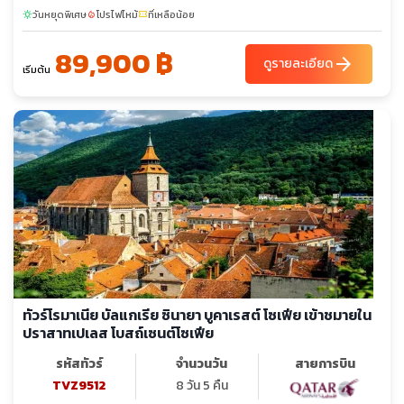
วันหยุดพิเศษ
โปรไฟไหม้
ที่เหลือน้อย
sunny
local_fire_department
confirmation_number
89,900 ฿
arrow_forward
ดูรายละเอียด
เริ่มต้น
ทัวร์โรมาเนีย บัลแกเรีย ซินายา บูคาเรสต์ โซเฟีย เข้าชมายใน
ปราสาทเปเลส โบสถ์เซนต์โซเฟีย
รหัสทัวร์
จำนวนวัน
สายการบิน
TVZ9512
8 วัน 5 คืน