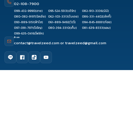
02-108-7900
099-432-9990
(อาย)
095-524-5513
(เติร์ก)
082-913-3336
(นินิ)
080-082-9197
(รัสเซีย)
062-103-3313
(ใบเตย)
086-331-4402
(ลัคกี้)
093-889-5151
(ฟ้าใส)
061-889-9492
(วิววี่)
094-845-8881
(ก้อย)
097-091-7971
(โจริญ)
080-394-3310
(เก็บ)
081-639-8333
(แอม)
099-635-0416
(โฟล์ค)
อีเมล
contact@travelzeed.com
or
travelzeed@gmail.com
ดูรีวิว
จองผ่านแชท
จองผ่านไลน์
ติดต่อเซล
เมนูหลัก
หน้าแรก
จัดกรุ๊ปทัวร์
เกี่ยวกับเรา
ติดต่อเรา