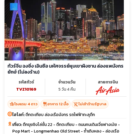
ทัวร์จีน ฉงชิ่ง เอินซือ มหัศจรรย์หุบเขาผิงซาน ล่องแพมังกร
ยักษ์ (ไม่ลงร้าน)
รหัสทัวร์
จำนวนวัน
สายการบิน
TVZ10169
5 วัน 4 คืน
hotel_class
restaurant
shopping_cart_off
โรงแรม 4 ดาว
อาหาร 12 มื้อ
ไม่เข้าร้านรัฐบาล
ไฮไลท์:
ตึกตะเกียบ ล่องเรือมังกร รถไฟฟ้าทะลุตึก
เที่ยว:
ตึกขุยซิงโล่ชั้น 22 - ตึกตะเกียบ - ถนนคนเดินเจี่ยฟางเป่ย -
Pop Mart - Longmenhao Old Street - ถ้ำเถิงหลง - ล่องเรือ