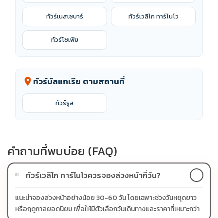
ทัวร์เนสเซบาร์
ทัวร์เวลิโก ทาร์โนโว
ทัวร์โซเฟีย
ทัวร์บัลแกเรีย ตามสถานที่
location_on
ทัวร์รูส
คำถามที่พบบ่อย (FAQ)
ทัวร์เวลิโก ทาร์โนโวควรจองล่วงหน้ากี่วัน?
01
แนะนำจองล่วงหน้าอย่างน้อย 30-60 วัน โดยเฉพาะช่วงวันหยุดยาว
หรือฤดูกาลยอดนิยม เพื่อให้มีตัวเลือกวันเดินทางและราคาที่เหมาะกว่า