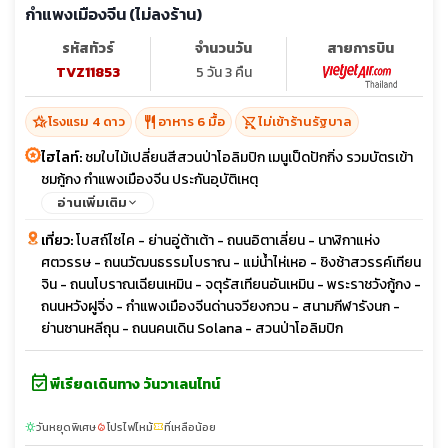
กำแพงเมืองจีน (ไม่ลงร้าน)
รหัสทัวร์
จำนวนวัน
สายการบิน
TVZ11853
5 วัน 3 คืน
hotel_class
restaurant
shopping_cart_off
โรงแรม 4 ดาว
อาหาร 6 มื้อ
ไม่เข้าร้านรัฐบาล
ไฮไลท์:
ชมใบไม้เปลี่ยนสีสวนป่าโอลิมปิก เมนูเป็ดปักกิ่ง รวมบัตรเข้า
ชมกู้กง กำแพงเมืองจีน ประกันอุบัติเหตุ
อ่านเพิ่มเติม
เที่ยว:
โบสถ์ไซไค - ย่านอู่ต้าเต้า - ถนนอิตาเลี่ยน - นาฬิกาแห่ง
ศตวรรษ - ถนนวัฒนธรรมโบราณ - แม่น้ำไห่เหอ - ชิงช้าสวรรค์เทียน
จิน - ถนนโบราณเฉียนเหมิน - จตุรัสเทียนอันเหมิน - พระราชวังกู้กง -
ถนนหวังฝูจิ่ง - กำแพงเมืองจีนด่านจวียงกวน - สนามกีฬารังนก -
ย่านซานหลีถุน - ถนนคนเดิน Solana - สวนป่าโอลิมปิก
event_available
พีเรียดเดินทาง วันวาเลนไทน์
วันหยุดพิเศษ
โปรไฟไหม้
ที่เหลือน้อย
sunny
local_fire_department
confirmation_number