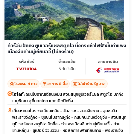
ทัวร์จีน ปักกิ่ง ยูนิเวอร์แซลสตูดิโอ นั่งกระเช้าไฟฟ้าขึ้นกำแพง
เมืองจีนด่านมู่เถียนอวี้ (ไม่ลงร้าน)
รหัสทัวร์
จำนวนวัน
สายการบิน
TVZ10104
5 วัน 3 คืน
hotel_class
restaurant
shopping_cart_off
โรงแรม 4 ดาว
อาหาร 8 มื้อ
ไม่เข้าร้านรัฐบาล
ไฮไลท์:
ถนนโบราณเฉียนเหมิน สวนสนุกยูนิเวอร์แซล สตูดิโอ ปักกิ่ง
เมนูพิเศษ สุกี้มองโกล และ เป็ดปักกิ่ง
เที่ยว:
ถนนโบราณเฉียนเหมิน - วัดลามะ - สวนจิงซาน - จุดชมวิว
พระราชวังกู้กง - ชุมชนโบราณหูท่ง - ถนนคนเดินหวังฝูจิ่ง - สวนสนุก
ยูนิเวอร์แซล สตูดิโอ ปักกิ่ง - กำแพงเมืองจีนด่านมู่เถียนอวี้ - ย่าน
ซานหลี่ถุน - ซูเปอร์ จ้วนจ้วน - หอสักการะฟ้าเทียนถาน - พระราชวัง