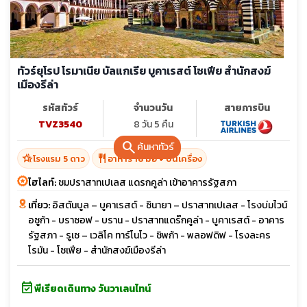
ทัวร์ยุโรป โรมาเนีย บัลแกเรีย บูคาเรสต์ โซเฟีย สำนักสงฆ์
เมืองรีล่า
รหัสทัวร์
จำนวนวัน
สายการบิน
TVZ3540
8 วัน 5 คืน
search
ค้นหาทัวร์
hotel_class
restaurant
โรงแรม 5 ดาว
อาหาร 16 มื้อ + บนเครื่อง
ไฮไลท์:
ชมปราสาทเปเลส แดรกคูล่า เข้าอาคารรัฐสภา
เที่ยว:
อิสตันบูล – บูคาเรสต์ - ซินายา – ปราสาทเปเลส - โรงบ่มไวน์
อซูก้า - บราซอฟ - บราน - ปราสาทแดร๊กคูล่า - บูคาเรสต์ - อาคาร
รัฐสภา - รูเซ – เวลิโค ทาร์โนโว - ชิพก้า - พลอฟดิฟ - โรงละคร
โรมัน - โซเฟีย - สำนักสงฆ์เมืองรีล่า
event_available
พีเรียดเดินทาง วันวาเลนไทน์