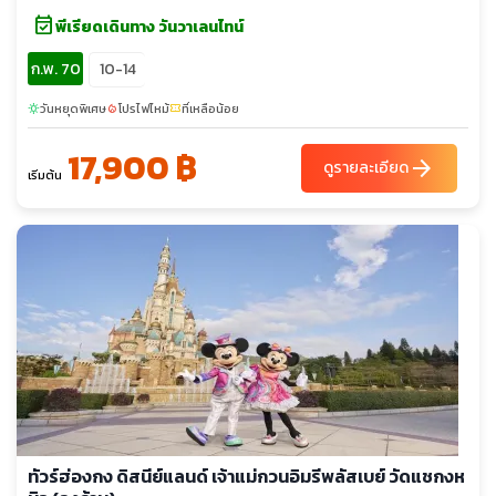
event_available
พีเรียดเดินทาง วันวาเลนไทน์
ก.พ. 70
10-14
วันหยุดพิเศษ
โปรไฟไหม้
ที่เหลือน้อย
sunny
local_fire_department
confirmation_number
17,900 ฿
arrow_forward
ดูรายละเอียด
เริ่มต้น
ทัวร์ฮ่องกง ดิสนีย์แลนด์ เจ้าแม่กวนอิมรีพลัสเบย์ วัดแชกงห