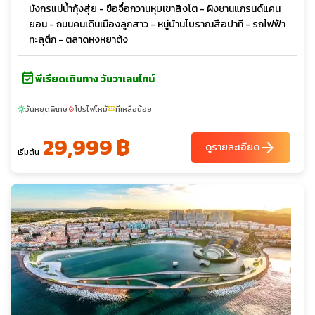
มังกรแม่น้ำกุ้งสุ่ย - ซือจื่อกวานหุบเขาสิงโต - ผิงซานแกรนด์แคน
ยอน - ถนนคนเดินเมืองลูกสาว - หมู่บ้านโบราณสือปาที - รถไฟฟ้า
ทะลุตึก - ตลาดหงหยาต้ง
event_available
พีเรียดเดินทาง วันวาเลนไทน์
วันหยุดพิเศษ
โปรไฟไหม้
ที่เหลือน้อย
sunny
local_fire_department
confirmation_number
29,999 ฿
arrow_forward
ดูรายละเอียด
เริ่มต้น