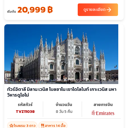
20,999 ฿
arrow_forward
ดูรายละเอียด
เริ่มต้น
ทัวร์อิตาลี มิลาน เวนิส โบลซาโน เขาโดโลไมท์ เกาะเวนิส มหา
วิหารดูโอโม่
รหัสทัวร์
จำนวนวัน
สายการบิน
TVZ11038
8 วัน 5 คืน
hotel_class
restaurant
โรงแรม 3 ดาว
อาหาร 14 มื้อ