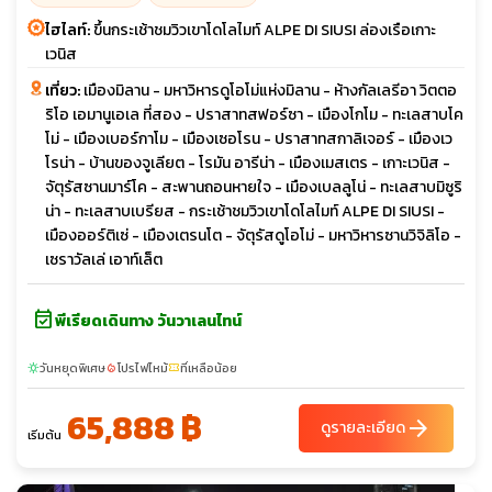
ไฮไลท์:
ขึ้นกระเช้าชมวิวเขาโดโลไมท์ ALPE DI SIUSI ล่องเรือเกาะ
เวนิส
เที่ยว:
เมืองมิลาน - มหาวิหารดูโอโม่แห่งมิลาน - ห้างกัลเลรีอา วิตตอ
ริโอ เอมานูเอเล ที่สอง - ปราสาทสฟอร์ซา - เมืองโกโม - ทะเลสาบโค
โม่ - เมืองเบอร์กาโม - เมืองเซอโรน - ปราสาทสกาลิเจอร์ - เมืองเว
โรน่า - บ้านของจูเลียต - โรมัน อารีน่า - เมืองเมสเตร - เกาะเวนิส -
จัตุรัสซานมาร์โค - สะพานถอนหายใจ - เมืองเบลลูโน่ - ทะเลสาบมิซูริ
น่า - ทะเลสาบเบรียส - กระเช้าชมวิวเขาโดโลไมท์ ALPE DI SIUSI -
เมืองออร์ติเซ่ - เมืองเตรนโต - จัตุรัสดูโอโม่ - มหาวิหารซานวิจิลิโอ -
เซราวัลเล่ เอาท์เล็ต
event_available
พีเรียดเดินทาง วันวาเลนไทน์
วันหยุดพิเศษ
โปรไฟไหม้
ที่เหลือน้อย
sunny
local_fire_department
confirmation_number
65,888 ฿
arrow_forward
ดูรายละเอียด
เริ่มต้น