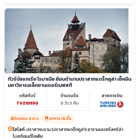
ทัวร์บัลแกเรีย โรมาเนีย ย้อนตำนานปราสาทแดร็กคูล่า เช็คอิน
มหาวิหารอเล็กซานเดอร์เนฟสกี
รหัสทัวร์
จำนวนวัน
สายการบิน
TVZ10550
8 วัน 5 คืน
hotel_class
restaurant
โรงแรม 4 ดาว
อาหาร 16 มื้อ
ไฮไลท์:
ปราสาทบราน (ปราสาทแดร็กคูล่า) อารามมรดกโลกรีล่า
โบสถ์เซนต์โซเฟีย