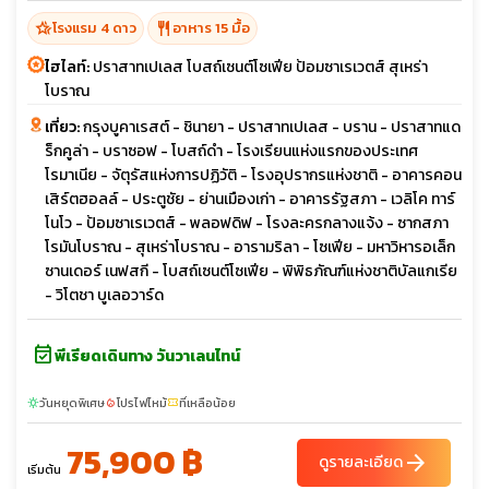
hotel_class
restaurant
โรงแรม 4 ดาว
อาหาร 15 มื้อ
ไฮไลท์:
ปราสาทเปเลส โบสถ์เซนต์โซเฟีย ป้อมซาเรเวตส์ สุเหร่า
โบราณ
เที่ยว:
กรุงบูคาเรสต์ - ชินายา - ปราสาทเปเลส - บราน - ปราสาทแด
ร็กคูล่า - บราซอฟ - โบสถ์ดำ - โรงเรียนแห่งแรกของประเทศ
โรมาเนีย - จัตุรัสแห่งการปฏิวัติ - โรงอุปรากรแห่งชาติ - อาคารคอน
เสิร์ตฮอลล์ - ประตูชัย - ย่านเมืองเก่า - อาคารรัฐสภา - เวลิโค ทาร์
โนโว - ป้อมซาเรเวตส์ - พลอฟดิฟ - โรงละครกลางแจ้ง - ซากสภา
โรมันโบราณ - สุเหร่าโบราณ - อารามริลา - โซเฟีย - มหาวิหารอเล็ก
ซานเดอร์ เนฟสกี - โบสถ์เซนต์โซเฟีย - พิพิธภัณฑ์แห่งชาติบัลแกเรีย
- วิโตชา บูเลอวาร์ด
event_available
พีเรียดเดินทาง วันวาเลนไทน์
วันหยุดพิเศษ
โปรไฟไหม้
ที่เหลือน้อย
sunny
local_fire_department
confirmation_number
75,900 ฿
arrow_forward
ดูรายละเอียด
เริ่มต้น