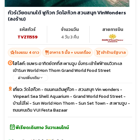
ทัวร์เวียดนามใต้ ฟูก๊วก วัดโฮก๊วก สวนสนุก VinWonders
(ลงร้าน)
รหัสทัวร์
จำนวนวัน
สายการบิน
TVZ11559
4 วัน 3 คืน
hotel_class
restaurant
shopping_cart
โรงแรม 4 ดาว
อาหาร 5 มื้อ + บนเครื่อง
เข้าร้านรัฐบาล
ไฮไลท์:
ชมพระอาทิตย์ตกที่สะพานจูบ นั่งกระเช้าไฟฟ้าชมวิวทะเล
เข้าSun World Hon Thom Grand World Food Street
อ่านเพิ่มเติม
เที่ยว:
วัดโฮก๊วก - ถนนคนเดินฟูก๊วก - สวนสนุก Vin wonders -
Vinpearl Sea Shell Aquarium - Grand World Food Street -
บ้านไม้ไผ่ - Sun World Hon Thom - Sun Set Town - สะพานจูบ -
ถนนคนเดิน VUI Festa Bazaar
event_available
พีเรียดเดินทาง วันวาเลนไทน์