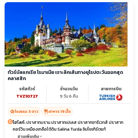
ทัวร์บัลแกเรีย โรมาเนีย เจาะลึกเส้นทางยุโรปตะวันออกสุด
คลาสสิก
รหัสทัวร์
จำนวนวัน
สายการบิน
TVZ10727
9 วัน 6 คืน
hotel_class
restaurant
โรงแรม 3 ดาว
อาหาร 19 มื้อ
ไฮไลท์:
ปราสาทบราน ปราสาทเปเลส ปราสาทซารีเวทส์ ปราสาท
คอร์วิน เหมืองเกลือใต้ดิน Salina Turda ชิมโยเกิร์ตแท้
อ่านเพิ่มเติม