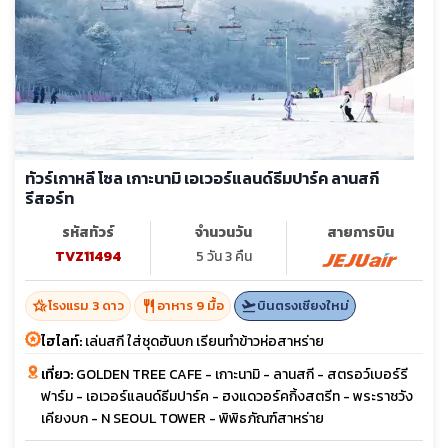
ทัวร์เกาหลี โซล เกาะนามิ เอเวอร์แลนด์ธีมปาร์ค ลานสกี
รีสอร์ท
รหัสทัวร์
จำนวนวัน
สายการบิน
TVZ11494
5 วัน 3 คืน
hotel_class
restaurant
flight_takeoff
โรงแรม 3 ดาว
อาหาร 9 มื้อ
บินตรงเชียงใหม่
ไฮไลท์:
เล่นสกี ใส่ชุดฮันบก เรียนทำข้าวห่อสาหร่าย
เที่ยว:
GOLDEN TREE CAFE - เกาะนามิ - ลานสกี - สตรอว์เบอร์รี
ฟาร์ม - เอเวอร์แลนด์ธีมปาร์ค - ฮงแดวอร์คกิ้งสตรีท - พระราชวัง
เคียงบก - N SEOUL TOWER - พิพิธภัณฑ์สาหร่าย