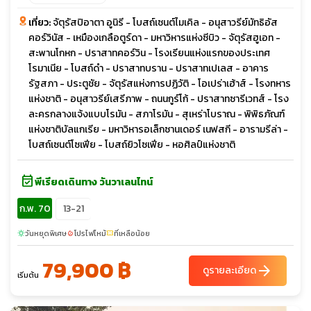
เที่ยว:
จัตุรัสปิอาตา อูนิรี - โบสถ์เซนต์ไมเคิล - อนุสาวรีย์มัทธิอัส
คอร์วินัส - เหมืองเกลือตูร์ดา - มหาวิหารแห่งซีบิว - จัตุรัสฮูเอท -
สะพานโกหก - ปราสาทคอร์วิน - โรงเรียนแห่งแรกของประเทศ
โรมาเนีย - โบสถ์ดำ - ปราสาทบราน - ปราสาทเปเลส - อาคาร
รัฐสภา - ประตูชัย - จัตุรัสแห่งการปฏิวัติ - โอเปร่าเฮ้าส์ - โรงทหาร
แห่งชาติ - อนุสาวรีย์เสรีภาพ - ถนนกูร์โก้ - ปราสาทซารีเวทส์ - โรง
ละครกลางแจ้งแบบโรมัน - สภาโรมัน - สุเหร่าโบราณ - พิพิธภัณฑ์
แห่งชาติบัลแกเรีย - มหาวิหารอเล็กซานเดอร์ เนฟสกี - อารามรีล่า -
โบสถ์เซนต์โซเฟีย - โบสถ์ยิวโซเฟีย - หอศิลป์แห่งชาติ
event_available
พีเรียดเดินทาง วันวาเลนไทน์
ก.พ. 70
13-21
วันหยุดพิเศษ
โปรไฟไหม้
ที่เหลือน้อย
sunny
local_fire_department
confirmation_number
79,900 ฿
arrow_forward
ดูรายละเอียด
เริ่มต้น