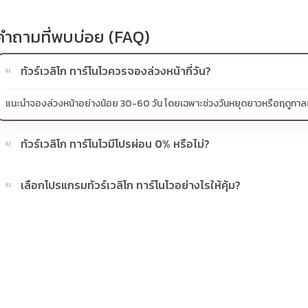
คำถามที่พบบ่อย (FAQ)
ทัวร์เวลิโก ทาร์โนโวควรจองล่วงหน้ากี่วัน?
01
แนะนำจองล่วงหน้าอย่างน้อย 30-60 วัน โดยเฉพาะช่วงวันหยุดยาวหรือฤดูกาลยอดน
ทัวร์เวลิโก ทาร์โนโวมีโปรผ่อน 0% หรือไม่?
02
บางโปรแกรมมีโปรผ่อน 0% หรือโปรโมชั่นบัตรเครดิตตามเงื่อนไขที่บริษัทกำห
เลือกโปรแกรมทัวร์เวลิโก ทาร์โนโวอย่างไรให้คุ้ม?
03
ควรดูจำนวนวัน ไฮไลต์ที่รวมจริง โรงแรม สายการบิน มื้ออาหาร และช่วงราคา ไ