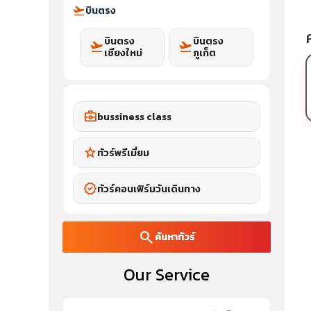
flight_takeoff
บินตรง
บินตรง
บินตรง
flight_takeoff
flight_takeoff
เชียงใหม่
ภูเก็ต
business_center
bussiness class
star
ทัวร์พรีเมี่ยม
verified
ทัวร์คอนเฟิร์มวันเดินทาง
search
ค้นหาทัวร์
Our Service