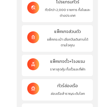
โปรแกรมทัวร์
travel_explore
ทัวร์กว่า 2,000 รายการ ทั้งในและ
ต่างประเทศ
แพ็คเกจส่วนตัว
travel_luggage_and_bags
แพ็คกระเป๋า เลือกวันเดินทางได้
ตามใจคุณ
แพ็คเกจตั๋ว+โรงแรม
flights_and_hotels
ราคาสุดคุ้ม ทั้งตั๋วและที่พัก
ทัวร์ล่องเรือ
directions_boat
ล่องเรือสำราญระดับโลก