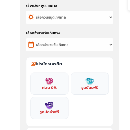
เลือกวันหยุดเทศกาล
sunny
เลือกจำนวนวันเดินทาง
calendar_today
payments
โปรบัตรเครดิต
ผ่อน 0%
รูดบัตรฟรี
รูดมัดจำฟรี