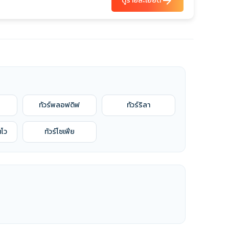
arrow_forward
ดูรายละเอียด
ทัวร์พลอฟดิฟ
ทัวร์ริลา
นโว
ทัวร์โซเฟีย