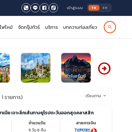
เข้าสู่ระบบ
TH
EN
รไฟไหม้
จัดกรุ๊ปทัวร์
บริการ
บทความท่องเที่ยว
search
arrow_circle_right
รณรัฐ
ทัวร์โรมาเนีย
ทัวร์นอร์เวย์
ทัวร์ฝรั่งเศส
เรียงตาม
keyboard_arrow_down
1 รายการ)
รมาเนีย เจาะลึกเส้นทางยุโรปตะวันออกสุดคลาสสิก
จำนวนวัน
สายการบิน
9 วัน 6 คืน