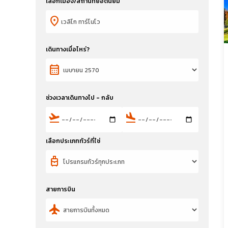
เลือกเมือง/สถานที่ยอดนิยม
location_on
เดินทางเมื่อไหร่?
calendar_month
ช่วงเวลาเดินทางไป - กลับ
flight_takeoff
flight_land
เลือกประเภททัวร์ที่ใช่
travel_luggage_and_bags
สายการบิน
flight