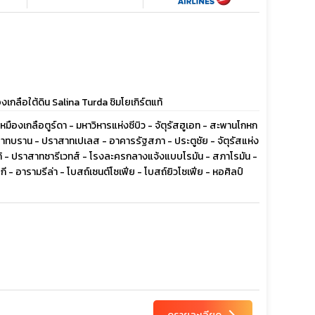
ลือใต้ดิน Salina Turda ชิมโยเกิร์ตแท้
- เหมืองเกลือตูร์ดา - มหาวิหารแห่งซีบิว - จัตุรัสฮูเอท - สะพานโกหก
าทบราน - ปราสาทเปเลส - อาคารรัฐสภา - ประตูชัย - จัตุรัสแห่ง
ร์โก้ - ปราสาทซารีเวทส์ - โรงละครกลางแจ้งแบบโรมัน - สภาโรมัน -
 - อารามรีล่า - โบสถ์เซนต์โซเฟีย - โบสถ์ยิวโซเฟีย - หอศิลป์