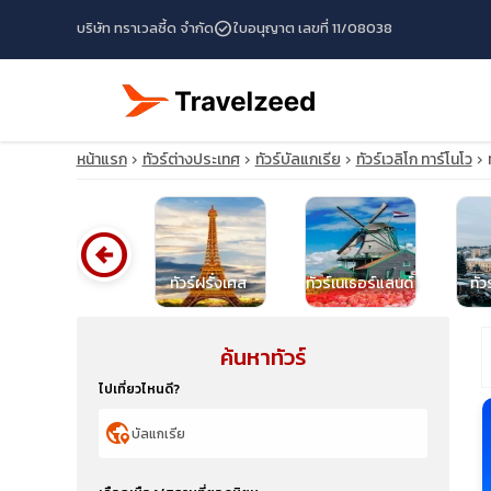
check_circle
บริษัท ทราเวลซี้ด จำกัด
ใบอนุญาต เลขที่ 11/08038
หน้าแรก
ทัวร์ต่างประเทศ
ทัวร์บัลแกเรีย
ทัวร์เวลิโก ทาร์โนโว
arrow_circle_left
ทัวร์นอร์เวย์
ทัวร์ฝรั่งเศส
ทัวร์เนเธอร์แลนด์
ทัว
ค้นหาทัวร์
travel_explore
ไปเที่ยวไหนดี?
calendar_month
globe_location_pin
search