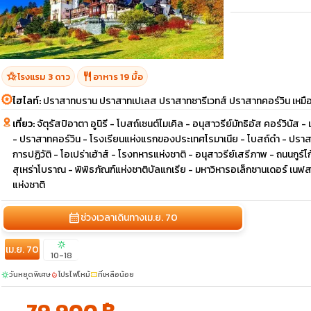
hotel_class
restaurant
โรงแรม 3 ดาว
อาหาร 19 มื้อ
ไฮไลท์:
ปราสาทบราน ปราสาทเปเลส ปราสาทซารีเวทส์ ปราสาทคอร์วิน เหมืองเก
เที่ยว:
จัตุรัสปิอาตา อูนิรี - โบสถ์เซนต์ไมเคิล - อนุสาวรีย์มัทธิอัส คอร์วินัส 
- ปราสาทคอร์วิน - โรงเรียนแห่งแรกของประเทศโรมาเนีย - โบสถ์ดำ - ปราส
การปฏิวัติ - โอเปร่าเฮ้าส์ - โรงทหารแห่งชาติ - อนุสาวรีย์เสรีภาพ - ถนนกู
สุเหร่าโบราณ - พิพิธภัณฑ์แห่งชาติบัลแกเรีย - มหาวิหารอเล็กซานเดอร์ เนฟสกี
แห่งชาติ
calendar_month
ช่วงเวลาเดินทาง
เม.ย. 70
sunny
เม.ย. 70
10-18
วันหยุดพิเศษ
โปรไฟไหม้
ที่เหลือน้อย
sunny
local_fire_department
confirmation_number